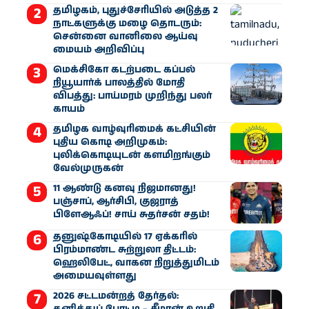
தமிழகம், புதுச்சேரியில் அடுத்த 2
நாட்களுக்கு மழை தொடரும்:
சென்னை வானிலை ஆய்வு
மையம் அறிவிப்பு
மெக்சிகோ கடற்படை கப்பல்
நியூயார்க் பாலத்தில் மோதி
விபத்து: பாய்மரம் முறிந்து பலர்
காயம்
தமிழக வாழ்வுரிமைக் கட்சியின்
புதிய கொடி அறிமுகம்:
புலிக்கொடியுடன் களமிறங்கும்
வேல்முருகன்
11 ஆண்டு கனவு நிஜமானது!
பஞ்சாப், ஆர்சிபி, குஜராத்
பிளேஆஃப்! சாய் சுதர்சன் சதம்!
தனுஷ்கோடியில் 17 ஏக்கரில்
பிரம்மாண்ட சுற்றுலா திட்டம்:
ஹெலிபேட், வாகன நிறுத்துமிடம்
அமையவுள்ளது
2026 சட்டமன்றத் தேர்தல்:
தனித்துப் போட்டி – சீமான் உறுதி