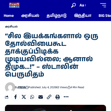
Aa
Home
அரசியல்
தமிழ்நாடு
இந்தியா
BIG Sto
அரசியல்
“சில இயக்கங்களால் ஒரு
தோல்வியைகூட
தாக்குப்பிடிக்க
முடியவில்லை; ஆனால்
திமுக…!” – ஸ்டாலின்
பெருமிதம்
By
PRIYA
Published: July 4, 2026
63 Views
4 Min Read