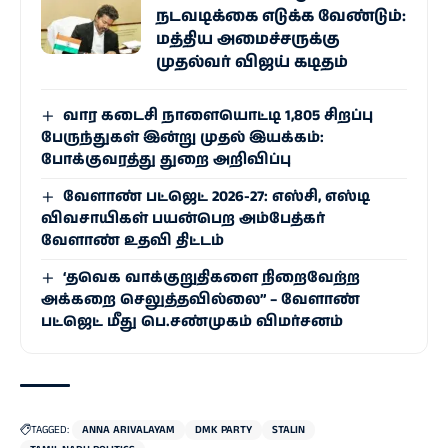
நடவடிக்கை எடுக்க வேண்டும்:
மத்திய அமைச்சருக்கு
முதல்வர் விஜய் கடிதம்
வார கடைசி நாளையொட்டி 1,805 சிறப்பு
பேருந்துகள் இன்று முதல் இயக்கம்:
போக்குவரத்து துறை அறிவிப்பு
வேளாண் பட்ஜெட் 2026-27: எஸ்சி, எஸ்டி
விவசாயிகள் பயன்பெற அம்பேத்கர்
வேளாண் உதவி திட்டம்
‘தவெக வாக்குறுதிகளை நிறைவேற்ற
அக்கறை செலுத்தவில்லை” – வேளாண்
பட்ஜெட் மீது பெ.சண்முகம் விமர்சனம்
TAGGED:
ANNA ARIVALAYAM
DMK PARTY
STALIN