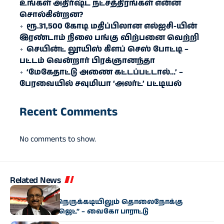
உங்கள் அதிர்ஷ்ட நட்சத்திரங்கள் என்ன
சொல்கின்றன?
ரூ.31,500 கோடி மதிப்பிலான எல்ஐசி-​யின்
இரண்​டாம் நிலை பங்கு விற்பனை வெற்றி
செயின்ட் லூயிஸ் கிளப் செஸ் போட்டி –
பட்டம் வென்றார் பிரக்ஞானந்தா
‘மேகேதாட்டு அணை கட்டப்பட்டால்…’ –
பேரவையில் சவுமியா ‘அலர்ட்’ பட்டியல்
Recent Comments
No comments to show.
Related News
அரசியல்
“மிகுந்த நிதி நெருக்கடியிலும் தொலைநோக்கு
வேளாண் பட்ஜெட்” – வைகோ பாராட்டு