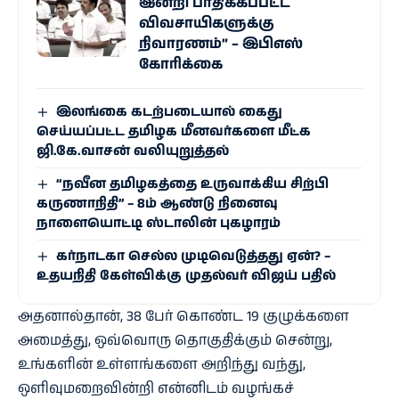
இன்றி பாதிக்கப்பட்ட
விவசாயிகளுக்கு
நிவாரணம்” – இபிஎஸ்
கோரிக்கை
இலங்கை கடற்படையால் கைது
செய்யப்பட்ட தமிழக மீனவர்களை மீட்க
ஜி.கே.வாசன் வலியுறுத்தல்
“நவீன தமிழகத்தை உருவாக்கிய சிற்பி
கருணாநிதி” – 8ம் ஆண்டு நினைவு
நாளையொட்டி ஸ்டாலின் புகழாரம்
கர்நாடகா செல்ல முடிவெடுத்தது ஏன்? –
உதயநிதி கேள்விக்கு முதல்வர் விஜய் பதில்
அதனால்தான், 38 பேர் கொண்ட 19 குழுக்களை
அமைத்து, ஒவ்வொரு தொகுதிக்கும் சென்று,
உங்களின் உள்ளங்களை அறிந்து வந்து,
ஒளிவுமறைவின்றி என்னிடம் வழங்கச்