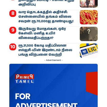
அறிவிப்பு
வார தொடக்கத்தில் அதிர்ச்சி:
சென்னையில் தங்கம் விலை
சவரன் ரூ.70,000ஐ தாண்டியது!
இருவேறு மோதல்கள், ஒரே
கேள்வி: மனித உயிர்
விலைமதிப்பற்றதா?
ரூ.31,500 கோடி மதிப்பிலான
எல்ஐசி-​யின் இரண்​டாம் நிலை
பங்கு விற்பனை வெற்றி
- Advertisement -