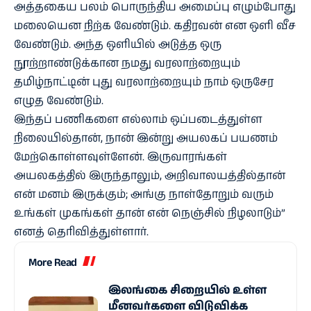
அத்தகைய பலம் பொருந்திய அமைப்பு எழும்போது
மலையென நிற்க வேண்டும். கதிரவன் என ஒளி வீச
வேண்டும். அந்த ஒளியில் அடுத்த ஒரு
நூற்றாண்டுக்கான நமது வரலாற்றையும்
தமிழ்நாட்டின் புது வரலாற்றையும் நாம் ஒருசேர
எழுத வேண்டும்.
இந்தப் பணிகளை எல்லாம் ஒப்படைத்துள்ள
நிலையில்தான், நான் இன்று அயலகப் பயணம்
மேற்கொள்ளவுள்ளேன். இருவாரங்கள்
அயலகத்தில் இருந்தாலும், அறிவாலயத்தில்தான்
என் மனம் இருக்கும்; அங்கு நாள்தோறும் வரும்
உங்கள் முகங்கள் தான் என் நெஞ்சில் நிழலாடும்”
எனத் தெரிவித்துள்ளார்.
More Read
இலங்கை சிறையில் உள்ள
மீனவர்களை விடுவிக்க