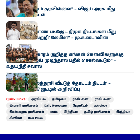
அரசியல்
“எந்த மாற்றமும் தரவில்லை” – விஜய் அரசு மீது
பிரேமலதா சாடல்
அரசியல்
“தமிழக வேளாண் பட்ஜெட் திமுக திட்டங்கள் மீது
ஒட்டப்பட்ட ‘வெற்றி’ லேபிள்” – மு.க.ஸ்டாலின்
அரசியல்
“காவிரி விவகாரம் குறித்த எங்கள் கேள்விகளுக்கு
முதல்வர் விஜய் முடிந்தால் பதில் சொல்லட்டும்” –
உதயநிதி சவால்
அரசியல்
‘வெற்றி இல்லத்தரசி வீட்டுத் தோட்டம் திட்டம்’ –
வேளாண் பட்ஜெட்டில் அறிவிப்பு
Quick Links:
அரசியல்
தமிழகம்
ராசிபலன்
ராசிபலன்
தினசரி ராசிபலன்
Daily Horoscope
ஜோதிடம்
astrology
இன்றைய ராசிபலன்
India
இந்தியா
தமிழ் ராசிபலன்
இந்தியா
சினிமா
Rasi Palan