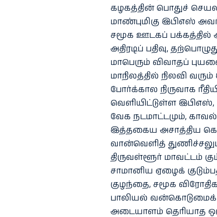
கழகத்தின் பொதுச் செயல
மாண்புமிகு இபிஎஸ் அவர்
சமூக ஊடகப் பக்கத்தில் 
அதிரடிப் பதிவு, தற்பொழ
மாபெரும் விவாதப் புயலை
மாநிலத்தில் நிலவி வரும் 
போர்க்கால நிருவாக ரீ
வெளியிட்டுள்ள இபிஎஸ்,
வேக நடமாட்டமும், காவல
இத்தகைய அசாத்திய கொட
வான்வெளித் துணிச்சலுடன்
திருவள்ளூர் மாவட்டம் கும
சாமானிய ஏழைக் குடும்பத
குழந்தை, சமூக விரோதிகள
பாலியல் வன்கொடுமைக்கு 
அடையாளம் தெரியாத ஒரு ஆ