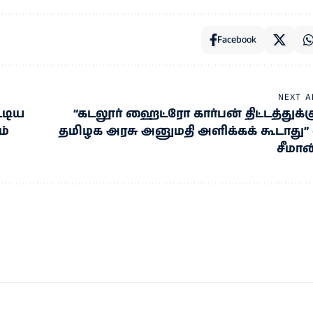
Facebook
NEXT A
்டிய
“கடலூர் ஹைட்ரோ கார்பன் திட்டத்துக்க
ம்
தமிழக அரசு அனுமதி அளிக்கக் கூடாது” 
சீமான