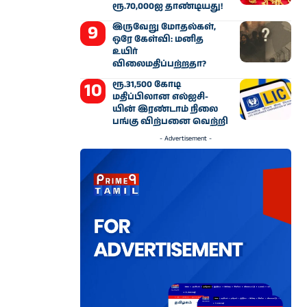
ரூ.70,000ஐ தாண்டியது!
இருவேறு மோதல்கள்,
ஒரே கேள்வி: மனித
உயிர்
விலைமதிப்பற்றதா?
ரூ.31,500 கோடி
மதிப்பிலான எல்ஐசி-​
யின் இரண்​டாம் நிலை
பங்கு விற்பனை வெற்றி
- Advertisement -