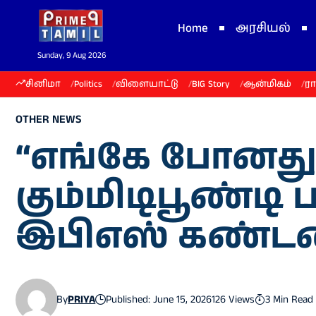
Home
அரசியல்
Sunday, 9 Aug 2026
சினிமா
Politics
விளையாட்டு
BIG Story
ஆன்மிகம்
ர
OTHER NEWS
“எங்கே போனது 
கும்மிடிபூண்ட
இபிஎஸ் கண்ட
By
PRIYA
Published: June 15, 2026
126 Views
3 Min Read