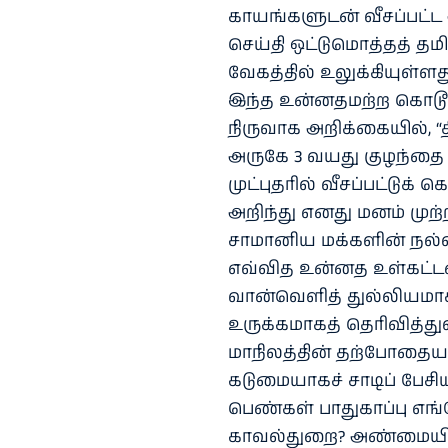
காயங்களுடன் வீசப்பட்ட
செய்தி ஒட்டுமொத்தத் த
வேகத்தில் உலுக்கியுள்ளத
இந்த உன்னதமற்ற கொடூரச்
நிருவாக அறிக்கையில், “த
அருகே 3 வயது குழந்தை 
முட்புதரில் வீசப்பட்டுக
அறிந்து எனது மனம் முற்ற
சாமானிய மக்களின் நல்வா
எவ்வித உன்னத உள்கட்ட
வான்வெளித் துல்லியமாக
உருக்கமாகத் தெரிவித்துள
மாநிலத்தின் தற்போதைய 
கடுமையாகச் சாடிப் பேசி
பெண்கள் பாதுகாப்பு எங்
காவல்துறை? அண்மையில