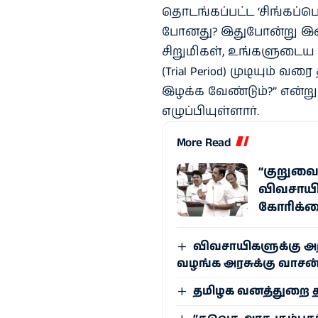
தொடங்கப்பட்ட ‘சிங்கப்ப
போனது? இதுபோன்று இன்
சிறுமிகள், உங்களுடைய பு
(Trial Period) முடியும்
இழக்க வேண்டும்?” என்ற
எழுப்பியுள்ளார்.
More Read
“குறுவைய
விவசாயி
கோரிக்
விவசாயிகளுக்கு அறி
வழங்க அரசுக்கு வாசன
தமிழக வனத்துறை த