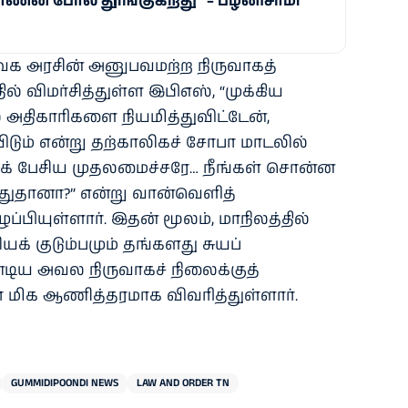
ர்ணன் போல தூங்குகிறது” – பழனிசாமி
க அரசின் அனுபவமற்ற நிருவாகத்
 விமர்சித்துள்ள இபிஎஸ், “முக்கிய
் அதிகாரிகளை நியமித்துவிட்டேன்,
டும் என்று தற்காலிகச் சோபா மாடலில்
க் பேசிய முதலமைச்சரே… நீங்கள் சொன்ன
இதுதானா?” என்று வான்வெளித்
ப்பியுள்ளார். இதன் மூலம், மாநிலத்தில்
் குடும்பமும் தங்களது சுயப்
டிய அவல நிருவாகச் நிலைக்குத்
் மிக ஆணித்தரமாக விவரித்துள்ளார்.
GUMMIDIPOONDI NEWS
LAW AND ORDER TN