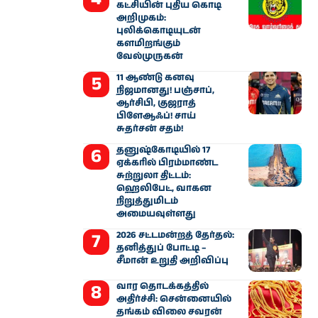
கட்சியின் புதிய கொடி
அறிமுகம்:
புலிக்கொடியுடன்
களமிறங்கும்
வேல்முருகன்
11 ஆண்டு கனவு
நிஜமானது! பஞ்சாப்,
ஆர்சிபி, குஜராத்
பிளேஆஃப்! சாய்
சுதர்சன் சதம்!
தனுஷ்கோடியில் 17
ஏக்கரில் பிரம்மாண்ட
சுற்றுலா திட்டம்:
ஹெலிபேட், வாகன
நிறுத்துமிடம்
அமையவுள்ளது
2026 சட்டமன்றத் தேர்தல்:
தனித்துப் போட்டி –
சீமான் உறுதி அறிவிப்பு
வார தொடக்கத்தில்
அதிர்ச்சி: சென்னையில்
தங்கம் விலை சவரன்