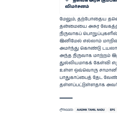
“தவெக அரசு கும்பக
விமர்சனம்
மேலும், தற்போதைய தவெ
தன்மையை அசுர வேகத்தில்
நிருவாகப் பொறுப்புகளில
இனிமேல் எல்லாம் மாறிவி
அமர்ந்து கொண்டு டயலா
அந்த நிருவாக மாற்றம் 
துல்லியமாகக் கேள்வி எழு
உள்ள ஒவ்வொரு சாமானியக
பாதுகாப்பைத் தேட வேண்
தள்ளப்பட்டுள்ளதாக அவர
TAGGED:
AIADMK TAMIL NADU
EPS