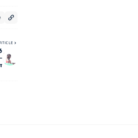
RTICLE
ு
–
்