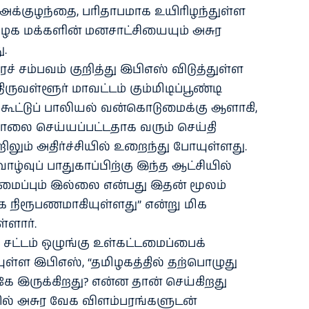
 அக்குழந்தை, பரிதாபமாக உயிரிழந்துள்ள
மிழக மக்களின் மனசாட்சியையும் அசுர
ு.
 சம்பவம் குறித்து இபிஎஸ் விடுத்துள்ள
ிருவள்ளூர் மாவட்டம் கும்மிடிப்பூண்டி
கூட்டுப் பாலியல் வன்கொடுமைக்கு ஆளாகி,
் கொலை செய்யப்பட்டதாக வரும் செய்தி
ிலும் அதிர்ச்சியில் உறைந்து போயுள்ளது.
ழ்வுப் பாதுகாப்பிற்கு இந்த ஆட்சியில்
மைப்பும் இல்லை என்பது இதன் மூலம்
 நிரூபணமாகியுள்ளது” என்று மிக
்ளார்.
சட்டம் ஒழுங்கு உள்கட்டமைப்பைக்
யுள்ள இபிஎஸ், “தமிழகத்தில் தற்பொழுது
கே இருக்கிறது? என்ன தான் செய்கிறது
் அசுர வேக விளம்பரங்களுடன்