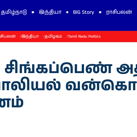
தமிழ்நாடு
இந்தியா
BIG Story
ராசிபலன்
ாசிபலன்
இந்தியா
தமிழகம்
Tamil Nadu Politics
சிங்கப்பெண் அதி
ி பாலியல் வன்கொ
னம்