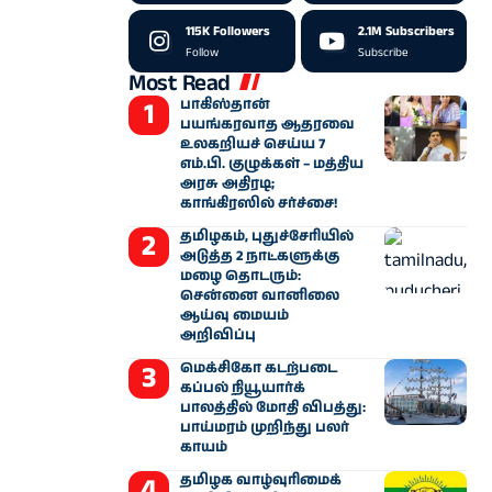
115K
Followers
2.1M
Subscribers
Follow
Subscribe
Most Read
பாகிஸ்தான்
பயங்கரவாத ஆதரவை
உலகறியச் செய்ய 7
எம்.பி. குழுக்கள் – மத்திய
அரசு அதிரடி;
காங்கிரஸில் சர்ச்சை!
தமிழகம், புதுச்சேரியில்
அடுத்த 2 நாட்களுக்கு
மழை தொடரும்:
சென்னை வானிலை
ஆய்வு மையம்
அறிவிப்பு
மெக்சிகோ கடற்படை
கப்பல் நியூயார்க்
பாலத்தில் மோதி விபத்து:
பாய்மரம் முறிந்து பலர்
காயம்
தமிழக வாழ்வுரிமைக்