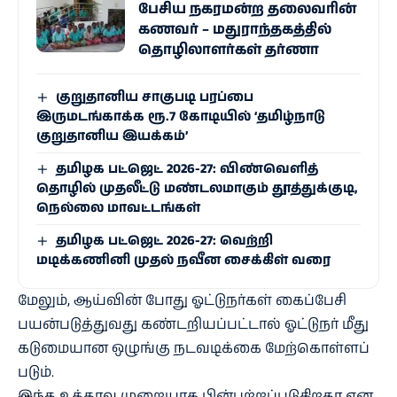
பேசிய நகரமன்ற தலைவரின்
கணவர் – மதுராந்தகத்தில்
தொழிலாளர்கள் தர்ணா
குறுதானிய சாகுபடி பரப்பை
இருமடங்காக்க ரூ.7 கோடியில் ‘தமிழ்நாடு
குறுதானிய இயக்கம்’
தமிழக பட்ஜெட் 2026-27: விண்வெளித்
தொழில் முதலீட்டு மண்டலமாகும் தூத்துக்குடி,
நெல்லை மாவட்டங்கள்
தமிழக பட்ஜெட் 2026-27: வெற்றி
மடிக்கணினி முதல் நவீன சைக்கிள் வரை
மேலும், ஆய்​வின் போது ஓட்​டுநர்​கள் கைப்​பேசி
பயன்​படுத்​து​வது கண்​டறியப்​பட்​டால் ஓட்​டுநர் மீது
கடுமை​யான ஒழுங்கு நடவடிக்கை மேற்​கொள்​ளப்​
படும்.
இந்த உத்​தரவு முறை​யாக பின்​பற்​றப்​படு​கிறதா என