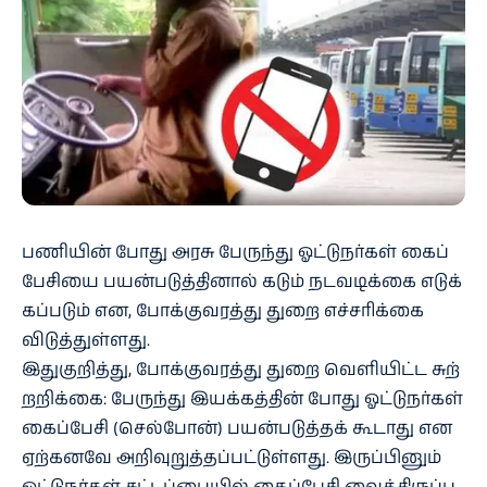
பணி​யின் போது அரசு பேருந்து ஓட்டுநர்கள் கைப்​
பேசியை பயன்​படுத்​தி​னால் கடும் நடவடிக்கை எடுக்​
கப்​படும் என, போக்​கு​வரத்து துறை எச்​சரிக்கை
விடுத்​துள்​ளது.
இதுகுறித்​து, போக்​கு​வரத்து துறை வெளி​யிட்ட சுற்​
றறிக்​கை: பேருந்து இயக்​கத்​தின் போது ஓட்​டுநர்​கள்
கைப்​பேசி (செல்​போன்) பயன்​படுத்​தக் கூடாது என
ஏற்​க​னவே அறி​வுறுத்​தப்​பட்​டுள்​ளது. இருப்​பினும்