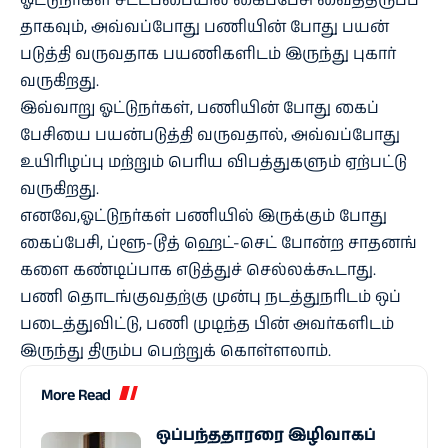
ஓட்​டுநர்​கள் சட்​டப்​பை​யில் கைப்​பேசி வைத்​திருப்​ப​
தாக​வும், அவ்​வப்​போது பணி​யின் போது பயன்​
படுத்தி வரு​வ​தாக பயணி​களிடம் இருந்து புகார்
வரு​கிறது.
இவ்​வாறு ஓட்​டுநர்​கள், பணி​யின் போது கைப்​
பேசியை பயன்​படுத்தி வரு​வ​தால், அவ்​வப்​போது
உயி​ரிழப்பு மற்​றும் பெரிய விபத்​துகளும் ஏற்​பட்டு
வரு​கிறது.
எனவே,ஓட்​டுநர்​கள் பணி​யில் இருக்​கும் போது
கைப்​பேசி, ப்ளூ-டூத் ஹெட்​-செட் போன்ற சாதனங்​
களை கண்​டிப்​பாக எடுத்​துச் செல்​லக்​கூ​டாது.
பணி தொடங்​கு​வதற்கு முன்பு நடத்​துநரிடம் ஒப்​
படைத்​து​விட்டு, பணி முடிந்த பின் அவர்களிடம்
இருந்து திரும்ப பெற்​றுக் கொள்​ளலாம்.
More Read
ஒப்பந்ததாரரை இழிவாகப்