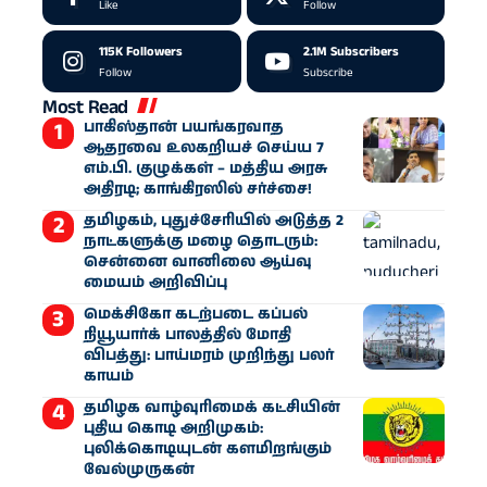
Like
Follow
115K
Followers
2.1M
Subscribers
Follow
Subscribe
Most Read
பாகிஸ்தான் பயங்கரவாத
ஆதரவை உலகறியச் செய்ய 7
எம்.பி. குழுக்கள் – மத்திய அரசு
அதிரடி; காங்கிரஸில் சர்ச்சை!
தமிழகம், புதுச்சேரியில் அடுத்த 2
நாட்களுக்கு மழை தொடரும்:
சென்னை வானிலை ஆய்வு
மையம் அறிவிப்பு
மெக்சிகோ கடற்படை கப்பல்
நியூயார்க் பாலத்தில் மோதி
விபத்து: பாய்மரம் முறிந்து பலர்
காயம்
தமிழக வாழ்வுரிமைக் கட்சியின்
புதிய கொடி அறிமுகம்:
புலிக்கொடியுடன் களமிறங்கும்
வேல்முருகன்