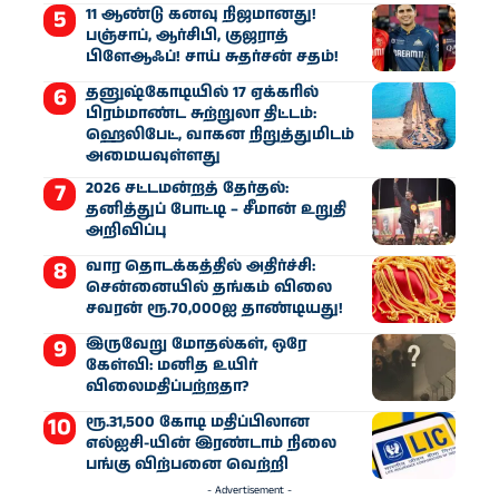
11 ஆண்டு கனவு நிஜமானது!
பஞ்சாப், ஆர்சிபி, குஜராத்
பிளேஆஃப்! சாய் சுதர்சன் சதம்!
தனுஷ்கோடியில் 17 ஏக்கரில்
பிரம்மாண்ட சுற்றுலா திட்டம்:
ஹெலிபேட், வாகன நிறுத்துமிடம்
அமையவுள்ளது
2026 சட்டமன்றத் தேர்தல்:
தனித்துப் போட்டி – சீமான் உறுதி
அறிவிப்பு
வார தொடக்கத்தில் அதிர்ச்சி:
சென்னையில் தங்கம் விலை
சவரன் ரூ.70,000ஐ தாண்டியது!
இருவேறு மோதல்கள், ஒரே
கேள்வி: மனித உயிர்
விலைமதிப்பற்றதா?
ரூ.31,500 கோடி மதிப்பிலான
எல்ஐசி-​யின் இரண்​டாம் நிலை
பங்கு விற்பனை வெற்றி
- Advertisement -