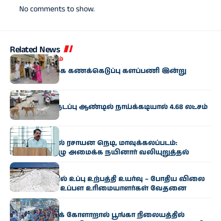
No comments to show.
Related News
இந்தியா
தமிழகம்
மக்கள்தொகை கணக்கெடுப்பு களப்பணி இன்று
தொடக்கம்
தமிழகம்
தமிழகத்தில் நடப்பு ஆண்டில் நாய்க்கடியால் 4.68 லட்சம்
பேர் பாதிப்பு
தமிழகம்
ஆவின் பாலில் ரசாயன நெடி, மாவுக்கலப்படம்:
உயர்மட்டக் குழு அமைக்க நயினார் வலியுறுத்தல்
தமிழகம்
ராமநாதபுரத்தில் உப்பு உற்பத்தி உயர்வு – போதிய விலை
இல்லாததால் உப்பள உரிமையாளர்கள் வேதனை
தமிழகம்
தொழில்நுட்பக் கோளாறால் பூங்கா நிலையத்தில்