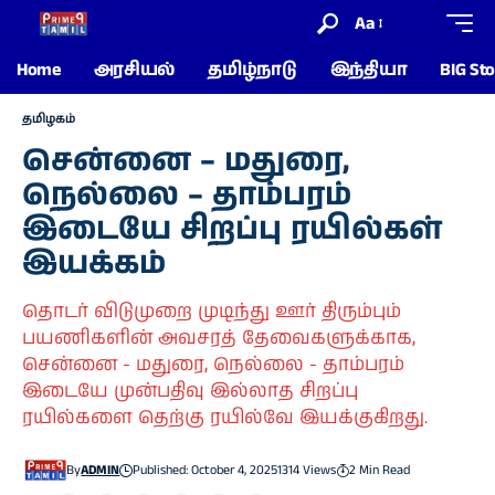
Aa
Home
அரசியல்
தமிழ்நாடு
இந்தியா
BIG Sto
தமிழகம்
சென்னை – மதுரை,
நெல்லை – தாம்பரம்
இடையே சிறப்பு ரயில்கள்
இயக்கம்
தொடர் விடுமுறை முடிந்து ஊர் திரும்பும்
பயணிகளின் அவசரத் தேவைகளுக்காக,
சென்னை - மதுரை, நெல்லை - தாம்பரம்
இடையே முன்பதிவு இல்லாத சிறப்பு
ரயில்களை தெற்கு ரயில்வே இயக்குகிறது.
By
ADMIN
Published: October 4, 2025
1314 Views
2 Min Read