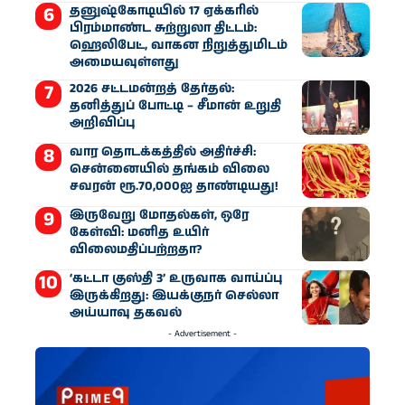
தனுஷ்கோடியில் 17 ஏக்கரில்
பிரம்மாண்ட சுற்றுலா திட்டம்:
ஹெலிபேட், வாகன நிறுத்துமிடம்
அமையவுள்ளது
2026 சட்டமன்றத் தேர்தல்:
தனித்துப் போட்டி – சீமான் உறுதி
அறிவிப்பு
வார தொடக்கத்தில் அதிர்ச்சி:
சென்னையில் தங்கம் விலை
சவரன் ரூ.70,000ஐ தாண்டியது!
இருவேறு மோதல்கள், ஒரே
கேள்வி: மனித உயிர்
விலைமதிப்பற்றதா?
‘கட்டா குஸ்தி 3’ உருவாக வாய்ப்பு
இருக்கிறது: இயக்குநர் செல்லா
அய்யாவு தகவல்
- Advertisement -