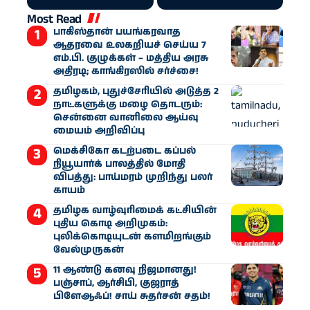
Most Read
பாகிஸ்தான் பயங்கரவாத
ஆதரவை உலகறியச் செய்ய 7
எம்.பி. குழுக்கள் – மத்திய அரசு
அதிரடி; காங்கிரஸில் சர்ச்சை!
தமிழகம், புதுச்சேரியில் அடுத்த 2
நாட்களுக்கு மழை தொடரும்:
சென்னை வானிலை ஆய்வு
மையம் அறிவிப்பு
மெக்சிகோ கடற்படை கப்பல்
நியூயார்க் பாலத்தில் மோதி
விபத்து: பாய்மரம் முறிந்து பலர்
காயம்
தமிழக வாழ்வுரிமைக் கட்சியின்
புதிய கொடி அறிமுகம்:
புலிக்கொடியுடன் களமிறங்கும்
வேல்முருகன்
11 ஆண்டு கனவு நிஜமானது!
பஞ்சாப், ஆர்சிபி, குஜராத்
பிளேஆஃப்! சாய் சுதர்சன் சதம்!