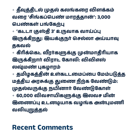
தீவுத்திடல் முதல் கலங்கரை விளக்கம்
வரை ‘சிங்கப்பெண் மாரத்தான்’: 3,000
பெண்கள் பங்கேற்பு
‘கட்டா குஸ்தி 3’ உருவாக வாய்ப்பு
இருக்கிறது: இயக்குநர் செல்லா அய்யாவு
தகவல்
கிரிக்​கெட் வீரர்​களுக்கு முன்​மா​திரி​யாக
இருக்​கிறார் விராட் கோலி: விவிஎஸ்
லஷ்மண் புகழாரம்
தமிழகத்தின் உள்கட்டமைப்பை மேம்படுத்த
மத்திய அரசுக்கு துணை நிற்க வேண்டும்:
முதல்வருக்கு நயினார் வேண்டுகோள்
60,000 விவசாயிகளுக்கு இலவச மின்
இணைப்பு உடனடியாக வழங்க அன்புமணி
வலியுறுத்தல்
Recent Comments