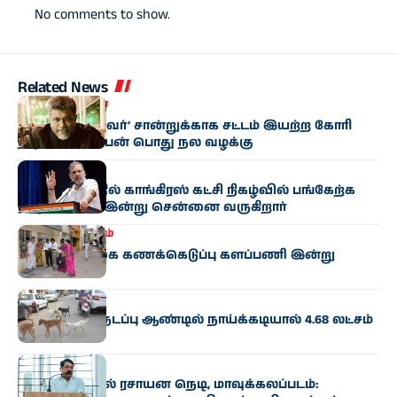
No comments to show.
Related News
தமிழகம்
சினிமா
‘சாதி, மதமற்றவர்’ சான்றுக்காக சட்டம் இயற்ற கோரி
நடிகர் பார்த்திபன் பொது நல வழக்கு
தமிழகம்
மாமல்லபுரத்தில் காங்கிரஸ் கட்சி நிகழ்வில் பங்கேற்க
ராகுல் காந்தி இன்று சென்னை வருகிறார்
இந்தியா
தமிழகம்
மக்கள்தொகை கணக்கெடுப்பு களப்பணி இன்று
தொடக்கம்
தமிழகம்
தமிழகத்தில் நடப்பு ஆண்டில் நாய்க்கடியால் 4.68 லட்சம்
பேர் பாதிப்பு
தமிழகம்
ஆவின் பாலில் ரசாயன நெடி, மாவுக்கலப்படம்: