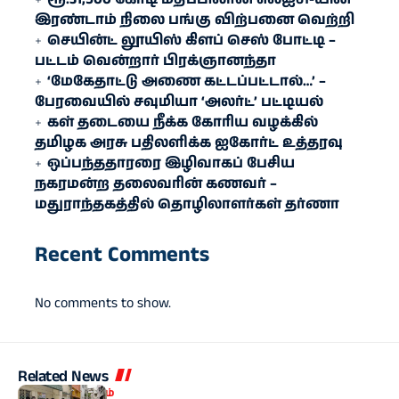
இரண்​டாம் நிலை பங்கு விற்பனை வெற்றி
செயின்ட் லூயிஸ் கிளப் செஸ் போட்டி –
பட்டம் வென்றார் பிரக்ஞானந்தா
‘மேகேதாட்டு அணை கட்டப்பட்டால்…’ –
பேரவையில் சவுமியா ‘அலர்ட்’ பட்டியல்
கள் தடையை நீக்க கோரிய வழக்கில்
தமிழக அரசு பதிலளிக்க ஐகோர்ட் உத்தரவு
ஒப்பந்ததாரரை இழிவாகப் பேசிய
நகரமன்ற தலைவரின் கணவர் –
மதுராந்தகத்தில் தொழிலாளர்கள் தர்ணா
Recent Comments
No comments to show.
Related News
இந்தியா
தமிழகம்