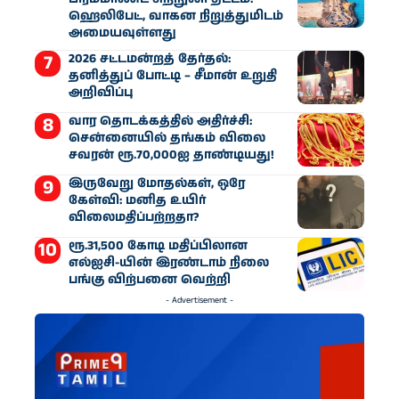
ஹெலிபேட், வாகன நிறுத்துமிடம்
அமையவுள்ளது
2026 சட்டமன்றத் தேர்தல்:
தனித்துப் போட்டி – சீமான் உறுதி
அறிவிப்பு
வார தொடக்கத்தில் அதிர்ச்சி:
சென்னையில் தங்கம் விலை
சவரன் ரூ.70,000ஐ தாண்டியது!
இருவேறு மோதல்கள், ஒரே
கேள்வி: மனித உயிர்
விலைமதிப்பற்றதா?
ரூ.31,500 கோடி மதிப்பிலான
எல்ஐசி-​யின் இரண்​டாம் நிலை
பங்கு விற்பனை வெற்றி
- Advertisement -