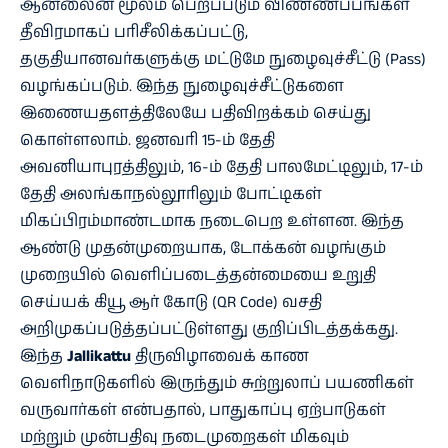
ஆன்லைன் மூலம் பெறப்படும் விண்ணப்பங்கள்
தீவிரமாகப் பரிசீலிக்கப்பட்டு,
தகுதியானவர்களுக்கு மட்டுமே நுழைவுச்சீட்டு (Pass)
வழங்கப்படும். இந்த நுழைவுச்சீட்டுகளை
இணையதளத்திலேயே பதிவிறக்கம் செய்து
கொள்ளலாம். ஜனவரி 15-ம் தேதி
அவனியாபுரத்திலும், 16-ம் தேதி பாலமேட்டிலும், 17-ம்
தேதி அலங்காநல்லூரிலும் போட்டிகள்
மிகப்பிரம்மாண்டமாக நடைபெற உள்ளன. இந்த
ஆண்டு முதன்முறையாக, டோக்கன் வழங்கும்
முறையில் வெளிப்படைத்தன்மையை உறுதி
செய்யக் கியூ ஆர் கோடு (QR Code) வசதி
அறிமுகப்படுத்தப்பட்டுள்ளது குறிப்பிடத்தக்கது.
இந்த
Jallikattu
திருவிழாவைக் காண
வெளிநாடுகளில் இருந்தும் சுற்றுலாப் பயணிகள்
வருவார்கள் என்பதால், பாதுகாப்பு ஏற்பாடுகள்
மற்றும் முன்பதிவு நடைமுறைகள் மிகவும்