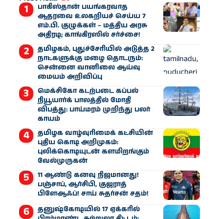
பாகிஸ்தான் பயங்கரவாத
ஆதரவை உலகறியச் செய்ய 7
எம்.பி. குழுக்கள் – மத்திய அரசு
அதிரடி; காங்கிரஸில் சர்ச்சை!
தமிழகம், புதுச்சேரியில் அடுத்த 2
நாட்களுக்கு மழை தொடரும்:
சென்னை வானிலை ஆய்வு
மையம் அறிவிப்பு
மெக்சிகோ கடற்படை கப்பல்
நியூயார்க் பாலத்தில் மோதி
விபத்து: பாய்மரம் முறிந்து பலர்
காயம்
தமிழக வாழ்வுரிமைக் கட்சியின்
புதிய கொடி அறிமுகம்:
புலிக்கொடியுடன் களமிறங்கும்
வேல்முருகன்
11 ஆண்டு கனவு நிஜமானது!
பஞ்சாப், ஆர்சிபி, குஜராத்
பிளேஆஃப்! சாய் சுதர்சன் சதம்!
தனுஷ்கோடியில் 17 ஏக்கரில்
பிரம்மாண்ட சுற்றுலா திட்டம்: