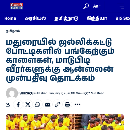
Aa
Home
அரசியல்
தமிழ்நாடு
இந்தியா
BIG Sto
தமிழகம்
மதுரையில் ஜல்லிக்கட்டு
போட்டிகளில் பங்கேற்கும்
காளைகள், மாடுபிடி
வீரர்களுக்கு ஆன்லைன்
முன்பதிவு தொடக்கம்
By
PRIYA
Published: January 7, 2026
88 Views
2 Min Read