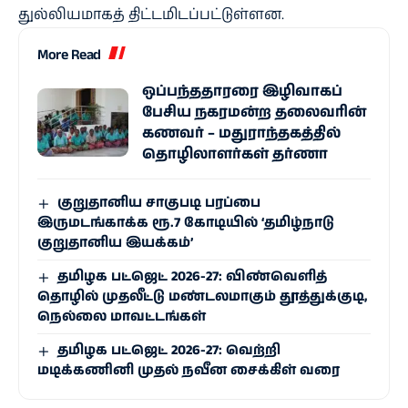
துல்லியமாகத் திட்டமிடப்பட்டுள்ளன.
More Read
ஒப்பந்ததாரரை இழிவாகப்
பேசிய நகரமன்ற தலைவரின்
கணவர் – மதுராந்தகத்தில்
தொழிலாளர்கள் தர்ணா
குறுதானிய சாகுபடி பரப்பை
இருமடங்காக்க ரூ.7 கோடியில் ‘தமிழ்நாடு
குறுதானிய இயக்கம்’
தமிழக பட்ஜெட் 2026-27: விண்வெளித்
தொழில் முதலீட்டு மண்டலமாகும் தூத்துக்குடி,
நெல்லை மாவட்டங்கள்
தமிழக பட்ஜெட் 2026-27: வெற்றி
மடிக்கணினி முதல் நவீன சைக்கிள் வரை