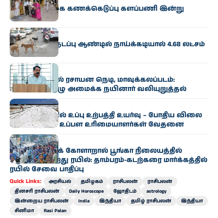
மக்கள்தொகை கணக்கெடுப்பு களப்பணி இன்று
தொடக்கம்
தமிழகம்
தமிழகத்தில் நடப்பு ஆண்டில் நாய்க்கடியால் 4.68 லட்சம்
பேர் பாதிப்பு
தமிழகம்
ஆவின் பாலில் ரசாயன நெடி, மாவுக்கலப்படம்:
உயர்மட்டக் குழு அமைக்க நயினார் வலியுறுத்தல்
தமிழகம்
ராமநாதபுரத்தில் உப்பு உற்பத்தி உயர்வு – போதிய விலை
இல்லாததால் உப்பள உரிமையாளர்கள் வேதனை
தமிழகம்
தொழில்நுட்பக் கோளாறால் பூங்கா நிலையத்தில்
பழுதாகி நின்றது ரயில்: தாம்பரம்-கடற்கரை மார்க்கத்தில்
ரயில் சேவை பாதிப்பு
Quick Links:
அரசியல்
தமிழகம்
ராசிபலன்
ராசிபலன்
தினசரி ராசிபலன்
Daily Horoscope
ஜோதிடம்
astrology
இன்றைய ராசிபலன்
India
இந்தியா
தமிழ் ராசிபலன்
இந்தியா
சினிமா
Rasi Palan