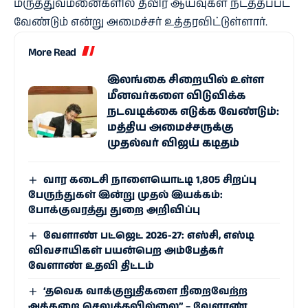
மருத்துவமனைகளில் தீவிர ஆய்வுகள் நடத்தப்பட
வேண்டும் என்று அமைச்சர் உத்தரவிட்டுள்ளார்.
More Read
இலங்கை சிறையில் உள்ள
மீனவர்களை விடுவிக்க
நடவடிக்கை எடுக்க வேண்டும்:
மத்திய அமைச்சருக்கு
முதல்வர் விஜய் கடிதம்
வார கடைசி நாளையொட்டி 1,805 சிறப்பு
பேருந்துகள் இன்று முதல் இயக்கம்:
போக்குவரத்து துறை அறிவிப்பு
வேளாண் பட்ஜெட் 2026-27: எஸ்சி, எஸ்டி
விவசாயிகள் பயன்பெற அம்பேத்கர்
வேளாண் உதவி திட்டம்
‘தவெக வாக்குறுதிகளை நிறைவேற்ற
அக்கறை செலுத்தவில்லை” – வேளாண்