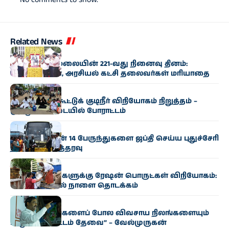
Related News
அரசியல்
தீரன் சின்னமலையின் 221-வது நினைவு தினம்:
அமைச்சர்கள், அரசியல் கட்சி தலைவர்கள் மரியாதை
தமிழகம்
கொள்ளிடம் கூட்டுக் குடிநீர் விநியோகம் நிறுத்தம் –
முத்துப்பேட்டையில் போராட்டம்
தமிழகம்
தமிழக அரசின் 14 பேருந்துகளை ஜப்தி செய்ய புதுச்சேரி
நீதிமன்றம் உத்தரவு
தமிழகம்
முதியோர் வீடுகளுக்கு ரேஷன் பொருட்கள் விநியோகம்:
சென்னையில் நாளை தொடக்கம்
அரசியல்
“கனிம வளங்களைப் போல விவசாய நிலங்களையும்
பாதுகாக்க சட்டம் தேவை” – வேல்முருகன்