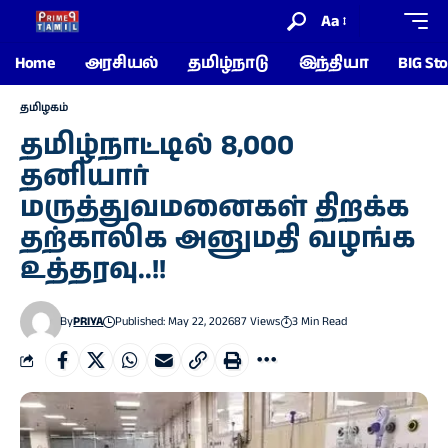
Aa
Home
அரசியல்
தமிழ்நாடு
இந்தியா
BIG Sto
தமிழகம்
தமிழ்நாட்டில் 8,000
தனியார்
மருத்துவமனைகள் திறக்க
தற்காலிக அனுமதி வழங்க
உத்தரவு..!!
By
PRIYA
Published: May 22, 2026
87 Views
3 Min Read