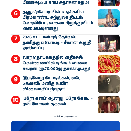
பிளேஆஃப்! சாய் சுதர்சன் சதம்!
தனுஷ்கோடியில் 17 ஏக்கரில்
பிரம்மாண்ட சுற்றுலா திட்டம்:
ஹெலிபேட், வாகன நிறுத்துமிடம்
அமையவுள்ளது
2026 சட்டமன்றத் தேர்தல்:
தனித்துப் போட்டி – சீமான் உறுதி
அறிவிப்பு
வார தொடக்கத்தில் அதிர்ச்சி:
சென்னையில் தங்கம் விலை
சவரன் ரூ.70,000ஐ தாண்டியது!
இருவேறு மோதல்கள், ஒரே
கேள்வி: மனித உயிர்
விலைமதிப்பற்றதா?
‘ப்ரோ க்ளப்’ ஆனது ‘ப்ரோ கோட்’ –
ரவி மோகன் தகவல்
- Advertisement -