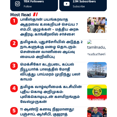
115K
Followers
2.1M
Subscribers
Follow
Subscribe
Most Read
பாகிஸ்தான் பயங்கரவாத
ஆதரவை உலகறியச் செய்ய 7
எம்.பி. குழுக்கள் – மத்திய அரசு
அதிரடி; காங்கிரஸில் சர்ச்சை!
தமிழகம், புதுச்சேரியில் அடுத்த 2
நாட்களுக்கு மழை தொடரும்:
சென்னை வானிலை ஆய்வு
மையம் அறிவிப்பு
மெக்சிகோ கடற்படை கப்பல்
நியூயார்க் பாலத்தில் மோதி
விபத்து: பாய்மரம் முறிந்து பலர்
காயம்
தமிழக வாழ்வுரிமைக் கட்சியின்
புதிய கொடி அறிமுகம்:
புலிக்கொடியுடன் களமிறங்கும்
வேல்முருகன்
11 ஆண்டு கனவு நிஜமானது!
பஞ்சாப், ஆர்சிபி, குஜராத்