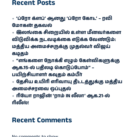
Recent Posts
‘ப்ரோ க்ளப்’ ஆனது ‘ப்ரோ கோட்’ – ரவி
மோகன் தகவல்
இலங்கை சிறையில் உள்ள மீனவர்களை
விடுவிக்க நடவடிக்கை எடுக்க வேண்டும்:
மத்திய அமைச்சருக்கு முதல்வர் விஜய்
கடிதம்
“எங்களை நோக்கி எழும் கேள்விகளுக்கு
ஆக.15-ல் பதிலடி கொடுப்போம்” –
பயிற்சியாளர் கவுதம் கம்பீர்
தேசிய உயிரி எரி​வாயு திட்டத்துக்கு மத்திய
அமைச்சரவை ஒப்புதல்
ரியோ ராஜின் ‘ராம் IN லீலா’ ஆக.21-ல்
ரிலீஸ்!
Recent Comments
No comments to show.