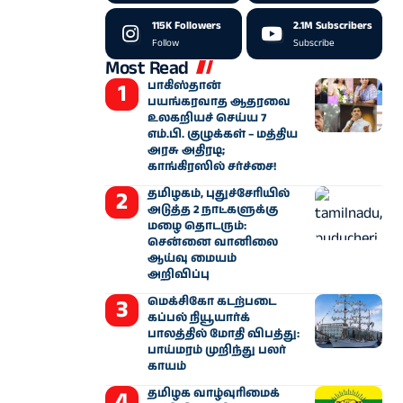
115K
Followers
2.1M
Subscribers
Follow
Subscribe
Most Read
பாகிஸ்தான்
பயங்கரவாத ஆதரவை
உலகறியச் செய்ய 7
எம்.பி. குழுக்கள் – மத்திய
அரசு அதிரடி;
காங்கிரஸில் சர்ச்சை!
தமிழகம், புதுச்சேரியில்
அடுத்த 2 நாட்களுக்கு
மழை தொடரும்:
சென்னை வானிலை
ஆய்வு மையம்
அறிவிப்பு
மெக்சிகோ கடற்படை
கப்பல் நியூயார்க்
பாலத்தில் மோதி விபத்து:
பாய்மரம் முறிந்து பலர்
காயம்
தமிழக வாழ்வுரிமைக்