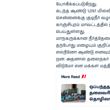
யோகிக்​கப்​படு​கிறது.
கடந்த ஆண்டு 1,097 மில்​லியன
சென்​னைக்கு குடிநீர் வழங்​
காஞ்​சிபுரம் மாவட்​டத்​த
பெய்​துள்​ளது.
மாநகருக்​கான நீர்த்​தேவ
தற்​போது மழை​யும் குறிப்
எல்​நினோ ஆண்டு எனவும் வ
றன. அதனால் தலைநகர் சென்​ன
விடுமோ என மக்​கள் மத்​தி​ய
More Read
ஒப்பந்த
தலைவரின
தொழிலாள