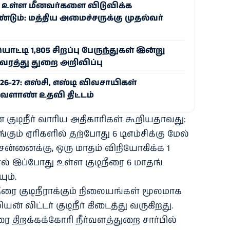
உள்ள மீனவர்களை விடுவிக்க
டும்: மத்திய அமைச்சருக்கு முதல்வர்
டி 1,805 சிறப்பு பேருந்துகள் இன்று
ுவரத்து துறை அறிவிப்பு
6-27: எஸ்சி, எஸ்டி விவசாயிகள்
வேளாண் உதவி திட்டம்
டிநீர் வாரிய அதி​காரி​கள் கூறிய​தாவது:
​கும் ஏரி​களில் தற்​போது 6 டிஎம்​சிக்கு மேல்
 சென்​னைக்​கு, ஒரு மாதம் விநி​யோகிக்க 1
ல் இப்​போது உள்ள குடிநீரை 6 மாதங்​
யும்.
நீரை குடிநீ​ராக்​கும் நிலை​யங்​கள் மூல​மாக
ன் லிட்​டர் குடிநீர் கிடைத்து வரு​கிறது.
 திறக்​கக்​கோரி நீர்​வளத்​துறை சார்​பில்