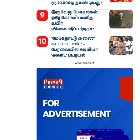
ரூ.70,000ஐ தாண்டியது!
இருவேறு மோதல்கள்,
ஒரே கேள்வி: மனித
உயிர்
விலைமதிப்பற்றதா?
‘மேகேதாட்டு அணை
கட்டப்பட்டால்…’ –
பேரவையில் சவுமியா
‘அலர்ட்’ பட்டியல்
- Advertisement -