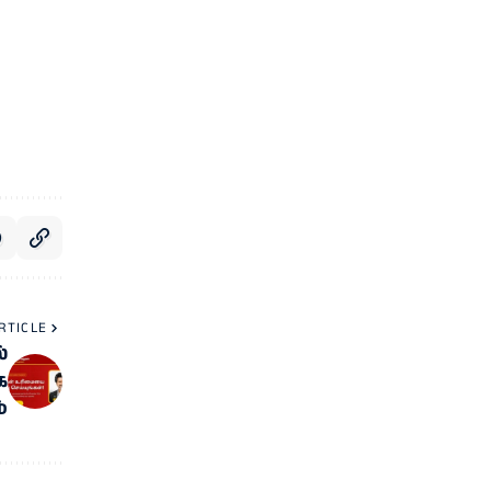
RTICLE
்
க
்