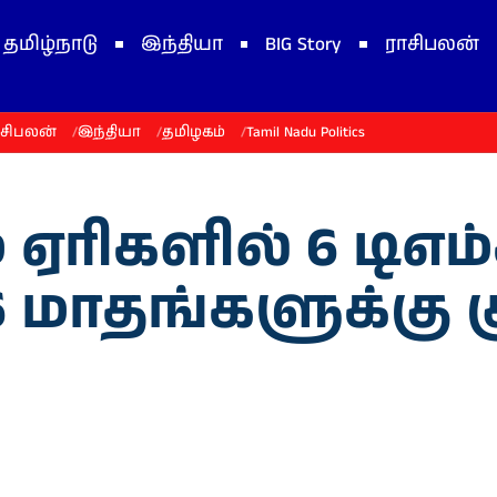
தமிழ்நாடு
இந்தியா
BIG Story
ராசிபலன்
ாசிபலன்
இந்தியா
தமிழகம்
Tamil Nadu Politics
 ஏரிகளில் 6 டிஎம்ச
தங்களுக்கு குடி