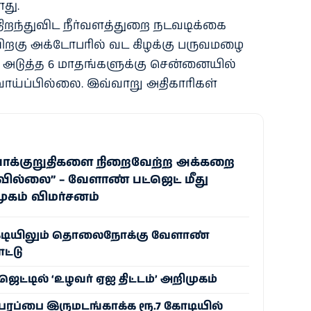
ளது.
திறந்​து​விட நீர்​வளத்​துறை நடவடிக்கை
 பிறகு அக்​டோபரில் வட கிழக்கு பரு​வ​மழை
 அடுத்த 6 மாதங்​களுக்கு சென்​னை​யில்
ட வாய்ப்​பில்​லை. இவ்​வாறு அதி​காரி​கள்​
ாக்குறுதிகளை நிறைவேற்ற அக்கறை
வில்லை” – வேளாண் பட்ஜெட் மீது
ுகம் விமர்சனம்
ுக்கடியிலும் தொலைநோக்கு வேளாண்
ட்டு
ட்டில் ‘உழவர் ஏஐ திட்டம்’ அறிமுகம்
பரப்பை இருமடங்காக்க ரூ.7 கோடியில்