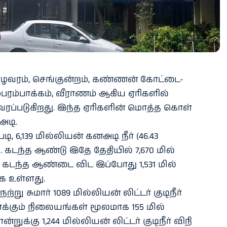
ழ​வரம், செங்​குன்​றம், கண்​ணன் கோட்​டை-
​பரம்​பாக்​கம், வீராணம் ஆகிய ஏரி​களில்
​வரப்​படு​கிறது. இந்த ஏரி​களின் மொத்த கொள்​
அடி.
ி, 6,139 மில்​லியன் கனஅடி நீர் (46.43
ு. கடந்த ஆண்டு இதே தேதி​யில் 7,670 மில்​
 கடந்த ஆண்டை விட இப்​போது 1,531 மில்​
 உள்​ளது.
்று சுமார் 1089 மில்​லியன் லிட்​டர் குடிநீர்
ராக்​கும் நிலை​யங்​கள் மூல​மாக 155 மில்​
ுக்கு 1,244 மில்​லியன் லிட்​டர் குடிநீர் விநி​