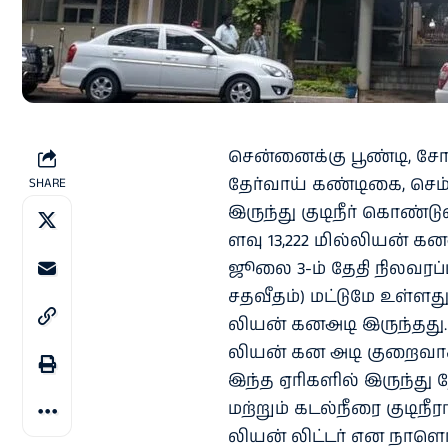
சென்​னைக்கு பூண்​டி, சோ
தேர்​வாய் கண்​டிகை, செம்
SHARE
இருந்து குடிநீர் கொண்​டு
ளவு 13,222 மில்​லியன் கன
ஜூலை 3-ம் தேதி நில​வரப்​பட
சதவீதம்) மட்​டுமே உள்​ளத
லியன் கனஅடி இருந்​தது.
லியன் கன அடி குறை​வாக
இந்த ஏரி​களில் இருந்து நேற
மற்​றும் கடல்​நீரை குடிநீ​
லியன் லிட்​டர் என நாளொன்​ற