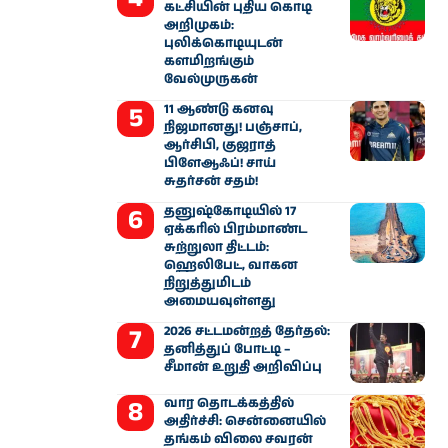
கட்சியின் புதிய கொடி
அறிமுகம்:
புலிக்கொடியுடன்
களமிறங்கும்
வேல்முருகன்
11 ஆண்டு கனவு
நிஜமானது! பஞ்சாப்,
ஆர்சிபி, குஜராத்
பிளேஆஃப்! சாய்
சுதர்சன் சதம்!
தனுஷ்கோடியில் 17
ஏக்கரில் பிரம்மாண்ட
சுற்றுலா திட்டம்:
ஹெலிபேட், வாகன
நிறுத்துமிடம்
அமையவுள்ளது
2026 சட்டமன்றத் தேர்தல்:
தனித்துப் போட்டி –
சீமான் உறுதி அறிவிப்பு
வார தொடக்கத்தில்
அதிர்ச்சி: சென்னையில்
தங்கம் விலை சவரன்