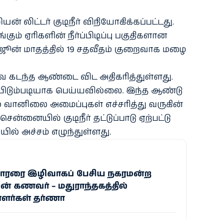
் லிட்​டர் குடிநீர் விநி​யோகிக்​கப்​பட்​டது.
கும் ஏரி​களின் நீர்ப்​பிடிப்பு பகு​தி​களான
ில் ஜூன் மாதத்​தில் 19 சதவீதம் குறை​வாக மழை
ை கடந்த ஆண்டை விட அதி​கரித்​துள்​ளது.
​பிடும்​படி​யாக பெய்​ய​வில்​லை. இந்த ஆண்டு
ானிலை அமைப்​பு​கள் எச்​சரித்து வரு​கின்​
ை​யில் குடிநீர் தட்​டுப்​பாடு ஏற்​பட்​டு​
ில் அச்​சம் எழுந்​துள்​ளது.
தாரரை இழிவாகப் பேசிய நகரமன்ற
் கணவர் – மதுராந்தகத்தில்
ர்கள் தர்ணா