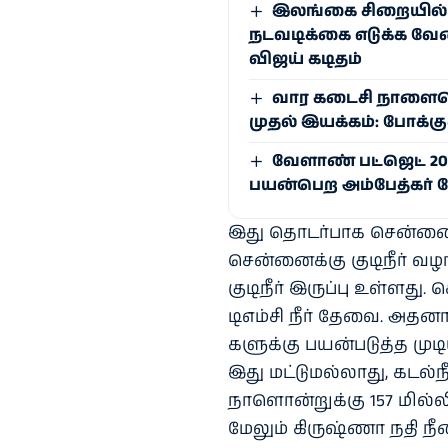
இலங்கை சிறையில் 
நடவடிக்கை எடுக்க வேண்
விஜய் கடிதம்
வார கடைசி நாளையொட்
முதல் இயக்கம்: போக்க
வேளாண் பட்ஜெட் 202
பயன்பெற அம்பேத்கர் 
இது தொடர்​பாக சென்னை கு
சென்​னைக்கு குடிநீர் வழங்
குடிநீர் இருப்பு உள்​ளது.
டிஎம்சி நீர் தேவை. அதனா
களுக்கு பயன்​படுத்த முடி​
இது மட்​டுமல்​லாது, கடல்​
நாளொன்​றுக்கு 157 மில்​லிய
மேலும் கிருஷ்ணா நதி நீரை