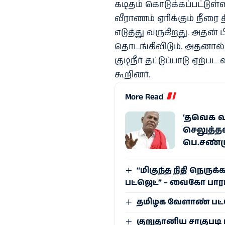
கடிதம் கொடுக்​கப்​பட்​டுள்​
வீராணம் ஏரிக்​கும் நீரை 
எடுத்து வரு​கிறது. அதன்
தொடங்​கி​விடும். அதனால்
குடிநீர் தட்​டுப்​பாடு ஏற்​ப
கூறினர்​.
More Read
‘தவெக வ
செலுத்த
பெ.சண்ம
“மிகுந்த நிதி நெர
பட்ஜெட்” – வைகோ பாரா
தமிழக வேளாண் பட்ஜெ
குறுதானிய சாகுபடி 