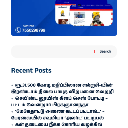
Search
Recent Posts
ரூ.31,500 கோடி மதிப்பிலான எல்ஐசி-​யின்
இரண்​டாம் நிலை பங்கு விற்பனை வெற்றி
செயின்ட் லூயிஸ் கிளப் செஸ் போட்டி –
பட்டம் வென்றார் பிரக்ஞானந்தா
‘மேகேதாட்டு அணை கட்டப்பட்டால்…’ –
பேரவையில் சவுமியா ‘அலர்ட்’ பட்டியல்
கள் தடையை நீக்க கோரிய வழக்கில்