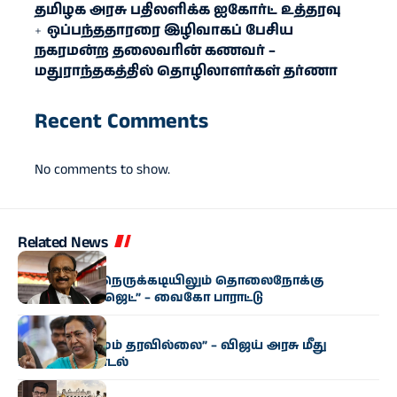
தமிழக அரசு பதிலளிக்க ஐகோர்ட் உத்தரவு
ஒப்பந்ததாரரை இழிவாகப் பேசிய
நகரமன்ற தலைவரின் கணவர் –
மதுராந்தகத்தில் தொழிலாளர்கள் தர்ணா
Recent Comments
No comments to show.
Related News
அரசியல்
“மிகுந்த நிதி நெருக்கடியிலும் தொலைநோக்கு
வேளாண் பட்ஜெட்” – வைகோ பாராட்டு
அரசியல்
“எந்த மாற்றமும் தரவில்லை” – விஜய் அரசு மீது
பிரேமலதா சாடல்
அரசியல்