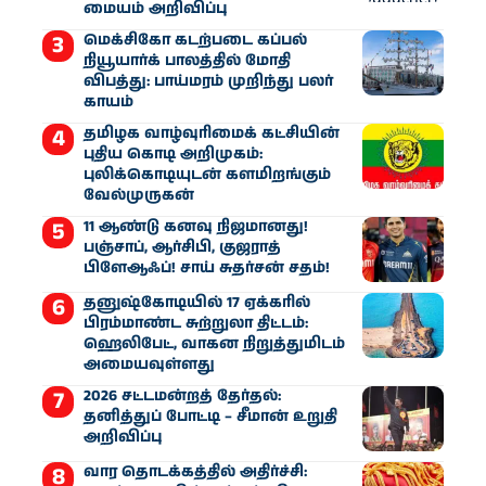
மையம் அறிவிப்பு
மெக்சிகோ கடற்படை கப்பல்
நியூயார்க் பாலத்தில் மோதி
விபத்து: பாய்மரம் முறிந்து பலர்
காயம்
தமிழக வாழ்வுரிமைக் கட்சியின்
புதிய கொடி அறிமுகம்:
புலிக்கொடியுடன் களமிறங்கும்
வேல்முருகன்
11 ஆண்டு கனவு நிஜமானது!
பஞ்சாப், ஆர்சிபி, குஜராத்
பிளேஆஃப்! சாய் சுதர்சன் சதம்!
தனுஷ்கோடியில் 17 ஏக்கரில்
பிரம்மாண்ட சுற்றுலா திட்டம்:
ஹெலிபேட், வாகன நிறுத்துமிடம்
அமையவுள்ளது
2026 சட்டமன்றத் தேர்தல்:
தனித்துப் போட்டி – சீமான் உறுதி
அறிவிப்பு
வார தொடக்கத்தில் அதிர்ச்சி: