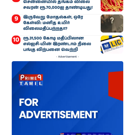
சென்னையில் தங்கம் விலை
சவரன் ரூ.70,000ஐ தாண்டியது!
இருவேறு மோதல்கள், ஒரே
கேள்வி: மனித உயிர்
விலைமதிப்பற்றதா?
ரூ.31,500 கோடி மதிப்பிலான
எல்ஐசி-​யின் இரண்​டாம் நிலை
பங்கு விற்பனை வெற்றி
- Advertisement -