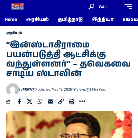
Aa
Home
அரசியல்
தமிழ்நாடு
இந்தியா
BIG Sto
அரசியல்
“இன்ஸ்டாகிராமை
பயன்படுத்தி ஆட்சிக்கு
வந்துள்ளனர்” – தவெகவை
சாடிய ஸ்டாலின்
By
PRIYA
Published: May 18, 2026
49 Views
3 Min Read