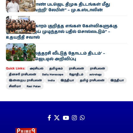
“தமிழக வேளாண் பட்ஜெட் திமுக திட்டங்கள் மீது
ஒட்டப்பட்ட ‘வெற்றி’ லேபிள்” – மு.க.ஸ்டாலின்
அரசியல்
“காவிரி விவகாரம் குறித்த எங்கள் கேள்விகளுக்கு
முதல்வர் விஜய் முடிந்தால் பதில் சொல்லட்டும்” –
உதயநிதி சவால்
அரசியல்
‘வெற்றி இல்லத்தரசி வீட்டுத் தோட்டம் திட்டம்’ –
வேளாண் பட்ஜெட்டில் அறிவிப்பு
Quick Links:
அரசியல்
தமிழகம்
ராசிபலன்
ராசிபலன்
தினசரி ராசிபலன்
Daily Horoscope
ஜோதிடம்
astrology
இன்றைய ராசிபலன்
India
இந்தியா
தமிழ் ராசிபலன்
இந்தியா
சினிமா
Rasi Palan