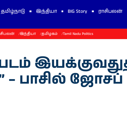
தமிழ்நாடு
இந்தியா
BIG Story
ராசிபலன்
ாசிபலன்
இந்தியா
தமிழகம்
Tamil Nadu Politics
 படம் இயக்குவது
ு” – பாசில் ஜோசப்