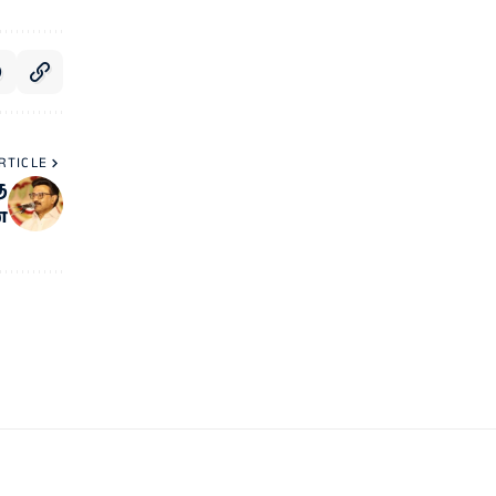
RTICLE
ு
்