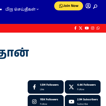
Join Now
பிற செய்திகள்
தான்
1.5M
Followers
4.4K
Followers
Like
Follow
115K
Followers
2.1M
Subscribers
Follow
Subscribe