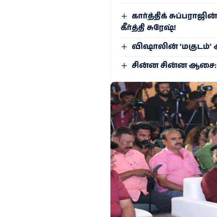
கார்த்திக் சுப்பராஜின
கீர்த்தி சுரேஷ்!
விஷாலின் ‘மகுடம்’ ஆ
சின்ன சின்ன ஆசை: 