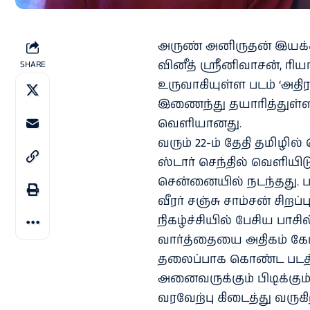
அருண் அனிருதன் இயக்க
வினீத் ஸ்ரீனிவாசன், ரியா
SHARE
உருவாகியுள்ள படம் ‘அதிர
இணைந்து தயாரித்துள்ள 
வெளியானது.
வரும் 22-ம் தேதி தமிழி
ஸ்டார் செந்தில் வெளியிடுக
சென்னையில் நடந்தது. பட
வீரர் சஞ்சு சாம்சன் சிறப
நிகழ்ச்சியில் பேசிய பாசி
வார்த்தையை அதிகம் கேட
தலைப்பாக கொண்ட படத்தில்
அனைவருக்கும் பிடிக்கும
வரவேற்பு கிடைத்து வருகி