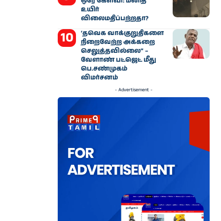
ஒரே கேள்வி: மனித
உயிர்
விலைமதிப்பற்றதா?
‘தவெக வாக்குறுதிகளை
நிறைவேற்ற அக்கறை
செலுத்தவில்லை” –
வேளாண் பட்ஜெட் மீது
பெ.சண்முகம்
விமர்சனம்
- Advertisement -