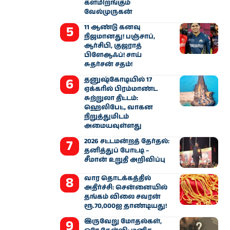
களமிறங்கும்
வேல்முருகன்
11 ஆண்டு கனவு
நிஜமானது! பஞ்சாப்,
ஆர்சிபி, குஜராத்
பிளேஆஃப்! சாய்
சுதர்சன் சதம்!
தனுஷ்கோடியில் 17
ஏக்கரில் பிரம்மாண்ட
சுற்றுலா திட்டம்:
ஹெலிபேட், வாகன
நிறுத்துமிடம்
அமையவுள்ளது
2026 சட்டமன்றத் தேர்தல்:
தனித்துப் போட்டி –
சீமான் உறுதி அறிவிப்பு
வார தொடக்கத்தில்
அதிர்ச்சி: சென்னையில்
தங்கம் விலை சவரன்
ரூ.70,000ஐ தாண்டியது!
இருவேறு மோதல்கள்,