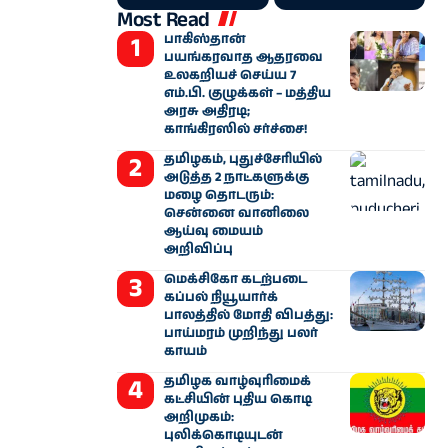
Most Read
பாகிஸ்தான்
பயங்கரவாத ஆதரவை
உலகறியச் செய்ய 7
எம்.பி. குழுக்கள் – மத்திய
அரசு அதிரடி;
காங்கிரஸில் சர்ச்சை!
தமிழகம், புதுச்சேரியில்
அடுத்த 2 நாட்களுக்கு
மழை தொடரும்:
சென்னை வானிலை
ஆய்வு மையம்
அறிவிப்பு
மெக்சிகோ கடற்படை
கப்பல் நியூயார்க்
பாலத்தில் மோதி விபத்து:
பாய்மரம் முறிந்து பலர்
காயம்
தமிழக வாழ்வுரிமைக்
கட்சியின் புதிய கொடி
அறிமுகம்:
புலிக்கொடியுடன்