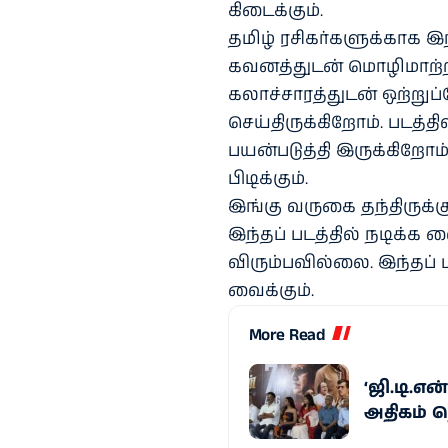
கிடைக்கும்.
தமிழ் ரசிகர்களுக்காக இந
கவனத்துடன் மொழிமாற்றம்
கலாச்சாரத்துடன் ஒற்று
செய்திருக்கிறோம். படத்
பயன்படுத்தி இருக்கிறோம
பிடிக்கும்.
இங்கு வருகை தந்திருக்க
இந்தப் படத்தில் நடிக்க
விரும்பவில்லை. இந்தப்
வைக்கும்.
More Read
‘ஜி.டி.என
அதிகம் த