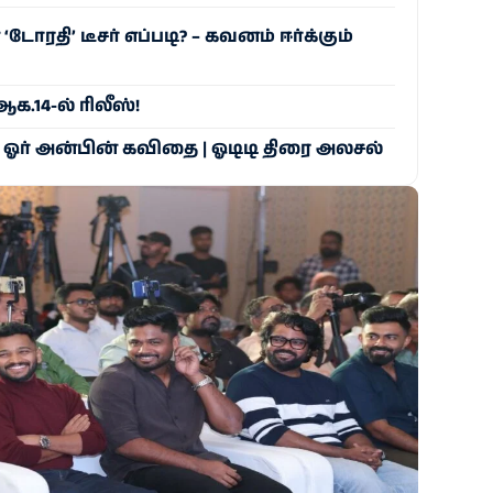
் ‘டோரதி’ டீசர் எப்படி? – கவனம் ஈர்க்கும்
க.14-ல் ரிலீஸ்!
ஓர் அன்பின் கவிதை | ஓடிடி திரை அலசல்