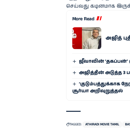
செய்வது கடினமாக இருக்க
More Read
அஜித் புத
ஜீ​வாவின் ‘தகப்பன்
அஜித்தின் அடுத்த 3 ப
‘குடும்பத்துக்காக நே
சூர்யா அறிவுறுத்தல்
TAGGED:
ATHIRADI MOVIE TAMIL
BA