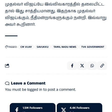
முதல்​வர் விஜய்யே இவ்​விவ​காரத்​தில் தலை​யிட்​ட​
தால் இது சாத்​தி​ய​மானது. இதற்​காக முதல்​வர்
விஜய்க்​கும், நீதி​மன்​றங்​களுக்​கும் நன்​றி. இவ்​வாறு
அவர்​ கூறி​னார்​.
TAGGED:
CM VIJAY
SAVUKKU
TAMIL NADU NEWS
TVK GOVERNMENT
Leave a Comment
You must be
logged in
to post a comment.
1.5M
Followers
4.4K
Followers