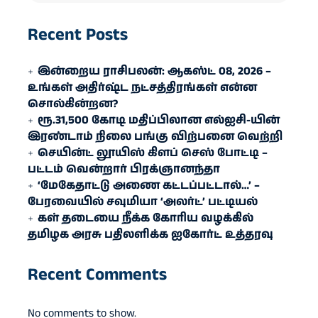
Recent Posts
இன்றைய ராசிபலன்: ஆகஸ்ட் 08, 2026 –
உங்கள் அதிர்ஷ்ட நட்சத்திரங்கள் என்ன
சொல்கின்றன?
ரூ.31,500 கோடி மதிப்பிலான எல்ஐசி-​யின்
இரண்​டாம் நிலை பங்கு விற்பனை வெற்றி
செயின்ட் லூயிஸ் கிளப் செஸ் போட்டி –
பட்டம் வென்றார் பிரக்ஞானந்தா
‘மேகேதாட்டு அணை கட்டப்பட்டால்…’ –
பேரவையில் சவுமியா ‘அலர்ட்’ பட்டியல்
கள் தடையை நீக்க கோரிய வழக்கில்
தமிழக அரசு பதிலளிக்க ஐகோர்ட் உத்தரவு
Recent Comments
No comments to show.