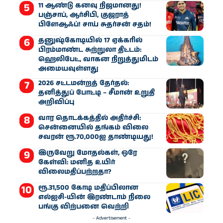
11 ஆண்டு கனவு நிஜமானது!
பஞ்சாப், ஆர்சிபி, குஜராத்
பிளேஆஃப்! சாய் சுதர்சன் சதம்!
தனுஷ்கோடியில் 17 ஏக்கரில்
பிரம்மாண்ட சுற்றுலா திட்டம்:
ஹெலிபேட், வாகன நிறுத்துமிடம்
அமையவுள்ளது
2026 சட்டமன்றத் தேர்தல்:
தனித்துப் போட்டி – சீமான் உறுதி
அறிவிப்பு
வார தொடக்கத்தில் அதிர்ச்சி:
சென்னையில் தங்கம் விலை
சவரன் ரூ.70,000ஐ தாண்டியது!
இருவேறு மோதல்கள், ஒரே
கேள்வி: மனித உயிர்
விலைமதிப்பற்றதா?
ரூ.31,500 கோடி மதிப்பிலான
எல்ஐசி-​யின் இரண்​டாம் நிலை
பங்கு விற்பனை வெற்றி
- Advertisement -