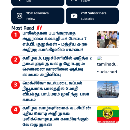
Like
Follow
115K
Followers
2.1M
Subscribers
Follow
Subscribe
Most Read
பாகிஸ்தான் பயங்கரவாத
ஆதரவை உலகறியச் செய்ய 7
எம்.பி. குழுக்கள் – மத்திய அரசு
அதிரடி; காங்கிரஸில் சர்ச்சை!
தமிழகம், புதுச்சேரியில் அடுத்த 2
நாட்களுக்கு மழை தொடரும்:
சென்னை வானிலை ஆய்வு
மையம் அறிவிப்பு
மெக்சிகோ கடற்படை கப்பல்
நியூயார்க் பாலத்தில் மோதி
விபத்து: பாய்மரம் முறிந்து பலர்
காயம்
தமிழக வாழ்வுரிமைக் கட்சியின்
புதிய கொடி அறிமுகம்:
புலிக்கொடியுடன் களமிறங்கும்
வேல்முருகன்