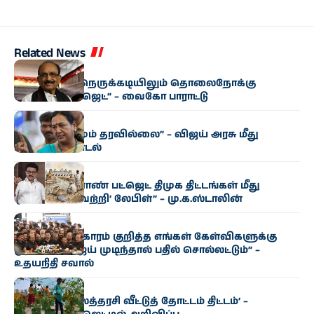
Related News
அரசியல்
“மிகுந்த நிதி நெருக்கடியிலும் தொலைநோக்கு
வேளாண் பட்ஜெட்” – வைகோ பாராட்டு
அரசியல்
“எந்த மாற்றமும் தரவில்லை” – விஜய் அரசு மீது
பிரேமலதா சாடல்
அரசியல்
“தமிழக வேளாண் பட்ஜெட் திமுக திட்டங்கள் மீது
ஒட்டப்பட்ட ‘வெற்றி’ லேபிள்” – மு.க.ஸ்டாலின்
அரசியல்
“காவிரி விவகாரம் குறித்த எங்கள் கேள்விகளுக்கு
முதல்வர் விஜய் முடிந்தால் பதில் சொல்லட்டும்” –
உதயநிதி சவால்
அரசியல்
‘வெற்றி இல்லத்தரசி வீட்டுத் தோட்டம் திட்டம்’ –