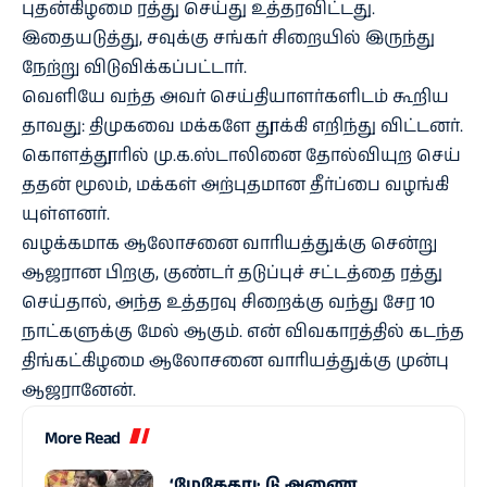
புதன்​கிழமை ரத்து செய்து உத்​தர​விட்​டது.
இதையடுத்​து, சவுக்கு சங்​கர் சிறை​யில் இருந்து
நேற்று விடுவிக்​கப்​பட்​டார்.
வெளியே வந்த அவர் செய்​தி​யாளர்​களிடம் கூறிய​
தாவது: திமுகவை மக்​களே தூக்கி எறிந்து விட்​டனர்.
கொளத்​தூரில் மு.க.ஸ்​டா​லினை தோல்​வி​யுற செய்​
ததன் மூலம், மக்​கள் அற்​புத​மான தீர்ப்பை வழங்​கி​
யுள்​ளனர்.
வழக்​க​மாக ஆலோ​சனை வாரி​யத்​துக்கு சென்று
ஆஜரான பிறகு, குண்​டர் தடுப்​புச் சட்​டத்தை ரத்து
செய்​தால், அந்த உத்​தரவு சிறைக்கு வந்து சேர 10
நாட்​களுக்கு மேல் ஆகும். என் விவ​காரத்​தில் கடந்த
திங்​கட்​கிழமை ஆலோ​சனை வாரி​யத்​துக்கு முன்பு
ஆஜரானேன்.
More Read
‘மேகேதாட்டு அணை