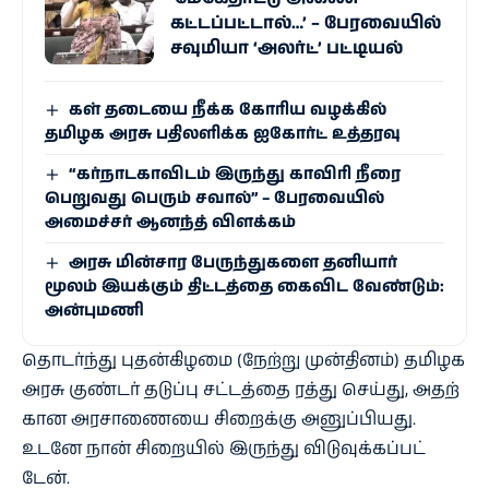
கட்டப்பட்டால்…’ – பேரவையில்
சவுமியா ‘அலர்ட்’ பட்டியல்
கள் தடையை நீக்க கோரிய வழக்கில்
தமிழக அரசு பதிலளிக்க ஐகோர்ட் உத்தரவு
“கர்நாடகாவிடம் இருந்து காவிரி நீரை
பெறுவது பெரும் சவால்” – பேரவையில்
அமைச்சர் ஆனந்த் விளக்கம்
அரசு மின்சார பேருந்துகளை தனியார்
மூலம் இயக்கும் திட்டத்தை கைவிட வேண்டும்:
அன்புமணி
தொடர்ந்து புதன்​கிழமை (நேற்று முன்​தினம்) தமிழக
அரசு குண்​டர் தடுப்பு சட்​டத்தை ரத்து செய்​து, அதற்​
கான அரசாணையை சிறைக்கு அனுப்​பியது.
உடனே நான் சிறை​யில் இருந்து விடு​வுக்​கப்​பட்​
டேன்.