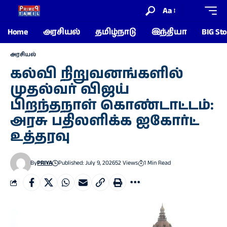
Aa
Home
அரசியல்
தமிழ்நாடு
இந்தியா
BIG Sto
அரசியல்
கல்வி நிறுவனங்களில்
முதல்வர் விஜய்
பிறந்தநாள் கொண்டாட்டம்:
அரசு பதிலளிக்க ஐகோர்ட்
உத்தரவு
By
PRIYA
Published: July 9, 2026
52 Views
1 Min Read