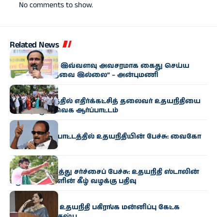
No comments to show.
Related News
அரசியல்
“உதயநிதியை இவ்வளவு அவசரமாக கைது செய்ய
வேண்டிய தேவை இல்லை” – அன்புமணி
அரசியல்
கும்பகோணத்தில் எதிர்க்கட்சித் தலைவர் உதயநிதியை
கண்டித்து தவெக ஆர்ப்பாட்டம்
அரசியல்
தஞ்சை ஆர்ப்பாட்டத்தில் உதயநிதியின் பேச்சு: வைகோ
கண்டனம்
அரசியல்
முதல்வர் குறித்து சர்ச்சைப் பேச்சு: உதயநிதி ஸ்டாலின்
மீது 6 பிரிவுகளின் கீழ் வழக்கு பதிவு
அரசியல்
“த்ரிஷாவிடம் உதயநிதி பகிரங்க மன்னிப்பு கேட்க
வேண்டும்” – குஷ்பு