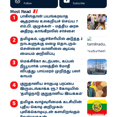
Follow
Subscribe
Most Read
பாகிஸ்தான் பயங்கரவாத
ஆதரவை உலகறியச் செய்ய 7
எம்.பி. குழுக்கள் – மத்திய அரசு
அதிரடி; காங்கிரஸில் சர்ச்சை!
தமிழகம், புதுச்சேரியில் அடுத்த 2
நாட்களுக்கு மழை தொடரும்:
சென்னை வானிலை ஆய்வு
மையம் அறிவிப்பு
மெக்சிகோ கடற்படை கப்பல்
நியூயார்க் பாலத்தில் மோதி
விபத்து: பாய்மரம் முறிந்து பலர்
காயம்
குறுதானிய சாகுபடி பரப்பை
இருமடங்காக்க ரூ.7 கோடியில்
‘தமிழ்நாடு குறுதானிய இயக்கம்’
தமிழக வாழ்வுரிமைக் கட்சியின்
புதிய கொடி அறிமுகம்:
புலிக்கொடியுடன் களமிறங்கும்
வேல்முருகன்