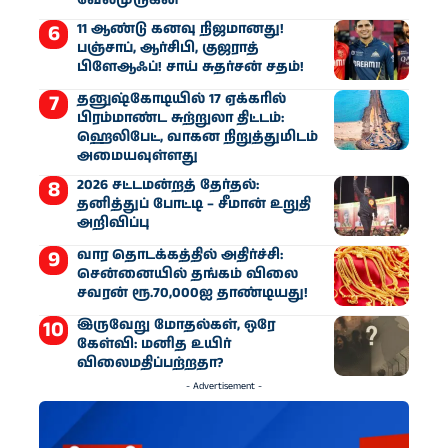
11 ஆண்டு கனவு நிஜமானது!
பஞ்சாப், ஆர்சிபி, குஜராத்
பிளேஆஃப்! சாய் சுதர்சன் சதம்!
தனுஷ்கோடியில் 17 ஏக்கரில்
பிரம்மாண்ட சுற்றுலா திட்டம்:
ஹெலிபேட், வாகன நிறுத்துமிடம்
அமையவுள்ளது
2026 சட்டமன்றத் தேர்தல்:
தனித்துப் போட்டி – சீமான் உறுதி
அறிவிப்பு
வார தொடக்கத்தில் அதிர்ச்சி:
சென்னையில் தங்கம் விலை
சவரன் ரூ.70,000ஐ தாண்டியது!
இருவேறு மோதல்கள், ஒரே
கேள்வி: மனித உயிர்
விலைமதிப்பற்றதா?
- Advertisement -