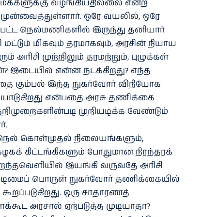
ுமக்களுக்கு வழங்கியதில்லை என்ற
் முன்வைத்துள்ளார். ஒரே வயலில், ஒரே
ட்ட நெல்மணிகளில் இருந்து தனியார்
மட்டும் மிகவும் தரமாகவும், அரசின் நியாய
 அரிசி முற்றிலும் தரமற்றும், புழுக்கள்
ஏன்? இடையில் என்ன நடக்கிறது? எந்த
்தை கும்பல் இந்த நுகர்வோர் விநியோக
யாடுகிறது என்பதை அரசு தணிக்கை
நெறிமுறைகளின்படி முறியடிக்க வேண்டும்
்.
ி நெல் கொள்முதல் நிலையங்களும்,
கக் கிட்டங்கிகளும் போதுமான நிரந்தரக்
திறந்தவெளியில் இயங்கி வருவதே அரிசி
குடிமைப் பொருள் நுகர்வோர் தணிக்கையில்
ூறப்படுகிறது. ஒரு சாதாரணத்
கூட அரசால் ஏற்படுத்த முடியாதா?