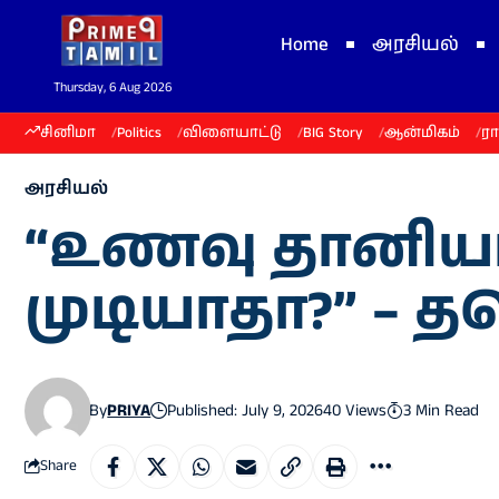
Home
அரசியல்
Thursday, 6 Aug 2026
சினிமா
Politics
விளையாட்டு
BIG Story
ஆன்மிகம்
ர
அரசியல்
“உணவு தானியங
முடியாதா?” – த
By
PRIYA
Published: July 9, 2026
40 Views
3 Min Read
Share