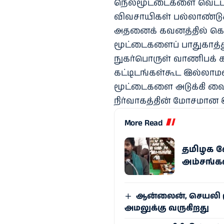
நெல்மூட்டைகளை வெட்டவெ
விவசாயிகள் பல்லாண்டு
அதனைக் கவனத்தில் கொ
மூட்டைகளைப் பாதுகாத்த
நுகர்பொருள் வாணிபக் க
கட்டிடங்கள்கூட இல்லாமல்
மூட்டைகளை அடுக்கி வைத
நிர்வாகத்தின் மோசமான 
More Read
தமிழக வே
அம்சங்க
ஆன்லைன், செயலி ம
அமலுக்கு வருகிறது