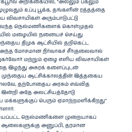
பூர்வ அறிக்கையில், “அல்லும் பகலும்
ழுவதும் உப்பு பூக்க, தங்களின் ரத்தத்தை
ய விவசாயிகள் அரும்பாடுபட்டு
 வந்த நெல்மணிகளைக் கொள்முதல்
ியில் மழையில் நனையச் செய்து
ுந்தைய திமுக ஆட்சியில் தறிகெட்ட
 அந்த மோசமான நிர்வாகச் சீர்குலைவால்
கர்வோர் மற்றும் ஏழை எளிய விவசாயிகள்
ை இழந்து அசுரக் களைப்புடன்
். முந்தைய ஆட்சிக்காலத்தின் இத்தகைய
ோலவே, தற்போதைய அரசும் எவ்வித
ம் இன்றி அதே அலட்சியத்தோடு
மக்களுக்குப் பெரும் ஏமாற்றமளிக்கிறது”
்ளார்.
ய்யப்பட்ட நெல்மணிகளை முறையாகப்
ை ஆலைகளுக்கு அனுப்பி, தரமான