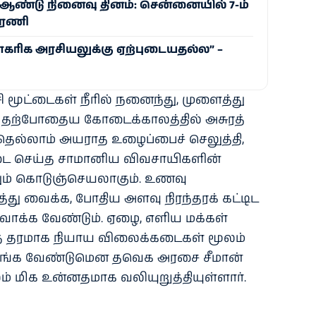
் ஆண்டு நினைவு தினம்: சென்னையில் 7-ம்
பேரணி
ாகரிக அரசியலுக்கு ஏற்புடையதல்ல” –
 மூட்டைகள் நீரில் நனைந்து, முளைத்து
, தற்போதைய கோடைக்காலத்தில் அசுரத்
வதெல்லாம் அயராத உழைப்பைச் செலுத்தி,
செய்த சாமானிய விவசாயிகளின்
ும் கொடுஞ்செயலாகும். உணவு
து வைக்க, போதிய அளவு நிரந்தரக் கட்டிட
ாக்க வேண்டும். ஏழை, எளிய மக்கள்
ைத் தரமாக நியாய விலைக்கடைகள் மூலம்
ங்க வேண்டுமென தவெக அரசை சீமான்
் மிக உன்னதமாக வலியுறுத்தியுள்ளார்.