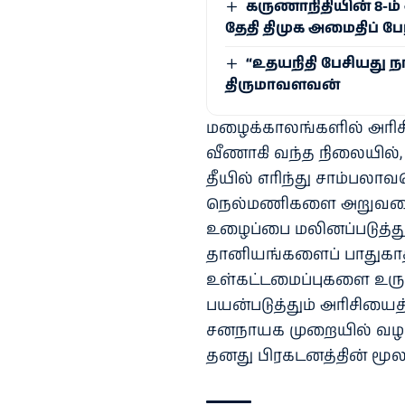
கருணாநிதியின் 8-ம
தேதி திமுக அமைதிப் 
“உதயநிதி பேசியது ந
திருமாவளவன்
மழைக்காலங்களில் அரிசி
வீணாகி வந்த நிலையில்
தீயில் எரிந்து சாம்பலா
நெல்மணிகளை அறுவடை 
உழைப்பை மலினப்படுத்த
தானியங்களைப் பாதுகாத்
உள்கட்டமைப்புகளை உருவ
பயன்படுத்தும் அரிசிய
சனநாயக முறையில் வழ
தனது பிரகடனத்தின் மூலம