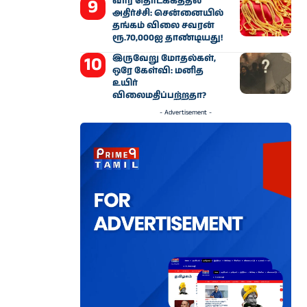
வார தொடக்கத்தில்
அதிர்ச்சி: சென்னையில்
தங்கம் விலை சவரன்
ரூ.70,000ஐ தாண்டியது!
இருவேறு மோதல்கள்,
ஒரே கேள்வி: மனித
உயிர்
விலைமதிப்பற்றதா?
- Advertisement -