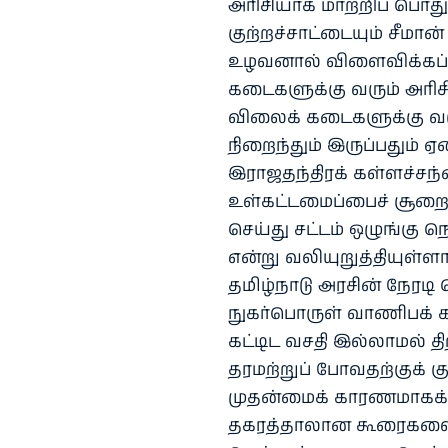
அரிசியாக மாற்றிப் பொத
குற்றச்சாட்டையும் சீமான
உழவனால் விளைவிக்கப்ப
கடைகளுக்கு வரும் அரிசி 
விலைக் கடைகளுக்கு வரும்
நிறைந்தும் இருப்பதும் 
இராஜதந்திரக் கள்ளச்சந
உள்கட்டமைப்பைச் சூறை
செய்து சட்டம் ஒழுங்கு 
என்று வலியுறுத்தியுள்ளார
தமிழ்நாடு அரசின் நேரட
நுகர்பொருள் வாணிபக் கழ
கட்டிட வசதி இல்லாமல் 
தரமற்றுப் போவதற்குக் 
முதன்மைக் காரணமாகக் க
தகரத்தாலான கூரைகளைக்