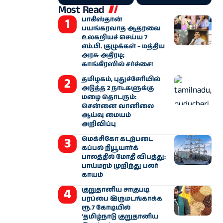
Most Read
பாகிஸ்தான்
பயங்கரவாத ஆதரவை
உலகறியச் செய்ய 7
எம்.பி. குழுக்கள் – மத்திய
அரசு அதிரடி;
காங்கிரஸில் சர்ச்சை!
தமிழகம், புதுச்சேரியில்
அடுத்த 2 நாட்களுக்கு
மழை தொடரும்:
சென்னை வானிலை
ஆய்வு மையம்
அறிவிப்பு
மெக்சிகோ கடற்படை
கப்பல் நியூயார்க்
பாலத்தில் மோதி விபத்து:
பாய்மரம் முறிந்து பலர்
காயம்
குறுதானிய சாகுபடி
பரப்பை இருமடங்காக்க
ரூ.7 கோடியில்
‘தமிழ்நாடு குறுதானிய