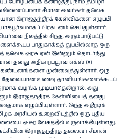
் பேரிழப்பைக் கண்டித்து, நாம் தமிழர்
்கிணைப்பாளர் சீமான் அவர்கள் தவெக
மையான இராஜதந்திரக் கேள்விகளை எழுப்பி
கபூர்வமாகப் பிரகடனம் செய்துள்ளார்.
ர்வை நிலத்தில் சிந்த, அரும்பாடுபட்டு
்கூடப் பாதுகாக்கத் துப்பில்லாத ஒரு
த் தவெக அரசு ஏன் இன்னும் தொடர்ந்து
மான் தனது அதிகாரப்பூர்வ எக்ஸ் (X)
 கண்டனங்களை முன்வைத்துள்ளார். ஒரு
்குத் தேவையான உணவு தானியங்களைக்கூடப்
 தரமாக வழங்க முடியாதென்றால், அது
னும் இராஜதந்திரக் கேள்வியைத் தனது
னதமாக எழுப்பியுள்ளார். இந்த அதிரடிக்
தமிழக அரசியல் உறைவிடத்தில் ஒரு புதிய
அலையை அசுர வேகத்தில் உருவாக்கியுள்ளது.
 கட்சியின் இராஜதந்திரத் தலைவர் சீமான்