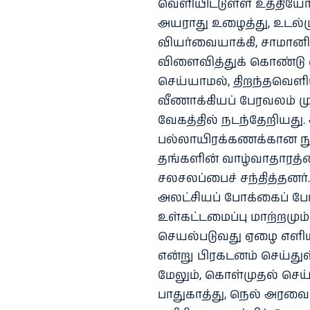
வெளியிட்டுள்ள உத்தியோக
அயராது உழைத்து, உடல்மு
வியர்வையாக்கி, சாமானி
விளைவித்துக் கொண்டு
செய்யாமல், திறந்தவெள
வீணாக்கியப் பேரவலம் ம
வேகத்தில் நடந்தேறியது.
பல்லாயிரக்கணக்கான நு
தங்களின் வாழ்வாதாரத்த
சலசலப்பைச் சந்தித்தனர
அலட்சியப் போக்கைப் ப
உள்கட்டமைப்பு மாற்றமு
செயல்படுவது ஏழை எளிய 
என்று பிரகடனம் செய்துள
மேலும், கொள்முதல் செ
பாதுகாத்து, நெல் அரவ