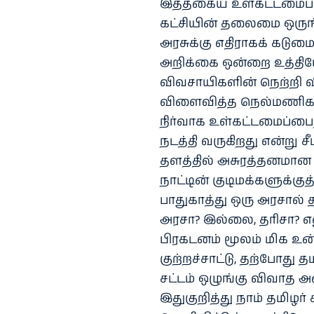
இத்தகைய உள்கட்டமைப்புப
கட்சியின் தலைமை ஒருங
அரசுக்கு எதிராகக் கடு
அறிக்கை ஒன்றை உத்தியோ
விவசாயிகளின் நெற்றி விய
விளைவித்த நெல்மணிகளைக
நிர்வாக உள்கட்டமைப்பை
நடத்தி வருகிறது என்று சீ
தளத்தில் அசுரத்தனமான
நாட்டின் குடிமக்களுக
பாதுகாத்து ஒரு அரசால்
அரசா? இல்லை, தரிசா? எ
பிரகடனம் மூலம் மிக உன்
குற்றச்சாட்டு, தற்போது 
சட்டம் ஒழுங்கு விவாத 
இதுகுறித்து நாம் தமிழர்