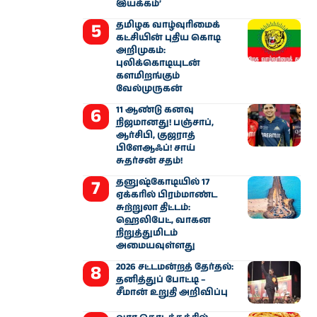
இயக்கம்’
தமிழக வாழ்வுரிமைக்
கட்சியின் புதிய கொடி
அறிமுகம்:
புலிக்கொடியுடன்
களமிறங்கும்
வேல்முருகன்
11 ஆண்டு கனவு
நிஜமானது! பஞ்சாப்,
ஆர்சிபி, குஜராத்
பிளேஆஃப்! சாய்
சுதர்சன் சதம்!
தனுஷ்கோடியில் 17
ஏக்கரில் பிரம்மாண்ட
சுற்றுலா திட்டம்:
ஹெலிபேட், வாகன
நிறுத்துமிடம்
அமையவுள்ளது
2026 சட்டமன்றத் தேர்தல்:
தனித்துப் போட்டி –
சீமான் உறுதி அறிவிப்பு