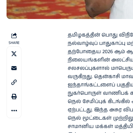
தமிழகத்தின் பொது விநி
நல்வாழ்வுப் பாதுகாப்பு
SHARE
தற்போதைய 2026 ஆம் ஆ
நிலையங்களின் அலட்சியப்
சலசலப்புகளால் மாபெரு
வருகிறது. தென்காசி மா
ஐந்தாங்கட்டளைப் பகுதிய
நுகர்பொருள் வாணிபக் க
நெல் சேமிப்புக் கிடங்கி
ஏற்பட்டது. இந்த அசுர விப
நெல் மூட்டைகள் முற்றிலும
சாமானிய மக்கள் மத்தியில