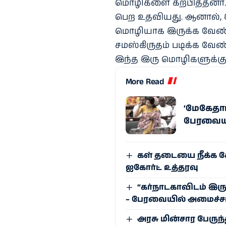
மொழிகளை கற்பித்தனர
பெற உதவியது. ஆனால், 
மொழியாக இருக்க வேண்டு
சமஸ்கிருதம் படிக்க வேண
இந்த இரு மொழிகளுக்குத
More Read
‘மேகேதாட
பேரவையில
கள் தடையை நீக்க க
ஐகோர்ட் உத்தரவு
“கர்நாடகாவிடம் இரு
– பேரவையில் அமைச்சர
அரசு மின்சார பேருந