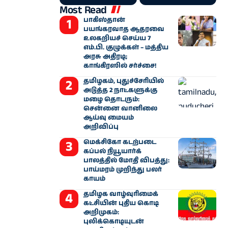
Most Read
பாகிஸ்தான்
பயங்கரவாத ஆதரவை
உலகறியச் செய்ய 7
எம்.பி. குழுக்கள் – மத்திய
அரசு அதிரடி;
காங்கிரஸில் சர்ச்சை!
தமிழகம், புதுச்சேரியில்
அடுத்த 2 நாட்களுக்கு
மழை தொடரும்:
சென்னை வானிலை
ஆய்வு மையம்
அறிவிப்பு
மெக்சிகோ கடற்படை
கப்பல் நியூயார்க்
பாலத்தில் மோதி விபத்து:
பாய்மரம் முறிந்து பலர்
காயம்
தமிழக வாழ்வுரிமைக்
கட்சியின் புதிய கொடி
அறிமுகம்:
புலிக்கொடியுடன்