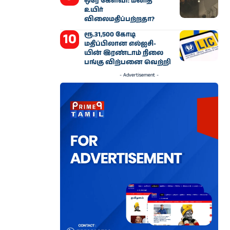
ஒரே கேள்வி: மனித
உயிர்
விலைமதிப்பற்றதா?
ரூ.31,500 கோடி
மதிப்பிலான எல்ஐசி-​
யின் இரண்​டாம் நிலை
பங்கு விற்பனை வெற்றி
- Advertisement -