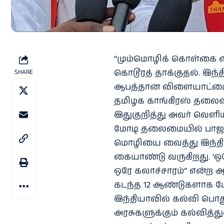
“மும்மொழிக் கொள்கை எ
கொடூரத் தாக்குதல். இந
SHARE
ஆபத்தான விளையாட்டை 
தமிழக காங்கிரஸ் தலைவர்
இதுகுறித்து அவர் வெளியி
மோடி தலைமையில் பாஜக 
மொழியை வைத்து இந்திய
கையாண்டு வருகிறது. ‘ஒர
ஒரே கலாச்சாரம்” என்ற
கடந்த 12 ஆண்டுகளாக மோ
இந்தியாவில் கல்வி பொது
அரசுகளுக்கும் கல்வித்