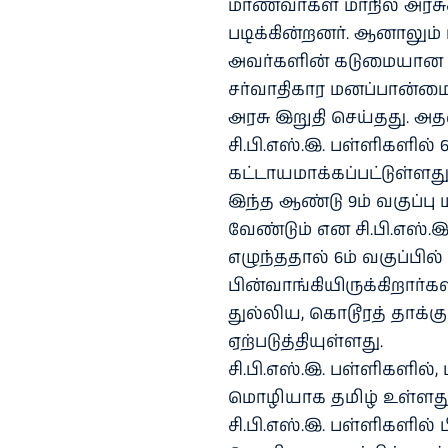
மாணவர்கள் மாநில அரசுக
படிக்கின்றனர். ஆனாலும
அவர்களின் கடுமையான எத
சர்வாதிகார மனப்பான்ம
அரசு இறுதி செய்தது. அதன
சி.பி.எஸ்.இ. பள்ளிகளில்
கட்டாயமாக்கப்பட்டுள்ளது
இந்த ஆண்டு 9ம் வகுப்ப
வேண்டும் என சி.பி.எஸ்.இ. 
எழுந்ததால் 6ம் வகுப்பில
பின்வாங்கியிருக்கிறார்
துல்லிய, கொடூரத் தாக்கு
ஏற்படுத்தியுள்ளது.
சி.பி.எஸ்.இ. பள்ளிகளில
மொழியாக தமிழ் உள்ளத
சி.பி.எஸ்.இ. பள்ளிகளில்