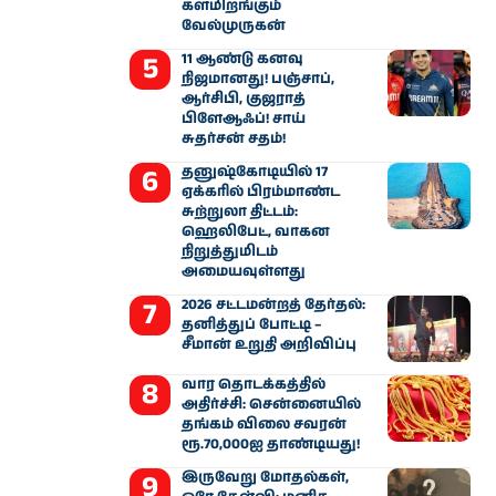
களமிறங்கும்
வேல்முருகன்
11 ஆண்டு கனவு
நிஜமானது! பஞ்சாப்,
ஆர்சிபி, குஜராத்
பிளேஆஃப்! சாய்
சுதர்சன் சதம்!
தனுஷ்கோடியில் 17
ஏக்கரில் பிரம்மாண்ட
சுற்றுலா திட்டம்:
ஹெலிபேட், வாகன
நிறுத்துமிடம்
அமையவுள்ளது
2026 சட்டமன்றத் தேர்தல்:
தனித்துப் போட்டி –
சீமான் உறுதி அறிவிப்பு
வார தொடக்கத்தில்
அதிர்ச்சி: சென்னையில்
தங்கம் விலை சவரன்
ரூ.70,000ஐ தாண்டியது!
இருவேறு மோதல்கள்,