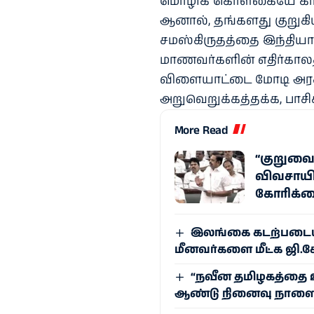
மொழிக் கொள்கையே கா
ஆனால், தங்களது குறுகி
சமஸ்கிருதத்தை இந்தியா
மாணவர்களின் எதிர்காலத
விளையாட்டை மோடி அரசு
அறுவெறுக்கத்தக்க, பாசிச
More Read
“குறுவைய
விவசாயி
கோரிக்
இலங்கை கடற்படையா
மீனவர்களை மீட்க ஜி.க
“நவீன தமிழகத்தை உர
ஆண்டு நினைவு நாளைய