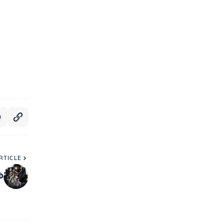
RTICLE
்