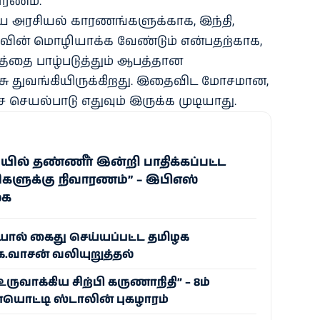
ரணம்.
ய அரசியல் காரணங்களுக்காக, இந்தி,
வின் மொழியாக்க வேண்டும் என்பதற்காக,
்தை பாழ்படுத்தும் ஆபத்தான
 துவங்கியிருக்கிறது. இதைவிட மோசமான,
 செயல்பாடு எதுவும் இருக்க முடியாது.
ில் தண்ணீர் இன்றி பாதிக்கப்பட்ட
களுக்கு நிவாரணம்” – இபிஎஸ்
கை
ல் கைது செய்யப்பட்ட தமிழக
ே.வாசன் வலியுறுத்தல்
ுவாக்கிய சிற்பி கருணாநிதி” – 8ம்
ொட்டி ஸ்டாலின் புகழாரம்