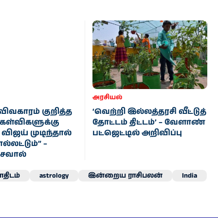
அரசியல்
விவகாரம் குறித்த
‘வெற்றி இல்லத்தரசி வீட்டுத்
கேள்விகளுக்கு
தோட்டம் திட்டம்’ – வேளாண்
 விஜய் முடிந்தால்
பட்ஜெட்டில் அறிவிப்பு
ல்லட்டும்” –
 சவால்
திடம்
astrology
இன்றைய ராசிபலன்
India