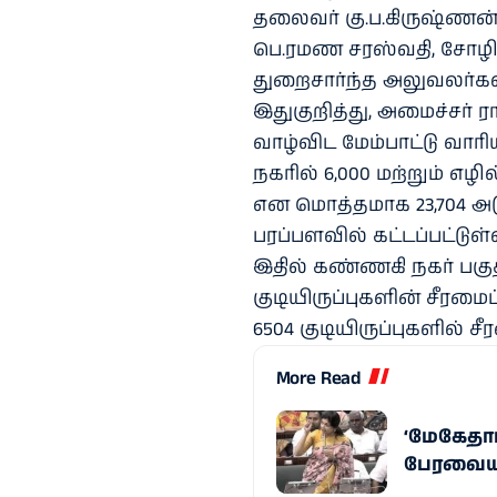
தலைவர் கு.ப.கிருஷ்ணன்
பெ.ரமண சரஸ்வதி, சோழிங
துறைசார்ந்த அலுவலர்கள
இதுகுறித்து, அமைச்சர் ரா
வாழ்விட மேம்பாட்டு வாரி
நகரில் 6,000 மற்றும் எழில
என மொத்தமாக 23,704 அடுக்
பரப்பளவில் கட்டப்பட்டுள
இதில் கண்ணகி நகர் பகுதி
குடியிருப்புகளின் சீரமை
6504 குடியிருப்புகளில்
More Read
‘மேகேதாட
பேரவையில