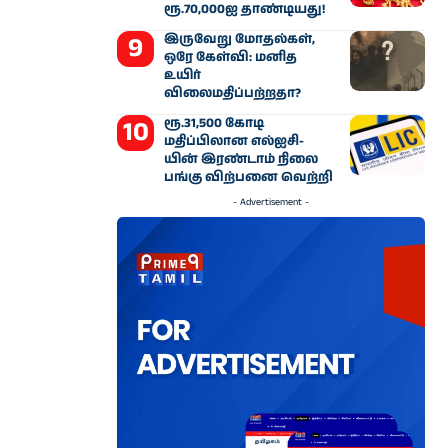
ரூ.70,000ஐ தாண்டியது!
இருவேறு மோதல்கள்,
ஒரே கேள்வி: மனித
உயிர்
விலைமதிப்பற்றதா?
ரூ.31,500 கோடி
மதிப்பிலான எல்ஐசி-​
யின் இரண்​டாம் நிலை
பங்கு விற்பனை வெற்றி
- Advertisement -