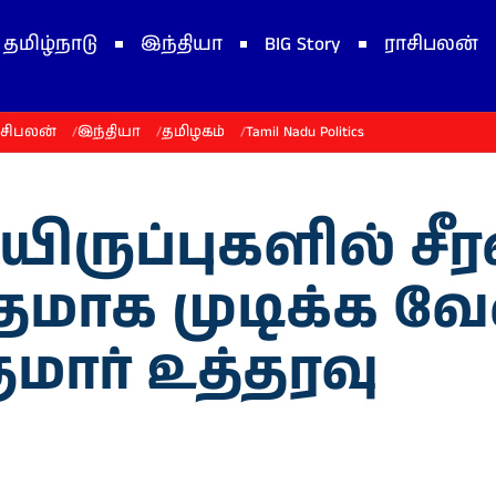
தமிழ்நாடு
இந்தியா
BIG Story
ராசிபலன்
ாசிபலன்
இந்தியா
தமிழகம்
Tamil Nadu Politics
ியிருப்புகளில் சீ
ாக முடிக்க வேண
ுமார் உத்தரவு