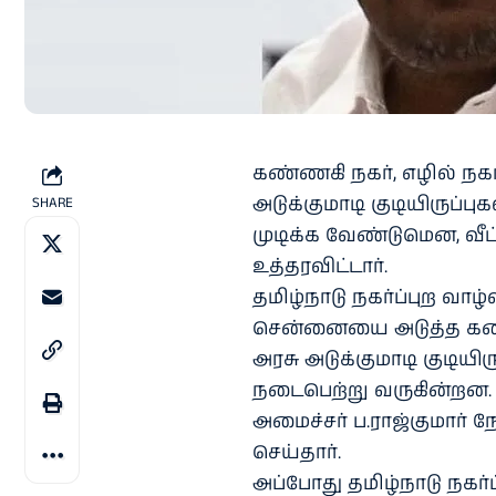
கண்ணகி நகர், எழில் நகர்
அடுக்குமாடி குடியிருப்
SHARE
முடிக்க வேண்டுமென, வீட்
உத்தரவிட்டார்.
தமிழ்நாடு நகர்ப்புற வாழ்வ
சென்னையை அடுத்த கண்ணக
அரசு அடுக்குமாடி குடியி
நடைபெற்று வருகின்றன.
அமைச்சர் ப.ராஜ்குமார் ந
செய்தார்.
அப்போது தமிழ்நாடு நகர்ப