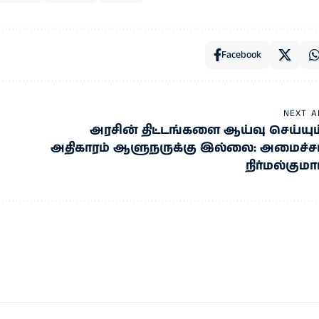
Facebook
NEXT A
அரசின் திட்டங்களை ஆய்வு செய்யும
அதிகாரம் ஆளுநருக்கு இல்லை: அமைச்சர
நிர்மல்குமார