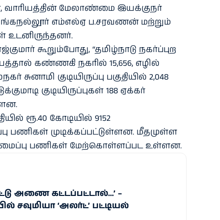
, வாரியத்தின் மேலாண்மை இயக்குநர்
்கநல்லூர் எம்எல்ஏ ப.சரவணன் மற்றும்
் உடனிருந்தனர்.
ஜ்குமார் கூறும்போது, “தமிழ்நாடு நகர்ப்புற
யத்தால் கண்ணகி நகரில் 15,656, எழில்
்நகர் சுனாமி குடியிருப்பு பகுதியில் 2,048
குமாடி குடியிருப்புகள் 188 ஏக்கர்
்ளன.
யில் ரூ.40 கோடியில் 9152
ப்பு பணிகள் முடிக்கப்பட்டுள்ளன. மீதமுள்ள
 சீரமைப்பு பணிகள் மேற்கொள்ளப்பட உள்ளன.
்டு அணை கட்டப்பட்டால்…’ –
் சவுமியா ‘அலர்ட்’ பட்டியல்