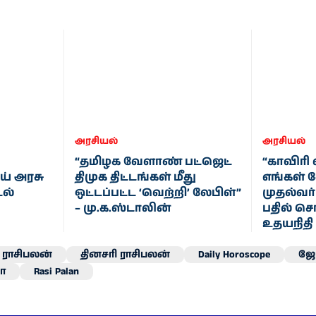
அரசியல்
அரசியல்
“தமிழக வேளாண் பட்ஜெட்
“காவிரி 
ய் அரசு
திமுக திட்டங்கள் மீது
எங்கள் 
டல்
ஒட்டப்பட்ட ‘வெற்றி’ லேபிள்”
முதல்வர்
– மு.க.ஸ்டாலின்
பதில் சொ
உதயநிதி
ராசிபலன்
தினசரி ராசிபலன்
Daily Horoscope
ஜோ
ா
Rasi Palan