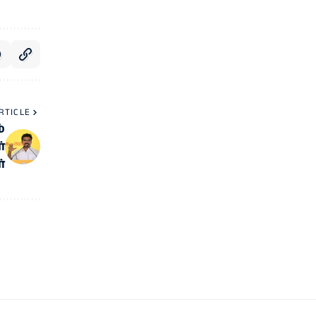
RTICLE
்
்
்