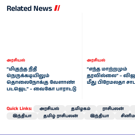
Related News
அரசியல்
அரசியல்
“மிகுந்த நிதி
“எந்த மாற்றமும்
நெருக்கடியிலும்
தரவில்லை” – விஜ
தொலைநோக்கு வேளாண்
மீது பிரேமலதா சா
பட்ஜெட்” – வைகோ பாராட்டு
Quick Links:
அரசியல்
தமிழகம்
ராசிபலன்
இந்தியா
தமிழ் ராசிபலன்
இந்தியா
சினிம