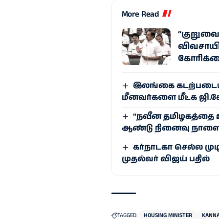
More Read
“குறுவைய
விவசாயி
கோரிக்
இலங்கை கடற்படையா
மீனவர்களை மீட்க ஜி.க
“நவீன தமிழகத்தை உர
ஆண்டு நினைவு நாளைய
கர்நாடகா செல்ல முட
முதல்வர் விஜய் பதில்
TAGGED:
HOUSING MINISTER
KANNA