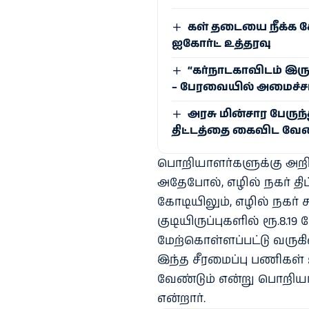
கள் தடையை நீக்க க
ஐகோர்ட் உத்தரவு
“கர்நாடகாவிடம் இரு
– பேரவையில் அமைச்சர
அரசு மின்சார பேருந
திட்டத்தை கைவிட வேண
பொறியாளர்களுக்கு அறிவ
அதேபோல், எழில் நகர் திட்ட
கோடியிலும், எழில் நகர் சு
குடியிருப்புகளில் ரூ.8.1
மேற்கொள்ளப்பட்டு வருக
இந்த சீரமைப்பு பணிகள் 
வேண்டும் என்று பொறியாள
என்றார்.