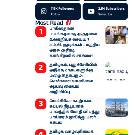
115K
Followers
2.1M
Subscribers
Follow
Subscribe
Most Read
பாகிஸ்தான்
பயங்கரவாத ஆதரவை
உலகறியச் செய்ய 7
எம்.பி. குழுக்கள் – மத்திய
அரசு அதிரடி;
காங்கிரஸில் சர்ச்சை!
தமிழகம், புதுச்சேரியில்
அடுத்த 2 நாட்களுக்கு
மழை தொடரும்:
சென்னை வானிலை
ஆய்வு மையம்
அறிவிப்பு
மெக்சிகோ கடற்படை
கப்பல் நியூயார்க்
பாலத்தில் மோதி விபத்து:
பாய்மரம் முறிந்து பலர்
காயம்
தமிழக வாழ்வுரிமைக்