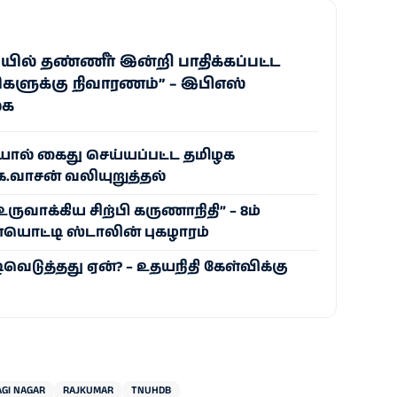
ில் தண்ணீர் இன்றி பாதிக்கப்பட்ட
களுக்கு நிவாரணம்” – இபிஎஸ்
கை
ல் கைது செய்யப்பட்ட தமிழக
ே.வாசன் வலியுறுத்தல்
ுவாக்கிய சிற்பி கருணாநிதி” – 8ம்
ொட்டி ஸ்டாலின் புகழாரம்
ிவெடுத்தது ஏன்? – உதயநிதி கேள்விக்கு
GI NAGAR
RAJKUMAR
TNUHDB