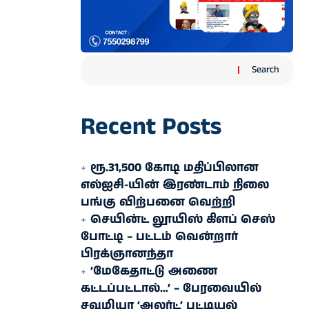
Search
Recent Posts
ரூ.31,500 கோடி மதிப்பிலான
எல்ஐசி-​யின் இரண்​டாம் நிலை
பங்கு விற்பனை வெற்றி
செயின்ட் லூயிஸ் கிளப் செஸ்
போட்டி – பட்டம் வென்றார்
பிரக்ஞானந்தா
‘மேகேதாட்டு அணை
கட்டப்பட்டால்…’ – பேரவையில்
சவுமியா ‘அலர்ட்’ பட்டியல்