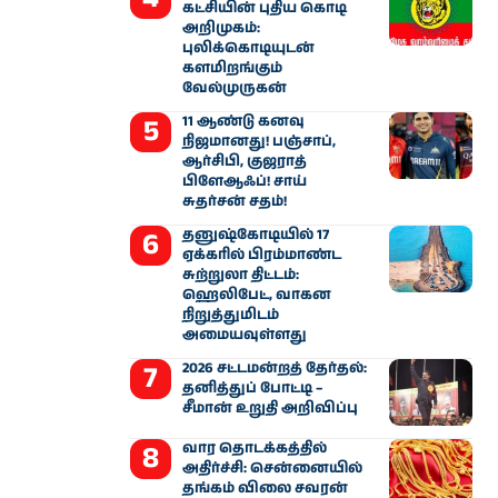
கட்சியின் புதிய கொடி
அறிமுகம்:
புலிக்கொடியுடன்
களமிறங்கும்
வேல்முருகன்
11 ஆண்டு கனவு
நிஜமானது! பஞ்சாப்,
ஆர்சிபி, குஜராத்
பிளேஆஃப்! சாய்
சுதர்சன் சதம்!
தனுஷ்கோடியில் 17
ஏக்கரில் பிரம்மாண்ட
சுற்றுலா திட்டம்:
ஹெலிபேட், வாகன
நிறுத்துமிடம்
அமையவுள்ளது
2026 சட்டமன்றத் தேர்தல்:
தனித்துப் போட்டி –
சீமான் உறுதி அறிவிப்பு
வார தொடக்கத்தில்
அதிர்ச்சி: சென்னையில்
தங்கம் விலை சவரன்