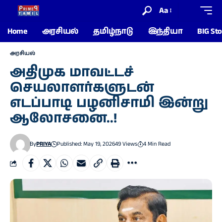
Aa
Home
அரசியல்
தமிழ்நாடு
இந்தியா
BIG Sto
அரசியல்
அதிமுக மாவட்டச்
செயலாளர்களுடன்
எடப்பாடி பழனிசாமி இன்று
ஆலோசனை..!
By
PRIYA
Published: May 19, 2026
49 Views
4 Min Read