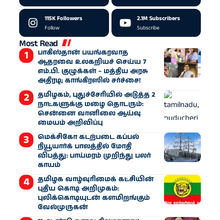
115K
Followers
2.1M
Subscribers
Follow
Subscribe
Most Read
பாகிஸ்தான் பயங்கரவாத
ஆதரவை உலகறியச் செய்ய 7
எம்.பி. குழுக்கள் – மத்திய அரசு
அதிரடி; காங்கிரஸில் சர்ச்சை!
தமிழகம், புதுச்சேரியில் அடுத்த 2
நாட்களுக்கு மழை தொடரும்:
சென்னை வானிலை ஆய்வு
மையம் அறிவிப்பு
மெக்சிகோ கடற்படை கப்பல்
நியூயார்க் பாலத்தில் மோதி
விபத்து: பாய்மரம் முறிந்து பலர்
காயம்
தமிழக வாழ்வுரிமைக் கட்சியின்
புதிய கொடி அறிமுகம்:
புலிக்கொடியுடன் களமிறங்கும்
வேல்முருகன்