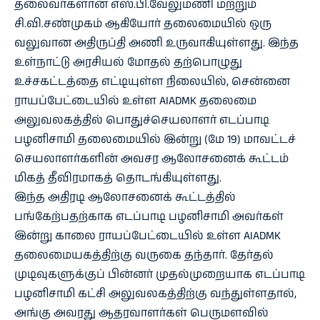
தலைவர்களான எஸ்.பி.வேலுமணி மற்றும்
சி.வி.சண்முகம் ஆகியோர் தலைமையில் ஒரு
வலுவான அதிருப்தி அணி உருவாகியுள்ளது. இந்த
உள்நாட்டு அரசியல் மோதல் தற்பொழுது
உச்சகட்டத்தை எட்டியுள்ள நிலையில், சென்னை
ராயப்பேட்டையில் உள்ள AIADMK தலைமை
அலுவலகத்தில் பொதுச்செயலாளர் எடப்பாடி
பழனிசாமி தலைமையில் இன்று (மே 19) மாவட்டச்
செயலாளர்களின் அவசர ஆலோசனைக் கூட்டம்
மிகத் தீவிரமாகத் தொடங்கியுள்ளது.
இந்த அதிரடி ஆலோசனைக் கூட்டத்தில்
பங்கேற்பதற்காக எடப்பாடி பழனிசாமி அவர்கள்
இன்று காலை ராயப்பேட்டையில் உள்ள AIADMK
தலைமையகத்திற்கு வருகை தந்தார். தேர்தல்
முடிவுகளுக்குப் பின்னர் முதல்முறையாக எடப்பாடி
பழனிசாமி கட்சி அலுவலகத்திற்கு வந்துள்ளதால்,
அங்கு அவரது ஆதரவாளர்கள் பெருமளவில்