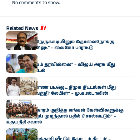
No comments to show.
Related News
அரசியல்
“மிகுந்த நிதி நெருக்கடியிலும் தொலைநோக்கு
வேளாண் பட்ஜெட்” – வைகோ பாராட்டு
அரசியல்
“எந்த மாற்றமும் தரவில்லை” – விஜய் அரசு மீது
பிரேமலதா சாடல்
அரசியல்
“தமிழக வேளாண் பட்ஜெட் திமுக திட்டங்கள் மீது
ஒட்டப்பட்ட ‘வெற்றி’ லேபிள்” – மு.க.ஸ்டாலின்
அரசியல்
“காவிரி விவகாரம் குறித்த எங்கள் கேள்விகளுக்கு
முதல்வர் விஜய் முடிந்தால் பதில் சொல்லட்டும்” –
உதயநிதி சவால்
அரசியல்
‘வெற்றி இல்லத்தரசி வீட்டுத் தோட்டம் திட்டம்’ –