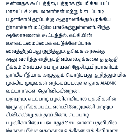
உன்னதக் கூட்டத்தில், புதிதாக நியமிக்கப்பட்ட
மாவட்டச் செயலாளர்கள் மற்றும் எடப்பாடி
பழனிசாமி தரப்புக்கு ஆதரவளிக்கும் முக்கிய
நிர்வாகிகள் மட்டுமே பங்கேற்றுள்ளனர். இந்த
ஆலோசனைக் கூட்டத்தில், கட்சியின்
உள்கட்டமைப்பைக் கட்டுக்கோப்பாக
வைத்திருப்பது குறித்தும், தவெக அரசுக்கு
ஆதரவளித்த அதிருப்தி எம்.எல்.ஏக்களைத் தகுதி
நீக்கம் செய்யச் சபாநாயகர் ஜே.சி.டி.பிரபாகரிடம்
தார்மீக ரீதியாக அழுத்தம் கொடுப்பது குறித்தும் மிக
முக்கிய முடிவுகள் எடுக்கப்படவுள்ளதாக AIADMK
வட்டாரங்கள் தெரிவிக்கின்றன.
மறுபுறம், எடப்பாடி பழனிசாமியால் பதவிகளில்
இருந்து நீக்கப்பட்ட எஸ்.பி.வேலுமணி மற்றும்
சி.வி.சண்முகம் தரப்பினர், எடப்பாடி
பழனிசாமியைப் பொதுச்செயலாளர் பதவியில்
இருந்து நீக்குவதற்கான உத்திகளைத் தீவிரமாக