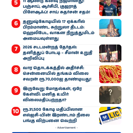
11 ஆண்டு கனவு நிஜமானது!
பஞ்சாப், ஆர்சிபி, குஜராத்
பிளேஆஃப்! சாய் சுதர்சன் சதம்!
தனுஷ்கோடியில் 17 ஏக்கரில்
பிரம்மாண்ட சுற்றுலா திட்டம்:
ஹெலிபேட், வாகன நிறுத்துமிடம்
அமையவுள்ளது
2026 சட்டமன்றத் தேர்தல்:
தனித்துப் போட்டி – சீமான் உறுதி
அறிவிப்பு
வார தொடக்கத்தில் அதிர்ச்சி:
சென்னையில் தங்கம் விலை
சவரன் ரூ.70,000ஐ தாண்டியது!
இருவேறு மோதல்கள், ஒரே
கேள்வி: மனித உயிர்
விலைமதிப்பற்றதா?
ரூ.31,500 கோடி மதிப்பிலான
எல்ஐசி-​யின் இரண்​டாம் நிலை
பங்கு விற்பனை வெற்றி
- Advertisement -