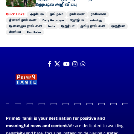
வேளாண் பட்ஜெட்டில் அறிவிப்பு
Quick Links:
அரசியல்
தமிழகம்
ராசிபலன்
ராசிபலன்
தினசரி ராசிபலன்
Daily Horoscope
ஜோதிடம்
astrology
இன்றைய ராசிபலன்
India
இந்தியா
தமிழ் ராசிபலன்
இந்தியா
சினிமா
Rasi Palan
Prime9 Tamil is your destination for positive and
meaningful news and content.
We are dedicated to avoiding
negativity and hate, focusing instead on delivering curated