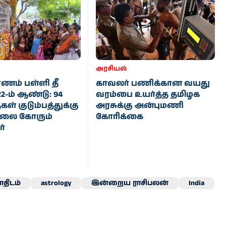
அரசியல்
ணம் பள்ளி தீ
காவலர் பணிக்கான வயது
22-ம் ஆண்டு: 94
வரம்பை உயர்த்த தமிழக
ள் குடும்பத்துக்கு
அரசுக்கு அன்புமணி
ேலை கோரும்
கோரிக்கை
்
திடம்
astrology
இன்றைய ராசிபலன்
India