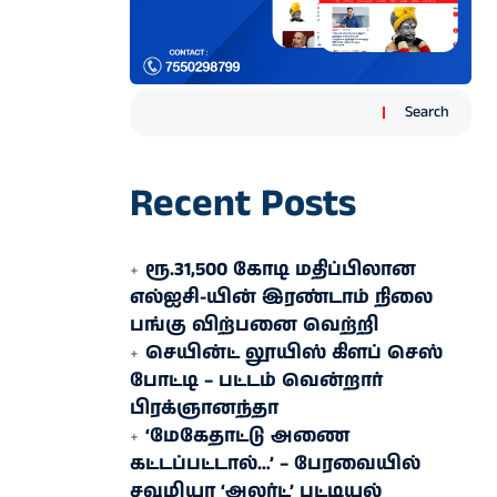
Search
Recent Posts
ரூ.31,500 கோடி மதிப்பிலான
எல்ஐசி-​யின் இரண்​டாம் நிலை
பங்கு விற்பனை வெற்றி
செயின்ட் லூயிஸ் கிளப் செஸ்
போட்டி – பட்டம் வென்றார்
பிரக்ஞானந்தா
‘மேகேதாட்டு அணை
கட்டப்பட்டால்…’ – பேரவையில்
சவுமியா ‘அலர்ட்’ பட்டியல்