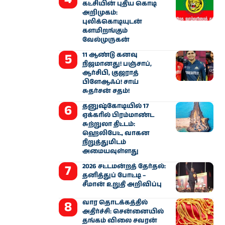
கட்சியின் புதிய கொடி
அறிமுகம்:
புலிக்கொடியுடன்
களமிறங்கும்
வேல்முருகன்
11 ஆண்டு கனவு
நிஜமானது! பஞ்சாப்,
ஆர்சிபி, குஜராத்
பிளேஆஃப்! சாய்
சுதர்சன் சதம்!
தனுஷ்கோடியில் 17
ஏக்கரில் பிரம்மாண்ட
சுற்றுலா திட்டம்:
ஹெலிபேட், வாகன
நிறுத்துமிடம்
அமையவுள்ளது
2026 சட்டமன்றத் தேர்தல்:
தனித்துப் போட்டி –
சீமான் உறுதி அறிவிப்பு
வார தொடக்கத்தில்
அதிர்ச்சி: சென்னையில்
தங்கம் விலை சவரன்