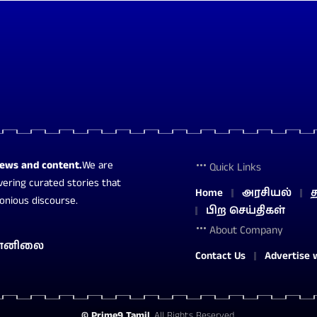
news and content.
We are
Quick Links
vering curated stories that
Home
அரசியல்
த
monious discourse.
பிற செய்திகள்
About Company
ானிலை
Contact Us
Advertise 
©
Prime9 Tamil
. All Rights Reserved.