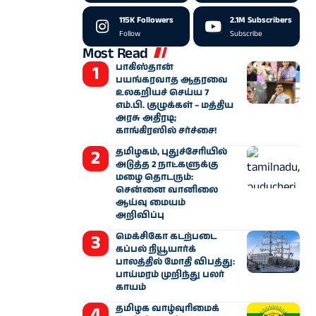
115K
Followers
2.1M
Subscribers
Follow
Subscribe
Most Read
பாகிஸ்தான்
பயங்கரவாத ஆதரவை
உலகறியச் செய்ய 7
எம்.பி. குழுக்கள் – மத்திய
அரசு அதிரடி;
காங்கிரஸில் சர்ச்சை!
தமிழகம், புதுச்சேரியில்
அடுத்த 2 நாட்களுக்கு
மழை தொடரும்:
சென்னை வானிலை
ஆய்வு மையம்
அறிவிப்பு
மெக்சிகோ கடற்படை
கப்பல் நியூயார்க்
பாலத்தில் மோதி விபத்து:
பாய்மரம் முறிந்து பலர்
காயம்
தமிழக வாழ்வுரிமைக்