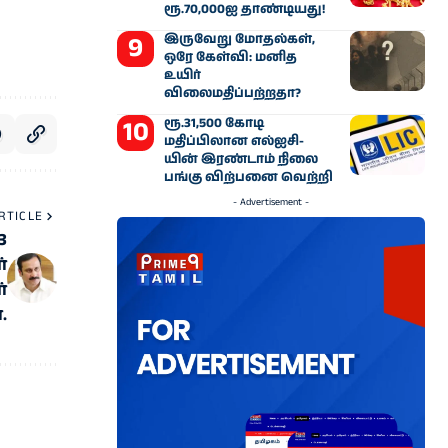
ரூ.70,000ஐ தாண்டியது!
இருவேறு மோதல்கள்,
ஒரே கேள்வி: மனித
உயிர்
விலைமதிப்பற்றதா?
ரூ.31,500 கோடி
மதிப்பிலான எல்ஐசி-​
யின் இரண்​டாம் நிலை
பங்கு விற்பனை வெற்றி
- Advertisement -
RTICLE
3
்
்
.