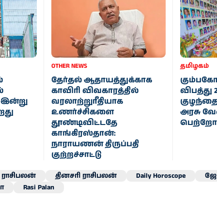
OTHER NEWS
தமிழகம்
்
தேர்தல் ஆதாயத்துக்காக
கும்பகோ
்
காவிரி விவகாரத்தில்
விபத்து 
’ இன்று
வரலாற்றுரீதியாக
குழந்தைக
றது
உணர்ச்சிகளை
அரசு வ
தூண்டிவிட்டதே
பெற்றோர
காங்கிரஸ்தான்:
நாராயணன் திருப்பதி
குற்றச்சாட்டு
ராசிபலன்
தினசரி ராசிபலன்
Daily Horoscope
ஜோ
ா
Rasi Palan