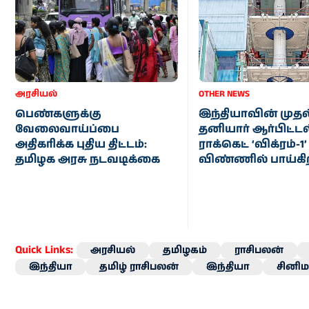
அரசியல்
OTHER NEWS
பெண்களுக்கு
இந்தியாவின் முதல
வேலைவாய்ப்பை
தனியார் ஆர்பிட்டல
அதிகரிக்க புதிய திட்டம்:
ராக்கெட் ‘விக்ரம்-1
தமிழக அரசு நடவடிக்கை
விண்ணில் பாய்கி
Quick Links:
அரசியல்
தமிழகம்
ராசிபலன்
இந்தியா
தமிழ் ராசிபலன்
இந்தியா
சினிம