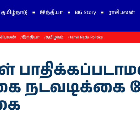
தமிழ்நாடு
இந்தியா
BIG Story
ராசிபலன்
ாசிபலன்
இந்தியா
தமிழகம்
Tamil Nadu Politics
் பாதிக்கப்படாம
கை நடவடிக்கை த
கை