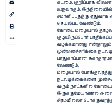
கடமை. குறிப்பாக விவசாய
உருவாகும். இந்நிலையில
சமாளிப்பதற்கு ஏதுவாக
செயல்பட வேண்டும்.
கோடை மழையால் தாழ்வான
குடியிருப்போர் பாதிக்கப்பட
வழக்கமானது என்றாலும்
முன்னெச்சரிக்கை நடவ
பாதுகாப்பான, சுகாதாரம
வேண்டும்.
மழையால் போக்குவரத்துக
நடவடிக்கைகளை முன்கூட்ட
வரும் நாட்களில் கோடைம
இருக்குமேயானால் அனைத்த
சிரமமில்லா போக்குவரத்த