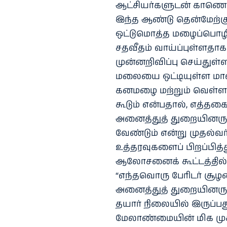
ஆட்சியர்களுடன் காணொலி
இந்த ஆண்டு தென்மேற்குப
ஒட்டுமொத்த மழைப்பொழி
சதவீதம் வாய்ப்புள்ளத
முன்னறிவிப்பு செய்துள்ளத
மலையை ஒட்டியுள்ள மாவட்
கனமழை மற்றும் வெள்ளப்
கூடும் என்பதால், எத்
அனைத்துத் துறையினரும்
வேண்டும் என்று முதல்வர
உத்தரவுகளைப் பிறப்பித்த
ஆலோசனைக் கூட்டத்தில் 
“எந்தவொரு பேரிடர் சூழ
அனைத்துத் துறையினரும்
தயார் நிலையில் இருப்பத
மேலாண்மையின் மிக முக