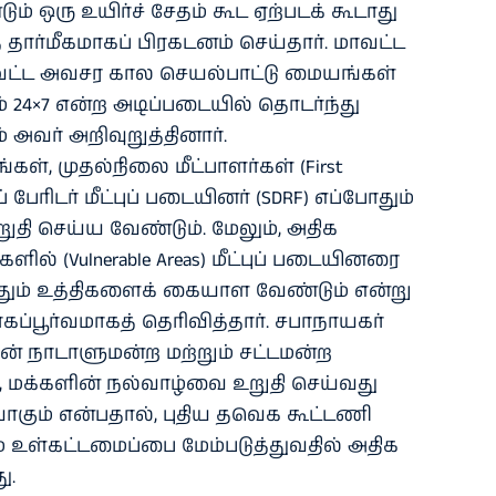
 ஒரு உயிர்ச் சேதம் கூட ஏற்படக் கூடாது
 தார்மீகமாகப் பிரகடனம் செய்தார். மாவட்ட
மாவட்ட அவசர கால செயல்பாட்டு மையங்கள்
ம் 24×7 என்ற அடிப்படையில் தொடர்ந்து
 அவர் அறிவுறுத்தினார்.
கள், முதல்நிலை மீட்பாளர்கள் (First
ப் பேரிடர் மீட்புப் படையினர் (SDRF) எப்போதும்
ுதி செய்ய வேண்டும். மேலும், அதிக
ிகளில் (Vulnerable Areas) மீட்புப் படையினரை
த்தும் உத்திகளைக் கையாள வேண்டும் என்று
கப்பூர்வமாகத் தெரிவித்தார். சபாநாயகர்
ின் நாடாளுமன்ற மற்றும் சட்டமன்ற
 மக்களின் நல்வாழ்வை உறுதி செய்வது
ாகும் என்பதால், புதிய தவெக கூட்டணி
 உள்கட்டமைப்பை மேம்படுத்துவதில் அதிக
ு.