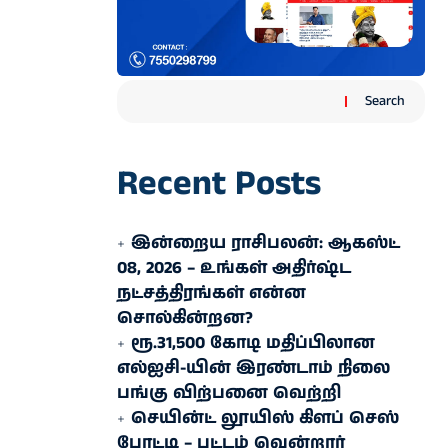
Search
Recent Posts
இன்றைய ராசிபலன்: ஆகஸ்ட்
08, 2026 – உங்கள் அதிர்ஷ்ட
நட்சத்திரங்கள் என்ன
சொல்கின்றன?
ரூ.31,500 கோடி மதிப்பிலான
எல்ஐசி-​யின் இரண்​டாம் நிலை
பங்கு விற்பனை வெற்றி
செயின்ட் லூயிஸ் கிளப் செஸ்
போட்டி – பட்டம் வென்றார்