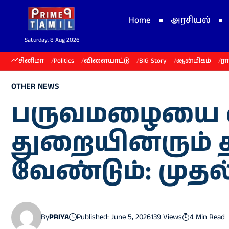
Home
அரசியல்
Saturday, 8 Aug 2026
சினிமா
Politics
விளையாட்டு
BIG Story
ஆன்மிகம்
ர
OTHER NEWS
பருவமழையை எ
துறையினரும் த
வேண்டும்: முதல
By
PRIYA
Published: June 5, 2026
139 Views
4 Min Read