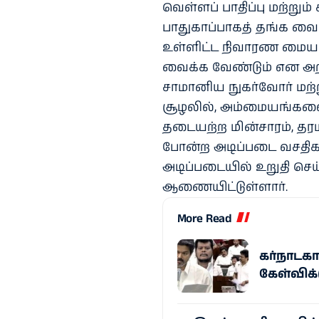
வெள்ளப் பாதிப்பு மற்ற
பாதுகாப்பாகத் தங்க வைப
உள்ளிட்ட நிவாரண மைய
வைக்க வேண்டும் என அறி
சாமானிய நுகர்வோர் மற்
சூழலில், அம்மையங்களை
தடையற்ற மின்சாரம், தரம
போன்ற அடிப்படை வசதிகள
அடிப்படையில் உறுதி செய்
ஆணையிட்டுள்ளார்.
More Read
கர்நாடகா
கேள்விக்