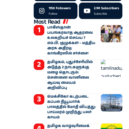
115K
Followers
2.1M
Subscribers
Follow
Subscribe
Most Read
பாகிஸ்தான்
பயங்கரவாத ஆதரவை
உலகறியச் செய்ய 7
எம்.பி. குழுக்கள் – மத்திய
அரசு அதிரடி;
காங்கிரஸில் சர்ச்சை!
தமிழகம், புதுச்சேரியில்
அடுத்த 2 நாட்களுக்கு
மழை தொடரும்:
சென்னை வானிலை
ஆய்வு மையம்
அறிவிப்பு
மெக்சிகோ கடற்படை
கப்பல் நியூயார்க்
பாலத்தில் மோதி விபத்து:
பாய்மரம் முறிந்து பலர்
காயம்
தமிழக வாழ்வுரிமைக்