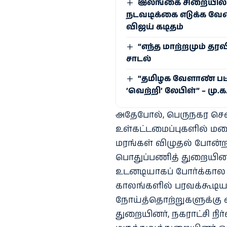
இலங்கை சிறையில் 
நடவடிக்கை எடுக்க வேண்
விஜய் கடிதம்
“எந்த மாற்றமும் தர
சாடல்
“தமிழக வேளாண் பட்ஜெ
‘வெற்றி’ லேபிள்” – மு.
அதேபோல், பெருநகர சென
உள்கட்டமைப்புகளில் மழை
மரங்கள் விழுதல் போன்ற 
பொதுப்பணித் துறையினர்
உடனடியாகப் போர்க்கால 
காலங்களில் பரவக்கூடிய
நோய்த்தொற்றுகளுக்கு எ
துறையினர், நகராட்சி நிர