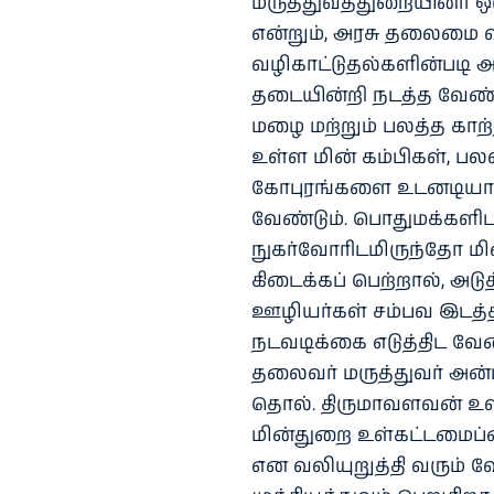
மருத்துவத்துறையினர் 
என்றும், அரசு தலைமை வ
வழிகாட்டுதல்களின்படி 
தடையின்றி நடத்த வேண்டு
மழை மற்றும் பலத்த காற்
உள்ள மின் கம்பிகள், பல
கோபுரங்களை உடனடியாக 
வேண்டும். பொதுமக்களி
நுகர்வோரிடமிருந்தோ மி
கிடைக்கப் பெற்றால், அடு
ஊழியர்கள் சம்பவ இடத்தி
நடவடிக்கை எடுத்திட வேண்
தலைவர் மருத்துவர் அன்
தொல். திருமாவளவன் உள
மின்துறை உள்கட்டமைப்ப
என வலியுறுத்தி வரும் வ