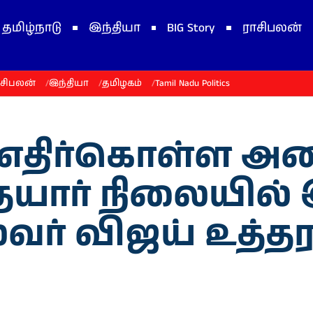
தமிழ்நாடு
இந்தியா
BIG Story
ராசிபலன்
ாசிபலன்
இந்தியா
தமிழகம்
Tamil Nadu Politics
திர்கொள்ள அன
யார் நிலையில் 
்வர் விஜய் உத்தர