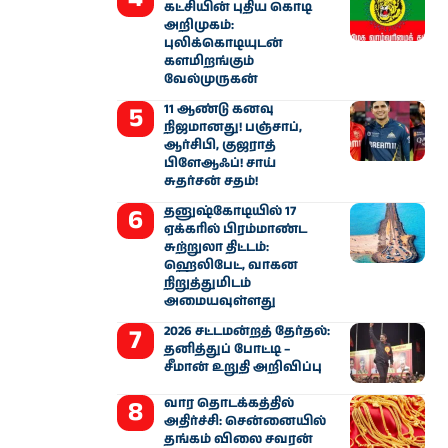
கட்சியின் புதிய கொடி
அறிமுகம்:
புலிக்கொடியுடன்
களமிறங்கும்
வேல்முருகன்
11 ஆண்டு கனவு
நிஜமானது! பஞ்சாப்,
ஆர்சிபி, குஜராத்
பிளேஆஃப்! சாய்
சுதர்சன் சதம்!
தனுஷ்கோடியில் 17
ஏக்கரில் பிரம்மாண்ட
சுற்றுலா திட்டம்:
ஹெலிபேட், வாகன
நிறுத்துமிடம்
அமையவுள்ளது
2026 சட்டமன்றத் தேர்தல்:
தனித்துப் போட்டி –
சீமான் உறுதி அறிவிப்பு
வார தொடக்கத்தில்
அதிர்ச்சி: சென்னையில்
தங்கம் விலை சவரன்