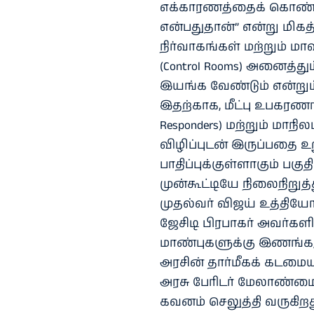
எக்காரணத்தைக் கொண்டும்
என்பதுதான்” என்று மிகத்
நிர்வாகங்கள் மற்றும் 
(Control Rooms) அனைத்து
இயங்க வேண்டும் என்றும்
இதற்காக, மீட்பு உபகரணங்
Responders) மற்றும் மாநில
விழிப்புடன் இருப்பதை உற
பாதிப்புக்குள்ளாகும் பகுத
முன்கூட்டியே நிலைநிறு
முதல்வர் விஜய் உத்தியோ
ஜேசிடி பிரபாகர் அவர்கள
மாண்புகளுக்கு இணங்க,
அரசின் தார்மீகக் கடமைய
அரசு பேரிடர் மேலாண்மை
கவனம் செலுத்தி வருகிறத