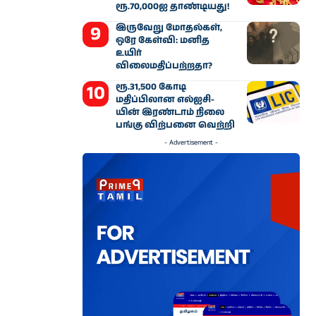
ரூ.70,000ஐ தாண்டியது!
இருவேறு மோதல்கள்,
ஒரே கேள்வி: மனித
உயிர்
விலைமதிப்பற்றதா?
ரூ.31,500 கோடி
மதிப்பிலான எல்ஐசி-​
யின் இரண்​டாம் நிலை
பங்கு விற்பனை வெற்றி
- Advertisement -