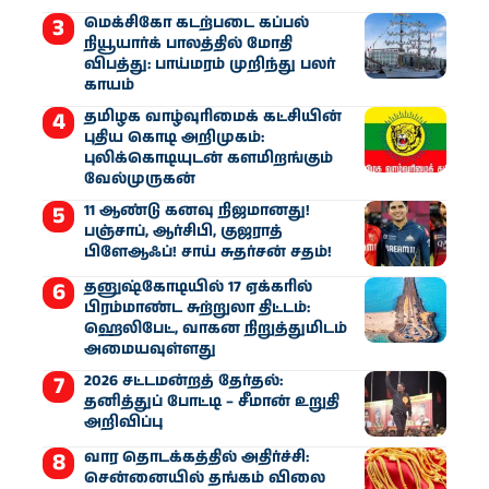
மெக்சிகோ கடற்படை கப்பல்
நியூயார்க் பாலத்தில் மோதி
விபத்து: பாய்மரம் முறிந்து பலர்
காயம்
தமிழக வாழ்வுரிமைக் கட்சியின்
புதிய கொடி அறிமுகம்:
புலிக்கொடியுடன் களமிறங்கும்
வேல்முருகன்
11 ஆண்டு கனவு நிஜமானது!
பஞ்சாப், ஆர்சிபி, குஜராத்
பிளேஆஃப்! சாய் சுதர்சன் சதம்!
தனுஷ்கோடியில் 17 ஏக்கரில்
பிரம்மாண்ட சுற்றுலா திட்டம்:
ஹெலிபேட், வாகன நிறுத்துமிடம்
அமையவுள்ளது
2026 சட்டமன்றத் தேர்தல்:
தனித்துப் போட்டி – சீமான் உறுதி
அறிவிப்பு
வார தொடக்கத்தில் அதிர்ச்சி:
சென்னையில் தங்கம் விலை