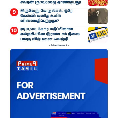
சவரன் ரூ.70,000ஐ தாண்டியது!
இருவேறு மோதல்கள், ஒரே
கேள்வி: மனித உயிர்
விலைமதிப்பற்றதா?
ரூ.31,500 கோடி மதிப்பிலான
எல்ஐசி-​யின் இரண்​டாம் நிலை
பங்கு விற்பனை வெற்றி
- Advertisement -