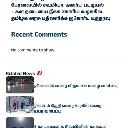
பேரவையில் சவுமியா ‘அலர்ட்’ பட்டியல்
கள் தடையை நீக்க கோரிய வழக்கில்
தமிழக அரசு பதிலளிக்க ஐகோர்ட் உத்தரவு
Recent Comments
No comments to show.
Related News
வானிலை
தமிழகத்தில் ஜூலை 26 வரை மிதமான மழை வாய்ப்பு
வானிலை
உள் தமிழகத்தில் 21-ம் தேதி வரை 5 டிகிரி வரை
வெப்பநிலை உயர வாய்ப்பு
வானிலை
தமிழ்நாட்டில் 5 நாட்களுக்கு வெயிலின் தாக்கம்