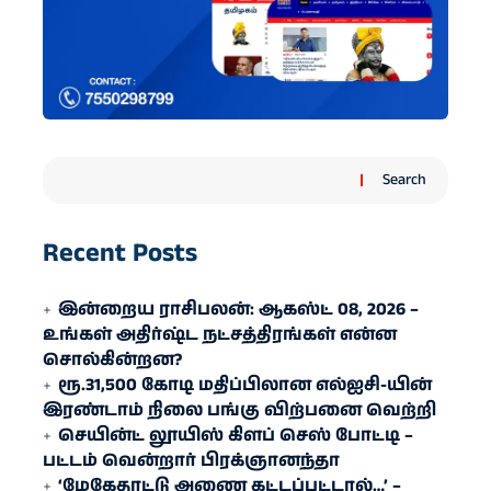
Search
Recent Posts
இன்றைய ராசிபலன்: ஆகஸ்ட் 08, 2026 –
உங்கள் அதிர்ஷ்ட நட்சத்திரங்கள் என்ன
சொல்கின்றன?
ரூ.31,500 கோடி மதிப்பிலான எல்ஐசி-​யின்
இரண்​டாம் நிலை பங்கு விற்பனை வெற்றி
செயின்ட் லூயிஸ் கிளப் செஸ் போட்டி –
பட்டம் வென்றார் பிரக்ஞானந்தா
‘மேகேதாட்டு அணை கட்டப்பட்டால்…’ –