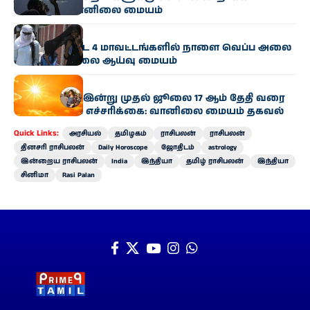
தொடரும்: வானிலை மையம்
வானிலை
கரூர் உள்ளிட்ட 4 மாவட்டங்களில் நாளை வெப்ப அலை
வீசும்: வானிலை ஆய்வு மையம்
வானிலை
தமிழ்நாட்டில் இன்று முதல் ஜூலை 17 ஆம் தேதி வரை
வெப்ப அலை எச்சரிக்கை: வானிலை மையம் தகவல்
Quick Links:
அரசியல்
தமிழகம்
ராசிபலன்
ராசிபலன்
தினசரி ராசிபலன்
Daily Horoscope
ஜோதிடம்
astrology
இன்றைய ராசிபலன்
India
இந்தியா
தமிழ் ராசிபலன்
இந்தியா
சினிமா
Rasi Palan