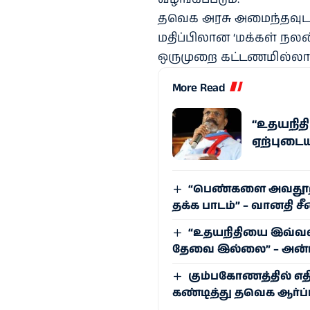
தவெக அரசு அமைந்​தவுடன் ஒ
மதிப்​பிலான ‘மக்​கள் நலன்
ஒரு​முறை கட்​ட​ணமில்லா 
More Read
“உதயநிதி
ஏற்புடை
“பெண்களை அவதூறாக
தக்க பாடம்” – வானதி ச
“உதயநிதியை இவ்வ
தேவை இல்லை” – அன்
கும்பகோணத்தில் எதி
கண்டித்து தவெக ஆர்ப்ப