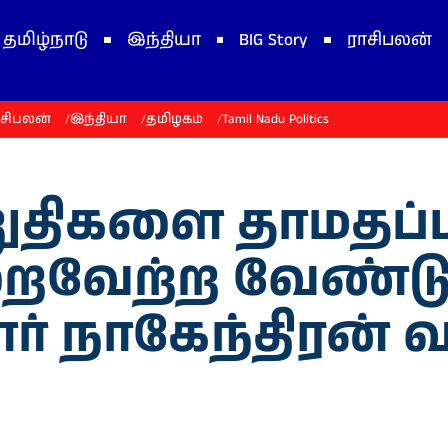
தமிழ்நாடு
இந்தியா
BIG Story
ராசிபலன்
ாசிபலன்
இந்தியா
தமிழகம்
Tamil Nadu Politics
றுதிகளை தாமதப்ப
ைவேற்ற வேண்டு
ர் நாகேந்திரன் வ