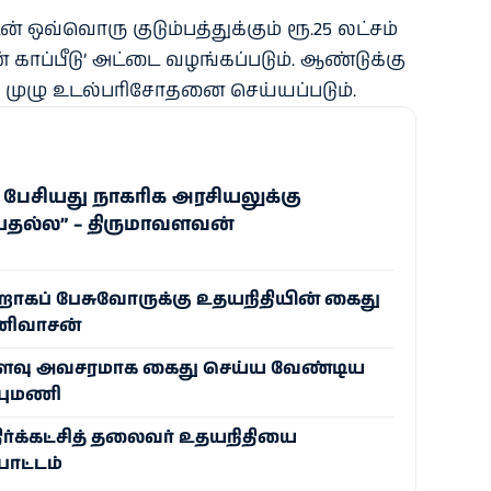
வ்​வொரு குடும்​பத்​துக்​கும் ரூ.25 லட்​சம்
 காப்​பீடு’ அட்டை வழங்​கப்​படும். ஆண்​டுக்கு
முழு உடல்​பரிசோதனை செய்​யப்​படும்.
 பேசியது நாகரிக அரசியலுக்கு
யதல்ல” – திருமாவளவன்
ப் பேசுவோருக்கு உதயநிதியின் கைது
ீனிவாசன்
ளவு அவசரமாக கைது செய்ய வேண்டிய
புமணி
ர்க்கட்சித் தலைவர் உதயநிதியை
ாட்டம்