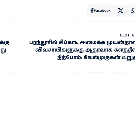
Facebook
NEXT A
க்கு
பரந்தூரில் சிப்காட் அமைக்க முயன்றால
து
விவசாயிகளுக்கு ஆதரவாக களத்தில
நிற்போம்: வேல்முருகன் உறுத