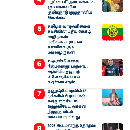
பரப்பை இருமடங்காக்க
ரூ.7 கோடியில்
‘தமிழ்நாடு குறுதானிய
இயக்கம்’
தமிழக வாழ்வுரிமைக்
கட்சியின் புதிய கொடி
அறிமுகம்:
புலிக்கொடியுடன்
களமிறங்கும்
வேல்முருகன்
11 ஆண்டு கனவு
நிஜமானது! பஞ்சாப்,
ஆர்சிபி, குஜராத்
பிளேஆஃப்! சாய்
சுதர்சன் சதம்!
தனுஷ்கோடியில் 17
ஏக்கரில் பிரம்மாண்ட
சுற்றுலா திட்டம்:
ஹெலிபேட், வாகன
நிறுத்துமிடம்
அமையவுள்ளது
2026 சட்டமன்றத் தேர்தல்: