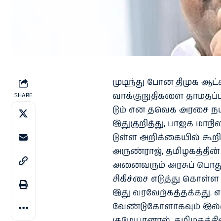
முடிந்து போன திமுக ஆட்சி ம
வாக்​குறு​தி​களை தாமதப
SHARE
டும் என தவெக அரசை நயி​ன
இதுகுறித்து, பாஜக மாநில
டுள்ள அறிக்​கை​யில் கூறி​
அருண்​ராஜ், தமிழகத்​தின் 
அனை​வரும் அரசுப் பொது 
சிகிச்சை எடுத்து கொள்ள வே
இது வரவேற்​கத்​தக்​கது. 
வேண்​டு​கோளாக​வும் இல்​
குமே​யா​னால், தமிழகத்​தின