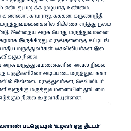
ும் என்​பது மறுக்க முடி​யாத உண்​மை.
 அண்​ணா, காம​ராஜ், கக்​கன், கருணாநி​தி,
ருத்​து​வ​மனை​களில் சிகிச்சை எடுத்து நலம்​
​டு. இன்​றைய அரசு பொது மருத்​து​வ​மனை​
மாக இருக்​கிறது. உருக்​குலைந்த கட்​டிடங்​
 போதிய மருத்​து​வர்​கள், செவிலியர்​கள் இல்​
ிக்​கும் நிலை.
 அரசு மருத்​து​வ​மனை​களின் அவல நிலை
ுற பகு​தி​களிலோ அடிப்​படை மருத்​துவ சுகா​
ல் இல்​லை. மருத்​து​வர்​கள், செவிலியர்​
ளி​களுக்கு மருத்​து​வ​மனை​யின் தூய்மை
டுக்​கும் நிலை உரு​வாகி​யுள்​ளன.
ளாண் பட்ஜெட்டில் ‘உழவர் ஏஐ திட்டம்’