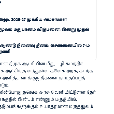
்
ட் 2026-27 முக்கிய அம்சங்கள்
ூலம் மதுபானம் விற்பனை: இன்று முதல்
் ஆண்டு நினைவு தினம்: சென்னையில் 7-ம்
பேரணி
 திமுக ஆட்​சி​யின் மீது, பழி சுமத்​திக்​
ாக ஆட்​சிக்கு வந்​துள்ள தவெக அரசு, கடந்த
ல் அளித்த வாக்​குறு​தி​களை தாமதப்​படுத்​
ும்.
தலின்​போது தவெக அரசு வெளி​யிட்​டுள்ள தேர்​
கத்​தில் இன்​பம் என்​னும் பகு​தி​யில்,
ம்​பங்​களுக்​கும் உயர்​தர​மான மருத்​து​வம்