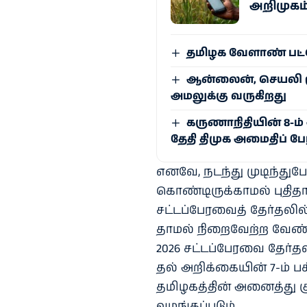
அறிமுகம
தமிழக வேளாண் பட்ஜெ
ஆன்லைன், செயலி ம
அமலுக்கு வருகிறது
கருணாநிதியின் 8-ம
தேதி திமுக அமைதிப் 
எனவே, நடந்து முடிந்​து​போன
கொண்​டிருக்​காமல் புதி​த
சட்​டப்​பேர​வைத் தேர்​தலி
தாமல் நிறைவேற்ற வேண்​ட
2026 சட்​டப்​பேரவை தேர்​
தல் அறிக்​கை​யின் 7-ம் பக்​
தமிழகத்​தின் அனைத்து குடு
வழங்​கப்​படும்.