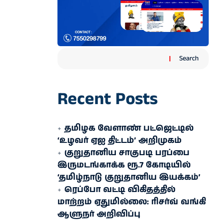
Search
Recent Posts
தமிழக வேளாண் பட்ஜெட்டில்
‘உழவர் ஏஐ திட்டம்’ அறிமுகம்
குறுதானிய சாகுபடி பரப்பை
இருமடங்காக்க ரூ.7 கோடியில்
‘தமிழ்நாடு குறுதானிய இயக்கம்’
ரெப்போ வட்டி விகிதத்தில்
மாற்றம் ஏதுமில்லை: ரிசர்வ் வங்கி
ஆளுநர் அறிவிப்பு