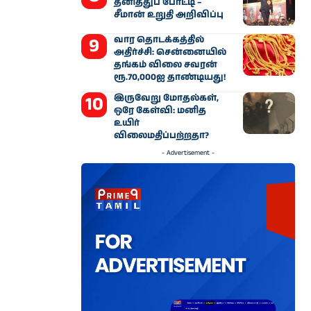
தனித்துப் போட்டி –
சீமான் உறுதி அறிவிப்பு
வார தொடக்கத்தில்
அதிர்ச்சி: சென்னையில்
தங்கம் விலை சவரன்
ரூ.70,000ஐ தாண்டியது!
இருவேறு மோதல்கள்,
ஒரே கேள்வி: மனித
உயிர்
விலைமதிப்பற்றதா?
- Advertisement -