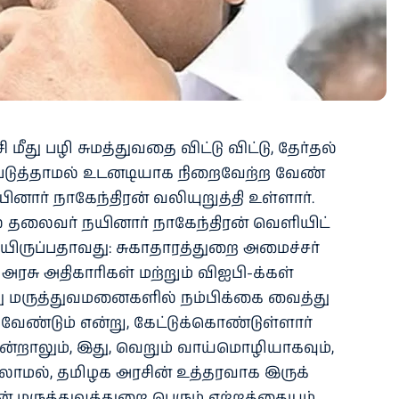
ீது பழி சுமத்​து​வதை விட்​டு​ விட்​டு, தேர்​தல்
்​படுத்​தாமல் உடனடியாக நிறைவேற்ற வேண்​
ார் நாகேந்​திரன் வலி​யுறுத்தி உள்​ளார்.
 தலை​வர் நயி​னார் நாகேந்​திரன் வெளி​யிட்​
யிருப்​ப​தாவது: சுகா​தா​ரத்​துறை அமைச்​சர்
அரசு அதி​காரி​கள் மற்​றும் விஐபி-க்​கள்
மருத்​து​வ​மனை​களில் நம்​பிக்கை வைத்து
ண்​டும் என்​று, கேட்​டுக்​கொண்​டுள்​ளார்
என்​றாலும், இது, வெறும் வாய்​மொழி​யாக​வும்,
லாமல், தமிழக அரசின் உத்​தர​வாக இருக்​
் மருத்​து​வத்​துறை பெரும் ஏற்​றத்​தை​யும்,