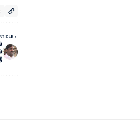
RTICLE
்
்
ி