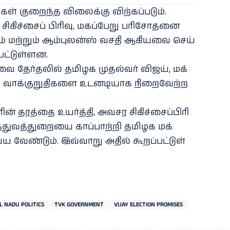
ுகள் குறைந்த விலைக்கு விற்​கப்​படும்.
 சிகிச்​சைப் பிரிவு, மகப்​பேறு பரிசோதனை
் மற்​றும் ஆம்​புலன்ஸ் வசதி ஆகியவை செய்​
பட்​டுள்​ளன.
ை தேர்​தலில் தமிழக முதல்​வர் விஜய், மக்​
வ வாக்​குறு​தி​களை உடனடி​யாக நிறைவேற்ற
் தரத்தை உயர்த்​தி, அவசர சிகிச்​சைப்​பிரி​
த்​து​வத்​துறையை காப்​பாற்றி தமிழக மக்​
வேண்​டும். இவ்​வாறு அதில் கூறப்​பட்​டுள்​
L NADU POLITICS
TVK GOVERNMENT
VIJAY ELECTION PROMISES