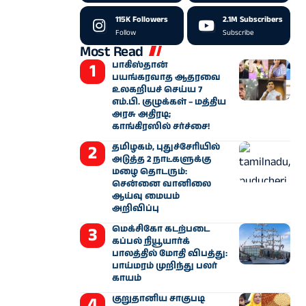
115K
Followers
2.1M
Subscribers
Follow
Subscribe
Most Read
பாகிஸ்தான்
பயங்கரவாத ஆதரவை
உலகறியச் செய்ய 7
எம்.பி. குழுக்கள் – மத்திய
அரசு அதிரடி;
காங்கிரஸில் சர்ச்சை!
தமிழகம், புதுச்சேரியில்
அடுத்த 2 நாட்களுக்கு
மழை தொடரும்:
சென்னை வானிலை
ஆய்வு மையம்
அறிவிப்பு
மெக்சிகோ கடற்படை
கப்பல் நியூயார்க்
பாலத்தில் மோதி விபத்து:
பாய்மரம் முறிந்து பலர்
காயம்
குறுதானிய சாகுபடி