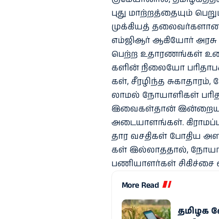
புது மாற்​றத்​தை​யும் பெற
முக்​கி​யத் தலை​வர்​களான
எம்​ஜிஆர் ஆகியோர் அரசு ம
பெற்ற உதா​ரணங்​கள் உண்
களின் நிலையோ பரி​தாபகர​
கள், சீரழிந்த சுகா​தா​ரம்,
லாமல் நோயாளி​கள் பரிதவ
இவை​கள்​தான் இன்​றைய
அடை​யாளங்​கள். கிராமப்​ப
தார வசதி​கள் போதிய அளவி
கள் இல்​லாத​தால், நோயா
பணி​யாளர்​கள் சிகிச்சை எ
More Read
தமிழக வே