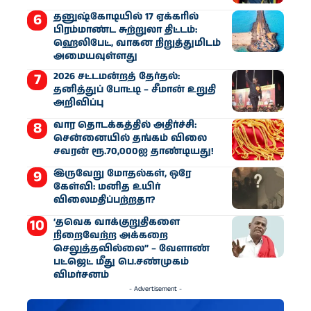
தனுஷ்கோடியில் 17 ஏக்கரில்
பிரம்மாண்ட சுற்றுலா திட்டம்:
ஹெலிபேட், வாகன நிறுத்துமிடம்
அமையவுள்ளது
2026 சட்டமன்றத் தேர்தல்:
தனித்துப் போட்டி – சீமான் உறுதி
அறிவிப்பு
வார தொடக்கத்தில் அதிர்ச்சி:
சென்னையில் தங்கம் விலை
சவரன் ரூ.70,000ஐ தாண்டியது!
இருவேறு மோதல்கள், ஒரே
கேள்வி: மனித உயிர்
விலைமதிப்பற்றதா?
‘தவெக வாக்குறுதிகளை
நிறைவேற்ற அக்கறை
செலுத்தவில்லை” – வேளாண்
பட்ஜெட் மீது பெ.சண்முகம்
விமர்சனம்
- Advertisement -