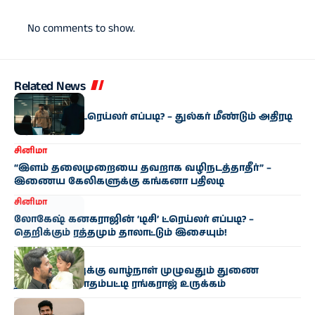
No comments to show.
Related News
சினிமா
‘ஐ அம் கேம்’ ட்ரெய்லர் எப்படி? – துல்கர் மீண்டும் அதிரடி
‘ஆட்டம்’!
சினிமா
“இளம் தலைமுறையை தவறாக வழிநடத்தாதீர்” –
இணைய கேலிகளுக்கு கங்கனா பதிலடி
சினிமா
லோகேஷ் கனகராஜின் ‘டிசி’ ட்ரெய்லர் எப்படி? –
தெறிக்கும் ரத்தமும் தாலாட்டும் இசையும்!
சினிமா
“மகன் ராகாவுக்கு வாழ்நாள் முழுவதும் துணை
நிற்பேன்!” – மாதம்பட்டி ரங்கராஜ் உருக்கம்
சினிமா