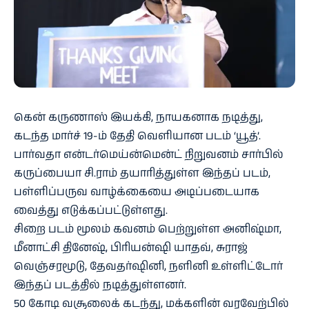
கென் கருணாஸ் இயக்கி, நாயகனாக நடித்து,
கடந்த மார்ச் 19-ம் தேதி வெளியான படம் ‘யூத்’.
பார்வதா என்டர்மெய்ன்மென்ட் நிறுவனம் சார்பில்
கருப்பையா சி.ராம் தயாரித்துள்ள இந்தப் படம்,
பள்ளிப்பருவ வாழ்க்கையை அடிப்படையாக
வைத்து எடுக்கப்பட்டுள்ளது.
சிறை படம் மூலம் கவனம் பெற்றுள்ள அனிஷ்மா,
மீனாட்சி தினேஷ், பிரியன்ஷி யாதவ், சுராஜ்
வெஞ்சரமூடு, தேவதர்ஷினி, நளினி உள்ளிட்டோர்
இந்தப் படத்தில் நடித்துள்ளனர்.
50 கோடி வசூலைக் கடந்து, மக்களின் வரவேற்பில்