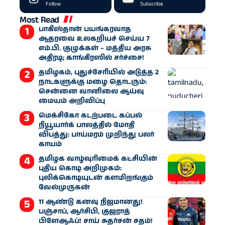
Follow
Subscribe
Most Read
பாகிஸ்தான் பயங்கரவாத
ஆதரவை உலகறியச் செய்ய 7
எம்.பி. குழுக்கள் – மத்திய அரசு
அதிரடி; காங்கிரஸில் சர்ச்சை!
தமிழகம், புதுச்சேரியில் அடுத்த 2
நாட்களுக்கு மழை தொடரும்:
சென்னை வானிலை ஆய்வு
மையம் அறிவிப்பு
மெக்சிகோ கடற்படை கப்பல்
நியூயார்க் பாலத்தில் மோதி
விபத்து: பாய்மரம் முறிந்து பலர்
காயம்
தமிழக வாழ்வுரிமைக் கட்சியின்
புதிய கொடி அறிமுகம்:
புலிக்கொடியுடன் களமிறங்கும்
வேல்முருகன்
11 ஆண்டு கனவு நிஜமானது!
பஞ்சாப், ஆர்சிபி, குஜராத்
பிளேஆஃப்! சாய் சுதர்சன் சதம்!