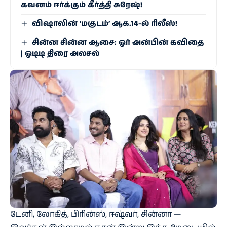
கவனம் ஈர்க்கும் கீர்த்தி சுரேஷ்!
விஷாலின் ‘மகுடம்’ ஆக.14-ல் ரிலீஸ்!
சின்ன சின்ன ஆசை: ஓர் அன்பின் கவிதை
| ஓடிடி திரை அலசல்
டேனி, லோகித், பிரின்ஸ், ஈஷ்வர், சின்னா —