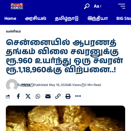
Aa
Home
அரசியல்
தமிழ்நாடு
இந்தியா
BIG Sto
வணிகம்
சென்னையில் ஆபரணத்
தங்கம் விலை சவரனுக்கு
ரூ.960 உயர்ந்து ஒரு சவரன்
ரூ.1,18,960க்கு விற்பனை..!
By
PRIYA
Published: May 19, 2026
46 Views
0 Min Read