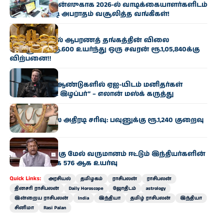
மினிமம் பேலன்ஸுகாக 2026-ல் வாடிக்கையாளர்களிடம்
ரூ.7,000 கோடி அபராதம் வசூலித்த வங்கிகள்!
வணிகம்
சென்னையில் ஆபரணத் தங்கத்தின் விலை
சவரனுக்கு ரூ.600 உயர்ந்து ஒரு சவரன் ரூ.1,05,840க்கு
விற்பனை!!
வணிகம்
“இன்னும் 10 ஆண்டுகளில் ஏஐ-யிடம் மனிதர்கள்
கட்டுப்பாட்டை இழப்பர்” – எலான் மஸ்க் கருத்து
வணிகம்
தங்கம் விலை அதிரடி சரிவு: பவுனுக்கு ரூ.1,240 குறைவு
வணிகம்
ரூ.100 கோடிக்கு மேல் வருமானம் ஈட்டும் இந்தியர்களின்
எண்ணிக்கை 576 ஆக உயர்வு
Quick Links:
அரசியல்
தமிழகம்
ராசிபலன்
ராசிபலன்
தினசரி ராசிபலன்
Daily Horoscope
ஜோதிடம்
astrology
இன்றைய ராசிபலன்
India
இந்தியா
தமிழ் ராசிபலன்
இந்தியா
சினிமா
Rasi Palan