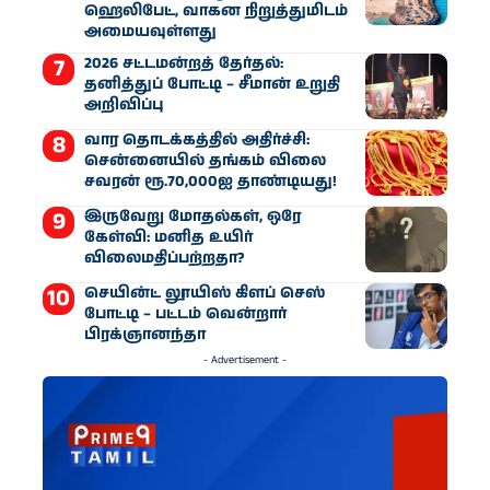
ஹெலிபேட், வாகன நிறுத்துமிடம்
அமையவுள்ளது
2026 சட்டமன்றத் தேர்தல்:
தனித்துப் போட்டி – சீமான் உறுதி
அறிவிப்பு
வார தொடக்கத்தில் அதிர்ச்சி:
சென்னையில் தங்கம் விலை
சவரன் ரூ.70,000ஐ தாண்டியது!
இருவேறு மோதல்கள், ஒரே
கேள்வி: மனித உயிர்
விலைமதிப்பற்றதா?
செயின்ட் லூயிஸ் கிளப் செஸ்
போட்டி – பட்டம் வென்றார்
பிரக்ஞானந்தா
- Advertisement -