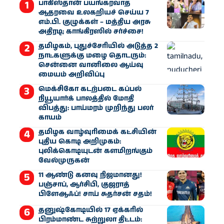
பாகிஸ்தான் பயங்கரவாத
ஆதரவை உலகறியச் செய்ய 7
எம்.பி. குழுக்கள் – மத்திய அரசு
அதிரடி; காங்கிரஸில் சர்ச்சை!
தமிழகம், புதுச்சேரியில் அடுத்த 2
நாட்களுக்கு மழை தொடரும்:
சென்னை வானிலை ஆய்வு
மையம் அறிவிப்பு
மெக்சிகோ கடற்படை கப்பல்
நியூயார்க் பாலத்தில் மோதி
விபத்து: பாய்மரம் முறிந்து பலர்
காயம்
தமிழக வாழ்வுரிமைக் கட்சியின்
புதிய கொடி அறிமுகம்:
புலிக்கொடியுடன் களமிறங்கும்
வேல்முருகன்
11 ஆண்டு கனவு நிஜமானது!
பஞ்சாப், ஆர்சிபி, குஜராத்
பிளேஆஃப்! சாய் சுதர்சன் சதம்!
தனுஷ்கோடியில் 17 ஏக்கரில்
பிரம்மாண்ட சுற்றுலா திட்டம்: