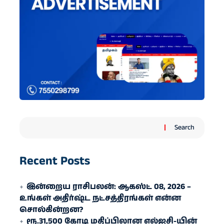
Search
Recent Posts
இன்றைய ராசிபலன்: ஆகஸ்ட் 08, 2026 –
உங்கள் அதிர்ஷ்ட நட்சத்திரங்கள் என்ன
சொல்கின்றன?
ரூ.31,500 கோடி மதிப்பிலான எல்ஐசி-​யின்