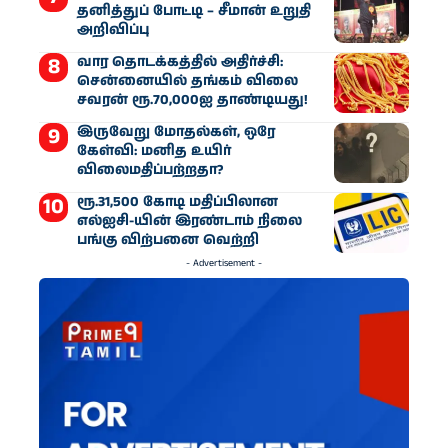
தனித்துப் போட்டி – சீமான் உறுதி
அறிவிப்பு
வார தொடக்கத்தில் அதிர்ச்சி:
சென்னையில் தங்கம் விலை
சவரன் ரூ.70,000ஐ தாண்டியது!
இருவேறு மோதல்கள், ஒரே
கேள்வி: மனித உயிர்
விலைமதிப்பற்றதா?
ரூ.31,500 கோடி மதிப்பிலான
எல்ஐசி-​யின் இரண்​டாம் நிலை
பங்கு விற்பனை வெற்றி
- Advertisement -