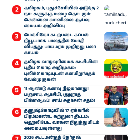
தமிழகம், புதுச்சேரியில் அடுத்த 2
நாட்களுக்கு மழை தொடரும்:
சென்னை வானிலை ஆய்வு
மையம் அறிவிப்பு
மெக்சிகோ கடற்படை கப்பல்
நியூயார்க் பாலத்தில் மோதி
விபத்து: பாய்மரம் முறிந்து பலர்
காயம்
தமிழக வாழ்வுரிமைக் கட்சியின்
புதிய கொடி அறிமுகம்:
புலிக்கொடியுடன் களமிறங்கும்
வேல்முருகன்
11 ஆண்டு கனவு நிஜமானது!
பஞ்சாப், ஆர்சிபி, குஜராத்
பிளேஆஃப்! சாய் சுதர்சன் சதம்!
தனுஷ்கோடியில் 17 ஏக்கரில்
பிரம்மாண்ட சுற்றுலா திட்டம்:
ஹெலிபேட், வாகன நிறுத்துமிடம்
அமையவுள்ளது
2026 சட்டமன்றத் தேர்தல்: