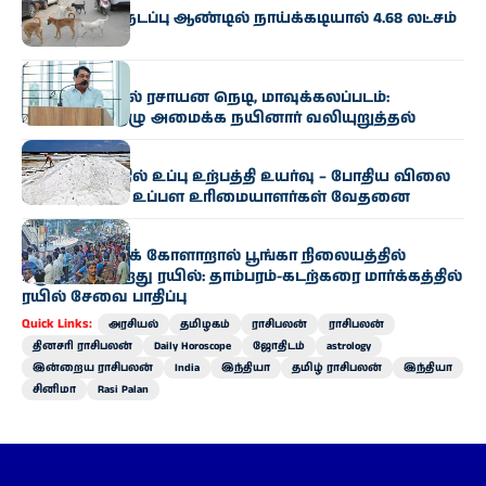
தமிழகத்தில் நடப்பு ஆண்டில் நாய்க்கடியால் 4.68 லட்சம்
பேர் பாதிப்பு
தமிழகம்
ஆவின் பாலில் ரசாயன நெடி, மாவுக்கலப்படம்:
உயர்மட்டக் குழு அமைக்க நயினார் வலியுறுத்தல்
தமிழகம்
ராமநாதபுரத்தில் உப்பு உற்பத்தி உயர்வு – போதிய விலை
இல்லாததால் உப்பள உரிமையாளர்கள் வேதனை
தமிழகம்
தொழில்நுட்பக் கோளாறால் பூங்கா நிலையத்தில்
பழுதாகி நின்றது ரயில்: தாம்பரம்-கடற்கரை மார்க்கத்தில்
ரயில் சேவை பாதிப்பு
Quick Links:
அரசியல்
தமிழகம்
ராசிபலன்
ராசிபலன்
தினசரி ராசிபலன்
Daily Horoscope
ஜோதிடம்
astrology
இன்றைய ராசிபலன்
India
இந்தியா
தமிழ் ராசிபலன்
இந்தியா
சினிமா
Rasi Palan