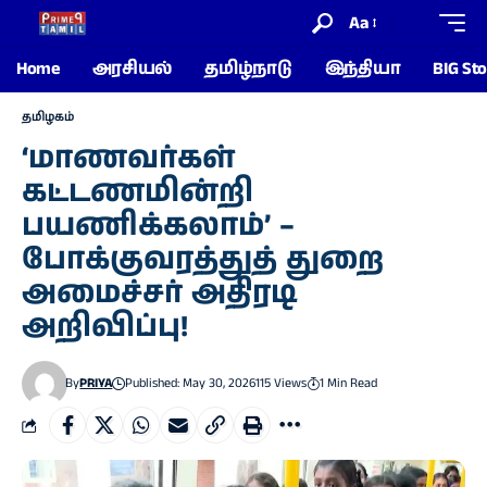
Aa
Home
அரசியல்
தமிழ்நாடு
இந்தியா
BIG Sto
தமிழகம்
‘மாணவர்கள்
கட்டணமின்றி
பயணிக்கலாம்’ –
போக்குவரத்துத் துறை
அமைச்சர் அதிரடி
அறிவிப்பு!
By
PRIYA
Published: May 30, 2026
115 Views
1 Min Read