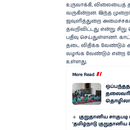
உருவாக்கி, விலையைத் த
வருகின்றன. இந்த முறைக
ஜவுளித்துறை அமைச்சகம
தவறிவிட்டது என்று சி
பதிவு செய்துள்ளனர். காட்
தடை விதிக்க வேண்டும் 
வழங்க வேண்டும் என்ற 
உள்ளது.
More Read
ஒப்பந்த
தலைவரின
தொழிலாள
குறுதானிய சாகுபடி 
‘தமிழ்நாடு குறுதானிய 