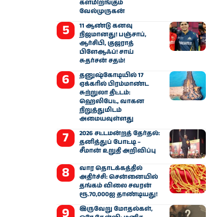
களமிறங்கும்
வேல்முருகன்
11 ஆண்டு கனவு
நிஜமானது! பஞ்சாப்,
ஆர்சிபி, குஜராத்
பிளேஆஃப்! சாய்
சுதர்சன் சதம்!
தனுஷ்கோடியில் 17
ஏக்கரில் பிரம்மாண்ட
சுற்றுலா திட்டம்:
ஹெலிபேட், வாகன
நிறுத்துமிடம்
அமையவுள்ளது
2026 சட்டமன்றத் தேர்தல்:
தனித்துப் போட்டி –
சீமான் உறுதி அறிவிப்பு
வார தொடக்கத்தில்
அதிர்ச்சி: சென்னையில்
தங்கம் விலை சவரன்
ரூ.70,000ஐ தாண்டியது!
இருவேறு மோதல்கள்,