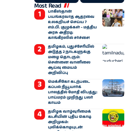
Most Read
பாகிஸ்தான்
பயங்கரவாத ஆதரவை
உலகறியச் செய்ய 7
எம்.பி. குழுக்கள் – மத்திய
அரசு அதிரடி;
காங்கிரஸில் சர்ச்சை!
தமிழகம், புதுச்சேரியில்
அடுத்த 2 நாட்களுக்கு
மழை தொடரும்:
சென்னை வானிலை
ஆய்வு மையம்
அறிவிப்பு
மெக்சிகோ கடற்படை
கப்பல் நியூயார்க்
பாலத்தில் மோதி விபத்து:
பாய்மரம் முறிந்து பலர்
காயம்
தமிழக வாழ்வுரிமைக்
கட்சியின் புதிய கொடி
அறிமுகம்:
புலிக்கொடியுடன்