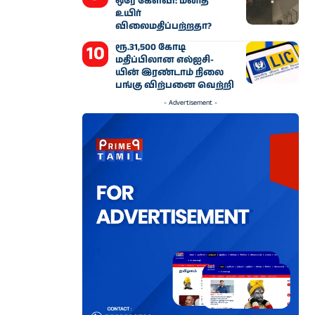
ஒரே கேள்வி: மனித
உயிர்
விலைமதிப்பற்றதா?
ரூ.31,500 கோடி
மதிப்பிலான எல்ஐசி-​
யின் இரண்​டாம் நிலை
பங்கு விற்பனை வெற்றி
- Advertisement -