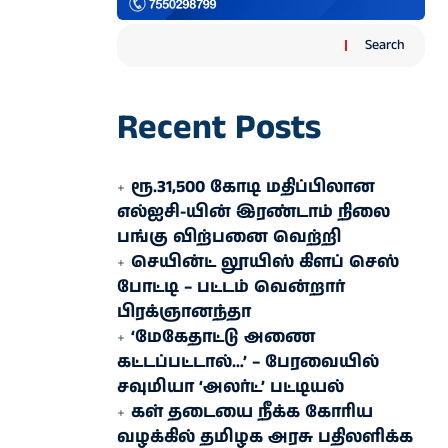
Search
Recent Posts
ரூ.31,500 கோடி மதிப்பிலான
எல்ஐசி-​யின் இரண்​டாம் நிலை
பங்கு விற்பனை வெற்றி
செயின்ட் லூயிஸ் கிளப் செஸ்
போட்டி – பட்டம் வென்றார்
பிரக்ஞானந்தா
‘மேகேதாட்டு அணை
கட்டப்பட்டால்…’ – பேரவையில்
சவுமியா ‘அலர்ட்’ பட்டியல்
கள் தடையை நீக்க கோரிய
வழக்கில் தமிழக அரசு பதிலளிக்க