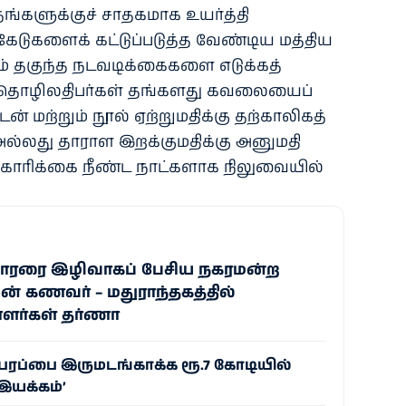
ங்களுக்குச் சாதகமாக உயர்த்தி
ேடுகளைக் கட்டுப்படுத்த வேண்டிய மத்திய
் தகுந்த நடவடிக்கைகளை எடுக்கத்
று தொழிலதிபர்கள் தங்களது கவலையைப்
டன் மற்றும் நூல் ஏற்றுமதிக்கு தற்காலிகத்
அல்லது தாராள இறக்குமதிக்கு அனுமதி
கோரிக்கை நீண்ட நாட்களாக நிலுவையில்
தாரரை இழிவாகப் பேசிய நகரமன்ற
் கணவர் – மதுராந்தகத்தில்
ர்கள் தர்ணா
பரப்பை இருமடங்காக்க ரூ.7 கோடியில்
இயக்கம்’