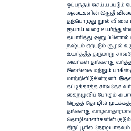
ஒப்பந்தம் செய்யப்படும்
ஆடைகளின் இறுதி விலை ந
தற்பொழுது நூல் விலை மி
ரூபாய் வரை உயர்ந்து
தயாரித்து அனுப்பினால்
நஷ்டம் ஏற்படும் சூழல் 
உயர்த்தித் தருமாறு சர்
அவர்கள் தங்களது வர்த்
இலங்கை மற்றும் பாகிஸ
மாற்றிவிடுகின்றனர். இதன
கட்டிக்காத்த சர்வதேச வ
கைநழுவிப் போகும் அபாய
இந்தத் தொழில் முடக்கத்தி
தங்களது வாழ்வாதாரமா
தொழிலாளர்களின் குடும
திருப்பூரில் நேரடியாகவும