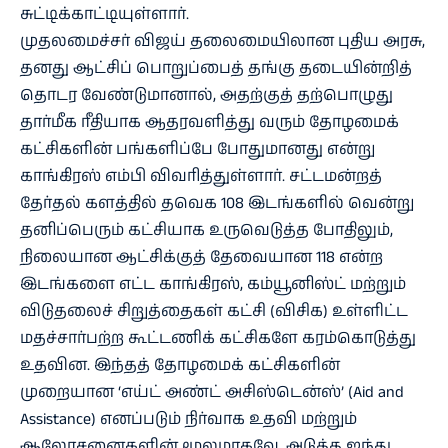
சுட்டிக்காட்டியுள்ளார்.
முதலமைச்சர் விஜய் தலைமையிலான புதிய அரசு,
தனது ஆட்சிப் பொறுப்பைத் தங்கு தடையின்றித்
தொடர வேண்டுமானால், அதற்குத் தற்பொழுது
தார்மீக ரீதியாக ஆதரவளித்து வரும் தோழமைக்
கட்சிகளின் பங்களிப்பே போதுமானது என்று
காங்கிரஸ் எம்பி விவரித்துள்ளார். சட்டமன்றத்
தேர்தல் களத்தில் தவெக 108 இடங்களில் வென்று
தனிப்பெரும் கட்சியாக உருவெடுத்த போதிலும்,
நிலையான ஆட்சிக்குத் தேவையான 118 என்ற
இடங்களை எட்ட காங்கிரஸ், கம்யூனிஸ்ட் மற்றும்
விடுதலைச் சிறுத்தைகள் கட்சி (விசிக) உள்ளிட்ட
மதச்சார்பற்ற கூட்டணிக் கட்சிகளே கரம்கொடுத்து
உதவின. இந்தத் தோழமைக் கட்சிகளின்
முறையான ‘எய்ட் அண்ட் அசிஸ்டென்ஸ்’ (Aid and
Assistance) எனப்படும் நிர்வாக உதவி மற்றும்
ஆலோசனைகளின் மூலமாகவே, அடுத்த ஐந்து