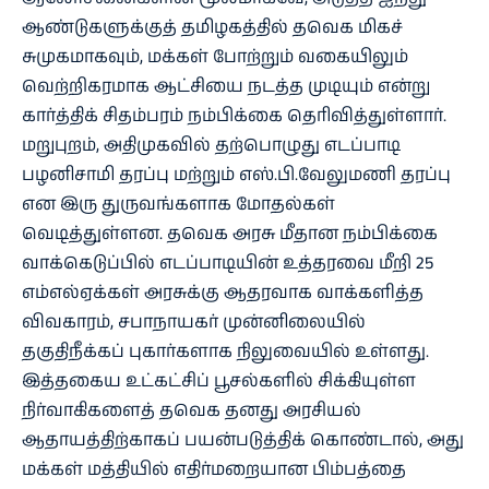
ஆண்டுகளுக்குத் தமிழகத்தில் தவெக மிகச்
சுமுகமாகவும், மக்கள் போற்றும் வகையிலும்
வெற்றிகரமாக ஆட்சியை நடத்த முடியும் என்று
கார்த்திக் சிதம்பரம் நம்பிக்கை தெரிவித்துள்ளார்.
மறுபுறம், அதிமுகவில் தற்பொழுது எடப்பாடி
பழனிசாமி தரப்பு மற்றும் எஸ்.பி.வேலுமணி தரப்பு
என இரு துருவங்களாக மோதல்கள்
வெடித்துள்ளன. தவெக அரசு மீதான நம்பிக்கை
வாக்கெடுப்பில் எடப்பாடியின் உத்தரவை மீறி 25
எம்எல்ஏக்கள் அரசுக்கு ஆதரவாக வாக்களித்த
விவகாரம், சபாநாயகர் முன்னிலையில்
தகுதிநீக்கப் புகார்களாக நிலுவையில் உள்ளது.
இத்தகைய உட்கட்சிப் பூசல்களில் சிக்கியுள்ள
நிர்வாகிகளைத் தவெக தனது அரசியல்
ஆதாயத்திற்காகப் பயன்படுத்திக் கொண்டால், அது
மக்கள் மத்தியில் எதிர்மறையான பிம்பத்தை