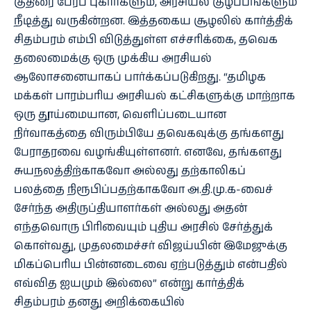
குதிரை பேரப் புகார்களும், அரசியல் குழப்பங்களும்
நீடித்து வருகின்றன. இத்தகைய சூழலில் கார்த்திக்
சிதம்பரம் எம்பி விடுத்துள்ள எச்சரிக்கை, தவெக
தலைமைக்கு ஒரு முக்கிய அரசியல்
ஆலோசனையாகப் பார்க்கப்படுகிறது. “தமிழக
மக்கள் பாரம்பரிய அரசியல் கட்சிகளுக்கு மாற்றாக
ஒரு தூய்மையான, வெளிப்படையான
நிர்வாகத்தை விரும்பியே தவெகவுக்கு தங்களது
பேராதரவை வழங்கியுள்ளனர். எனவே, தங்களது
சுயநலத்திற்காகவோ அல்லது தற்காலிகப்
பலத்தை நிரூபிப்பதற்காகவோ அ.தி.மு.க-வைச்
சேர்ந்த அதிருப்தியாளர்கள் அல்லது அதன்
எந்தவொரு பிரிவையும் புதிய அரசில் சேர்த்துக்
கொள்வது, முதலமைச்சர் விஜய்யின் இமேஜுக்கு
மிகப்பெரிய பின்னடைவை ஏற்படுத்தும் என்பதில்
எவ்வித ஐயமும் இல்லை” என்று கார்த்திக்
சிதம்பரம் தனது அறிக்கையில்