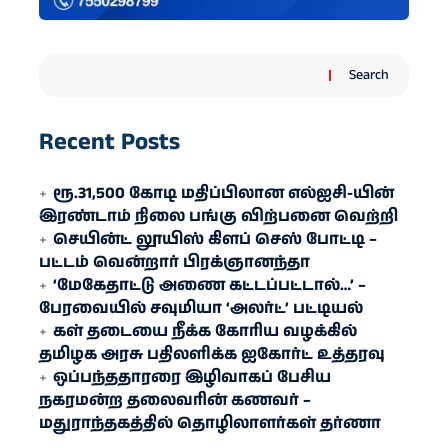
Search
Recent Posts
ரூ.31,500 கோடி மதிப்பிலான எல்ஐசி-​யின்
இரண்​டாம் நிலை பங்கு விற்பனை வெற்றி
செயின்ட் லூயிஸ் கிளப் செஸ் போட்டி –
பட்டம் வென்றார் பிரக்ஞானந்தா
‘மேகேதாட்டு அணை கட்டப்பட்டால்…’ –
பேரவையில் சவுமியா ‘அலர்ட்’ பட்டியல்
கள் தடையை நீக்க கோரிய வழக்கில்
தமிழக அரசு பதிலளிக்க ஐகோர்ட் உத்தரவு
ஒப்பந்ததாரரை இழிவாகப் பேசிய
நகரமன்ற தலைவரின் கணவர் –
மதுராந்தகத்தில் தொழிலாளர்கள் தர்ணா