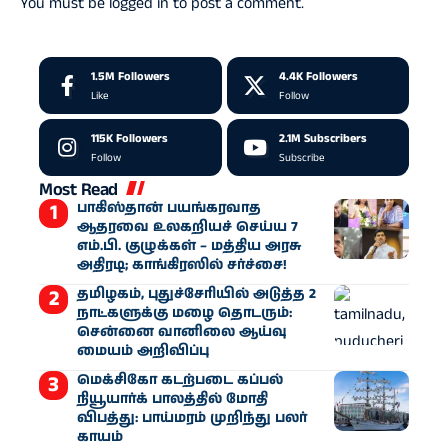
You must be
logged in
to post a comment.
1.5M
Followers
4.4K
Followers
Like
Follow
115K
Followers
2.1M
Subscribers
Follow
Subscribe
Most Read
பாகிஸ்தான் பயங்கரவாத
ஆதரவை உலகறியச் செய்ய 7
எம்.பி. குழுக்கள் – மத்திய அரசு
அதிரடி; காங்கிரஸில் சர்ச்சை!
தமிழகம், புதுச்சேரியில் அடுத்த 2
நாட்களுக்கு மழை தொடரும்:
சென்னை வானிலை ஆய்வு
மையம் அறிவிப்பு
மெக்சிகோ கடற்படை கப்பல்
நியூயார்க் பாலத்தில் மோதி
விபத்து: பாய்மரம் முறிந்து பலர்
காயம்