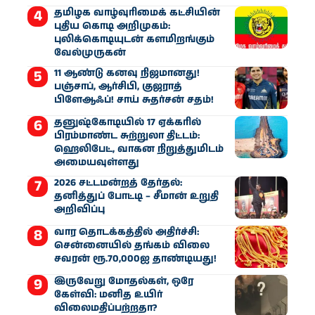
தமிழக வாழ்வுரிமைக் கட்சியின்
புதிய கொடி அறிமுகம்:
புலிக்கொடியுடன் களமிறங்கும்
வேல்முருகன்
11 ஆண்டு கனவு நிஜமானது!
பஞ்சாப், ஆர்சிபி, குஜராத்
பிளேஆஃப்! சாய் சுதர்சன் சதம்!
தனுஷ்கோடியில் 17 ஏக்கரில்
பிரம்மாண்ட சுற்றுலா திட்டம்:
ஹெலிபேட், வாகன நிறுத்துமிடம்
அமையவுள்ளது
2026 சட்டமன்றத் தேர்தல்:
தனித்துப் போட்டி – சீமான் உறுதி
அறிவிப்பு
வார தொடக்கத்தில் அதிர்ச்சி:
சென்னையில் தங்கம் விலை
சவரன் ரூ.70,000ஐ தாண்டியது!
இருவேறு மோதல்கள், ஒரே
கேள்வி: மனித உயிர்
விலைமதிப்பற்றதா?