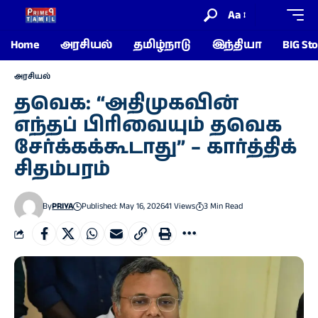
Aa
Home
அரசியல்
தமிழ்நாடு
இந்தியா
BIG Sto
அரசியல்
தவெக: “அதிமுகவின்
எந்தப் பிரிவையும் தவெக
சேர்க்கக்கூடாது” – கார்த்திக்
சிதம்பரம்
By
PRIYA
Published: May 16, 2026
41 Views
3 Min Read