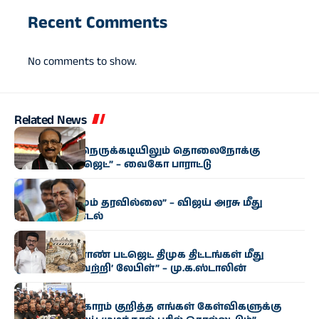
Recent Comments
No comments to show.
Related News
அரசியல்
“மிகுந்த நிதி நெருக்கடியிலும் தொலைநோக்கு
வேளாண் பட்ஜெட்” – வைகோ பாராட்டு
அரசியல்
“எந்த மாற்றமும் தரவில்லை” – விஜய் அரசு மீது
பிரேமலதா சாடல்
அரசியல்
“தமிழக வேளாண் பட்ஜெட் திமுக திட்டங்கள் மீது
ஒட்டப்பட்ட ‘வெற்றி’ லேபிள்” – மு.க.ஸ்டாலின்
அரசியல்
“காவிரி விவகாரம் குறித்த எங்கள் கேள்விகளுக்கு