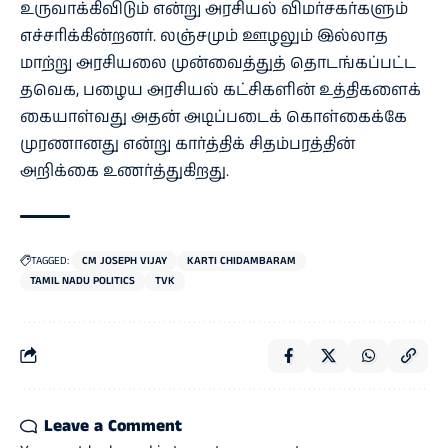
உருவாக்கிவிடும் என்று அரசியல் விமர்சகர்களும்
எச்சரிக்கின்றனர். லஞ்சமும் ஊழலும் இல்லாத
மாற்று அரசியலை முன்வைத்துத் தொடங்கப்பட்ட
தவெக, பழைய அரசியல் கட்சிகளின் உத்திகளைக்
கையாள்வது அதன் அடிப்படைக் கொள்கைக்கே
முரணானது என்று கார்த்திக் சிதம்பரத்தின்
அறிக்கை உணர்த்துகிறது.
TAGGED:
CM JOSEPH VIJAY
KARTI CHIDAMBARAM
TAMIL NADU POLITICS
TVK
Leave a Comment