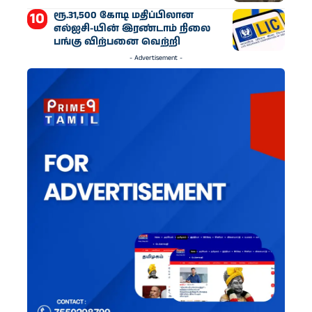
ரூ.31,500 கோடி மதிப்பிலான
எல்ஐசி-​யின் இரண்​டாம் நிலை
பங்கு விற்பனை வெற்றி
- Advertisement -