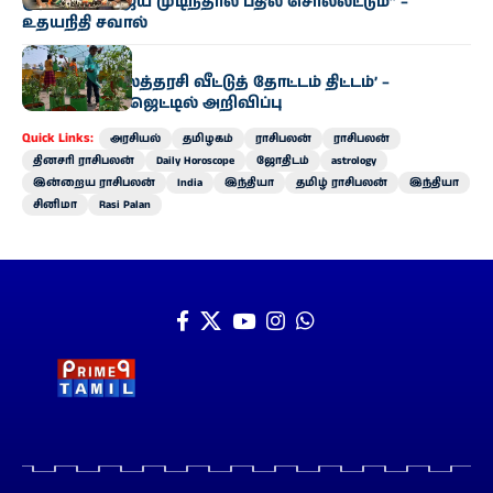
முதல்வர் விஜய் முடிந்தால் பதில் சொல்லட்டும்” –
உதயநிதி சவால்
அரசியல்
‘வெற்றி இல்லத்தரசி வீட்டுத் தோட்டம் திட்டம்’ –
வேளாண் பட்ஜெட்டில் அறிவிப்பு
Quick Links:
அரசியல்
தமிழகம்
ராசிபலன்
ராசிபலன்
தினசரி ராசிபலன்
Daily Horoscope
ஜோதிடம்
astrology
இன்றைய ராசிபலன்
India
இந்தியா
தமிழ் ராசிபலன்
இந்தியா
சினிமா
Rasi Palan