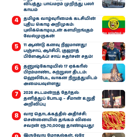
விபத்து: பாய்மரம் முறிந்து பலர்
காயம்
தமிழக வாழ்வுரிமைக் கட்சியின்
புதிய கொடி அறிமுகம்:
புலிக்கொடியுடன் களமிறங்கும்
வேல்முருகன்
11 ஆண்டு கனவு நிஜமானது!
பஞ்சாப், ஆர்சிபி, குஜராத்
பிளேஆஃப்! சாய் சுதர்சன் சதம்!
தனுஷ்கோடியில் 17 ஏக்கரில்
பிரம்மாண்ட சுற்றுலா திட்டம்:
ஹெலிபேட், வாகன நிறுத்துமிடம்
அமையவுள்ளது
2026 சட்டமன்றத் தேர்தல்:
தனித்துப் போட்டி – சீமான் உறுதி
அறிவிப்பு
வார தொடக்கத்தில் அதிர்ச்சி:
சென்னையில் தங்கம் விலை
சவரன் ரூ.70,000ஐ தாண்டியது!
இருவேறு மோதல்கள், ஒரே