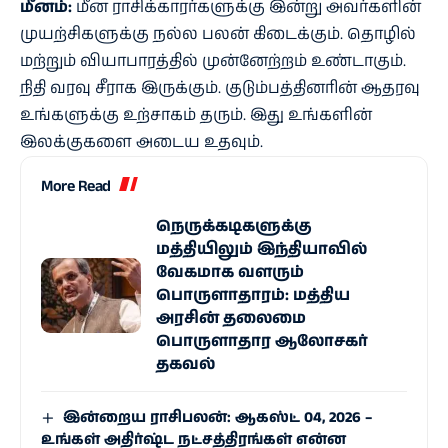
மீனம்:
மீன ராசிக்காரர்களுக்கு இன்று அவர்களின்
முயற்சிகளுக்கு நல்ல பலன் கிடைக்கும். தொழில்
மற்றும் வியாபாரத்தில் முன்னேற்றம் உண்டாகும்.
நிதி வரவு சீராக இருக்கும். குடும்பத்தினரின் ஆதரவு
உங்களுக்கு உற்சாகம் தரும். இது உங்களின்
இலக்குகளை அடைய உதவும்.
More Read
நெருக்கடிகளுக்கு
மத்தியிலும் இந்தியாவில்
வேகமாக வளரும்
பொருளாதாரம்: மத்திய
அரசின் தலைமை
பொருளாதார ஆலோசகர்
தகவல்
இன்றைய ராசிபலன்: ஆகஸ்ட் 04, 2026 –
உங்கள் அதிர்ஷ்ட நட்சத்திரங்கள் என்ன