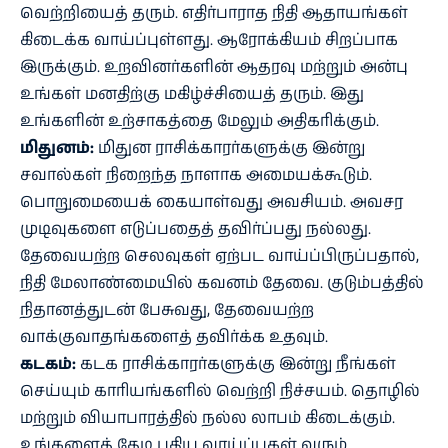
வெற்றியைத் தரும். எதிர்பாராத நிதி ஆதாயங்கள்
கிடைக்க வாய்ப்புள்ளது. ஆரோக்கியம் சிறப்பாக
இருக்கும். உறவினர்களின் ஆதரவு மற்றும் அன்பு
உங்கள் மனதிற்கு மகிழ்ச்சியைத் தரும். இது
உங்களின் உற்சாகத்தை மேலும் அதிகரிக்கும்.
மிதுனம்:
மிதுன ராசிக்காரர்களுக்கு இன்று
சவால்கள் நிறைந்த நாளாக அமையக்கூடும்.
பொறுமையைக் கையாள்வது அவசியம். அவசர
முடிவுகளை எடுப்பதைத் தவிர்ப்பது நல்லது.
தேவையற்ற செலவுகள் ஏற்பட வாய்ப்பிருப்பதால்,
நிதி மேலாண்மையில் கவனம் தேவை. குடும்பத்தில்
நிதானத்துடன் பேசுவது, தேவையற்ற
வாக்குவாதங்களைத் தவிர்க்க உதவும்.
கடகம்:
கடக ராசிக்காரர்களுக்கு இன்று நீங்கள்
செய்யும் காரியங்களில் வெற்றி நிச்சயம். தொழில்
மற்றும் வியாபாரத்தில் நல்ல லாபம் கிடைக்கும்.
உங்களைத் தேடி புதிய வாய்ப்புகள் வரும்.