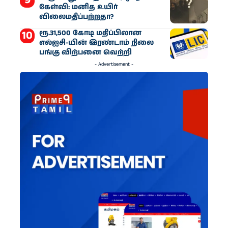
கேள்வி: மனித உயிர்
விலைமதிப்பற்றதா?
ரூ.31,500 கோடி மதிப்பிலான
எல்ஐசி-​யின் இரண்​டாம் நிலை
பங்கு விற்பனை வெற்றி
- Advertisement -