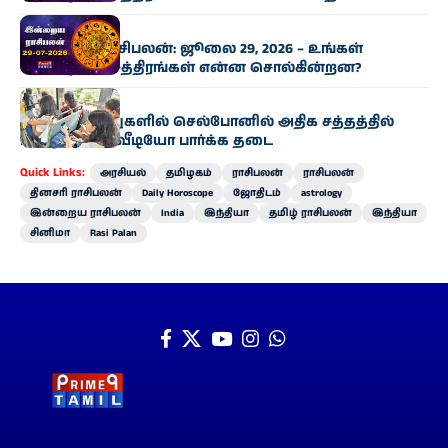
ராசிபலன்
இன்றைய ராசிபலன்: ஜூலை 29, 2026 – உங்கள்
அதிர்ஷ்ட நட்சத்திரங்கள் என்ன சொல்கின்றன?
தமிழகம்
அரசு பேருந்துகளில் செல்போனில் அதிக சத்தத்தில்
பாட்டு கேட்க, வீடியோ பார்க்க தடை
Quick Links:
அரசியல்
தமிழகம்
ராசிபலன்
ராசிபலன்
தினசரி ராசிபலன்
Daily Horoscope
ஜோதிடம்
astrology
இன்றைய ராசிபலன்
India
இந்தியா
தமிழ் ராசிபலன்
இந்தியா
சினிமா
Rasi Palan