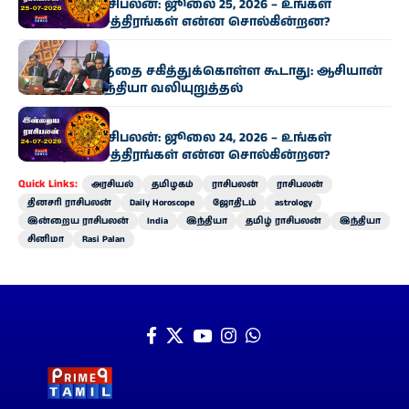
இன்றைய ராசிபலன்: ஜூலை 25, 2026 – உங்கள்
அதிர்ஷ்ட நட்சத்திரங்கள் என்ன சொல்கின்றன?
இந்தியா
பயங்கரவாதத்தை சகித்துக்கொள்ள கூடாது: ஆசியான்
கூட்டத்தில் இந்தியா வலியுறுத்தல்
ராசிபலன்
இன்றைய ராசிபலன்: ஜூலை 24, 2026 – உங்கள்
அதிர்ஷ்ட நட்சத்திரங்கள் என்ன சொல்கின்றன?
Quick Links:
அரசியல்
தமிழகம்
ராசிபலன்
ராசிபலன்
தினசரி ராசிபலன்
Daily Horoscope
ஜோதிடம்
astrology
இன்றைய ராசிபலன்
India
இந்தியா
தமிழ் ராசிபலன்
இந்தியா
சினிமா
Rasi Palan