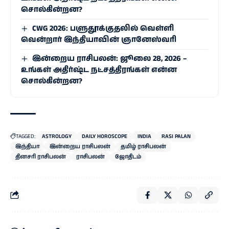
சொல்கின்றன?
CWG 2026: பளுதூக்குதலில் வெள்ளி
வென்றார் இந்தியாவின் ஞானேஸ்வரி
இன்றைய ராசிபலன்: ஜூலை 28, 2026 –
உங்கள் அதிர்ஷ்ட நட்சத்திரங்கள் என்ன
சொல்கின்றன?
TAGGED:
ASTROLOGY
DAILY HOROSCOPE
INDIA
RASI PALAN
இந்தியா
இன்றைய ராசிபலன்
தமிழ் ராசிபலன்
தினசரி ராசிபலன்
ராசிபலன்
ஜோதிடம்