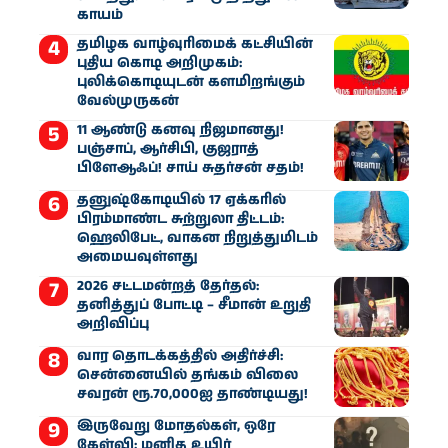
காயம்
தமிழக வாழ்வுரிமைக் கட்சியின்
புதிய கொடி அறிமுகம்:
புலிக்கொடியுடன் களமிறங்கும்
வேல்முருகன்
11 ஆண்டு கனவு நிஜமானது!
பஞ்சாப், ஆர்சிபி, குஜராத்
பிளேஆஃப்! சாய் சுதர்சன் சதம்!
தனுஷ்கோடியில் 17 ஏக்கரில்
பிரம்மாண்ட சுற்றுலா திட்டம்:
ஹெலிபேட், வாகன நிறுத்துமிடம்
அமையவுள்ளது
2026 சட்டமன்றத் தேர்தல்:
தனித்துப் போட்டி – சீமான் உறுதி
அறிவிப்பு
வார தொடக்கத்தில் அதிர்ச்சி:
சென்னையில் தங்கம் விலை
சவரன் ரூ.70,000ஐ தாண்டியது!
இருவேறு மோதல்கள், ஒரே
கேள்வி: மனித உயிர்