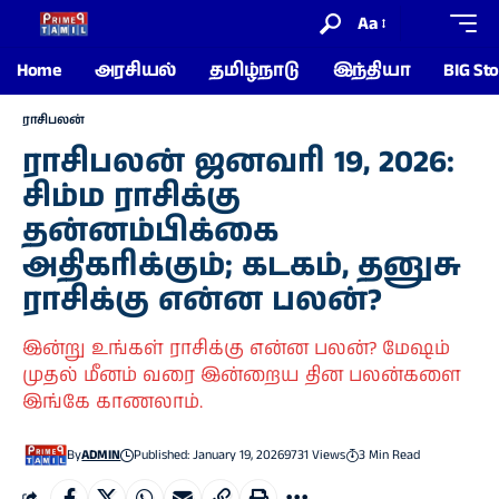
Aa
Home
அரசியல்
தமிழ்நாடு
இந்தியா
BIG Sto
ராசிபலன்
ராசிபலன் ஜனவரி 19, 2026:
சிம்ம ராசிக்கு
தன்னம்பிக்கை
அதிகரிக்கும்; கடகம், தனுசு
ராசிக்கு என்ன பலன்?
இன்று உங்கள் ராசிக்கு என்ன பலன்? மேஷம்
முதல் மீனம் வரை இன்றைய தின பலன்களை
இங்கே காணலாம்.
By
ADMIN
Published: January 19, 2026
9731 Views
3 Min Read