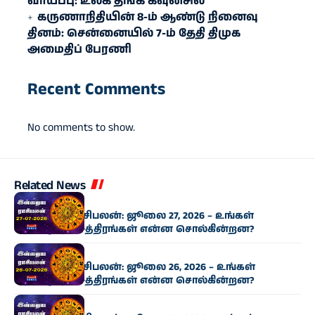
வாய்ப்பு: உலக தங்க கவுன்சில்
கருணாநிதியின் 8-ம் ஆண்டு நினைவு
தினம்: சென்னையில் 7-ம் தேதி திமுக
அமைதிப் பேரணி
Recent Comments
No comments to show.
Related News
ராசிபலன்
இன்றைய ராசிபலன்: ஜூலை 27, 2026 – உங்கள்
அதிர்ஷ்ட நட்சத்திரங்கள் என்ன சொல்கின்றன?
ராசிபலன்
இன்றைய ராசிபலன்: ஜூலை 26, 2026 – உங்கள்
அதிர்ஷ்ட நட்சத்திரங்கள் என்ன சொல்கின்றன?
ராசிபலன்