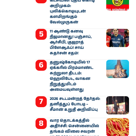
கட்சியின் புதிய கொடி
அறிமுகம்:
புலிக்கொடியுடன்
களமிறங்கும்
வேல்முருகன்
11 ஆண்டு கனவு
நிஜமானது! பஞ்சாப்,
ஆர்சிபி, குஜராத்
பிளேஆஃப்! சாய்
சுதர்சன் சதம்!
தனுஷ்கோடியில் 17
ஏக்கரில் பிரம்மாண்ட
சுற்றுலா திட்டம்:
ஹெலிபேட், வாகன
நிறுத்துமிடம்
அமையவுள்ளது
2026 சட்டமன்றத் தேர்தல்:
தனித்துப் போட்டி –
சீமான் உறுதி அறிவிப்பு
வார தொடக்கத்தில்
அதிர்ச்சி: சென்னையில்
தங்கம் விலை சவரன்