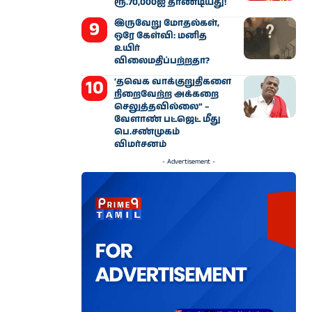
ரூ.70,000ஐ தாண்டியது!
இருவேறு மோதல்கள்,
ஒரே கேள்வி: மனித
உயிர்
விலைமதிப்பற்றதா?
‘தவெக வாக்குறுதிகளை
நிறைவேற்ற அக்கறை
செலுத்தவில்லை” –
வேளாண் பட்ஜெட் மீது
பெ.சண்முகம்
விமர்சனம்
- Advertisement -