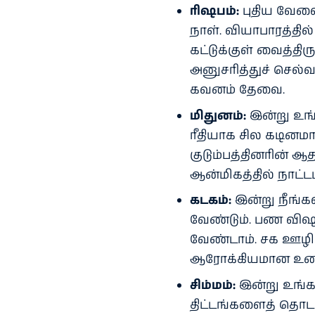
ரிஷபம்:
புதிய வேல
நாள். வியாபாரத்தில
கட்டுக்குள் வைத்தி
அனுசரித்துச் செல்
கவனம் தேவை.
மிதுனம்:
இன்று உங்
ரீதியாக சில கடினமா
குடும்பத்தினரின் ஆ
ஆன்மிகத்தில் நாட்டம்
கடகம்:
இன்று நீங்க
வேண்டும். பண விஷய
வேண்டாம். சக ஊழிய
ஆரோக்கியமான உணவு
சிம்மம்:
இன்று உங்கள
திட்டங்களைத் தொட