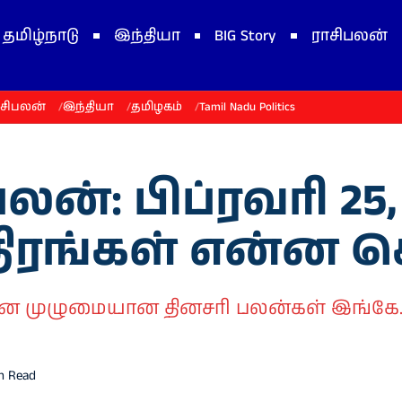
தமிழ்நாடு
இந்தியா
BIG Story
ராசிபலன்
ாசிபலன்
இந்தியா
தமிழகம்
Tamil Nadu Politics
்: பிப்ரவரி 25, 
்திரங்கள் என்ன
க்கான முழுமையான தினசரி பலன்கள் இங்கே
n Read