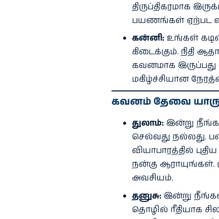
திருப்திகரமாக இருக்க
பயணங்கள் ஏற்பட வா
கன்னி:
உங்கள் கடின
கிடைக்கும். நிதி ஆ
கவனமாக இருப்பது 
மகிழ்ச்சியான நேரத்
கவனம் தேவை யாருக
துலாம்:
இன்று நீங்க
செல்வது நல்லது. பண
வியாபாரத்தில் புதி
நன்கு ஆராயுங்கள். 
அவசியம்.
தனுசு:
இன்று நீங்கள
தொழில் ரீதியாக சில