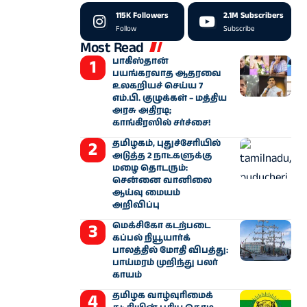
115K
Followers
2.1M
Subscribers
Follow
Subscribe
Most Read
பாகிஸ்தான்
பயங்கரவாத ஆதரவை
உலகறியச் செய்ய 7
எம்.பி. குழுக்கள் – மத்திய
அரசு அதிரடி;
காங்கிரஸில் சர்ச்சை!
தமிழகம், புதுச்சேரியில்
அடுத்த 2 நாட்களுக்கு
மழை தொடரும்:
சென்னை வானிலை
ஆய்வு மையம்
அறிவிப்பு
மெக்சிகோ கடற்படை
கப்பல் நியூயார்க்
பாலத்தில் மோதி விபத்து:
பாய்மரம் முறிந்து பலர்
காயம்
தமிழக வாழ்வுரிமைக்