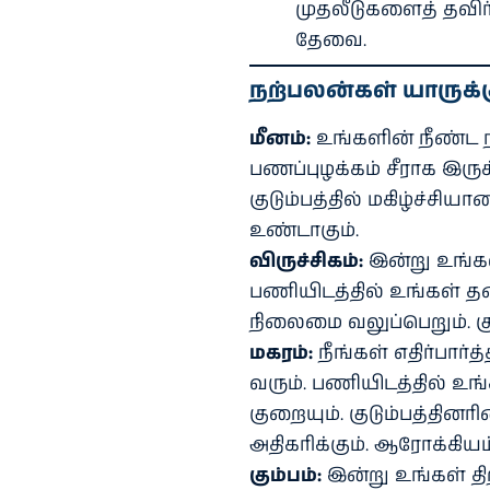
முதலீடுகளைத் தவிர
தேவை.
நற்பலன்கள் யாருக்க
மீனம்:
உங்களின் நீண்ட 
பணப்புழக்கம் சீராக இருக்
குடும்பத்தில் மகிழ்ச்ச
உண்டாகும்.
விருச்சிகம்:
இன்று உங்கள
பணியிடத்தில் உங்கள் தலை
நிலைமை வலுப்பெறும். குடு
மகரம்:
நீங்கள் எதிர்பார்
வரும். பணியிடத்தில் உங்
குறையும். குடும்பத்தி
அதிகரிக்கும். ஆரோக்கியம்
கும்பம்:
இன்று உங்கள் தி