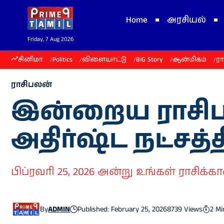
Home
அரசியல்
Friday, 7 Aug 2026
சினிமா
Politics
விளையாட்டு
BIG Story
ஆன்மிகம்
ர
ராசிபலன்
இன்றைய ராசிபலன
அதிர்ஷ்ட நட்சத
பிப்ரவரி 25, 2026 அன்று உங்கள் ராசி
By
ADMIN
Published: February 25, 2026
8739 Views
2 Mi