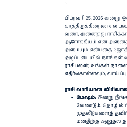
பிப்ரவரி 25, 2026 அன்ற
காத்திருக்கின்றன என்ப
வரை, அனைத்து ராசிக்காரர
ஆரோக்கியம் என அனைத்த
அமையும் என்பதை ஜோதிட
அடிப்படையில் நாங்கள் 
ராசிபலன், உங்கள் நாளைத
எதிர்கொள்ளவும், வாய்ப்ப
ராசி வாரியான விரிவா
மேஷம்:
இன்று நீங்
வேண்டும். தொழில் ர
முதலீடுகளைத் தவிர
மனதிற்கு ஆறுதல் தர