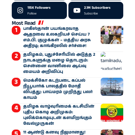
115K
Followers
2.1M
Subscribers
Follow
Subscribe
Most Read
பாகிஸ்தான் பயங்கரவாத
ஆதரவை உலகறியச் செய்ய 7
எம்.பி. குழுக்கள் – மத்திய அரசு
அதிரடி; காங்கிரஸில் சர்ச்சை!
தமிழகம், புதுச்சேரியில் அடுத்த 2
நாட்களுக்கு மழை தொடரும்:
சென்னை வானிலை ஆய்வு
மையம் அறிவிப்பு
மெக்சிகோ கடற்படை கப்பல்
நியூயார்க் பாலத்தில் மோதி
விபத்து: பாய்மரம் முறிந்து பலர்
காயம்
தமிழக வாழ்வுரிமைக் கட்சியின்
புதிய கொடி அறிமுகம்:
புலிக்கொடியுடன் களமிறங்கும்
வேல்முருகன்
11 ஆண்டு கனவு நிஜமானது!