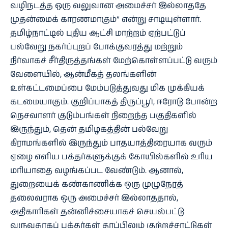
வழிநடத்த ஒரு வலுவான அமைச்சர் இல்லாததே
முதன்மைக் காரணமாகும்” என்று சாடியுள்ளார்.
தமிழ்நாட்டில் புதிய ஆட்சி மாற்றம் ஏற்பட்டுப்
பல்வேறு நகர்ப்புறப் போக்குவரத்து மற்றும்
நிர்வாகச் சீர்திருத்தங்கள் மேற்கொள்ளப்பட்டு வரும்
வேளையில், ஆன்மீகத் தலங்களின்
உள்கட்டமைப்பை மேம்படுத்துவது மிக முக்கியக்
கடமையாகும். குறிப்பாகத் திருப்பூர், ஈரோடு போன்ற
நெசவாளர் குடும்பங்கள் நிறைந்த பகுதிகளில்
இருந்தும், தென் தமிழகத்தின் பல்வேறு
கிராமங்களில் இருந்தும் பாதயாத்திரையாக வரும்
ஏழை எளிய பக்தர்களுக்குக் கோயில்களில் உரிய
மரியாதை வழங்கப்பட வேண்டும். ஆனால்,
துறையைக் கண்காணிக்க ஒரு முழுநேரத்
தலைவராக ஒரு அமைச்சர் இல்லாததால்,
அதிகாரிகள் தன்னிச்சையாகச் செயல்பட்டு
வருவதாகப் பக்தர்கள் தரப்பிலும் குற்றச்சாட்டுகள்