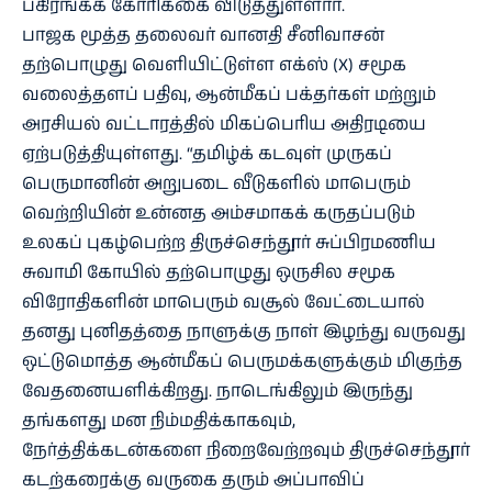
பகிரங்கக் கோரிக்கை விடுத்துள்ளார்.
பாஜக மூத்த தலைவர் வானதி சீனிவாசன்
தற்பொழுது வெளியிட்டுள்ள எக்ஸ் (X) சமூக
வலைத்தளப் பதிவு, ஆன்மீகப் பக்தர்கள் மற்றும்
அரசியல் வட்டாரத்தில் மிகப்பெரிய அதிரடியை
ஏற்படுத்தியுள்ளது. “தமிழ்க் கடவுள் முருகப்
பெருமானின் அறுபடை வீடுகளில் மாபெரும்
வெற்றியின் உன்னத அம்சமாகக் கருதப்படும்
உலகப் புகழ்பெற்ற திருச்செந்தூர் சுப்பிரமணிய
சுவாமி கோயில் தற்பொழுது ஒருசில சமூக
விரோதிகளின் மாபெரும் வசூல் வேட்டையால்
தனது புனிதத்தை நாளுக்கு நாள் இழந்து வருவது
ஒட்டுமொத்த ஆன்மீகப் பெருமக்களுக்கும் மிகுந்த
வேதனையளிக்கிறது. நாடெங்கிலும் இருந்து
தங்களது மன நிம்மதிக்காகவும்,
நேர்த்திக்கடன்களை நிறைவேற்றவும் திருச்செந்தூர்
கடற்கரைக்கு வருகை தரும் அப்பாவிப்