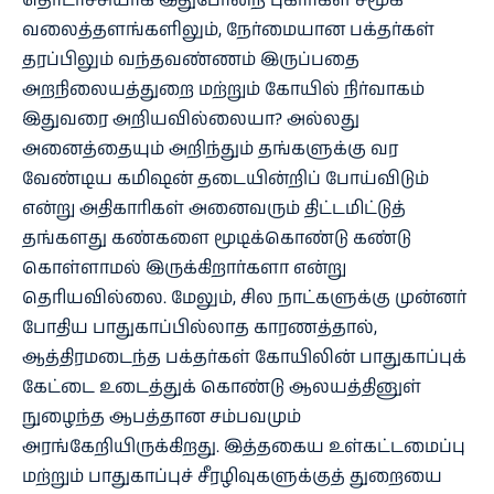
தொடர்ச்சியாக இதுபோன்ற புகார்கள் சமூக
வலைத்தளங்களிலும், நேர்மையான பக்தர்கள்
தரப்பிலும் வந்தவண்ணம் இருப்பதை
அறநிலையத்துறை மற்றும் கோயில் நிர்வாகம்
இதுவரை அறியவில்லையா? அல்லது
அனைத்தையும் அறிந்தும் தங்களுக்கு வர
வேண்டிய கமிஷன் தடையின்றிப் போய்விடும்
என்று அதிகாரிகள் அனைவரும் திட்டமிட்டுத்
தங்களது கண்களை மூடிக்கொண்டு கண்டு
கொள்ளாமல் இருக்கிறார்களா என்று
தெரியவில்லை. மேலும், சில நாட்களுக்கு முன்னர்
போதிய பாதுகாப்பில்லாத காரணத்தால்,
ஆத்திரமடைந்த பக்தர்கள் கோயிலின் பாதுகாப்புக்
கேட்டை உடைத்துக் கொண்டு ஆலயத்தினுள்
நுழைந்த ஆபத்தான சம்பவமும்
அரங்கேறியிருக்கிறது. இத்தகைய உள்கட்டமைப்பு
மற்றும் பாதுகாப்புச் சீரழிவுகளுக்குத் துறையை