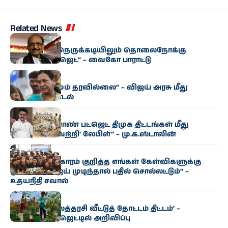
Related News
அரசியல்
“மிகுந்த நிதி நெருக்கடியிலும் தொலைநோக்கு
வேளாண் பட்ஜெட்” – வைகோ பாராட்டு
அரசியல்
“எந்த மாற்றமும் தரவில்லை” – விஜய் அரசு மீது
பிரேமலதா சாடல்
அரசியல்
“தமிழக வேளாண் பட்ஜெட் திமுக திட்டங்கள் மீது
ஒட்டப்பட்ட ‘வெற்றி’ லேபிள்” – மு.க.ஸ்டாலின்
அரசியல்
“காவிரி விவகாரம் குறித்த எங்கள் கேள்விகளுக்கு
முதல்வர் விஜய் முடிந்தால் பதில் சொல்லட்டும்” –
உதயநிதி சவால்
அரசியல்
‘வெற்றி இல்லத்தரசி வீட்டுத் தோட்டம் திட்டம்’ –
வேளாண் பட்ஜெட்டில் அறிவிப்பு