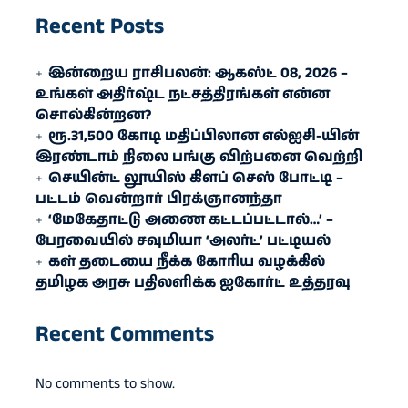
Recent Posts
இன்றைய ராசிபலன்: ஆகஸ்ட் 08, 2026 –
உங்கள் அதிர்ஷ்ட நட்சத்திரங்கள் என்ன
சொல்கின்றன?
ரூ.31,500 கோடி மதிப்பிலான எல்ஐசி-​யின்
இரண்​டாம் நிலை பங்கு விற்பனை வெற்றி
செயின்ட் லூயிஸ் கிளப் செஸ் போட்டி –
பட்டம் வென்றார் பிரக்ஞானந்தா
‘மேகேதாட்டு அணை கட்டப்பட்டால்…’ –
பேரவையில் சவுமியா ‘அலர்ட்’ பட்டியல்
கள் தடையை நீக்க கோரிய வழக்கில்
தமிழக அரசு பதிலளிக்க ஐகோர்ட் உத்தரவு
Recent Comments
No comments to show.