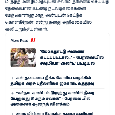
மிகுந்த மன நிம்மதியுடன் சுவாமி தரிசனம் செய்யத்
தேவையான உடனடி நடவடிக்கைகளை
மேற்கொள்ளுமாறு அன்புடன் கேட்டுக்
கொள்கிறேன்” என்று தனது அறிக்கையில்
வலியுறுத்தியுள்ளார்.
More Read
‘மேகேதாட்டு அணை
கட்டப்பட்டால்…’ – பேரவையில்
சவுமியா ‘அலர்ட்’ பட்டியல்
கள் தடையை நீக்க கோரிய வழக்கில்
தமிழக அரசு பதிலளிக்க ஐகோர்ட் உத்தரவு
“கர்நாடகாவிடம் இருந்து காவிரி நீரை
பெறுவது பெரும் சவால்” – பேரவையில்
அமைச்சர் ஆனந்த் விளக்கம்
அரசு மின்சார பேருந்துகளை தனியார்