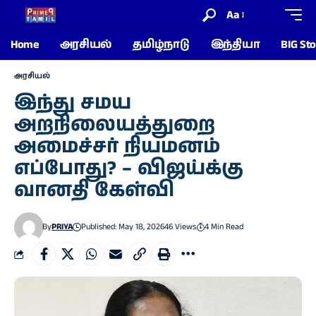
Aa
Home
அரசியல்
தமிழ்நாடு
இந்தியா
BIG Sto
அரசியல்
இந்து சமய
அறநிலையத்துறை
அமைச்சர் நியமனம்
எப்போது? – விஜய்க்கு
வானதி கேள்வி
By
PRIYA
Published: May 18, 2026
46 Views
4 Min Read