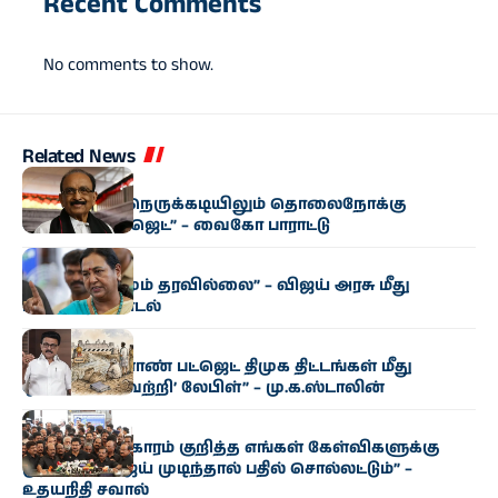
Recent Comments
No comments to show.
Related News
அரசியல்
“மிகுந்த நிதி நெருக்கடியிலும் தொலைநோக்கு
வேளாண் பட்ஜெட்” – வைகோ பாராட்டு
அரசியல்
“எந்த மாற்றமும் தரவில்லை” – விஜய் அரசு மீது
பிரேமலதா சாடல்
அரசியல்
“தமிழக வேளாண் பட்ஜெட் திமுக திட்டங்கள் மீது
ஒட்டப்பட்ட ‘வெற்றி’ லேபிள்” – மு.க.ஸ்டாலின்
அரசியல்
“காவிரி விவகாரம் குறித்த எங்கள் கேள்விகளுக்கு
முதல்வர் விஜய் முடிந்தால் பதில் சொல்லட்டும்” –
உதயநிதி சவால்