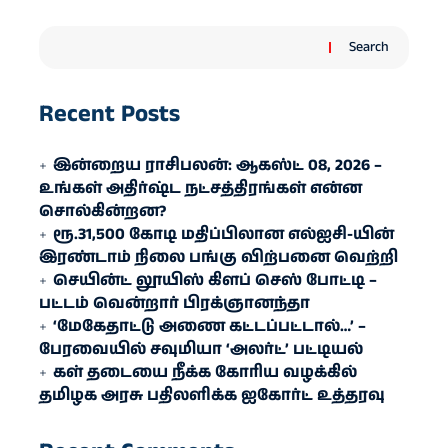
Search
Recent Posts
இன்றைய ராசிபலன்: ஆகஸ்ட் 08, 2026 –
உங்கள் அதிர்ஷ்ட நட்சத்திரங்கள் என்ன
சொல்கின்றன?
ரூ.31,500 கோடி மதிப்பிலான எல்ஐசி-​யின்
இரண்​டாம் நிலை பங்கு விற்பனை வெற்றி
செயின்ட் லூயிஸ் கிளப் செஸ் போட்டி –
பட்டம் வென்றார் பிரக்ஞானந்தா
‘மேகேதாட்டு அணை கட்டப்பட்டால்…’ –
பேரவையில் சவுமியா ‘அலர்ட்’ பட்டியல்
கள் தடையை நீக்க கோரிய வழக்கில்
தமிழக அரசு பதிலளிக்க ஐகோர்ட் உத்தரவு