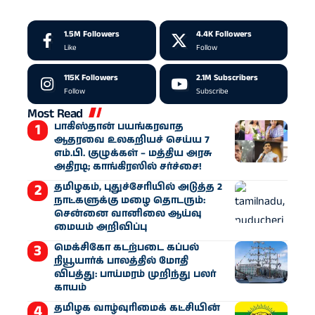
1.5M
Followers
4.4K
Followers
Like
Follow
115K
Followers
2.1M
Subscribers
Follow
Subscribe
Most Read
பாகிஸ்தான் பயங்கரவாத
ஆதரவை உலகறியச் செய்ய 7
எம்.பி. குழுக்கள் – மத்திய அரசு
அதிரடி; காங்கிரஸில் சர்ச்சை!
தமிழகம், புதுச்சேரியில் அடுத்த 2
நாட்களுக்கு மழை தொடரும்:
சென்னை வானிலை ஆய்வு
மையம் அறிவிப்பு
மெக்சிகோ கடற்படை கப்பல்
நியூயார்க் பாலத்தில் மோதி
விபத்து: பாய்மரம் முறிந்து பலர்
காயம்
தமிழக வாழ்வுரிமைக் கட்சியின்