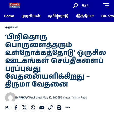
Aa
Home
அரசியல்
தமிழ்நாடு
இந்தியா
BIG Sto
அரசியல்
‘பிறிதொரு
பொருளைத்தரும்
உள்நோக்கத்தோடு’ ஒருசில
ஊடகங்கள் செய்திகளைப்
பரப்புவது
வேதனையளிக்கிறது –
திருமா வேதனை
By
PRIYA
Published: May 12, 2026
56 Views
1 Min Read