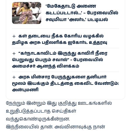
‘மேகேதாட்டு அணை
கட்டப்பட்டால்…’ – பேரவையில்
சவுமியா ‘அலர்ட்’ பட்டியல்
கள் தடையை நீக்க கோரிய வழக்கில்
தமிழக அரசு பதிலளிக்க ஐகோர்ட் உத்தரவு
“கர்நாடகாவிடம் இருந்து காவிரி நீரை
பெறுவது பெரும் சவால்” – பேரவையில்
அமைச்சர் ஆனந்த் விளக்கம்
அரசு மின்சார பேருந்துகளை தனியார்
மூலம் இயக்கும் திட்டத்தை கைவிட வேண்டும்:
அன்புமணி
நேற்றும் இன்றும் இது குறித்து ஊடகங்களில்
உறுதிபடுத்தப்படாத செய்திகள்
வந்துகொண்டிருக்கின்றன.
இந்நிலையில் தான். அவ்வினாவுக்கு நான்