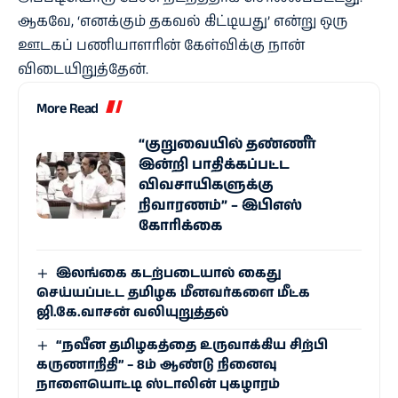
ஆகவே, ‘எனக்கும் தகவல் கிட்டியது’ என்று ஒரு
ஊடகப் பணியாளரின் கேள்விக்கு நான்
விடையிறுத்தேன்.
More Read
“குறுவையில் தண்ணீர்
இன்றி பாதிக்கப்பட்ட
விவசாயிகளுக்கு
நிவாரணம்” – இபிஎஸ்
கோரிக்கை
இலங்கை கடற்படையால் கைது
செய்யப்பட்ட தமிழக மீனவர்களை மீட்க
ஜி.கே.வாசன் வலியுறுத்தல்
“நவீன தமிழகத்தை உருவாக்கிய சிற்பி
கருணாநிதி” – 8ம் ஆண்டு நினைவு
நாளையொட்டி ஸ்டாலின் புகழாரம்