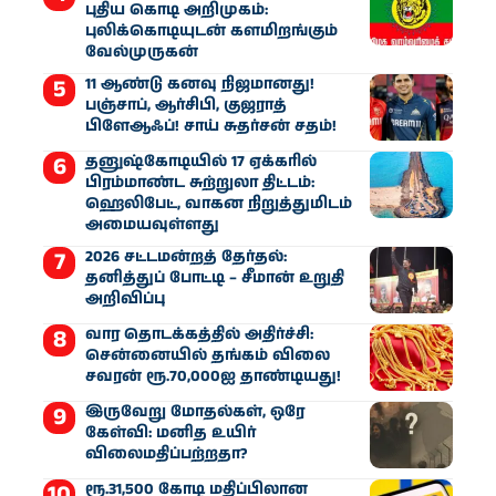
புதிய கொடி அறிமுகம்:
புலிக்கொடியுடன் களமிறங்கும்
வேல்முருகன்
11 ஆண்டு கனவு நிஜமானது!
பஞ்சாப், ஆர்சிபி, குஜராத்
பிளேஆஃப்! சாய் சுதர்சன் சதம்!
தனுஷ்கோடியில் 17 ஏக்கரில்
பிரம்மாண்ட சுற்றுலா திட்டம்:
ஹெலிபேட், வாகன நிறுத்துமிடம்
அமையவுள்ளது
2026 சட்டமன்றத் தேர்தல்:
தனித்துப் போட்டி – சீமான் உறுதி
அறிவிப்பு
வார தொடக்கத்தில் அதிர்ச்சி:
சென்னையில் தங்கம் விலை
சவரன் ரூ.70,000ஐ தாண்டியது!
இருவேறு மோதல்கள், ஒரே
கேள்வி: மனித உயிர்
விலைமதிப்பற்றதா?
ரூ.31,500 கோடி மதிப்பிலான