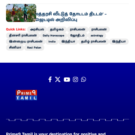
அரசியல்
‘வெற்றி இல்லத்தரசி வீட்டுத் தோட்டம் திட்டம்’ –
வேளாண் பட்ஜெட்டில் அறிவிப்பு
Quick Links:
அரசியல்
தமிழகம்
ராசிபலன்
ராசிபலன்
தினசரி ராசிபலன்
Daily Horoscope
ஜோதிடம்
astrology
இன்றைய ராசிபலன்
India
இந்தியா
தமிழ் ராசிபலன்
இந்தியா
சினிமா
Rasi Palan
Prime9 Tamil is your destination for positive and