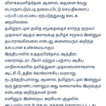
விளக்கமளித்தேன். ஆனால், அதனை வேறு
பொருள்படும்படி தலைப்பிட்டு செய்திகளைப்
பரப்பி பரபரப்பை ஏற்படுத்துவது ஊடக
அறமில்லை.
தமிழ்நாட்டில் தலித் சமூகத்தைச் சார்ந்த ஒருவர்
முதல்வர் ஆகும் அளவுக்கு தமிழ்ச் சமூகம் இன்னும்
தயாராகவில்லை என்பது அனைவரும் அறிந்த
கசப்பான உண்மையாகும்.
இந்தியாவில் உத்தரபிரதேசம், ஆந்திரா,
மகாராஷ்ட்ரா, பீகார் மற்றும் பஞ்சாப் ஆகிய
மாநிலங்களில் தலித்துகள் முதலமைச்சர்களாக
ஆட்சி பீடத்தில் கோலோச்சிய வரலாறு
நடந்தேறியுள்ளது. ஆனால், தமிழ்நாட்டில் இன்னும்
ஒரு நூறாண்டானாலும் அது கனவாகவே இருக்கும்
என்பதை அறிந்தவன் நான்.
எனினும், இன்றைய அரசியல் சூழலில்
அப்படியொரு பேச்சு நடந்ததாக சொல்லப்பட்டது.