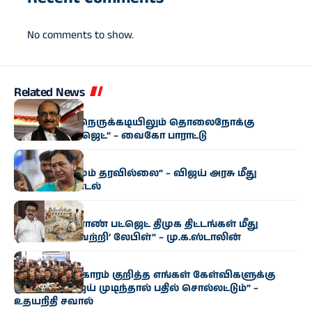
No comments to show.
Related News
அரசியல்
“மிகுந்த நிதி நெருக்கடியிலும் தொலைநோக்கு
வேளாண் பட்ஜெட்” – வைகோ பாராட்டு
அரசியல்
“எந்த மாற்றமும் தரவில்லை” – விஜய் அரசு மீது
பிரேமலதா சாடல்
அரசியல்
“தமிழக வேளாண் பட்ஜெட் திமுக திட்டங்கள் மீது
ஒட்டப்பட்ட ‘வெற்றி’ லேபிள்” – மு.க.ஸ்டாலின்
அரசியல்
“காவிரி விவகாரம் குறித்த எங்கள் கேள்விகளுக்கு
முதல்வர் விஜய் முடிந்தால் பதில் சொல்லட்டும்” –
உதயநிதி சவால்