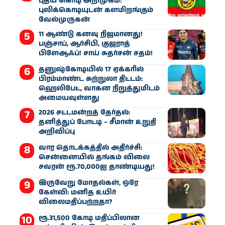
புதிய கொடி அறிமுகம்:
புலிக்கொடியுடன் களமிறங்கும்
வேல்முருகன்
11 ஆண்டு கனவு நிஜமானது!
பஞ்சாப், ஆர்சிபி, குஜராத்
பிளேஆஃப்! சாய் சுதர்சன் சதம்!
தனுஷ்கோடியில் 17 ஏக்கரில்
பிரம்மாண்ட சுற்றுலா திட்டம்:
ஹெலிபேட், வாகன நிறுத்துமிடம்
அமையவுள்ளது
2026 சட்டமன்றத் தேர்தல்:
தனித்துப் போட்டி – சீமான் உறுதி
அறிவிப்பு
வார தொடக்கத்தில் அதிர்ச்சி:
சென்னையில் தங்கம் விலை
சவரன் ரூ.70,000ஐ தாண்டியது!
இருவேறு மோதல்கள், ஒரே
கேள்வி: மனித உயிர்
விலைமதிப்பற்றதா?
ரூ.31,500 கோடி மதிப்பிலான