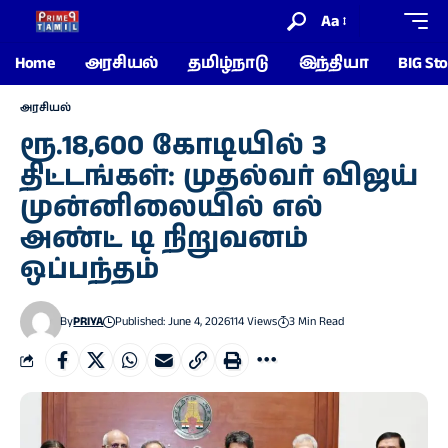
Aa
Home
அரசியல்
தமிழ்நாடு
இந்தியா
BIG Sto
அரசியல்
ரூ.18,600 கோடியில் 3
திட்டங்கள்: முதல்வர் விஜய்
முன்னிலையில் எல்
அண்ட் டி நிறுவனம்
ஒப்பந்தம்
By
PRIYA
Published: June 4, 2026
114 Views
3 Min Read