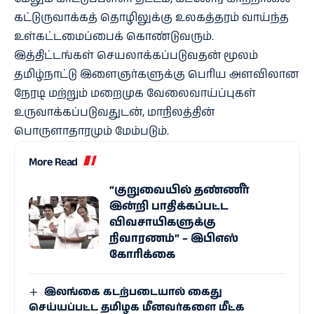
கட்டுருவாக்கத் தொழிலுக்கு உலகத்தரம் வாய்ந்த
உள்கட்டமைப்பைக் கொண்டுவரும்.
இத்திட்டங்கள் செயலாக்கப்படுவதன் மூலம்
தமிழ்நாட்டு இளைஞர்களுக்கு பெரிய அளவிலான
நேரடி மற்றும் மறைமுக வேலைவாய்ப்புகள்
உருவாக்கப்படுவதுடன், மாநிலத்தின்
பொருளாதாரமும் மேம்படும்.
More Read
“குறுவையில் தண்ணீர்
இன்றி பாதிக்கப்பட்ட
விவசாயிகளுக்கு
நிவாரணம்” – இபிஎஸ்
கோரிக்கை
இலங்கை கடற்படையால் கைது
செய்யப்பட்ட தமிழக மீனவர்களை மீட்க