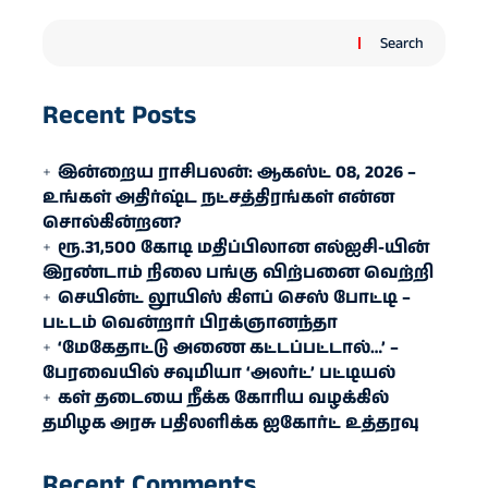
Search
Recent Posts
இன்றைய ராசிபலன்: ஆகஸ்ட் 08, 2026 –
உங்கள் அதிர்ஷ்ட நட்சத்திரங்கள் என்ன
சொல்கின்றன?
ரூ.31,500 கோடி மதிப்பிலான எல்ஐசி-​யின்
இரண்​டாம் நிலை பங்கு விற்பனை வெற்றி
செயின்ட் லூயிஸ் கிளப் செஸ் போட்டி –
பட்டம் வென்றார் பிரக்ஞானந்தா
‘மேகேதாட்டு அணை கட்டப்பட்டால்…’ –
பேரவையில் சவுமியா ‘அலர்ட்’ பட்டியல்
கள் தடையை நீக்க கோரிய வழக்கில்
தமிழக அரசு பதிலளிக்க ஐகோர்ட் உத்தரவு
Recent Comments