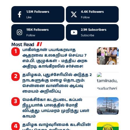
1.5M
Followers
4.4K
Followers
Like
Follow
115K
Followers
2.1M
Subscribers
Follow
Subscribe
Most Read
பாகிஸ்தான் பயங்கரவாத
ஆதரவை உலகறியச் செய்ய 7
எம்.பி. குழுக்கள் – மத்திய அரசு
அதிரடி; காங்கிரஸில் சர்ச்சை!
தமிழகம், புதுச்சேரியில் அடுத்த 2
நாட்களுக்கு மழை தொடரும்:
சென்னை வானிலை ஆய்வு
மையம் அறிவிப்பு
மெக்சிகோ கடற்படை கப்பல்
நியூயார்க் பாலத்தில் மோதி
விபத்து: பாய்மரம் முறிந்து பலர்
காயம்
தமிழக வாழ்வுரிமைக் கட்சியின்