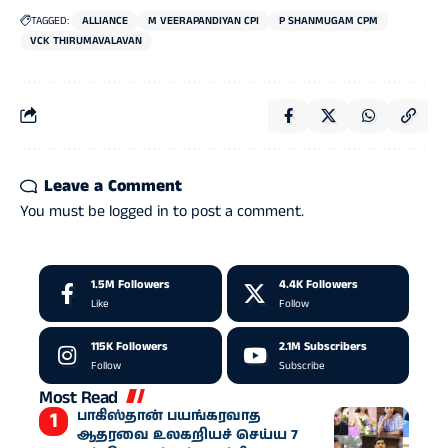
TAGGED:
ALLIANCE
M VEERAPANDIYAN CPI
P SHANMUGAM CPM
VCK THIRUMAVALAVAN
Leave a Comment
You must be
logged in
to post a comment.
1.5M
Followers
4.4K
Followers
Like
Follow
115K
Followers
2.1M
Subscribers
Follow
Subscribe
Most Read
பாகிஸ்தான் பயங்கரவாத
ஆதரவை உலகறியச் செய்ய 7