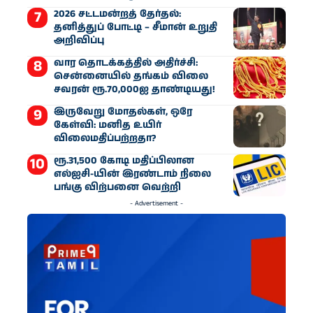
2026 சட்டமன்றத் தேர்தல்:
தனித்துப் போட்டி – சீமான் உறுதி
அறிவிப்பு
வார தொடக்கத்தில் அதிர்ச்சி:
சென்னையில் தங்கம் விலை
சவரன் ரூ.70,000ஐ தாண்டியது!
இருவேறு மோதல்கள், ஒரே
கேள்வி: மனித உயிர்
விலைமதிப்பற்றதா?
ரூ.31,500 கோடி மதிப்பிலான
எல்ஐசி-​யின் இரண்​டாம் நிலை
பங்கு விற்பனை வெற்றி
- Advertisement -