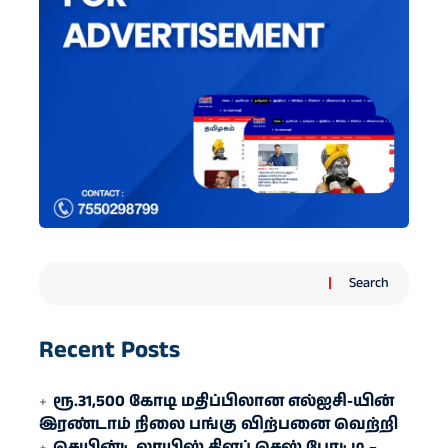
Search
Recent Posts
ரூ.31,500 கோடி மதிப்பிலான எல்ஐசி-​யின்
இரண்​டாம் நிலை பங்கு விற்பனை வெற்றி
செயின்ட் லூயிஸ் கிளப் செஸ் போட்டி –