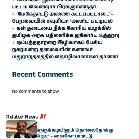
பட்டம் வென்றார் பிரக்ஞானந்தா
‘மேகேதாட்டு அணை கட்டப்பட்டால்…’ –
பேரவையில் சவுமியா ‘அலர்ட்’ பட்டியல்
கள் தடையை நீக்க கோரிய வழக்கில்
தமிழக அரசு பதிலளிக்க ஐகோர்ட் உத்தரவு
ஒப்பந்ததாரரை இழிவாகப் பேசிய
நகரமன்ற தலைவரின் கணவர் –
மதுராந்தகத்தில் தொழிலாளர்கள் தர்ணா
Recent Comments
No comments to show.
Related News
அரசியல்
“மிகுந்த நிதி நெருக்கடியிலும் தொலைநோக்கு
வேளாண் பட்ஜெட்” – வைகோ பாராட்டு