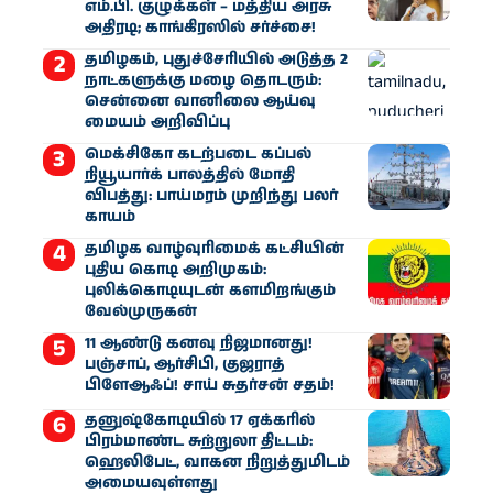
எம்.பி. குழுக்கள் – மத்திய அரசு
அதிரடி; காங்கிரஸில் சர்ச்சை!
தமிழகம், புதுச்சேரியில் அடுத்த 2
நாட்களுக்கு மழை தொடரும்:
சென்னை வானிலை ஆய்வு
மையம் அறிவிப்பு
மெக்சிகோ கடற்படை கப்பல்
நியூயார்க் பாலத்தில் மோதி
விபத்து: பாய்மரம் முறிந்து பலர்
காயம்
தமிழக வாழ்வுரிமைக் கட்சியின்
புதிய கொடி அறிமுகம்:
புலிக்கொடியுடன் களமிறங்கும்
வேல்முருகன்
11 ஆண்டு கனவு நிஜமானது!
பஞ்சாப், ஆர்சிபி, குஜராத்
பிளேஆஃப்! சாய் சுதர்சன் சதம்!
தனுஷ்கோடியில் 17 ஏக்கரில்
பிரம்மாண்ட சுற்றுலா திட்டம்:
ஹெலிபேட், வாகன நிறுத்துமிடம்
அமையவுள்ளது