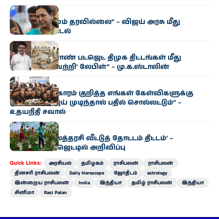
அரசியல்
“எந்த மாற்றமும் தரவில்லை” – விஜய் அரசு மீது
பிரேமலதா சாடல்
அரசியல்
“தமிழக வேளாண் பட்ஜெட் திமுக திட்டங்கள் மீது
ஒட்டப்பட்ட ‘வெற்றி’ லேபிள்” – மு.க.ஸ்டாலின்
அரசியல்
“காவிரி விவகாரம் குறித்த எங்கள் கேள்விகளுக்கு
முதல்வர் விஜய் முடிந்தால் பதில் சொல்லட்டும்” –
உதயநிதி சவால்
அரசியல்
‘வெற்றி இல்லத்தரசி வீட்டுத் தோட்டம் திட்டம்’ –
வேளாண் பட்ஜெட்டில் அறிவிப்பு
Quick Links:
அரசியல்
தமிழகம்
ராசிபலன்
ராசிபலன்
தினசரி ராசிபலன்
Daily Horoscope
ஜோதிடம்
astrology
இன்றைய ராசிபலன்
India
இந்தியா
தமிழ் ராசிபலன்
இந்தியா
சினிமா
Rasi Palan