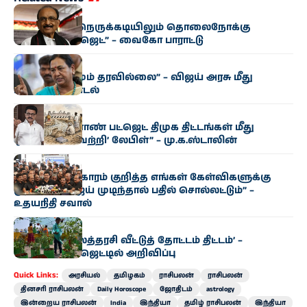
அரசியல்
“மிகுந்த நிதி நெருக்கடியிலும் தொலைநோக்கு
வேளாண் பட்ஜெட்” – வைகோ பாராட்டு
அரசியல்
“எந்த மாற்றமும் தரவில்லை” – விஜய் அரசு மீது
பிரேமலதா சாடல்
அரசியல்
“தமிழக வேளாண் பட்ஜெட் திமுக திட்டங்கள் மீது
ஒட்டப்பட்ட ‘வெற்றி’ லேபிள்” – மு.க.ஸ்டாலின்
அரசியல்
“காவிரி விவகாரம் குறித்த எங்கள் கேள்விகளுக்கு
முதல்வர் விஜய் முடிந்தால் பதில் சொல்லட்டும்” –
உதயநிதி சவால்
அரசியல்
‘வெற்றி இல்லத்தரசி வீட்டுத் தோட்டம் திட்டம்’ –
வேளாண் பட்ஜெட்டில் அறிவிப்பு
Quick Links:
அரசியல்
தமிழகம்
ராசிபலன்
ராசிபலன்
தினசரி ராசிபலன்
Daily Horoscope
ஜோதிடம்
astrology
இன்றைய ராசிபலன்
India
இந்தியா
தமிழ் ராசிபலன்
இந்தியா