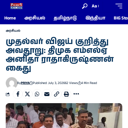
Aa
Home
அரசியல்
தமிழ்நாடு
இந்தியா
BIG Sto
அரசியல்
முதல்வர் விஜய் குறித்து
அவதூறு: திமுக எம்எல்ஏ
அனிதா ராதாகிருஷ்ணன்
கைது
By
PRIYA
Published: July 3, 2026
62 Views
4 Min Read