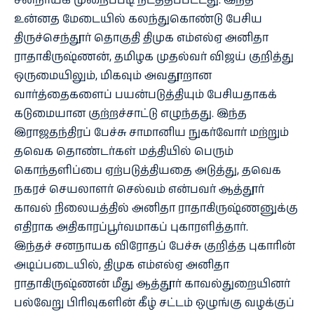
சனநாயக முறைப்படி நடத்தப்பட்டது. இந்த
உன்னத மேடையில் கலந்துகொண்டு பேசிய
திருச்செந்தூர் தொகுதி திமுக எம்எல்ஏ அனிதா
ராதாகிருஷ்ணன், தமிழக முதல்வர் விஜய் குறித்து
ஒருமையிலும், மிகவும் அவதூறான
வார்த்தைகளைப் பயன்படுத்தியும் பேசியதாகக்
கடுமையான குற்றச்சாட்டு எழுந்தது. இந்த
இராஜதந்திரப் பேச்சு சாமானிய நுகர்வோர் மற்றும்
தவெக தொண்டர்கள் மத்தியில் பெரும்
கொந்தளிப்பை ஏற்படுத்தியதை அடுத்து, தவெக
நகரச் செயலாளர் செல்வம் என்பவர் ஆத்தூர்
காவல் நிலையத்தில் அனிதா ராதாகிருஷ்ணனுக்கு
எதிராக அதிகாரப்பூர்வமாகப் புகாரளித்தார்.
இந்தச் சனநாயக விரோதப் பேச்சு குறித்த புகாரின்
அடிப்படையில், திமுக எம்எல்ஏ அனிதா
ராதாகிருஷ்ணன் மீது ஆத்தூர் காவல்துறையினர்
பல்வேறு பிரிவுகளின் கீழ் சட்டம் ஒழுங்கு வழக்குப்