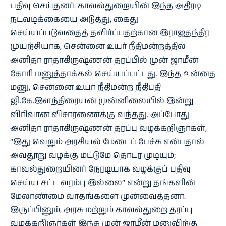
பதிவு செய்தனர். காவல்துறையின் இந்த அதிரடி
நடவடிக்கையை அடுத்து, கைது
செய்யப்படுவதைத் தவிர்ப்பதற்கான இராஜதந்திர
முயற்சியாக, சென்னை உயர் நீதிமன்றத்தில்
அனிதா ராதாகிருஷ்ணன் தரப்பில் முன் ஜாமீன்
கோரி மனுத்தாக்கல் செய்யப்பட்டது. இந்த உன்னத
மனு, சென்னை உயர் நீதிமன்ற நீதிபதி
ஜி.கே.இளந்திரையன் முன்னிலையில் இன்று
விரிவான விசாரணைக்கு வந்தது. அப்போது
அனிதா ராதாகிருஷ்ணன் தரப்பு வழக்கறிஞர்கள்,
“இது வெறும் அரசியல் மேடைப் பேச்சு என்பதால்
அவதூறு வழக்கு மட்டுமே தொடர முடியும்;
காவல்துறையினர் நேரடியாக வழக்குப் பதிவு
செய்ய சட்ட வரம்பு இல்லை” என்று தங்களின்
மேலாண்மை வாதங்களை முன்வைத்தனர்.
இருப்பினும், அரசு மற்றும் காவல்துறை தரப்பு
வழக்கறிஞர்கள் இந்த முன் ஜாமீன் மனுவிற்கு