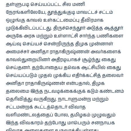
தள்ளுபடி செய்யப்பட்ட சில மணி
நேரங்களிலேயே, தூத்துக்குடி மாவட்டச் சட்டம்
ஒழுங்கு காவல் உள்கட்டமைப்பு தீவிரமாக
முடுக்கிவிடப்பட்டது. திருச்செந்தூர் அடுத்த ஆத்தூர்
அருகே அரசு மற்றும் உள்ளாட்சி சார்ந்த பணிகளை
ஆய்வு செய்யச் சென்றிருந்த திமுக முன்னாள்
அமைச்சர் அனிதா ராதாகிருஷ்ணன் அவர்களைக்
காவல்துறையினர் அதிரடியாகச் சூழ்ந்து கைது
செய்தனர். தற்போதைய தவெக ஆட்சியில் கைது
செய்யப்படும் முதல் முக்கிய எதிர்க்கட்சித் தலைவர்
அனிதா ராதாகிருஷ்ணன் என்பதால், திமுக
தலைமை இந்த நடவடிக்கைக்குக் கடும் கண்டனம்
தெரிவித்து வருகிறது. நாடாளுமன்ற மற்றும்
சட்டமன்றக் கூட்டத்தொடர் விவாத
வளிமண்டலத்தைப் போல, தமிழகம் முழுவதும்
இந்த விவகாரம் தற்போது மாபெரும் சனநாயக
விவாத அலைகளை உருவாக்கியுள்ளது.