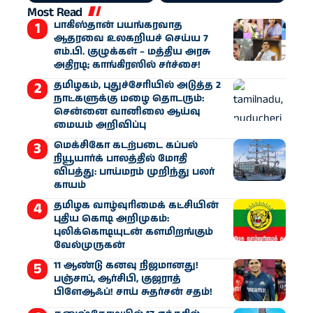
Most Read
பாகிஸ்தான் பயங்கரவாத
ஆதரவை உலகறியச் செய்ய 7
எம்.பி. குழுக்கள் – மத்திய அரசு
அதிரடி; காங்கிரஸில் சர்ச்சை!
தமிழகம், புதுச்சேரியில் அடுத்த 2
நாட்களுக்கு மழை தொடரும்:
சென்னை வானிலை ஆய்வு
மையம் அறிவிப்பு
மெக்சிகோ கடற்படை கப்பல்
நியூயார்க் பாலத்தில் மோதி
விபத்து: பாய்மரம் முறிந்து பலர்
காயம்
தமிழக வாழ்வுரிமைக் கட்சியின்
புதிய கொடி அறிமுகம்:
புலிக்கொடியுடன் களமிறங்கும்
வேல்முருகன்
11 ஆண்டு கனவு நிஜமானது!
பஞ்சாப், ஆர்சிபி, குஜராத்
பிளேஆஃப்! சாய் சுதர்சன் சதம்!