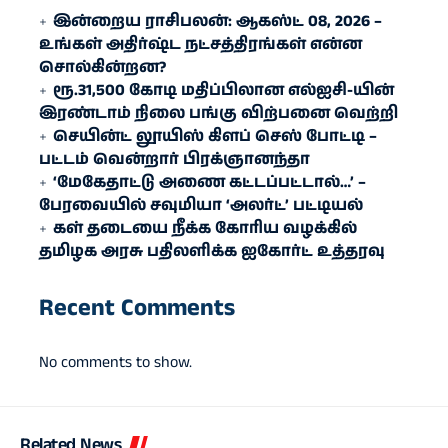
இன்றைய ராசிபலன்: ஆகஸ்ட் 08, 2026 –
உங்கள் அதிர்ஷ்ட நட்சத்திரங்கள் என்ன
சொல்கின்றன?
ரூ.31,500 கோடி மதிப்பிலான எல்ஐசி-​யின்
இரண்​டாம் நிலை பங்கு விற்பனை வெற்றி
செயின்ட் லூயிஸ் கிளப் செஸ் போட்டி –
பட்டம் வென்றார் பிரக்ஞானந்தா
‘மேகேதாட்டு அணை கட்டப்பட்டால்…’ –
பேரவையில் சவுமியா ‘அலர்ட்’ பட்டியல்
கள் தடையை நீக்க கோரிய வழக்கில்
தமிழக அரசு பதிலளிக்க ஐகோர்ட் உத்தரவு
Recent Comments
No comments to show.
Related News