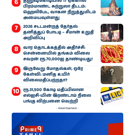
தனுஷ்கோடியில் 17 ஏக்கரில்
பிரம்மாண்ட சுற்றுலா திட்டம்:
ஹெலிபேட், வாகன நிறுத்துமிடம்
அமையவுள்ளது
2026 சட்டமன்றத் தேர்தல்:
தனித்துப் போட்டி – சீமான் உறுதி
அறிவிப்பு
வார தொடக்கத்தில் அதிர்ச்சி:
சென்னையில் தங்கம் விலை
சவரன் ரூ.70,000ஐ தாண்டியது!
இருவேறு மோதல்கள், ஒரே
கேள்வி: மனித உயிர்
விலைமதிப்பற்றதா?
ரூ.31,500 கோடி மதிப்பிலான
எல்ஐசி-​யின் இரண்​டாம் நிலை
பங்கு விற்பனை வெற்றி
- Advertisement -