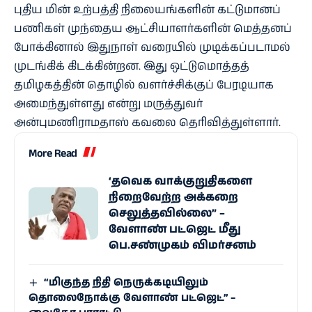
புதிய மின் உற்பத்தி நிலையங்களின் கட்டுமானப்
பணிகள் முந்தைய ஆட்சியாளர்களின் மெத்தனப்
போக்கினால் இதுநாள் வரையில் முடிக்கப்படாமல்
முடங்கிக் கிடக்கின்றன. இது ஒட்டுமொத்தத்
தமிழகத்தின் தொழில் வளர்ச்சிக்குப் பேரடியாக
அமைந்துள்ளது என்று மருத்துவர்
அன்புமணிராமதாஸ் கவலை தெரிவித்துள்ளார்.
More Read
‘தவெக வாக்குறுதிகளை
நிறைவேற்ற அக்கறை
செலுத்தவில்லை” –
வேளாண் பட்ஜெட் மீது
பெ.சண்முகம் விமர்சனம்
“மிகுந்த நிதி நெருக்கடியிலும்
தொலைநோக்கு வேளாண் பட்ஜெட்” –