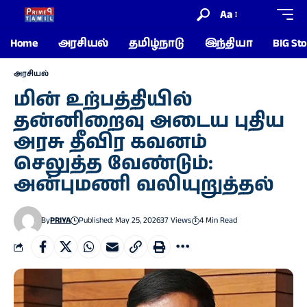
Aa
Home
அரசியல்
தமிழ்நாடு
இந்தியா
BIG Sto
அரசியல்
மின் உற்பத்தியில்
தன்னிறைவு அடைய புதிய
அரசு தீவிர கவனம்
செலுத்த வேண்டும்:
அன்புமணி வலியுறுத்தல்
By
PRIYA
Published: May 25, 2026
37 Views
4 Min Read