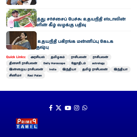
கண்டனம்
அரசியல்
முதல்வர் குறித்து சர்ச்சைப் பேச்சு: உதயநிதி ஸ்டாலின்
மீது 6 பிரிவுகளின் கீழ் வழக்கு பதிவு
அரசியல்
“த்ரிஷாவிடம் உதயநிதி பகிரங்க மன்னிப்பு கேட்க
வேண்டும்” – குஷ்பு
Quick Links:
அரசியல்
தமிழகம்
ராசிபலன்
ராசிபலன்
தினசரி ராசிபலன்
Daily Horoscope
ஜோதிடம்
astrology
இன்றைய ராசிபலன்
India
இந்தியா
தமிழ் ராசிபலன்
இந்தியா
சினிமா
Rasi Palan