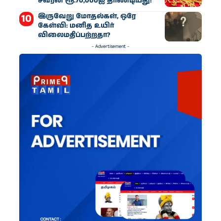
சவரன் ரூ.70,000ஐ தாண்டியது!
இருவேறு மோதல்கள், ஒரே
கேள்வி: மனித உயிர்
விலைமதிப்பற்றதா?
- Advertisement -