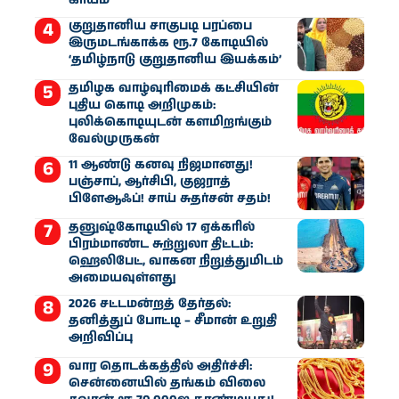
குறுதானிய சாகுபடி பரப்பை
இருமடங்காக்க ரூ.7 கோடியில்
‘தமிழ்நாடு குறுதானிய இயக்கம்’
தமிழக வாழ்வுரிமைக் கட்சியின்
புதிய கொடி அறிமுகம்:
புலிக்கொடியுடன் களமிறங்கும்
வேல்முருகன்
11 ஆண்டு கனவு நிஜமானது!
பஞ்சாப், ஆர்சிபி, குஜராத்
பிளேஆஃப்! சாய் சுதர்சன் சதம்!
தனுஷ்கோடியில் 17 ஏக்கரில்
பிரம்மாண்ட சுற்றுலா திட்டம்:
ஹெலிபேட், வாகன நிறுத்துமிடம்
அமையவுள்ளது
2026 சட்டமன்றத் தேர்தல்:
தனித்துப் போட்டி – சீமான் உறுதி
அறிவிப்பு
வார தொடக்கத்தில் அதிர்ச்சி:
சென்னையில் தங்கம் விலை