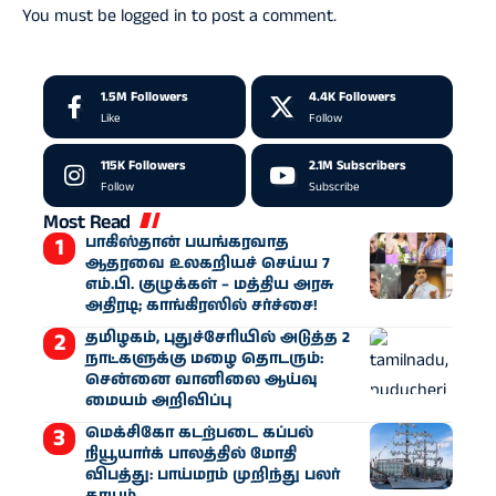
You must be
logged in
to post a comment.
1.5M
Followers
4.4K
Followers
Like
Follow
115K
Followers
2.1M
Subscribers
Follow
Subscribe
Most Read
பாகிஸ்தான் பயங்கரவாத
ஆதரவை உலகறியச் செய்ய 7
எம்.பி. குழுக்கள் – மத்திய அரசு
அதிரடி; காங்கிரஸில் சர்ச்சை!
தமிழகம், புதுச்சேரியில் அடுத்த 2
நாட்களுக்கு மழை தொடரும்:
சென்னை வானிலை ஆய்வு
மையம் அறிவிப்பு
மெக்சிகோ கடற்படை கப்பல்
நியூயார்க் பாலத்தில் மோதி
விபத்து: பாய்மரம் முறிந்து பலர்
காயம்