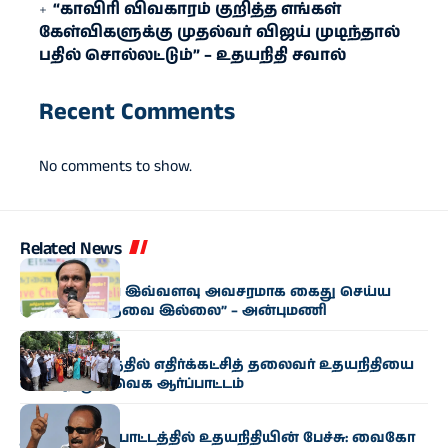
“காவிரி விவகாரம் குறித்த எங்கள்
கேள்விகளுக்கு முதல்வர் விஜய் முடிந்தால்
பதில் சொல்லட்டும்” – உதயநிதி சவால்
Recent Comments
No comments to show.
Related News
அரசியல்
“உதயநிதியை இவ்வளவு அவசரமாக கைது செய்ய
வேண்டிய தேவை இல்லை” – அன்புமணி
அரசியல்
கும்பகோணத்தில் எதிர்க்கட்சித் தலைவர் உதயநிதியை
கண்டித்து தவெக ஆர்ப்பாட்டம்
அரசியல்
தஞ்சை ஆர்ப்பாட்டத்தில் உதயநிதியின் பேச்சு: வைகோ