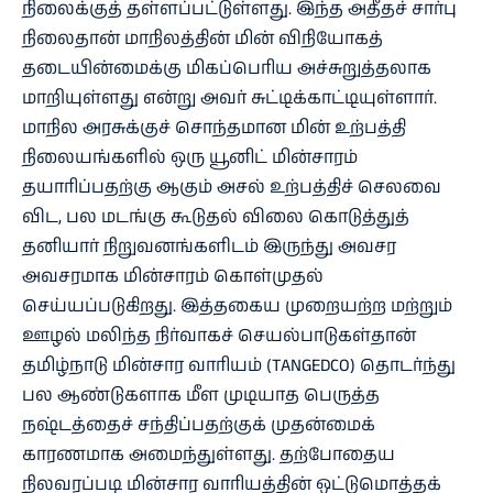
நிலைக்குத் தள்ளப்பட்டுள்ளது. இந்த அதீதச் சார்பு
நிலைதான் மாநிலத்தின் மின் விநியோகத்
தடையின்மைக்கு மிகப்பெரிய அச்சுறுத்தலாக
மாறியுள்ளது என்று அவர் சுட்டிக்காட்டியுள்ளார்.
மாநில அரசுக்குச் சொந்தமான மின் உற்பத்தி
நிலையங்களில் ஒரு யூனிட் மின்சாரம்
தயாரிப்பதற்கு ஆகும் அசல் உற்பத்திச் செலவை
விட, பல மடங்கு கூடுதல் விலை கொடுத்துத்
தனியார் நிறுவனங்களிடம் இருந்து அவசர
அவசரமாக மின்சாரம் கொள்முதல்
செய்யப்படுகிறது. இத்தகைய முறையற்ற மற்றும்
ஊழல் மலிந்த நிர்வாகச் செயல்பாடுகள்தான்
தமிழ்நாடு மின்சார வாரியம் (TANGEDCO) தொடர்ந்து
பல ஆண்டுகளாக மீள முடியாத பெருத்த
நஷ்டத்தைச் சந்திப்பதற்குக் முதன்மைக்
காரணமாக அமைந்துள்ளது. தற்போதைய
நிலவரப்படி மின்சார வாரியத்தின் ஒட்டுமொத்தக்