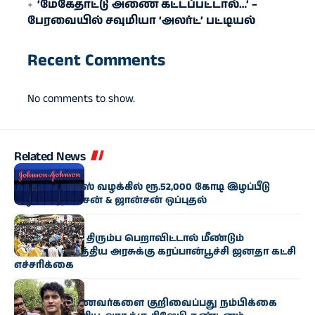
‘மேகேதாட்டு அணை கட்டப்பட்டால்…’ –
பேரவையில் சவுமியா ‘அலர்ட்’ பட்டியல்
Recent Comments
No comments to show.
Related News
இந்தியா
ஆஸ்பெஸ்டாஸ் வழக்கில் ரூ.52,000 கோடி இழப்பீடு
வழங்க ஜான்சன் & ஜான்சன் ஒப்புதல்
இந்தியா
வழக்குகளை திரும்ப பெறாவிட்டால் மீண்டும்
போராட்டம்: மத்திய அரசுக்கு கரப்பான்பூச்சி ஜனதா கட்சி
எச்சரிக்கை
இந்தியா
போராடும் மாணவர்களை குறிவைப்பது நம்பிக்கை