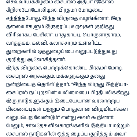
செவ்வாய்க்கிழமை சைப்ரஸ் அதிபர் நிகோஸ்
கிறிஸ்டோடோலிடிஸ், பிரதமர் மோடியை
சந்தித்தபோது, இந்த விருதை வழங்கினார். இரு
தலைவர்களும் இருதரப்பு உறவுகள் குறித்து
விரிவாகப் பேசினர். பாதுகாப்பு, பொருளாதாரம்,
வர்த்தகம், கல்வி, கலாச்சாரம் உள்ளிட்ட
துறைகளில் ஒத்துழைப்பை வலுப்படுத்துவது
குறித்து ஆலோசித்தனர்.
இந்த விருதை பெற்றுக்கொண்ட பிரதமர் மோடி,
சைப்ரஸ் அரசுக்கும், மக்களுக்கும் தனது
நன்றியைத் தெரிவித்தார். “இந்த விருது இந்தியா-
சைப்ரஸ் நட்புறவின் வலிமையை பிரதிபலிக்கிறது.
இரு நாடுகளுக்கும் இடையேயான வரலாற்றுப்
பிணைப்புகள் மற்றும் பொதுவான விழுமியங்கள்
வலுப்பெற வேண்டும்” என்று அவர் கூறினார்.
மேலும், சர்வதேச விவகாரங்களில் இந்தியா மற்றும்
சைப்ரஸ் நாடுகளின் ஒத்துழைப்பு குறித்தும் அவர்