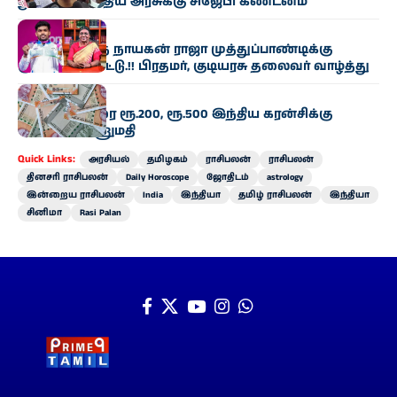
துரோகம்: மத்திய அரசுக்கு சிஜேபி கண்டனம்
இந்தியா
காமன்வெல்த் நாயகன் ராஜா முத்துப்பாண்டிக்கு
குவியும் பாராட்டு.!! பிரதமர், குடியரசு தலைவர் வாழ்த்து
இந்தியா
ரூ.25,000 வரை ரூ.200, ரூ.500 இந்திய கரன்சிக்கு
நேபாளம் அனுமதி
Quick Links:
அரசியல்
தமிழகம்
ராசிபலன்
ராசிபலன்
தினசரி ராசிபலன்
Daily Horoscope
ஜோதிடம்
astrology
இன்றைய ராசிபலன்
India
இந்தியா
தமிழ் ராசிபலன்
இந்தியா
சினிமா
Rasi Palan