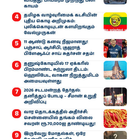
விபத்து: பாய்மரம் முறிந்து பலர்
காயம்
தமிழக வாழ்வுரிமைக் கட்சியின்
புதிய கொடி அறிமுகம்:
புலிக்கொடியுடன் களமிறங்கும்
வேல்முருகன்
11 ஆண்டு கனவு நிஜமானது!
பஞ்சாப், ஆர்சிபி, குஜராத்
பிளேஆஃப்! சாய் சுதர்சன் சதம்!
தனுஷ்கோடியில் 17 ஏக்கரில்
பிரம்மாண்ட சுற்றுலா திட்டம்:
ஹெலிபேட், வாகன நிறுத்துமிடம்
அமையவுள்ளது
2026 சட்டமன்றத் தேர்தல்:
தனித்துப் போட்டி – சீமான் உறுதி
அறிவிப்பு
வார தொடக்கத்தில் அதிர்ச்சி:
சென்னையில் தங்கம் விலை
சவரன் ரூ.70,000ஐ தாண்டியது!
இருவேறு மோதல்கள், ஒரே