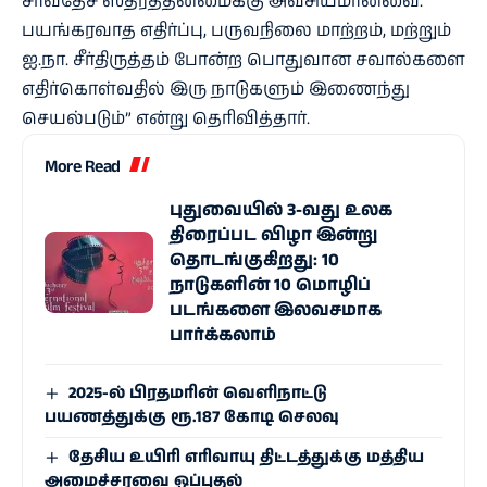
சர்வதேச ஸ்திரத்தன்மைக்கு அவசியமானவை.
பயங்கரவாத எதிர்ப்பு, பருவநிலை மாற்றம், மற்றும்
ஐ.நா. சீர்திருத்தம் போன்ற பொதுவான சவால்களை
எதிர்கொள்வதில் இரு நாடுகளும் இணைந்து
செயல்படும்” என்று தெரிவித்தார்.
More Read
புதுவையில் 3-வது உலக
திரைப்பட விழா இன்று
தொடங்குகிறது: 10
நாடுகளின் 10 மொழிப்
படங்களை இலவசமாக
பார்க்கலாம்
2025-ல் பிரதமரின் வெளிநாட்டு
பயணத்துக்கு ரூ.187 கோடி செலவு
தேசிய உயிரி எரி​வாயு திட்டத்துக்கு மத்திய
அமைச்சரவை ஒப்புதல்