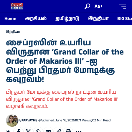
Aa
Home
அரசியல்
தமிழ்நாடு
இந்தியா
BIG Sto
இந்தியா
சைப்ரஸின் உயரிய
விருதான ‘Grand Collar of the
Order of Makarios III’ -ஐ
பெற்று பிரதமர் மோடிக்கு
கவுரவம்!
பிரதமர் மோடிக்கு சைப்ரஸ் நாட்டின் உயரிய
விருதான 'Grand Collar of the Order of Makarios III'
வழங்கி கவுரவம்.
By
PARVATHI
Published: June 16, 2025
1071 Views
2 Min Read