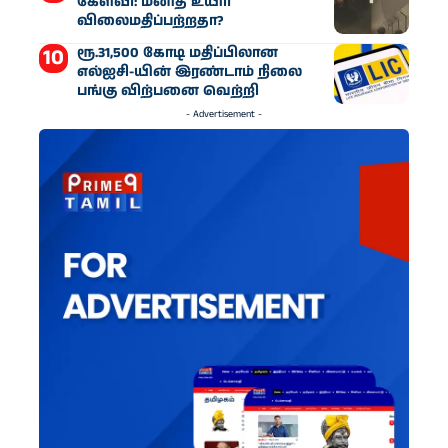
கேள்வி: மனித உயிர்
விலைமதிப்பற்றதா?
ரூ.31,500 கோடி மதிப்பிலான
எல்ஐசி-​யின் இரண்​டாம் நிலை
பங்கு விற்பனை வெற்றி
- Advertisement -