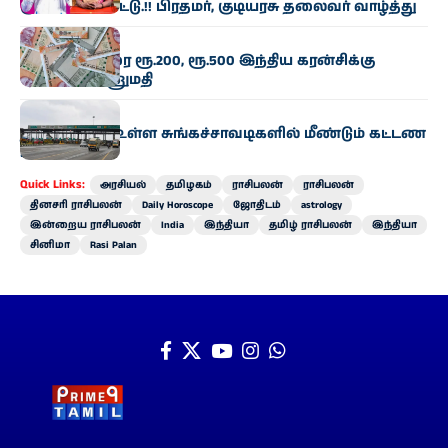
குவியும் பாராட்டு.!! பிரதமர், குடியரசு தலைவர் வாழ்த்து
இந்தியா
ரூ.25,000 வரை ரூ.200, ரூ.500 இந்திய கரன்சிக்கு
நேபாளம் அனுமதி
இந்தியா
தமிழகத்தில் உள்ள சுங்கச்சாவடிகளில் மீண்டும் கட்டண
உயர்வு
Quick Links:
அரசியல்
தமிழகம்
ராசிபலன்
ராசிபலன்
தினசரி ராசிபலன்
Daily Horoscope
ஜோதிடம்
astrology
இன்றைய ராசிபலன்
India
இந்தியா
தமிழ் ராசிபலன்
இந்தியா
சினிமா
Rasi Palan