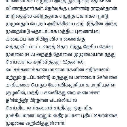
மாணவர்கள் எழுதிய இந்த நுழைவுத் தேர்வின்
வினாத்தாள்கள், தேர்வுக்கு முன்னரே ராஜஸ்தான்
மாநிலத்தில் கசிந்ததாக எழுந்த புகார்கள் நாடு
முழுவதும் பெரும் அதிர்ச்சியை ஏற்படுத்தின. இந்த
முறைகேடு தொடர்பாக மத்திய புலனாய்வு
அமைப்பான சிபிஐ விசாரணைக்கு
உத்தரவிடப்பட்டதைத் தொடர்ந்து, தேசிய தேர்வு
முகமை (NTA) அந்தத் தேர்வை முழுமையாக ரத்து
செய்வதாக அறிவித்தது. இதனால்,
லட்சக்கணக்கான மாணவர்களின் எதிர்காலம்
மற்றும் நடப்பாண்டு மருத்துவ மாணவர் சேர்க்கை
ஆகியவை பெரும் கேள்விக்குறியாக மாறியுள்ள
சூழலில், மத்திய கல்வித்துறை அமைச்சர்
தர்மேந்திர பிரதான் டெல்லியில்
செய்தியாளர்களைச் சந்தித்து ஒரு மிக
முக்கியமான மற்றும் அதிரடியான புதிய கொள்கை
முடிவை அறிவித்துள்ளார்.