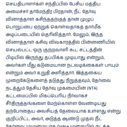
செய்தியாளர்கள் சந்திப்பில் பேசிய மத்திய
அமைச்சர் தர்மேந்திர பிரதான், நீட் தேர்வு
வினாத்தாள் கசிந்ததற்குத் தான் முழுப்
பொறுப்பை ஏற்றுக் கொள்வதாகத் தார்மீக
அடிப்படையில் தெரிவித்தார். மேலும், இந்த
வினாத்தாள் கசிவு விவகாரத்தில் பின்னணியில்
செயல்பட்ட ஒரு குற்றவாளி கூட சட்டத்தின்
பிடியில் இருந்து தப்பிக்க முடியாது என்றும்,
அவர்கள் மீது கடுமையான நடவடிக்கைகள் பாயும்
என்றும் அவர் உறுதி அளித்தார். இத்தகைய
முறைகேடுகளைத் தடுத்து நிறுத்தவும், தேர்வை
நடத்தும் தேசிய தேர்வு முகமையின் (NTA)
கட்டமைப்பில் மிகப்பெரிய நிர்வாகச்
சீர்திருத்தங்களை மேற்கொள்ள வேண்டியது
தற்போதைய அவசியத் தேவையாக உள்ளது என்று
குறிப்பிட்ட அவர், அடுத்த ஆண்டு முதல் நீட்
தேர்வை முழுமையாக Online முறையில் நடத்த