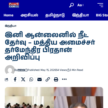
Aa
Home
அரசியல்
தமிழ்நாடு
இந்தியா
BIG Sto
இந்தியா
இனி ஆன்லைனில் நீட்
தேர்வு – மத்திய அமைச்சர்
தர்மேந்திர பிரதான்
அறிவிப்பு
By
PRIYA
Published: May 15, 2026
54 Views
3 Min Read