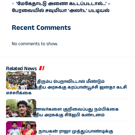
‘மேகேதாட்டு அணை கட்டப்பட்டால்…’ –
பேரவையில் சவுமியா ‘அலர்ட்’ பட்டியல்
Recent Comments
No comments to show.
Related News
இந்தியா
வழக்குகளை திரும்ப பெறாவிட்டால் மீண்டும்
போராட்டம்: மத்திய அரசுக்கு கரப்பான்பூச்சி ஜனதா கட்சி
எச்சரிக்கை
இந்தியா
போராடும் மாணவர்களை குறிவைப்பது நம்பிக்கை
துரோகம்: மத்திய அரசுக்கு சிஜேபி கண்டனம்
இந்தியா
காமன்வெல்த் நாயகன் ராஜா முத்துப்பாண்டிக்கு