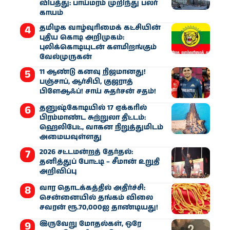
விபத்து: பாய்மரம் முறிந்து பலர்
காயம்
தமிழக வாழ்வுரிமைக் கட்சியின்
புதிய கொடி அறிமுகம்:
புலிக்கொடியுடன் களமிறங்கும்
வேல்முருகன்
11 ஆண்டு கனவு நிஜமானது!
பஞ்சாப், ஆர்சிபி, குஜராத்
பிளேஆஃப்! சாய் சுதர்சன் சதம்!
தனுஷ்கோடியில் 17 ஏக்கரில்
பிரம்மாண்ட சுற்றுலா திட்டம்:
ஹெலிபேட், வாகன நிறுத்துமிடம்
அமையவுள்ளது
2026 சட்டமன்றத் தேர்தல்:
தனித்துப் போட்டி – சீமான் உறுதி
அறிவிப்பு
வார தொடக்கத்தில் அதிர்ச்சி:
சென்னையில் தங்கம் விலை
சவரன் ரூ.70,000ஐ தாண்டியது!
இருவேறு மோதல்கள், ஒரே