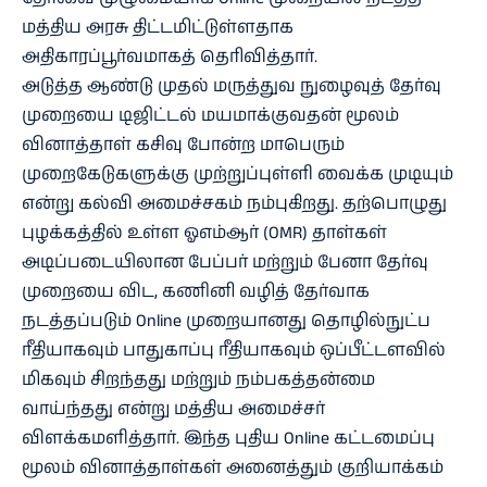
மத்திய அரசு திட்டமிட்டுள்ளதாக
அதிகாரப்பூர்வமாகத் தெரிவித்தார்.
அடுத்த ஆண்டு முதல் மருத்துவ நுழைவுத் தேர்வு
முறையை டிஜிட்டல் மயமாக்குவதன் மூலம்
வினாத்தாள் கசிவு போன்ற மாபெரும்
முறைகேடுகளுக்கு முற்றுப்புள்ளி வைக்க முடியும்
என்று கல்வி அமைச்சகம் நம்புகிறது. தற்பொழுது
புழக்கத்தில் உள்ள ஓஎம்ஆர் (OMR) தாள்கள்
அடிப்படையிலான பேப்பர் மற்றும் பேனா தேர்வு
முறையை விட, கணினி வழித் தேர்வாக
நடத்தப்படும் Online முறையானது தொழில்நுட்ப
ரீதியாகவும் பாதுகாப்பு ரீதியாகவும் ஒப்பீட்டளவில்
மிகவும் சிறந்தது மற்றும் நம்பகத்தன்மை
வாய்ந்தது என்று மத்திய அமைச்சர்
விளக்கமளித்தார். இந்த புதிய Online கட்டமைப்பு
மூலம் வினாத்தாள்கள் அனைத்தும் குறியாக்கம்