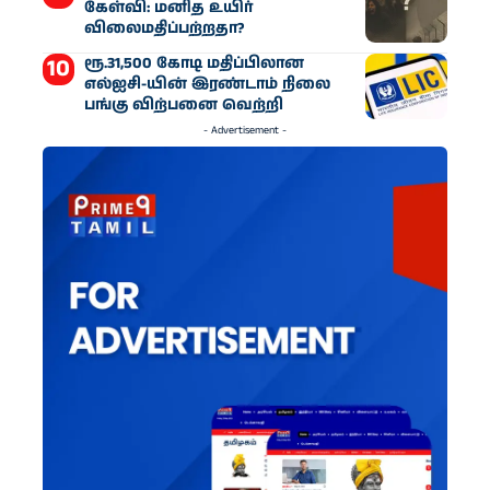
கேள்வி: மனித உயிர்
விலைமதிப்பற்றதா?
ரூ.31,500 கோடி மதிப்பிலான
எல்ஐசி-​யின் இரண்​டாம் நிலை
பங்கு விற்பனை வெற்றி
- Advertisement -