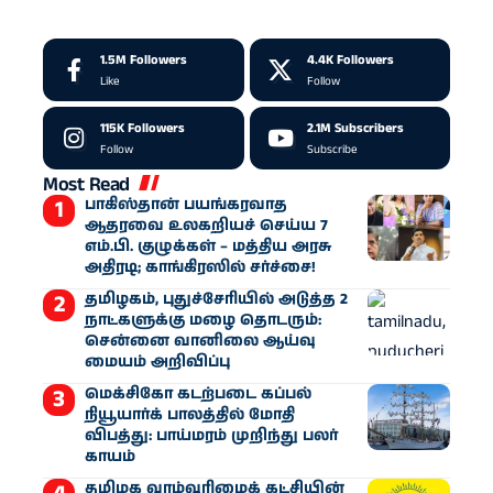
1.5M
Followers
4.4K
Followers
Like
Follow
115K
Followers
2.1M
Subscribers
Follow
Subscribe
Most Read
பாகிஸ்தான் பயங்கரவாத
ஆதரவை உலகறியச் செய்ய 7
எம்.பி. குழுக்கள் – மத்திய அரசு
அதிரடி; காங்கிரஸில் சர்ச்சை!
தமிழகம், புதுச்சேரியில் அடுத்த 2
நாட்களுக்கு மழை தொடரும்:
சென்னை வானிலை ஆய்வு
மையம் அறிவிப்பு
மெக்சிகோ கடற்படை கப்பல்
நியூயார்க் பாலத்தில் மோதி
விபத்து: பாய்மரம் முறிந்து பலர்
காயம்
தமிழக வாழ்வுரிமைக் கட்சியின்