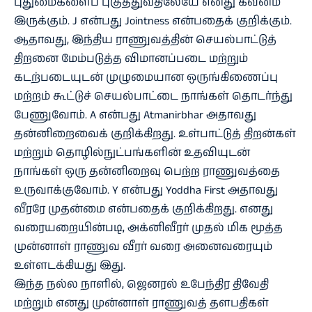
புதுமைகளைப் புகுத்துவதிலேயே எனது கவனம்
இருக்கும். J என்பது Jointness என்பதைக் குறிக்கும்.
ஆதாவது, இந்திய ராணுவத்தின் செயல்பாட்டுத்
திறனை மேம்படுத்த விமானப்படை மற்றும்
கடற்படையுடன் முழுமையான ஒருங்கிணைப்பு
மற்றம் கூட்டுச் செயல்பாட்டை நாங்கள் தொடர்ந்து
பேணுவோம். A என்பது Atmanirbhar அதாவது
தன்னிறைவைக் குறிக்கிறது. உள்பாட்டுத் திறன்கள்
மற்றும் தொழில்நுட்பங்களின் உதவியுடன்
நாங்கள் ஒரு தன்னிறைவு பெற்ற ராணுவத்தை
உருவாக்குவோம். Y என்பது Yoddha First அதாவது
வீரரே முதன்மை என்பதைக் குறிக்கிறது. எனது
வரையறையின்படி, அக்னிவீரர் முதல் மிக மூத்த
முன்னாள் ராணுவ வீரர் வரை அனைவரையும்
உள்ளடக்கியது இது.
இந்த நல்ல நாளில், ஜெனரல் உபேந்திர திவேதி
மற்றும் எனது முன்னாள் ராணுவத் தளபதிகள்