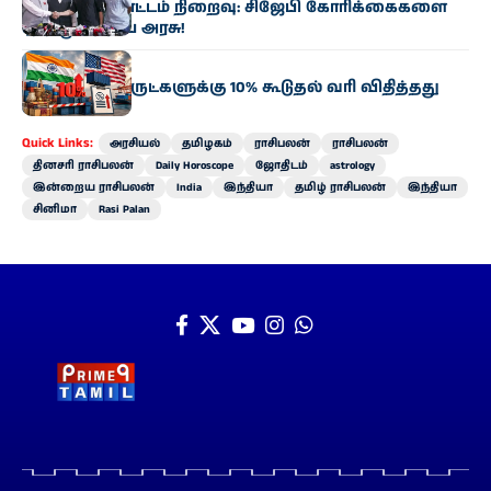
டெல்லி போராட்டம் நிறைவு: சிஜேபி கோரிக்கைகளை
ஏற்றது மத்திய அரசு!
இந்தியா
இந்தியப் பொருட்களுக்கு 10% கூடுதல் வரி விதித்தது
அமெரிக்கா
Quick Links:
அரசியல்
தமிழகம்
ராசிபலன்
ராசிபலன்
தினசரி ராசிபலன்
Daily Horoscope
ஜோதிடம்
astrology
இன்றைய ராசிபலன்
India
இந்தியா
தமிழ் ராசிபலன்
இந்தியா
சினிமா
Rasi Palan