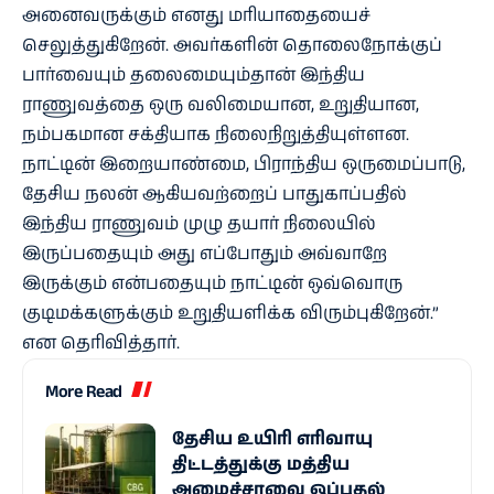
அனைவருக்கும் எனது மரியாதையைச்
செலுத்துகிறேன். அவர்களின் தொலைநோக்குப்
பார்வையும் தலைமையும்தான் இந்திய
ராணுவத்தை ஒரு வலிமையான, உறுதியான,
நம்பகமான சக்தியாக நிலைநிறுத்தியுள்ளன.
நாட்டின் இறையாண்மை, பிராந்திய ஒருமைப்பாடு,
தேசிய நலன் ஆகியவற்றைப் பாதுகாப்பதில்
இந்திய ராணுவம் முழு தயார் நிலையில்
இருப்பதையும் அது எப்போதும் அவ்வாறே
இருக்கும் என்பதையும் நாட்டின் ஒவ்வொரு
குடிமக்களுக்கும் உறுதியளிக்க விரும்புகிறேன்.”
என தெரிவித்தார்.
More Read
தேசிய உயிரி எரி​வாயு
திட்டத்துக்கு மத்திய
அமைச்சரவை ஒப்புதல்