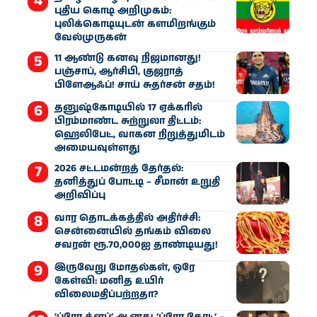
புதிய கொடி அறிமுகம்:
புலிக்கொடியுடன் களமிறங்கும்
வேல்முருகன்
11 ஆண்டு கனவு நிஜமானது!
பஞ்சாப், ஆர்சிபி, குஜராத்
பிளேஆஃப்! சாய் சுதர்சன் சதம்!
தனுஷ்கோடியில் 17 ஏக்கரில்
பிரம்மாண்ட சுற்றுலா திட்டம்:
ஹெலிபேட், வாகன நிறுத்துமிடம்
அமையவுள்ளது
2026 சட்டமன்றத் தேர்தல்:
தனித்துப் போட்டி – சீமான் உறுதி
அறிவிப்பு
வார தொடக்கத்தில் அதிர்ச்சி:
சென்னையில் தங்கம் விலை
சவரன் ரூ.70,000ஐ தாண்டியது!
இருவேறு மோதல்கள், ஒரே
கேள்வி: மனித உயிர்
விலைமதிப்பற்றதா?
‘ப்ரோ க்ளப்’ ஆனது ‘ப்ரோ கோட்’ –