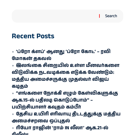
Search
Recent Posts
‘ப்ரோ க்ளப்’ ஆனது ‘ப்ரோ கோட்’ – ரவி
மோகன் தகவல்
இலங்கை சிறையில் உள்ள மீனவர்களை
விடுவிக்க நடவடிக்கை எடுக்க வேண்டும்:
மத்திய அமைச்சருக்கு முதல்வர் விஜய்
கடிதம்
“எங்களை நோக்கி எழும் கேள்விகளுக்கு
ஆக.15-ல் பதிலடி கொடுப்போம்” –
பயிற்சியாளர் கவுதம் கம்பீர்
தேசிய உயிரி எரி​வாயு திட்டத்துக்கு மத்திய
அமைச்சரவை ஒப்புதல்
ரியோ ராஜின் ‘ராம் IN லீலா’ ஆக.21-ல்
ரிலீஸ்!