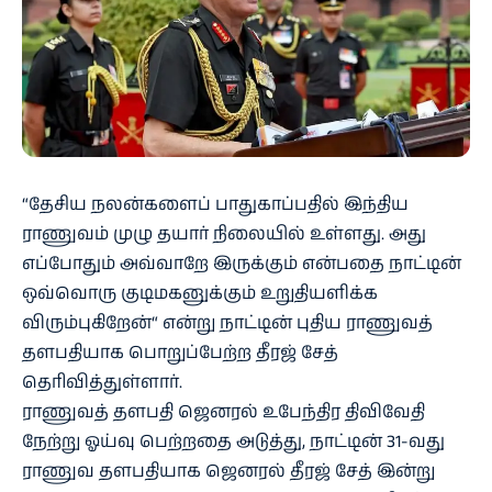
“தேசிய நலன்களைப் பாதுகாப்பதில் இந்திய
ராணுவம் முழு தயார் நிலையில் உள்ளது. அது
எப்போதும் அவ்வாறே இருக்கும் என்பதை நாட்டின்
ஒவ்வொரு குடிமகனுக்கும் உறுதியளிக்க
விரும்புகிறேன்“ என்று நாட்டின் புதிய ராணுவத்
தளபதியாக பொறுப்பேற்ற தீரஜ் சேத்
தெரிவித்துள்ளார்.
ராணுவத் தளப​தி​ ஜெனரல் உபேந்​திர திவிவேதி
நேற்று ஓய்வு பெற்றதை அடுத்து, நாட்டின் 31-வது
ராணுவ தளபதியாக ஜெனரல் தீரஜ் சேத் இன்று