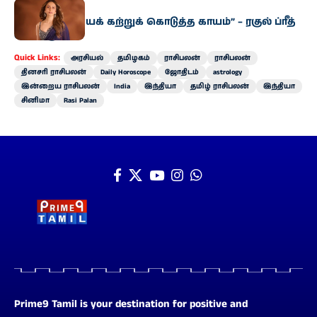
சினிமா
“பொறுமை​யைக் கற்​றுக் கொடுத்த காயம்” – ரகுல் ப்ரீத்
சிங் உருக்​கம்
Quick Links:
அரசியல்
தமிழகம்
ராசிபலன்
ராசிபலன்
தினசரி ராசிபலன்
Daily Horoscope
ஜோதிடம்
astrology
இன்றைய ராசிபலன்
India
இந்தியா
தமிழ் ராசிபலன்
இந்தியா
சினிமா
Rasi Palan
Prime9 Tamil is your destination for positive and