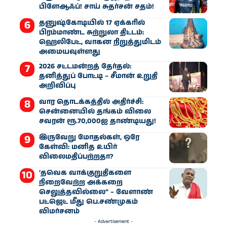
பிளேஆஃப்! சாய் சுதர்சன் சதம்!
தனுஷ்கோடியில் 17 ஏக்கரில்
பிரம்மாண்ட சுற்றுலா திட்டம்:
ஹெலிபேட், வாகன நிறுத்துமிடம்
அமையவுள்ளது
2026 சட்டமன்றத் தேர்தல்:
தனித்துப் போட்டி – சீமான் உறுதி
அறிவிப்பு
வார தொடக்கத்தில் அதிர்ச்சி:
சென்னையில் தங்கம் விலை
சவரன் ரூ.70,000ஐ தாண்டியது!
இருவேறு மோதல்கள், ஒரே
கேள்வி: மனித உயிர்
விலைமதிப்பற்றதா?
‘தவெக வாக்குறுதிகளை
நிறைவேற்ற அக்கறை
செலுத்தவில்லை” – வேளாண்
பட்ஜெட் மீது பெ.சண்முகம்
விமர்சனம்
- Advertisement -