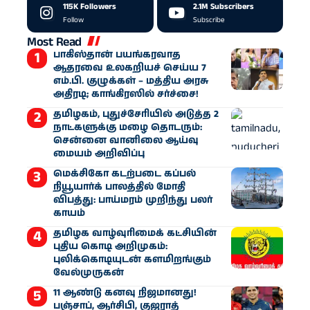
115K
Followers
2.1M
Subscribers
Follow
Subscribe
Most Read
பாகிஸ்தான் பயங்கரவாத
ஆதரவை உலகறியச் செய்ய 7
எம்.பி. குழுக்கள் – மத்திய அரசு
அதிரடி; காங்கிரஸில் சர்ச்சை!
தமிழகம், புதுச்சேரியில் அடுத்த 2
நாட்களுக்கு மழை தொடரும்:
சென்னை வானிலை ஆய்வு
மையம் அறிவிப்பு
மெக்சிகோ கடற்படை கப்பல்
நியூயார்க் பாலத்தில் மோதி
விபத்து: பாய்மரம் முறிந்து பலர்
காயம்
தமிழக வாழ்வுரிமைக் கட்சியின்
புதிய கொடி அறிமுகம்:
புலிக்கொடியுடன் களமிறங்கும்
வேல்முருகன்
11 ஆண்டு கனவு நிஜமானது!
பஞ்சாப், ஆர்சிபி, குஜராத்