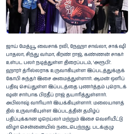
ஜாய் மேத்​யூ, வைசாக் ரவி, நேஹா சாவ்​லா, சாக் ஷி
பாதலா, சிந்து வர்​மா, கிரண் ராஜ், கண்​ணன் சாகர்
உள்பட பலர் நடித்​துள்ள திரைப்​படம், ‘அரூபி’.
ஹாரர் த்ரில்​ல​ராக உரு​வாகி​யுள்ள இப்​படத்​துக்​குக்
கோபி சுந்​தர் இசை அமைத்​துள்​ளார். ஆமன் ஒளிப்​
ப​திவு செய்​துள்ள இப்​படத்தை புணர்த்​தம் புரொடக்
ஷன் சார்​பாக பிரதீப் ராஜ் தயாரித்துள்​ளார்.
அபிலாஷ் வாரி​யார் இயக்​கி​யுள்​ளார். மலையாளத்​
தில் உரு​வாகி​யுள்ள இப்​படத்​தின் தமிழ்ப்
பதிப்புக்கான டிரெய்​லர் மற்​றும் இசை வெளி​யீட்டு
விழா சென்னை​யில் நடை​பெற்​றது. படக்​குழு​