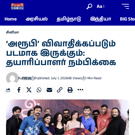
Aa
Home
அரசியல்
தமிழ்நாடு
இந்தியா
BIG Sto
சினிமா
‘அரூபி’ விவா​திக்​கப்​படும்
படமாக இருக்​கும்:
தயாரிப்பாளர் நம்பிக்கை
By
PRIYA
Published: July 1, 2026
48 Views
1 Min Read