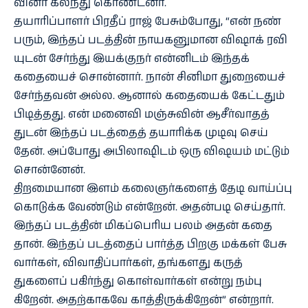
வினர் கலந்து கொண்டனர்.
தயாரிப்​பாளர் பிரதீப் ராஜ் பேசும்​போது, “என் நண்​
பரும், இந்​தப் படத்​தின் நாயக​னு​மான விஷாக் ரவி​
யுடன் சேர்ந்து இயக்​குநர் என்னிடம் இந்​தக்
கதையைச் சொன்​னார். நான் சினிமா துறையைச்
சேர்ந்​தவன் அல்ல. ஆனால் கதையைக் கேட்​டதும்
பிடித்​தது. என் மனைவி மஞ்​சு​வின் ஆசீர்​வாதத்​
துடன் இந்​தப் படத்​தைத் தயாரிக்க முடிவு செய்​
தேன். அப்​போது அபிலாஷிடம் ஒரு விஷயம் மட்​டும்
சொன்​னேன்.
திறமை​யான இளம் கலைஞர்களைத் தேடி வாய்ப்பு
கொடுக்க வேண்​டும் என்​றேன். அதன்​படி செய்​தார்.
இந்​தப் படத்​தின் மிகப்​பெரிய பலம் அதன் கதை​
தான். இந்​தப் படத்​தைப் பார்த்த பிறகு மக்​கள் பேசு​
வார்​கள், விவா​திப்​பார்​கள், தங்​களது கருத்​
துகளைப் பகிர்ந்து கொள்​வார்​கள் என்று நம்​பு​
கிறேன். அதற்​காகவே காத்​திருக்​கிறேன்” என்​றார்​.