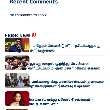
Recent Comments
No comments to show.
Related News
சினிமா
‘குடும்பத்துக்காக நேரம் செலவிடுவீர்’ – ரசிகர்களுக்கு
நடிகர் சூர்யா அறிவுறுத்தல்
அரசியல்
அறநிலையத் துறை ஊழல் குறித்து வெள்ளை
அறிக்கை வெளியிடப்படும்: அமைச்சர் ரமேஷ் தகவல்
சினிமா
பார​தி​ராஜா, கே.​பாக்​ய​ராஜுக்கு மணிமண்​டபம்: திரை​யுல​
கம் சார்பில் ‘ராஜகோபுரங்​கள் நினைவு உற்சவம்’
சினிமா
சினி​மா காட்​சிகளை வைத்து ட்ரோல் செய்​வ​தா? –
கங்கனா ரணாவத் கண்டனம்