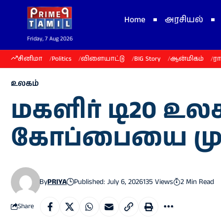
Home
அரசியல்
Friday, 7 Aug 2026
சினிமா
Politics
விளையாட்டு
BIG Story
ஆன்மிகம்
ர
உலகம்
மகளிர் டி20 உ
கோப்பையை முத
By
PRIYA
Published: July 6, 2026
135 Views
2 Min Read
Share