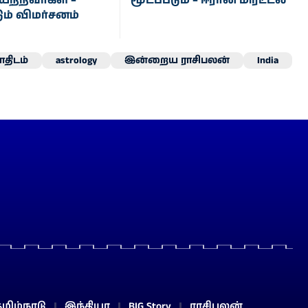
யற்றவர்கள் –
மூடப்படும் – ஈரான் மிரட்டல்
டும் விமர்சனம்
திடம்
astrology
இன்றைய ராசிபலன்
India
மிழ்நாடு
இந்தியா
BIG Story
ராசிபலன்