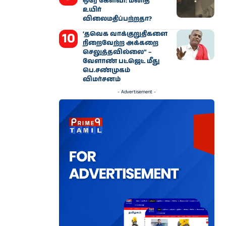
ஒரே கேள்வி: மனித
உயிர்
விலைமதிப்பற்றதா?
‘தவெக வாக்குறுதிகளை
நிறைவேற்ற அக்கறை
செலுத்தவில்லை” –
வேளாண் பட்ஜெட் மீது
பெ.சண்முகம்
விமர்சனம்
- Advertisement -