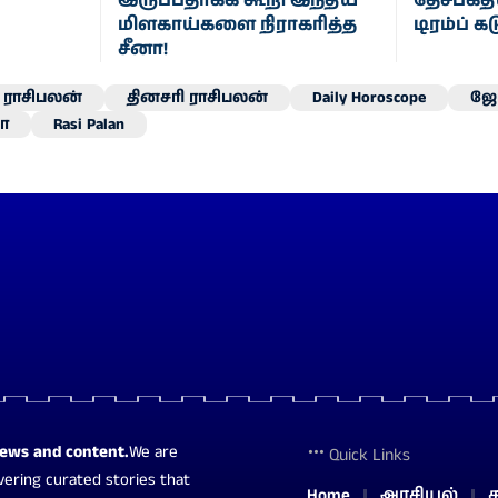
இருப்பதாகக் கூறி இந்திய
தேசபக்தி
மிளகாய்களை நிராகரித்த
டிரம்ப் க
சீனா!
ராசிபலன்
தினசரி ராசிபலன்
Daily Horoscope
ஜோ
ா
Rasi Palan
news and content.
We are
Quick Links
vering curated stories that
Home
அரசியல்
த