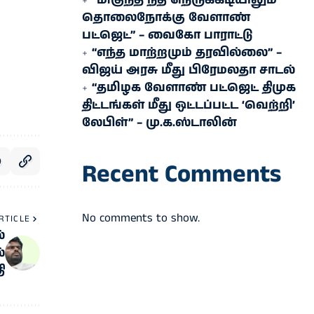
“மிகுந்த நிதி நெருக்கடியிலும்
தொலைநோக்கு வேளாண்
பட்ஜெட்” – வைகோ பாராட்டு
“எந்த மாற்றமும் தரவில்லை” –
விஜய் அரசு மீது பிரேமலதா சாடல்
“தமிழக வேளாண் பட்ஜெட் திமுக
திட்டங்கள் மீது ஒட்டப்பட்ட ‘வெற்றி’
லேபிள்” – மு.க.ஸ்டாலின்
Recent Comments
No comments to show.
RTICLE
்
்
ி