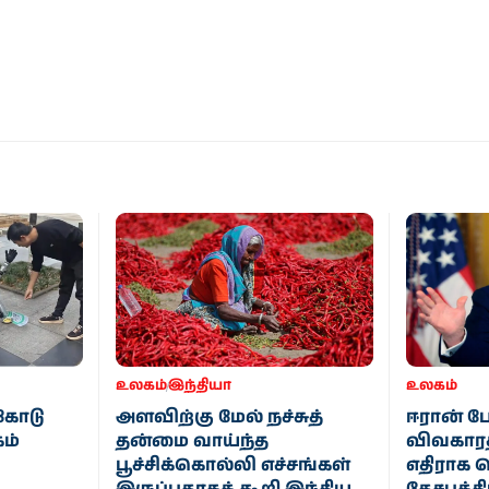
உலகம்
இந்தியா
உலகம்
 கோடு
அளவிற்கு மேல் நச்சுத்
ஈரான் போ
ம்
தன்மை வாய்ந்த
விவகாரத
பூச்சிக்கொல்லி எச்சங்கள்
எதிராக 