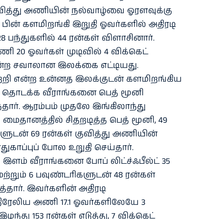
குவித்து அணியின் நல்வாழ்வை ஓரளவுக்கு
ப் பின் களமிறங்கி இறுதி ஓவர்களில் அதிரடி
28 பந்துகளில் 44 ரன்கள் விளாசினார்.
 20 ஓவர்கள் முடிவில் 4 விக்கெட்
 என்ற சவாலான இலக்கை எட்டியது.
வெற்றி என்ற உன்னத இலக்குடன் களமிறங்கிய
 தொடக்க வீராங்கனை பெத் மூனி
ார். ஆரம்பம் முதலே இங்கிலாந்து
 மைதானத்தில் சிதறடித்த பெத் மூனி, 49
களுடன் 69 ரன்கள் குவித்து அணியின்
ுகாப்புப் போல உறுதி செய்தார்.
ளம் வீராங்கனை போப் லிட்ச்ஃபீல்ட் 35
 மற்றும் 6 பவுண்டரிகளுடன் 48 ரன்கள்
்தார். இவர்களின் அதிரடி
ேலிய அணி 17.1 ஓவர்களிலேயே 3
ந்து 153 ரன்கள் எடுத்து, 7 விக்கெட்