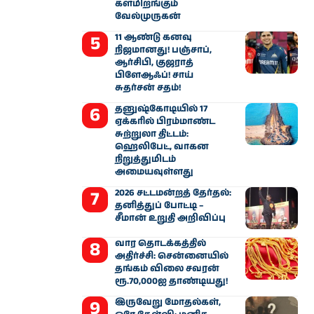
களமிறங்கும்
வேல்முருகன்
11 ஆண்டு கனவு
நிஜமானது! பஞ்சாப்,
ஆர்சிபி, குஜராத்
பிளேஆஃப்! சாய்
சுதர்சன் சதம்!
தனுஷ்கோடியில் 17
ஏக்கரில் பிரம்மாண்ட
சுற்றுலா திட்டம்:
ஹெலிபேட், வாகன
நிறுத்துமிடம்
அமையவுள்ளது
2026 சட்டமன்றத் தேர்தல்:
தனித்துப் போட்டி –
சீமான் உறுதி அறிவிப்பு
வார தொடக்கத்தில்
அதிர்ச்சி: சென்னையில்
தங்கம் விலை சவரன்
ரூ.70,000ஐ தாண்டியது!
இருவேறு மோதல்கள்,