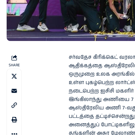
சர்வதேச கிரிக்கெட் வர
ஆதிக்கத்தை ஆஸ்திரேலிய 
SHARE
ஒருமுறை உலக அரங்கில் ந
உள்ள புகழ்பெற்ற லார்ட
நடைபெற்ற ஐசிசி மகளிர் 
இங்கிலாந்து அணியை 7 விக
ஆஸ்திரேலிய அணி 7-வத
பட்டத்தை தட்டிச்சென்றத
அனைத்துப் போட்டிகளிலும
தங்களின் அசுர மேலாண்