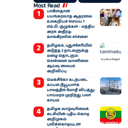
Most Read
பாகிஸ்தான்
பயங்கரவாத ஆதரவை
உலகறியச் செய்ய 7
எம்.பி. குழுக்கள் – மத்திய
அரசு அதிரடி;
காங்கிரஸில் சர்ச்சை!
தமிழகம், புதுச்சேரியில்
அடுத்த 2 நாட்களுக்கு
மழை தொடரும்:
சென்னை வானிலை
ஆய்வு மையம்
அறிவிப்பு
மெக்சிகோ கடற்படை
கப்பல் நியூயார்க்
பாலத்தில் மோதி விபத்து:
பாய்மரம் முறிந்து பலர்
காயம்
தமிழக வாழ்வுரிமைக்
கட்சியின் புதிய கொடி
அறிமுகம்:
புலிக்கொடியுடன்