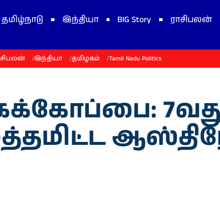
தமிழ்நாடு
இந்தியா
BIG Story
ராசிபலன்
ாசிபலன்
இந்தியா
தமிழகம்
Tamil Nadu Politics
லகக்கோப்பை: 7வ
்தமிட்ட ஆஸ்தி