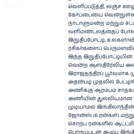
வெளிப்படுத்தி, லஞ்ச 
கோப்பையை வென்றுள்ளது 
நாடாளுமன்ற மற்றும் சட்
வளிமண்டலத்தைப் போல வ
இறுதிப்போட்டி, உலகளாவிய
ரசிகர்களைப் பெருமளவில்
இந்த இறுதிப்போட்டியின்
வென்ற ஆஸ்திரேலிய அண
இராஜதந்திரப் பூர்வமாக மு
அதன்படி முதலில் பேட்டி
அணிக்கு ஆரம்பம் சாத
அணியின் துல்லியமான ப
முடியாமல் இங்கிலாந்த
ஜோன்ஸ் (6 ரன்கள்) மற்று
சொற்ப ரன்களில் ஆட்டமிழ
பொறுப்புடன் ஆடிய இங்கில