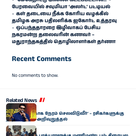
பேரவையில் சவுமியா ‘அலர்ட்’ பட்டியல்
கள் தடையை நீக்க கோரிய வழக்கில்
தமிழக அரசு பதிலளிக்க ஐகோர்ட் உத்தரவு
ஒப்பந்ததாரரை இழிவாகப் பேசிய
நகரமன்ற தலைவரின் கணவர் –
மதுராந்தகத்தில் தொழிலாளர்கள் தர்ணா
Recent Comments
No comments to show.
Related News
சினிமா
‘குடும்பத்துக்காக நேரம் செலவிடுவீர்’ – ரசிகர்களுக்கு
நடிகர் சூர்யா அறிவுறுத்தல்
சினிமா
பார​தி​ராஜா, கே.​பாக்​ய​ராஜுக்கு மணிமண்​டபம்: திரை​யுல​