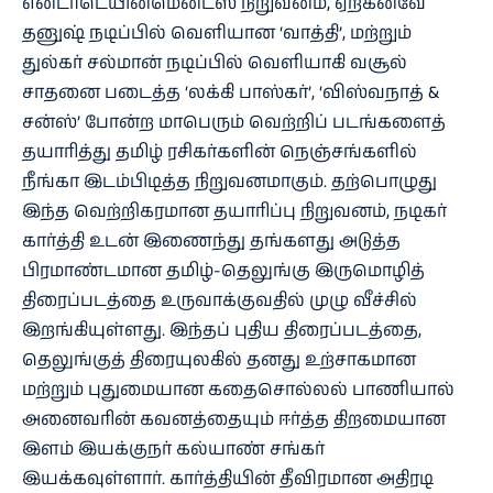
என்டர்டெயின்மென்ட்ஸ் நிறுவனம், ஏற்கனவே
தனுஷ் நடிப்பில் வெளியான ‘வாத்தி’, மற்றும்
துல்கர் சல்மான் நடிப்பில் வெளியாகி வசூல்
சாதனை படைத்த ‘லக்கி பாஸ்கர்’, ‘விஸ்வநாத் &
சன்ஸ்’ போன்ற மாபெரும் வெற்றிப் படங்களைத்
தயாரித்து தமிழ் ரசிகர்களின் நெஞ்சங்களில்
நீங்கா இடம்பிடித்த நிறுவனமாகும். தற்பொழுது
இந்த வெற்றிகரமான தயாரிப்பு நிறுவனம், நடிகர்
கார்த்தி உடன் இணைந்து தங்களது அடுத்த
பிரமாண்டமான தமிழ்-தெலுங்கு இருமொழித்
திரைப்படத்தை உருவாக்குவதில் முழு வீச்சில்
இறங்கியுள்ளது. இந்தப் புதிய திரைப்படத்தை,
தெலுங்குத் திரையுலகில் தனது உற்சாகமான
மற்றும் புதுமையான கதைசொல்லல் பாணியால்
அனைவரின் கவனத்தையும் ஈர்த்த திறமையான
இளம் இயக்குநர் கல்யாண் சங்கர்
இயக்கவுள்ளார். கார்த்தியின் தீவிரமான அதிரடி