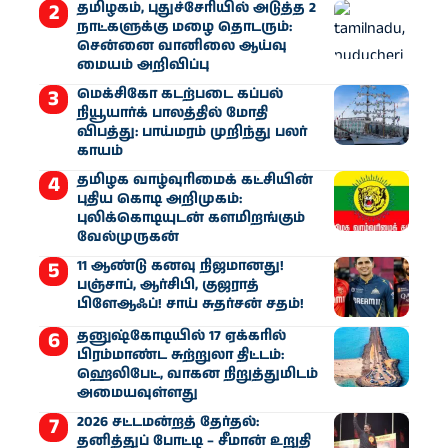
தமிழகம், புதுச்சேரியில் அடுத்த 2
நாட்களுக்கு மழை தொடரும்:
சென்னை வானிலை ஆய்வு
மையம் அறிவிப்பு
மெக்சிகோ கடற்படை கப்பல்
நியூயார்க் பாலத்தில் மோதி
விபத்து: பாய்மரம் முறிந்து பலர்
காயம்
தமிழக வாழ்வுரிமைக் கட்சியின்
புதிய கொடி அறிமுகம்:
புலிக்கொடியுடன் களமிறங்கும்
வேல்முருகன்
11 ஆண்டு கனவு நிஜமானது!
பஞ்சாப், ஆர்சிபி, குஜராத்
பிளேஆஃப்! சாய் சுதர்சன் சதம்!
தனுஷ்கோடியில் 17 ஏக்கரில்
பிரம்மாண்ட சுற்றுலா திட்டம்:
ஹெலிபேட், வாகன நிறுத்துமிடம்
அமையவுள்ளது
2026 சட்டமன்றத் தேர்தல்:
தனித்துப் போட்டி – சீமான் உறுதி