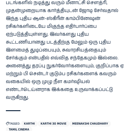
படங்களில் நடித்து வரும் மீனாட்சி சௌத்ரி,
முதன்முறையாக கார்த்தியுடன் ஜோடி சேர்வதால்
இந்த புதிய ஆன்-ஸ்கிரீன் காம்பினேஷன்
ரசிகர்களிடையே மிகுந்த எதிர்பார்ப்பை
ஏற்படுத்தியுள்ளது. இவர்களது புதிய
கூட்டணியானது படத்திற்கு மேலும் ஒரு புதிய
இளமைத் துடிப்பையும், சுவாரசியத்தையும்
சேர்க்கும் என்பதில் எவ்வித சந்தேகமும் இல்லை.
அனைத்து தரப்பு நுகர்வோர்களையும், குறிப்பாக ஏ
மற்றும் பி சென்டர் குடும்ப ரசிகர்களைக் கவரும்
வகையில் ஒரு முழு நீள கமர்ஷியல்
எண்டர்டெய்னராக இக்கதை உருவாக்கப்பட்டு
வருகிறது.
TAGGED:
KARTHI
KARTHI 30 MOVIE
MEENAKSHI CHAUDHARY
TAMIL CINEMA