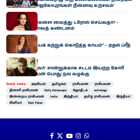
கம் சார்பில் ‘ராஜகோபுரங்​கள் நினைவு உற்சவம்’
சினிமா
சினி​மா காட்​சிகளை வைத்து ட்ரோல் செய்​வ​தா? –
கங்கனா ரணாவத் கண்டனம்
சினிமா
“பொறுமை​யைக் கற்​றுக் கொடுத்த காயம்” – ரகுல் ப்ரீத்
சிங் உருக்​கம்
தமிழகம்
சினிமா
‘சாதி, மதமற்றவர்’ சான்றுக்காக சட்டம் இயற்ற கோரி
நடிகர் பார்த்திபன் பொது நல வழக்கு
Quick Links:
அரசியல்
தமிழகம்
ராசிபலன்
ராசிபலன்
தினசரி ராசிபலன்
Daily Horoscope
ஜோதிடம்
astrology
இன்றைய ராசிபலன்
India
இந்தியா
தமிழ் ராசிபலன்
இந்தியா
சினிமா
Rasi Palan