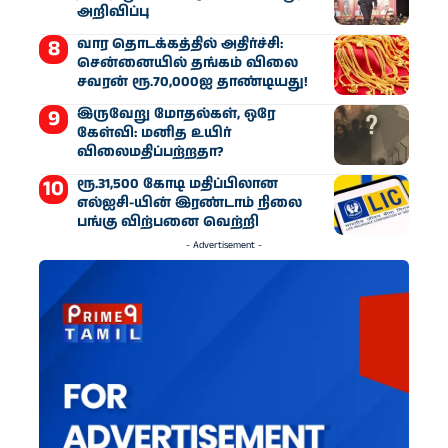
அறிவிப்பு
வார தொடக்கத்தில் அதிர்ச்சி:
சென்னையில் தங்கம் விலை
சவரன் ரூ.70,000ஐ தாண்டியது!
இருவேறு மோதல்கள், ஒரே
கேள்வி: மனித உயிர்
விலைமதிப்பற்றதா?
ரூ.31,500 கோடி மதிப்பிலான
எல்ஐசி-​யின் இரண்​டாம் நிலை
பங்கு விற்பனை வெற்றி
- Advertisement -