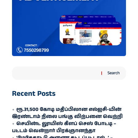
Search
Recent Posts
ரூ.31,500 கோடி மதிப்பிலான எல்ஐசி-​யின்
இரண்​டாம் நிலை பங்கு விற்பனை வெற்றி
செயின்ட் லூயிஸ் கிளப் செஸ் போட்டி –
பட்டம் வென்றார் பிரக்ஞானந்தா
‘மேகேதாட்டு அணை கட்டப்பட்டால்…’ –