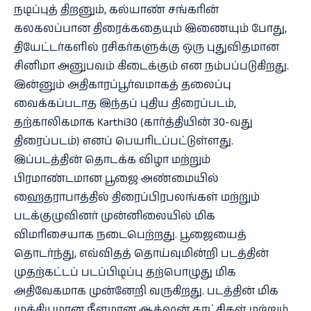
நடிப்புத் திறனும், கல்யாண் சங்கரின்
கலகலப்பான திரைக்கதையும் இணையும் போது,
தியேட்டர்களில் ரசிகர்களுக்கு ஒரு புதுவிதமான
சினிமா அனுபவம் கிடைக்கும் என நம்பப்படுகிறது.
இன்னும் அதிகாரப்பூர்வமாகத் தலைப்பு
வைக்கப்படாத இந்தப் புதிய திரைப்படம்,
தற்காலிகமாக Karthi30 (கார்த்தியின் 30-வது
திரைப்படம்) எனப் பெயரிடப்பட்டுள்ளது.
இப்படத்தின் தொடக்க விழா மற்றும்
பிரமாண்டமான பூஜை அண்மையில்
ஹைதராபாத்தில் திரைப்பிரபலங்கள் மற்றும்
படக்குழுவினர் முன்னிலையில் மிக
விமரிசையாக நடைபெற்றது. பூஜையைத்
தொடர்ந்து, எவ்விதத் தொய்வுமின்றி படத்தின்
முதற்கட்டப் படப்பிடிப்பு தற்பொழுது மிக
அதிவேகமாக முன்னேறி வருகிறது. படத்தின் மிக
முக்கியமான நீளமான ஆக்‌ஷன் காட்சிகள் மற்றும்