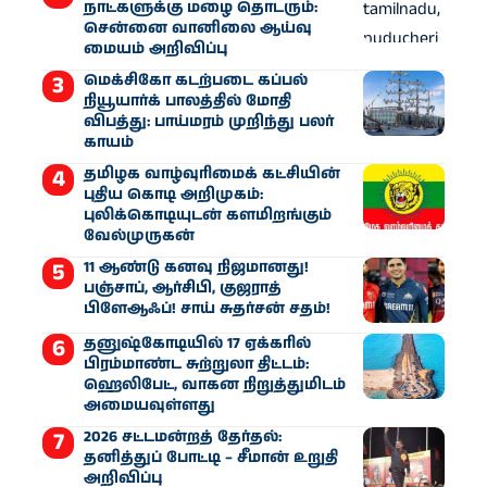
நாட்களுக்கு மழை தொடரும்:
சென்னை வானிலை ஆய்வு
மையம் அறிவிப்பு
மெக்சிகோ கடற்படை கப்பல்
நியூயார்க் பாலத்தில் மோதி
விபத்து: பாய்மரம் முறிந்து பலர்
காயம்
தமிழக வாழ்வுரிமைக் கட்சியின்
புதிய கொடி அறிமுகம்:
புலிக்கொடியுடன் களமிறங்கும்
வேல்முருகன்
11 ஆண்டு கனவு நிஜமானது!
பஞ்சாப், ஆர்சிபி, குஜராத்
பிளேஆஃப்! சாய் சுதர்சன் சதம்!
தனுஷ்கோடியில் 17 ஏக்கரில்
பிரம்மாண்ட சுற்றுலா திட்டம்:
ஹெலிபேட், வாகன நிறுத்துமிடம்
அமையவுள்ளது
2026 சட்டமன்றத் தேர்தல்:
தனித்துப் போட்டி – சீமான் உறுதி
அறிவிப்பு