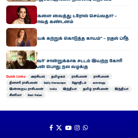
சினிமா
சினி​மா காட்​சிகளை வைத்து ட்ரோல் செய்​வ​தா? –
கங்கனா ரணாவத் கண்டனம்
சினிமா
“பொறுமை​யைக் கற்​றுக் கொடுத்த காயம்” – ரகுல் ப்ரீத்
சிங் உருக்​கம்
தமிழகம்
சினிமா
‘சாதி, மதமற்றவர்’ சான்றுக்காக சட்டம் இயற்ற கோரி
நடிகர் பார்த்திபன் பொது நல வழக்கு
Quick Links:
அரசியல்
தமிழகம்
ராசிபலன்
ராசிபலன்
தினசரி ராசிபலன்
Daily Horoscope
ஜோதிடம்
astrology
இன்றைய ராசிபலன்
India
இந்தியா
தமிழ் ராசிபலன்
இந்தியா
சினிமா
Rasi Palan