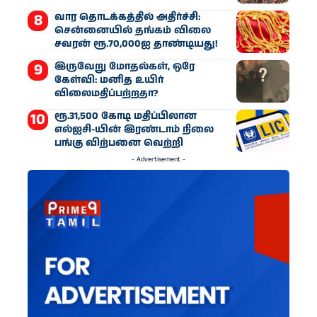
வார தொடக்கத்தில் அதிர்ச்சி:
சென்னையில் தங்கம் விலை
சவரன் ரூ.70,000ஐ தாண்டியது!
இருவேறு மோதல்கள், ஒரே
கேள்வி: மனித உயிர்
விலைமதிப்பற்றதா?
ரூ.31,500 கோடி மதிப்பிலான
எல்ஐசி-​யின் இரண்​டாம் நிலை
பங்கு விற்பனை வெற்றி
- Advertisement -