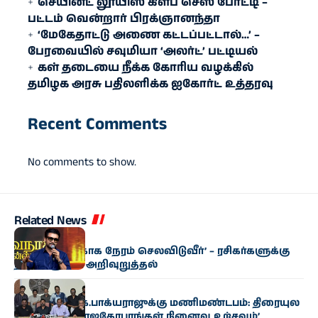
செயின்ட் லூயிஸ் கிளப் செஸ் போட்டி –
பட்டம் வென்றார் பிரக்ஞானந்தா
‘மேகேதாட்டு அணை கட்டப்பட்டால்…’ –
பேரவையில் சவுமியா ‘அலர்ட்’ பட்டியல்
கள் தடையை நீக்க கோரிய வழக்கில்
தமிழக அரசு பதிலளிக்க ஐகோர்ட் உத்தரவு
Recent Comments
No comments to show.
Related News
சினிமா
‘குடும்பத்துக்காக நேரம் செலவிடுவீர்’ – ரசிகர்களுக்கு
நடிகர் சூர்யா அறிவுறுத்தல்
சினிமா
பார​தி​ராஜா, கே.​பாக்​ய​ராஜுக்கு மணிமண்​டபம்: திரை​யுல​
கம் சார்பில் ‘ராஜகோபுரங்​கள் நினைவு உற்சவம்’