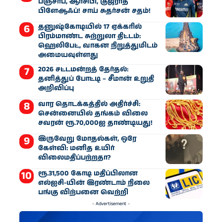
பஞ்சாப், ஆர்சிபி, குஜராத்
பிளேஆஃப்! சாய் சுதர்சன் சதம்!
தனுஷ்கோடியில் 17 ஏக்கரில்
பிரம்மாண்ட சுற்றுலா திட்டம்:
ஹெலிபேட், வாகன நிறுத்துமிடம்
அமையவுள்ளது
2026 சட்டமன்றத் தேர்தல்:
தனித்துப் போட்டி – சீமான் உறுதி
அறிவிப்பு
வார தொடக்கத்தில் அதிர்ச்சி:
சென்னையில் தங்கம் விலை
சவரன் ரூ.70,000ஐ தாண்டியது!
இருவேறு மோதல்கள், ஒரே
கேள்வி: மனித உயிர்
விலைமதிப்பற்றதா?
ரூ.31,500 கோடி மதிப்பிலான
எல்ஐசி-​யின் இரண்​டாம் நிலை
பங்கு விற்பனை வெற்றி
- Advertisement -