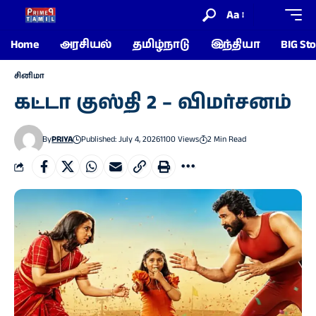
Aa
Home
அரசியல்
தமிழ்நாடு
இந்தியா
BIG Sto
சினிமா
கட்டா குஸ்தி 2 – விமர்சனம்
By
PRIYA
Published: July 4, 2026
1100 Views
2 Min Read