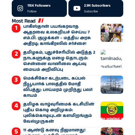
115K
Followers
2.1M
Subscribers
Follow
Subscribe
Most Read
பாகிஸ்தான் பயங்கரவாத
ஆதரவை உலகறியச் செய்ய 7
எம்.பி. குழுக்கள் – மத்திய அரசு
அதிரடி; காங்கிரஸில் சர்ச்சை!
தமிழகம், புதுச்சேரியில் அடுத்த 2
நாட்களுக்கு மழை தொடரும்:
சென்னை வானிலை ஆய்வு
மையம் அறிவிப்பு
மெக்சிகோ கடற்படை கப்பல்
நியூயார்க் பாலத்தில் மோதி
விபத்து: பாய்மரம் முறிந்து பலர்
காயம்
தமிழக வாழ்வுரிமைக் கட்சியின்
புதிய கொடி அறிமுகம்:
புலிக்கொடியுடன் களமிறங்கும்
வேல்முருகன்
11 ஆண்டு கனவு நிஜமானது!