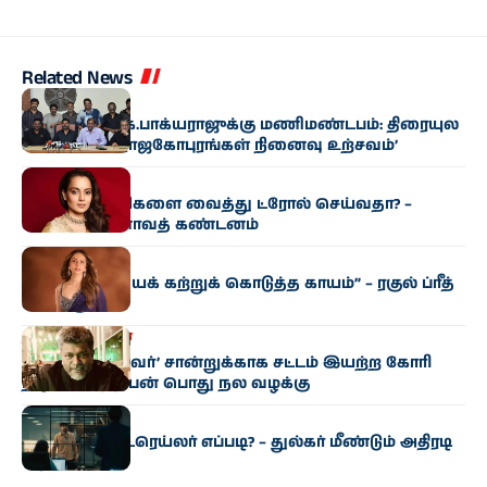
Related News
சினிமா
பார​தி​ராஜா, கே.​பாக்​ய​ராஜுக்கு மணிமண்​டபம்: திரை​யுல​
கம் சார்பில் ‘ராஜகோபுரங்​கள் நினைவு உற்சவம்’
சினிமா
சினி​மா காட்​சிகளை வைத்து ட்ரோல் செய்​வ​தா? –
கங்கனா ரணாவத் கண்டனம்
சினிமா
“பொறுமை​யைக் கற்​றுக் கொடுத்த காயம்” – ரகுல் ப்ரீத்
சிங் உருக்​கம்
தமிழகம்
சினிமா
‘சாதி, மதமற்றவர்’ சான்றுக்காக சட்டம் இயற்ற கோரி
நடிகர் பார்த்திபன் பொது நல வழக்கு
சினிமா
‘ஐ அம் கேம்’ ட்ரெய்லர் எப்படி? – துல்கர் மீண்டும் அதிரடி
‘ஆட்டம்’!