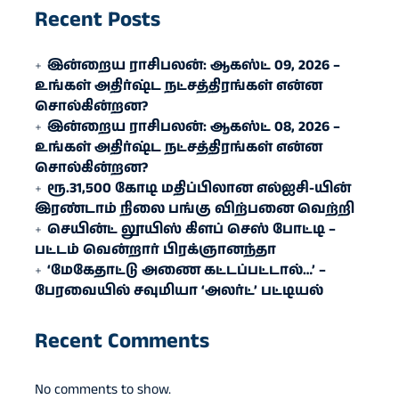
Recent Posts
இன்றைய ராசிபலன்: ஆகஸ்ட் 09, 2026 –
உங்கள் அதிர்ஷ்ட நட்சத்திரங்கள் என்ன
சொல்கின்றன?
இன்றைய ராசிபலன்: ஆகஸ்ட் 08, 2026 –
உங்கள் அதிர்ஷ்ட நட்சத்திரங்கள் என்ன
சொல்கின்றன?
ரூ.31,500 கோடி மதிப்பிலான எல்ஐசி-​யின்
இரண்​டாம் நிலை பங்கு விற்பனை வெற்றி
செயின்ட் லூயிஸ் கிளப் செஸ் போட்டி –
பட்டம் வென்றார் பிரக்ஞானந்தா
‘மேகேதாட்டு அணை கட்டப்பட்டால்…’ –
பேரவையில் சவுமியா ‘அலர்ட்’ பட்டியல்
Recent Comments
No comments to show.