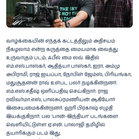
வாழ்க்கையின் எந்தக் கட்டத்திலும் அதிசயம்
நிகழலாம் என்ற கருத்தை மையமாக வைத்து
உருவாகும் படம், ஃபீல் மை லவ். இதில்
எம்.எஸ்.பாஸ்கர், ஆதித்யா பாஸ்கர், ஐரா, அம்மு
அபிராமி, ராஜ் ஐயப்பா, நோபிள் ஜேம்ஸ், பிரியங்கா,
மதுசூதனன் ராவ் உள்பட பலர் நடிக்கின்றனர்.
எம்.எஸ்.சதீஷ் ஒளிப்பதிவு செய்கிறார். ராஜ
ரவிவர்மா.எஸ், பாலசுப்ரமணியன் ஆகியோர்
இசையமைக்கின்றனர். ஹரி பிரகாஷ் எழுதி
இயக்குகிறார். பல ‘பான்-இந்தியா’ படங்களை
வெளியிட்டுள்ள ஏ.என். பாலாஜி தமிழில்
தயாரிக்கும் படம் இது.