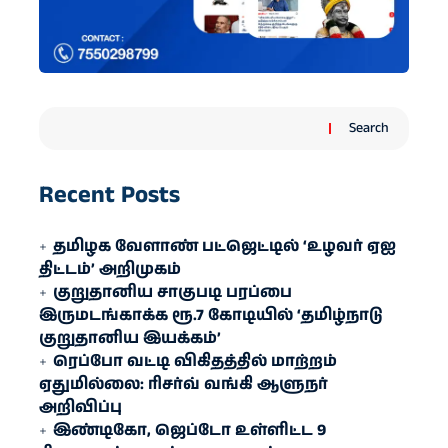
Search
Recent Posts
தமிழக வேளாண் பட்ஜெட்டில் ‘உழவர் ஏஐ
திட்டம்’ அறிமுகம்
குறுதானிய சாகுபடி பரப்பை
இருமடங்காக்க ரூ.7 கோடியில் ‘தமிழ்நாடு
குறுதானிய இயக்கம்’
ரெப்போ வட்டி விகிதத்தில் மாற்றம்
ஏதுமில்லை: ரிசர்வ் வங்கி ஆளுநர்
அறிவிப்பு
இண்டிகோ, ஜெப்டோ உள்ளிட்ட 9