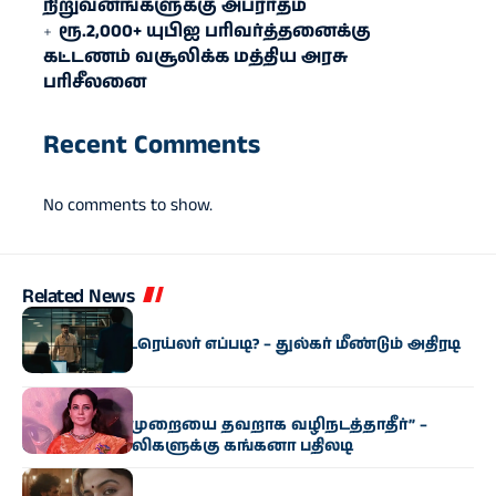
நிறுவனங்களுக்கு அபராதம்
ரூ.2,000+ யுபிஐ பரிவர்த்தனைக்கு
கட்டணம் வசூலிக்க மத்திய அரசு
பரிசீலனை
Recent Comments
No comments to show.
Related News
சினிமா
‘ஐ அம் கேம்’ ட்ரெய்லர் எப்படி? – துல்கர் மீண்டும் அதிரடி
‘ஆட்டம்’!
சினிமா
“இளம் தலைமுறையை தவறாக வழிநடத்தாதீர்” –
இணைய கேலிகளுக்கு கங்கனா பதிலடி
சினிமா