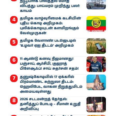
நியூயார்க் பாலத்தில் மோதி
விபத்து: பாய்மரம் முறிந்து பலர்
காயம்
தமிழக வாழ்வுரிமைக் கட்சியின்
புதிய கொடி அறிமுகம்:
புலிக்கொடியுடன் களமிறங்கும்
வேல்முருகன்
தமிழக வேளாண் பட்ஜெட்டில்
‘உழவர் ஏஐ திட்டம்’ அறிமுகம்
11 ஆண்டு கனவு நிஜமானது!
பஞ்சாப், ஆர்சிபி, குஜராத்
பிளேஆஃப்! சாய் சுதர்சன் சதம்!
தனுஷ்கோடியில் 17 ஏக்கரில்
பிரம்மாண்ட சுற்றுலா திட்டம்:
ஹெலிபேட், வாகன நிறுத்துமிடம்
அமையவுள்ளது
2026 சட்டமன்றத் தேர்தல்:
தனித்துப் போட்டி – சீமான் உறுதி
அறிவிப்பு