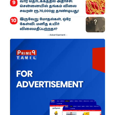
வார தொடக்கத்தில் அதிர்ச்சி:
சென்னையில் தங்கம் விலை
சவரன் ரூ.70,000ஐ தாண்டியது!
இருவேறு மோதல்கள், ஒரே
கேள்வி: மனித உயிர்
விலைமதிப்பற்றதா?
- Advertisement -