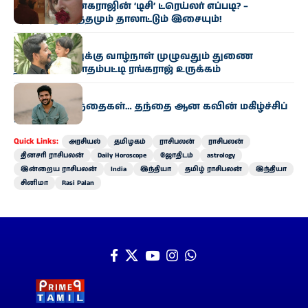
லோகேஷ் கனகராஜின் ‘டிசி’ ட்ரெய்லர் எப்படி? –
தெறிக்கும் ரத்தமும் தாலாட்டும் இசையும்!
சினிமா
“மகன் ராகாவுக்கு வாழ்நாள் முழுவதும் துணை
நிற்பேன்!” – மாதம்பட்டி ரங்கராஜ் உருக்கம்
சினிமா
இரட்டை குழந்தைகள்… தந்தை ஆன கவின் மகிழ்ச்சிப்
பகிர்வு!
Quick Links:
அரசியல்
தமிழகம்
ராசிபலன்
ராசிபலன்
தினசரி ராசிபலன்
Daily Horoscope
ஜோதிடம்
astrology
இன்றைய ராசிபலன்
India
இந்தியா
தமிழ் ராசிபலன்
இந்தியா
சினிமா
Rasi Palan