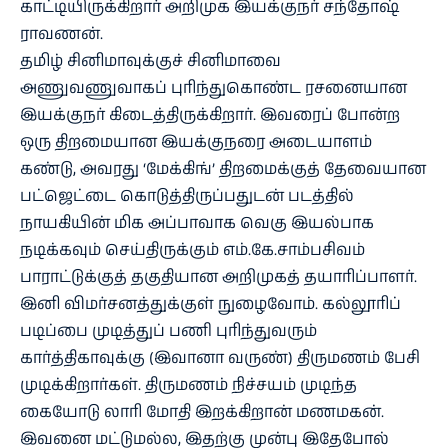
காட்டியிருக்கிறார் அறிமுக இயக்குநர் சந்தோஷ்
ராவணன்.
தமிழ் சினிமாவுக்குச் சினிமாவை
அணுவணுவாகப் புரிந்துகொண்ட ரசனையான
இயக்குநர் கிடைத்திருக்கிறார். இவரைப் போன்ற
ஒரு திறமையான இயக்குநரை அடையாளம்
கண்டு, அவரது ‘மேக்கிங்’ திறமைக்குத் தேவையான
பட்ஜெட்டை கொடுத்திருப்பதுடன் படத்தில்
நாயகியின் மிக அப்பாவாக வெகு இயல்பாக
நடிக்கவும் செய்திருக்கும் எம்.கே.சாம்பசிவம்
பாராட்டுக்குத் தகுதியான அறிமுகத் தயாரிப்பாளர்.
இனி விமர்சனத்துக்குள் நுழைவோம். கல்லூரிப்
படிப்பை முடித்துப் பணி புரிந்துவரும்
கார்த்திகாவுக்கு (இவானா வருண்) திருமணம் பேசி
முடிக்கிறார்கள். திருமணம் நிச்சயம் முடிந்த
கையோடு லாரி மோதி இறக்கிறான் மணமகன்.
இவனை மட்டுமல்ல, இதற்கு முன்பு இதேபோல்