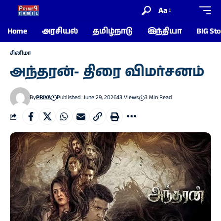
Aa
Home
அரசியல்
தமிழ்நாடு
இந்தியா
BIG Sto
சினிமா
அந்தரன்- திரை விமர்சனம்
By
PRIYA
Published: June 29, 2026
43 Views
3 Min Read