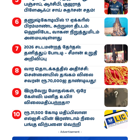
பஞ்சாப், ஆர்சிபி, குஜராத்
பிளேஆஃப்! சாய் சுதர்சன் சதம்!
தனுஷ்கோடியில் 17 ஏக்கரில்
பிரம்மாண்ட சுற்றுலா திட்டம்:
ஹெலிபேட், வாகன நிறுத்துமிடம்
அமையவுள்ளது
2026 சட்டமன்றத் தேர்தல்:
தனித்துப் போட்டி – சீமான் உறுதி
அறிவிப்பு
வார தொடக்கத்தில் அதிர்ச்சி:
சென்னையில் தங்கம் விலை
சவரன் ரூ.70,000ஐ தாண்டியது!
இருவேறு மோதல்கள், ஒரே
கேள்வி: மனித உயிர்
விலைமதிப்பற்றதா?
ரூ.31,500 கோடி மதிப்பிலான
எல்ஐசி-​யின் இரண்​டாம் நிலை
பங்கு விற்பனை வெற்றி
- Advertisement -