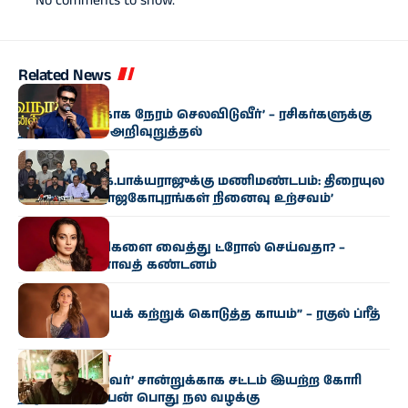
No comments to show.
Related News
சினிமா
‘குடும்பத்துக்காக நேரம் செலவிடுவீர்’ – ரசிகர்களுக்கு
நடிகர் சூர்யா அறிவுறுத்தல்
சினிமா
பார​தி​ராஜா, கே.​பாக்​ய​ராஜுக்கு மணிமண்​டபம்: திரை​யுல​
கம் சார்பில் ‘ராஜகோபுரங்​கள் நினைவு உற்சவம்’
சினிமா
சினி​மா காட்​சிகளை வைத்து ட்ரோல் செய்​வ​தா? –
கங்கனா ரணாவத் கண்டனம்
சினிமா
“பொறுமை​யைக் கற்​றுக் கொடுத்த காயம்” – ரகுல் ப்ரீத்
சிங் உருக்​கம்
தமிழகம்
சினிமா
‘சாதி, மதமற்றவர்’ சான்றுக்காக சட்டம் இயற்ற கோரி
நடிகர் பார்த்திபன் பொது நல வழக்கு