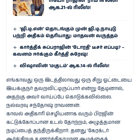
ரியோ ராஜின் ‘ராம் IN லீலா’
ஆக.21-ல் ரிலீஸ்!
‘ஜி.டி.என்’ தொடங்கும் முன் ஜி.டி.நாயுடு
பற்றி அதிகம் தெரியாது: மாதவன் வருத்தம்
கார்த்திக் சுப்பராஜின் ‘டோரதி’ டீசர் எப்படி? –
கவனம் ஈர்க்கும் கீர்த்தி சுரேஷ்!
விஷாலின் ‘மகுடம்’ ஆக.14-ல் ரிலீஸ்!
எங்காவது ஒரு இடத்திலாவது ஒரு சிறு ஓட்டையை
இயக்குநர் தவறவிட்டிருப்பார் என்று தேடினால்,
அதற்கு அவர் வாய்ப்பே கொடுக்கவில்லை.
நல்வரவு சந்தோஷ் ராவணன்.
காவல் அதிகாரி செழியனாக வரும் பிரஜின்
கட்டுக்கோப்பான உடல் தோற்றம், அழுத்தமான
நடிப்பைத் தந்திருக்கிறார். தனது ‘கேரக்டர்
ஆர்க்’கிறகு உணர்ச்சிகரமான ஆழத்தைத்