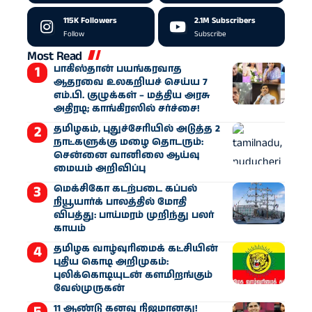
115K
Followers
2.1M
Subscribers
Follow
Subscribe
Most Read
பாகிஸ்தான் பயங்கரவாத
ஆதரவை உலகறியச் செய்ய 7
எம்.பி. குழுக்கள் – மத்திய அரசு
அதிரடி; காங்கிரஸில் சர்ச்சை!
தமிழகம், புதுச்சேரியில் அடுத்த 2
நாட்களுக்கு மழை தொடரும்:
சென்னை வானிலை ஆய்வு
மையம் அறிவிப்பு
மெக்சிகோ கடற்படை கப்பல்
நியூயார்க் பாலத்தில் மோதி
விபத்து: பாய்மரம் முறிந்து பலர்
காயம்
தமிழக வாழ்வுரிமைக் கட்சியின்
புதிய கொடி அறிமுகம்:
புலிக்கொடியுடன் களமிறங்கும்
வேல்முருகன்
11 ஆண்டு கனவு நிஜமானது!