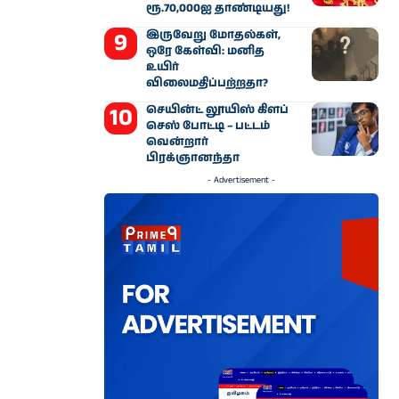
ரூ.70,000ஐ தாண்டியது!
இருவேறு மோதல்கள்,
ஒரே கேள்வி: மனித
உயிர்
விலைமதிப்பற்றதா?
செயின்ட் லூயிஸ் கிளப்
செஸ் போட்டி – பட்டம்
வென்றார்
பிரக்ஞானந்தா
- Advertisement -