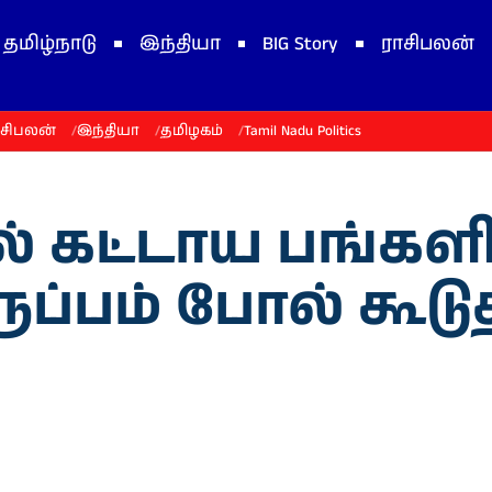
தமிழ்நாடு
இந்தியா
BIG Story
ராசிபலன்
ாசிபலன்
இந்தியா
தமிழகம்
Tamil Nadu Politics
ில் கட்டாய பங்களிப
ுப்பம் போல் கூட