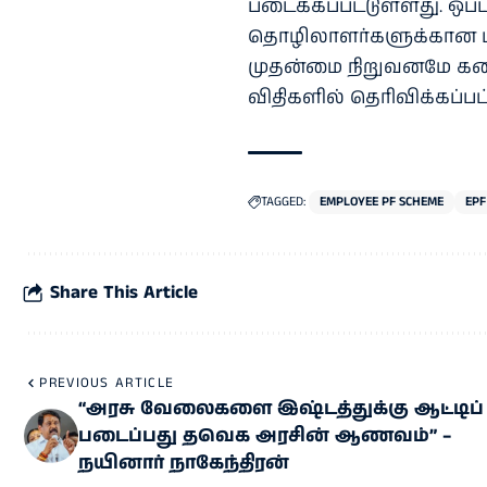
படைக்​கப்​பட்​டுள்​ளது. ஒப்​
தொழிலா​ளர்​களுக்​கான 
முதன்மை நிறு​வனமே கண்
விதிகளில் தெரிவிக்கப்பட்
TAGGED:
EMPLOYEE PF SCHEME
EPF
Share This Article
PREVIOUS ARTICLE
“அரசு வேலைகளை இஷ்டத்துக்கு ஆட்டிப்
படைப்பது தவெக அரசின் ஆணவம்” –
நயினார் நாகேந்திரன்