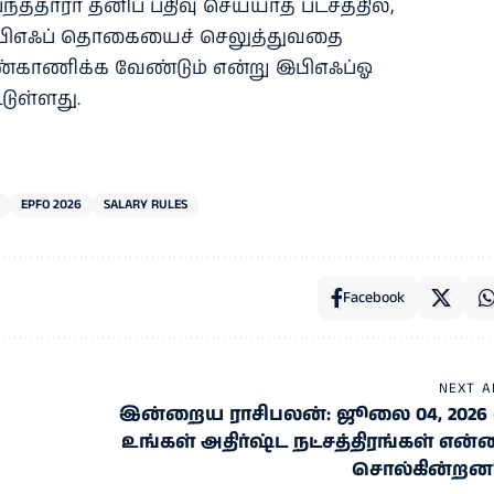
பந்​த​தா​ரர் தனிப் பதிவு செய்​யாத பட்​சத்​தில்,
பிஎஃப் தொகை​யைச் செலுத்​து​வதை
​காணிக்க வேண்​டும் என்று இபிஎஃப்ஓ
டுள்ளது.
EPFO 2026
SALARY RULES
Facebook
NEXT A
இன்றைய ராசிபலன்: ஜூலை 04, 2026 
உங்கள் அதிர்ஷ்ட நட்சத்திரங்கள் என்
சொல்கின்றன