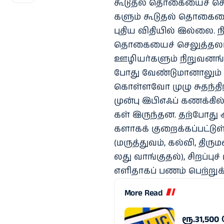
கூடு​தல் தொகை​யைச் செல
களும் கூடு​தல் தொகை​யைச
புதிய விதி​யில் இல்​லை. நி
தொகை​யைச் செலுத்​தலாம்
ஊழியர்​களும் நிறு​வனங்​க
போது வேண்​டு​மா​னாலும் 
கொள்​ளவோ முழு சுதந்​திரம்
முன்பு இபிஎஃப் கணக்​கில் 
கள் இருந்​தன. தற்​போது அ
களாகக் குறைக்​கப்​பட்​டுள
(மருத்​து​வம், கல்​வி, திரு​
லது வாங்​குதல்), சிறப்​பு
எளி​தாகப் பணம் பெற்​று
More Read
ரூ.31,50