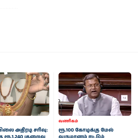
வணிகம்
ிலை அதிரடி சரிவு:
ரூ.100 கோடிக்கு மேல்
ு ரூ.1,240 குறைவு
வருமானம் ஈட்டும்