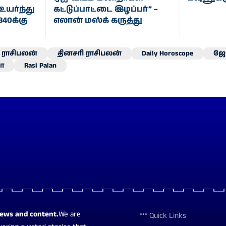
உயர்ந்து
கட்டுப்பாட்டை இழப்பர்” –
840க்கு
எலான் மஸ்க் கருத்து
ராசிபலன்
தினசரி ராசிபலன்
Daily Horoscope
ஜோ
ா
Rasi Palan
news and content.
We are
Quick Links