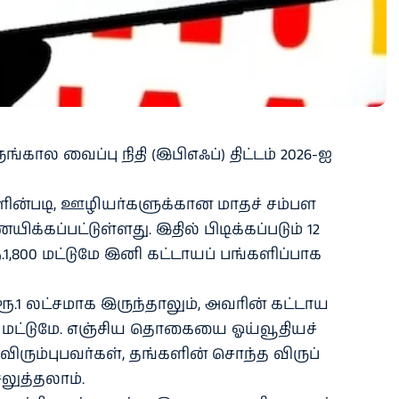
ங்கால வைப்பு நிதி (இபிஎஃப்) திட்​டம் 2026-ஐ
ளின்​படி, ஊழியர்​களுக்​கான மாதச் சம்பள
யிக்​கப்​பட்​டுள்​ளது. இதில் பிடிக்​கப்​படும் 12
00 மட்​டுமே இனி கட்​டாயப் பங்​களிப்​பாக
.1 லட்​ச​மாக இருந்​தா​லும், அவரின் கட்​டாய
00 மட்​டுமே. எஞ்​சிய தொகையை ஓய்​வூ​தி​யச்
 விரும்​புபவர்​கள், தங்​களின் சொந்த விருப்​
ெலுத்​தலாம்.