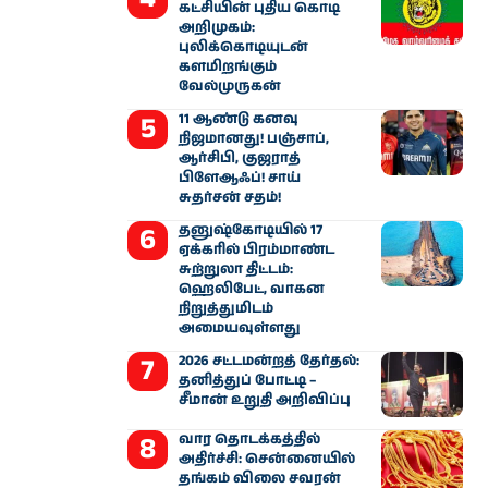
கட்சியின் புதிய கொடி
அறிமுகம்:
புலிக்கொடியுடன்
களமிறங்கும்
வேல்முருகன்
11 ஆண்டு கனவு
நிஜமானது! பஞ்சாப்,
ஆர்சிபி, குஜராத்
பிளேஆஃப்! சாய்
சுதர்சன் சதம்!
தனுஷ்கோடியில் 17
ஏக்கரில் பிரம்மாண்ட
சுற்றுலா திட்டம்:
ஹெலிபேட், வாகன
நிறுத்துமிடம்
அமையவுள்ளது
2026 சட்டமன்றத் தேர்தல்:
தனித்துப் போட்டி –
சீமான் உறுதி அறிவிப்பு
வார தொடக்கத்தில்
அதிர்ச்சி: சென்னையில்
தங்கம் விலை சவரன்