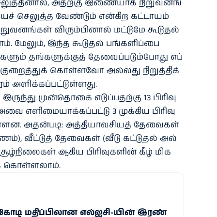
ுத்​தி​னால், அதற்கு இணை​யாக நிறு​வனங்​
் செலுத்த வேண்​டும் என்​கிற கட்​டா​யம்
று​வனங்​கள் விரும்​பி​னால் மட்​டுமே கூடு​தல்
. மேலும், இந்த கூடு​தல் பங்​களிப்பை
ளும் தங்​களுக்​குத் தேவைப்​படும்​போது எப்​
குறைத்​துக் கொள்​ளவோ அல்​லது நிறுத்​திக்
 அளிக்​கப்​பட்​டுள்​ளது.
இருந்து முன்​தொகை எடுப்​ப​தற்கு 13 பிரிவு​
வை எளிமை​யாக்​கப்​பட்டு 3 முக்​கிய பிரிவு​
்​ளன. அதன்​படி: அத்​தி​யா​வசி​யத் தேவை​கள்
மணம்), வீட்​டுத் தேவை​கள் (வீடு கட்​டு​தல் அல்​
ச் சூழ்​நிலைகள் ஆகிய பிரிவு​களின் கீழ் மிக
க் கொள்​ளலாம்.
0 கோடி மதிப்பிலான எல்ஐசி-​யின் இரண்​