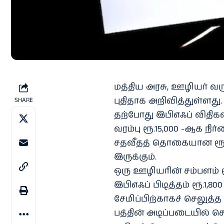
மத்​திய அரசு, ஊழியர் வரு
புதி​தாக அறி​வித்​துள்​ளது.
SHARE
தற்​போது இபிஎஃப் விதி​க
வரம்பு ரூ.15,000 -ஆக நிர்​ண​
சதவீதத் தொகை​யான ரூ.1,8
இருக்​கும்.
ஒரு ஊழியரின் சம்​பளம் ரூ
இபிஎஃப் பிடித்​தம் ரூ.1,8
சேமிப்​பிற்​காகச் செலுத்த
பத்​தின் அடிப்​படை​யில் ச