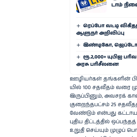
டாம் நி
ரெப்போ வட்டி விகிதத
ஆளுநர் அறிவிப்பு
இண்டிகோ, ஜெப்டோ உ
ரூ.2,000+ யுபிஐ பர
அரசு பரிசீலனை
ஊழியர்​கள் தங்​களின் ப
யில் 100 சதவீதம் வரை முன
இருப்​பினும், அவசரக் கா
குறைந்​த​பட்​சம் 25 சத
வேண்​டும் என்​பது கட்​டாய​ம
புதிய திட்​டத்​தில் ஒப்​பந
உறுதி செய்​யும் முழுப் ப