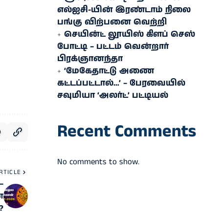
எல்ஐசி-​யின் இரண்​டாம் நிலை
பங்கு விற்பனை வெற்றி
செயின்ட் லூயிஸ் கிளப் செஸ்
போட்டி – பட்டம் வென்றார்
பிரக்ஞானந்தா
‘மேகேதாட்டு அணை
கட்டப்பட்டால்…’ – பேரவையில்
சவுமியா ‘அலர்ட்’ பட்டியல்
Recent Comments
No comments to show.
RTICLE
–
ன
?