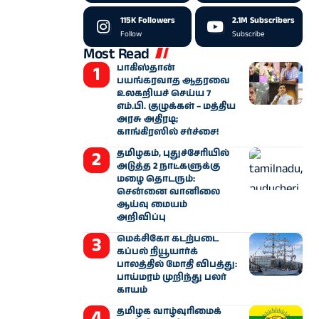
115K
Followers
2.1M
Subscribers
Follow
Subscribe
Most Read
பாகிஸ்தான்
பயங்கரவாத ஆதரவை
உலகறியச் செய்ய 7
எம்.பி. குழுக்கள் – மத்திய
அரசு அதிரடி;
காங்கிரஸில் சர்ச்சை!
தமிழகம், புதுச்சேரியில்
அடுத்த 2 நாட்களுக்கு
மழை தொடரும்:
சென்னை வானிலை
ஆய்வு மையம்
அறிவிப்பு
மெக்சிகோ கடற்படை
கப்பல் நியூயார்க்
பாலத்தில் மோதி விபத்து:
பாய்மரம் முறிந்து பலர்
காயம்
தமிழக வாழ்வுரிமைக்