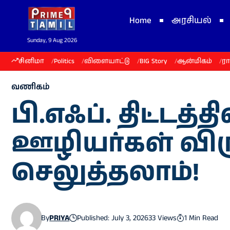
Home
அரசியல்
Sunday, 9 Aug 2026
சினிமா
Politics
விளையாட்டு
BIG Story
ஆன்மிகம்
ர
வணிகம்
பி.எஃப். திட்டத்த
ஊழியர்கள் விர
செலுத்தலாம்!
By
PRIYA
Published: July 3, 2026
33 Views
1 Min Read