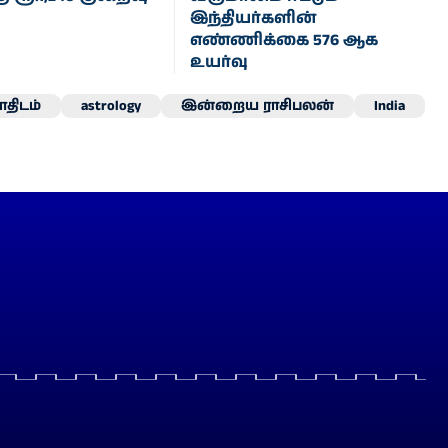
இந்தியர்களின்
எண்ணிக்கை 576 ஆக
உயர்வு
திடம்
astrology
இன்றைய ராசிபலன்
India