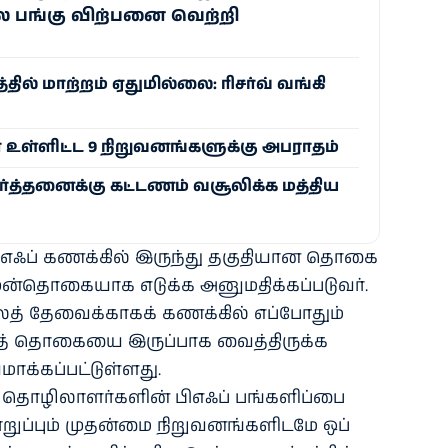
லை பங்கு விற்பனை வெற்றி
்தில் மாற்றம் ஏதுமில்லை: ரிசர்வ் வங்கி
ள்ளிட்ட 9 நிறுவனங்களுக்கு அபராதம்
ிவர்த்தனைக்கு கட்டணம் வசூலிக்க மத்திய
ிஎஃப் கணக்​கில் இருந்து தகு​தி​யான தொகை​
்​தொகை​யாக எடுக்க அனு​ம​திக்​கப்​படு​வர்.
லத் தேவைக்​காகக் கணக்​கில் எப்​போதும்
வீதத் தொகையை இருப்​பாக வைத்​திருக்க
ாக்​கப்​பட்​டுள்​ளது.
்​தத் தொழிலா​ளர்​களின் பிஎஃப் பங்​களிப்பை
ொறுப்​பும் முதன்மை நிறு​வனங்​களிடமே ஒப்​