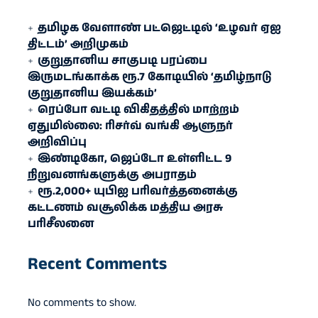
தமிழக வேளாண் பட்ஜெட்டில் ‘உழவர் ஏஐ
திட்டம்’ அறிமுகம்
குறுதானிய சாகுபடி பரப்பை
இருமடங்காக்க ரூ.7 கோடியில் ‘தமிழ்நாடு
குறுதானிய இயக்கம்’
ரெப்போ வட்டி விகிதத்தில் மாற்றம்
ஏதுமில்லை: ரிசர்வ் வங்கி ஆளுநர்
அறிவிப்பு
இண்டிகோ, ஜெப்டோ உள்ளிட்ட 9
நிறுவனங்களுக்கு அபராதம்
ரூ.2,000+ யுபிஐ பரிவர்த்தனைக்கு
கட்டணம் வசூலிக்க மத்திய அரசு
பரிசீலனை
Recent Comments
No comments to show.