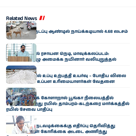
Related News
தமிழகம்
தமிழகத்தில் நடப்பு ஆண்டில் நாய்க்கடியால் 4.68 லட்சம்
பேர் பாதிப்பு
தமிழகம்
ஆவின் பாலில் ரசாயன நெடி, மாவுக்கலப்படம்:
உயர்மட்டக் குழு அமைக்க நயினார் வலியுறுத்தல்
தமிழகம்
ராமநாதபுரத்தில் உப்பு உற்பத்தி உயர்வு – போதிய விலை
இல்லாததால் உப்பள உரிமையாளர்கள் வேதனை
தமிழகம்
தொழில்நுட்பக் கோளாறால் பூங்கா நிலையத்தில்
பழுதாகி நின்றது ரயில்: தாம்பரம்-கடற்கரை மார்க்கத்தில்
ரயில் சேவை பாதிப்பு
தமிழகம்
ஆட்குறைப்பு நடவடிக்கைக்கு எதிர்ப்பு தெரிவித்து
செவிலியர்கள் கோரிக்கை அட்டை அணிந்து