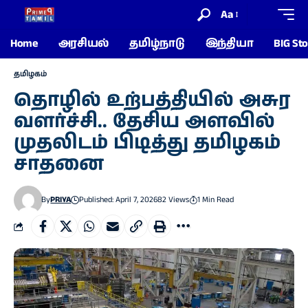
Aa
Home
அரசியல்
தமிழ்நாடு
இந்தியா
BIG Sto
தமிழகம்
தொழில் உற்பத்தியில் அசுர
வளர்ச்சி.. தேசிய அளவில்
முதலிடம் பிடித்து தமிழகம்
சாதனை
By
PRIYA
Published: April 7, 2026
82 Views
1 Min Read