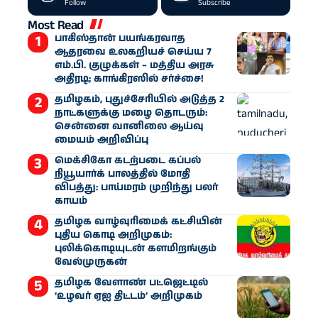
Follow
Subscribe
Most Read
பாகிஸ்தான் பயங்கரவாத
ஆதரவை உலகறியச் செய்ய 7
எம்.பி. குழுக்கள் – மத்திய அரசு
அதிரடி; காங்கிரஸில் சர்ச்சை!
தமிழகம், புதுச்சேரியில் அடுத்த 2
நாட்களுக்கு மழை தொடரும்:
சென்னை வானிலை ஆய்வு
மையம் அறிவிப்பு
மெக்சிகோ கடற்படை கப்பல்
நியூயார்க் பாலத்தில் மோதி
விபத்து: பாய்மரம் முறிந்து பலர்
காயம்
தமிழக வாழ்வுரிமைக் கட்சியின்
புதிய கொடி அறிமுகம்:
புலிக்கொடியுடன் களமிறங்கும்
வேல்முருகன்
தமிழக வேளாண் பட்ஜெட்டில்
‘உழவர் ஏஐ திட்டம்’ அறிமுகம்