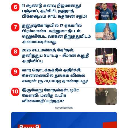
11 ஆண்டு கனவு நிஜமானது!
பஞ்சாப், ஆர்சிபி, குஜராத்
பிளேஆஃப்! சாய் சுதர்சன் சதம்!
தனுஷ்கோடியில் 17 ஏக்கரில்
பிரம்மாண்ட சுற்றுலா திட்டம்:
ஹெலிபேட், வாகன நிறுத்துமிடம்
அமையவுள்ளது
2026 சட்டமன்றத் தேர்தல்:
தனித்துப் போட்டி – சீமான் உறுதி
அறிவிப்பு
வார தொடக்கத்தில் அதிர்ச்சி:
சென்னையில் தங்கம் விலை
சவரன் ரூ.70,000ஐ தாண்டியது!
இருவேறு மோதல்கள், ஒரே
கேள்வி: மனித உயிர்
விலைமதிப்பற்றதா?
- Advertisement -