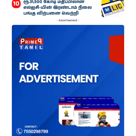
ரூ.31,500 கோடி மதிப்பிலான
எல்ஐசி-​யின் இரண்​டாம் நிலை
பங்கு விற்பனை வெற்றி
- Advertisement -