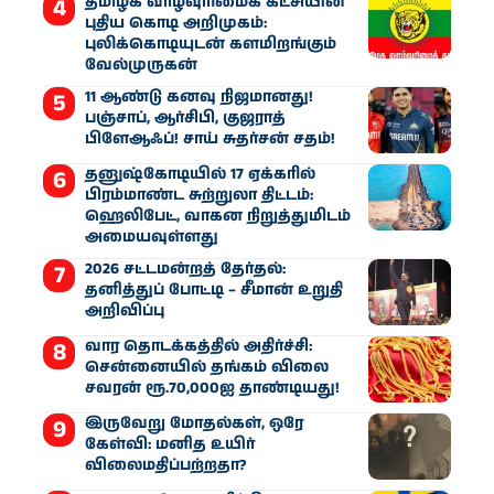
தமிழக வாழ்வுரிமைக் கட்சியின்
புதிய கொடி அறிமுகம்:
புலிக்கொடியுடன் களமிறங்கும்
வேல்முருகன்
11 ஆண்டு கனவு நிஜமானது!
பஞ்சாப், ஆர்சிபி, குஜராத்
பிளேஆஃப்! சாய் சுதர்சன் சதம்!
தனுஷ்கோடியில் 17 ஏக்கரில்
பிரம்மாண்ட சுற்றுலா திட்டம்:
ஹெலிபேட், வாகன நிறுத்துமிடம்
அமையவுள்ளது
2026 சட்டமன்றத் தேர்தல்:
தனித்துப் போட்டி – சீமான் உறுதி
அறிவிப்பு
வார தொடக்கத்தில் அதிர்ச்சி:
சென்னையில் தங்கம் விலை
சவரன் ரூ.70,000ஐ தாண்டியது!
இருவேறு மோதல்கள், ஒரே
கேள்வி: மனித உயிர்
விலைமதிப்பற்றதா?