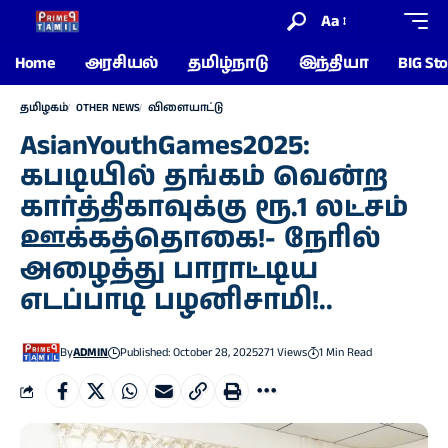
Aa
Home
அரசியல்
தமிழ்நாடு
இந்தியா
BIG Sto
தமிழகம்
OTHER NEWS
விளையாட்டு
AsianYouthGames2025:
கபடியில் தங்கம் வென்ற
கார்த்திகாவுக்கு ரூ.1 லட்சம்
ஊக்கத்தொகை!- நேரில்
அழைத்து பாராட்டிய
எடப்பாடி பழனிசாமி!..
By
ADMIN
Published: October 28, 2025
271 Views
1 Min Read