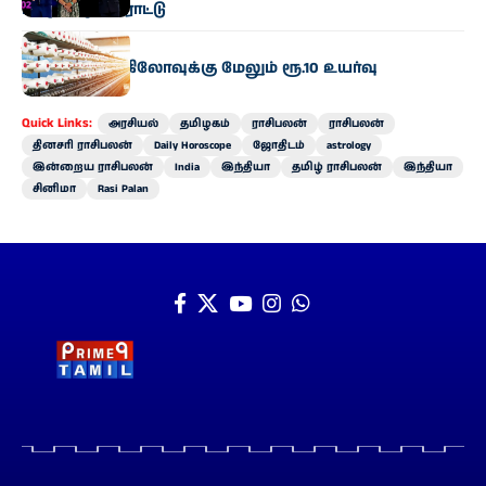
பி.டி.உஷா பாராட்டு
தமிழகம்
நூல் விலை கிலோவுக்கு மேலும் ரூ.10 உயர்வு
Quick Links:
அரசியல்
தமிழகம்
ராசிபலன்
ராசிபலன்
தினசரி ராசிபலன்
Daily Horoscope
ஜோதிடம்
astrology
இன்றைய ராசிபலன்
India
இந்தியா
தமிழ் ராசிபலன்
இந்தியா
சினிமா
Rasi Palan