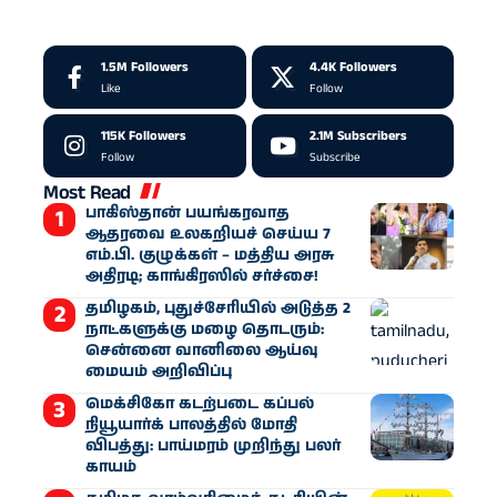
1.5M
Followers
4.4K
Followers
Like
Follow
115K
Followers
2.1M
Subscribers
Follow
Subscribe
Most Read
பாகிஸ்தான் பயங்கரவாத
ஆதரவை உலகறியச் செய்ய 7
எம்.பி. குழுக்கள் – மத்திய அரசு
அதிரடி; காங்கிரஸில் சர்ச்சை!
தமிழகம், புதுச்சேரியில் அடுத்த 2
நாட்களுக்கு மழை தொடரும்:
சென்னை வானிலை ஆய்வு
மையம் அறிவிப்பு
மெக்சிகோ கடற்படை கப்பல்
நியூயார்க் பாலத்தில் மோதி
விபத்து: பாய்மரம் முறிந்து பலர்
காயம்