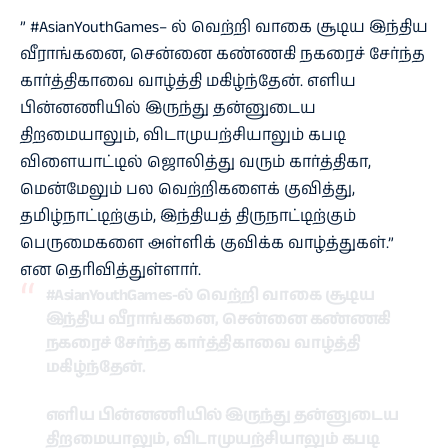
”
#AsianYouthGames
– ல் வெற்றி வாகை சூடிய இந்திய
வீராங்கனை, சென்னை கண்ணகி நகரைச் சேர்ந்த
கார்த்திகாவை வாழ்த்தி மகிழ்ந்தேன். எளிய
பின்னணியில் இருந்து தன்னுடைய
திறமையாலும், விடாமுயற்சியாலும் கபடி
விளையாட்டில் ஜொலித்து வரும் கார்த்திகா,
மென்மேலும் பல வெற்றிகளைக் குவித்து,
தமிழ்நாட்டிற்கும், இந்தியத் திருநாட்டிற்கும்
பெருமைகளை அள்ளிக் குவிக்க வாழ்த்துகள்.”
என தெரிவித்துள்ளார்.
#AsianYouthGames
-ல் வெற்றி வாகை சூடிய
இந்திய வீராங்கனை, சென்னை கண்ணகி
நகரைச் சேர்ந்த கார்த்திகாவை வாழ்த்தி
மகிழ்ந்தேன்.
எளிய பின்னணியில் இருந்து தன்னுடைய
திறமையாலும், விடாமுயற்சியாலும் கபடி