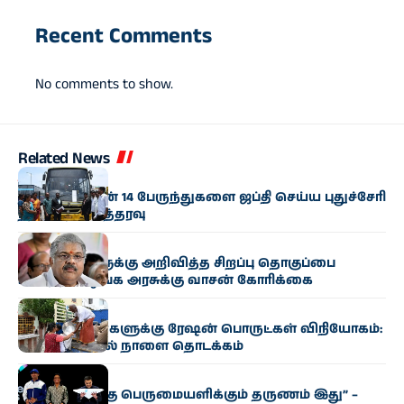
Recent Comments
No comments to show.
Related News
தமிழகம்
தமிழக அரசின் 14 பேருந்துகளை ஜப்தி செய்ய புதுச்சேரி
நீதிமன்றம் உத்தரவு
OTHER NEWS
விவசாயிகளுக்கு அறிவித்த சிறப்பு தொகுப்பை
உயர்த்தி வழங்க அரசுக்கு வாசன் கோரிக்கை
தமிழகம்
முதியோர் வீடுகளுக்கு ரேஷன் பொருட்கள் விநியோகம்:
சென்னையில் நாளை தொடக்கம்
விளையாட்டு
“இந்​தி​யா​வுக்கு பெருமையளிக்கும் தருணம் இது” –