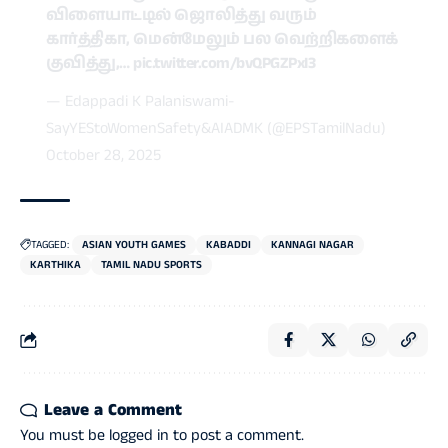
விளையாட்டில் ஜொலித்து வரும்
கார்த்திகா, மென்மேலும் பல வெற்றிகளைக்
குவித்து,…
pic.twitter.com/bvQPGZPxI3
— Edappadi K Palaniswami-
SayYEStoWomenSafety&AIADMK (@EPSTamilNadu)
October 28, 2025
TAGGED:
ASIAN YOUTH GAMES
KABADDI
KANNAGI NAGAR
KARTHIKA
TAMIL NADU SPORTS
Leave a Comment
You must be
logged in
to post a comment.