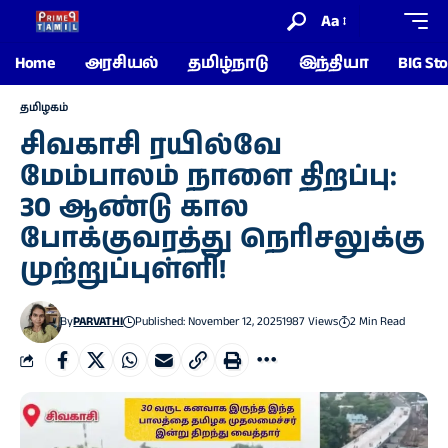
Aa
Home
அரசியல்
தமிழ்நாடு
இந்தியா
BIG Sto
தமிழகம்
சிவகாசி ரயில்வே
மேம்பாலம் நாளை திறப்பு:
30 ஆண்டு கால
போக்குவரத்து நெரிசலுக்கு
முற்றுப்புள்ளி!
By
PARVATHI
Published: November 12, 2025
1987 Views
2 Min Read