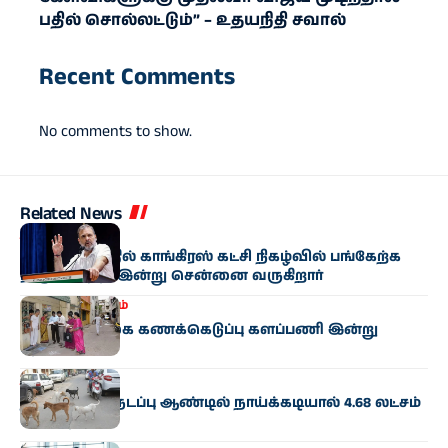
பதில் சொல்லட்டும்” – உதயநிதி சவால்
Recent Comments
No comments to show.
Related News
தமிழகம்
மாமல்லபுரத்தில் காங்கிரஸ் கட்சி நிகழ்வில் பங்கேற்க
ராகுல் காந்தி இன்று சென்னை வருகிறார்
இந்தியா
தமிழகம்
மக்கள்தொகை கணக்கெடுப்பு களப்பணி இன்று
தொடக்கம்
தமிழகம்
தமிழகத்தில் நடப்பு ஆண்டில் நாய்க்கடியால் 4.68 லட்சம்
பேர் பாதிப்பு