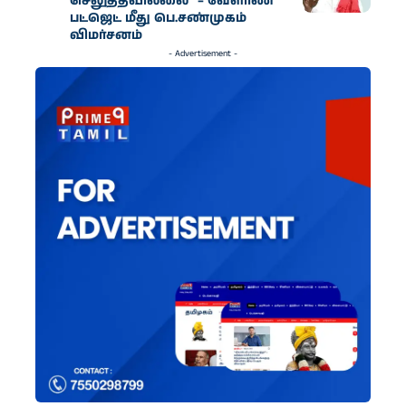
செலுத்தவில்லை” – வேளாண்
பட்ஜெட் மீது பெ.சண்முகம்
விமர்சனம்
- Advertisement -