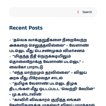
Search
Recent Posts
‘தவெக வாக்குறுதிகளை நிறைவேற்ற
அக்கறை செலுத்தவில்லை” – வேளாண்
பட்ஜெட் மீது பெ.சண்முகம் விமர்சனம்
“மிகுந்த நிதி நெருக்கடியிலும்
தொலைநோக்கு வேளாண் பட்ஜெட்” –
வைகோ பாராட்டு
“எந்த மாற்றமும் தரவில்லை” – விஜய்
அரசு மீது பிரேமலதா சாடல்
“தமிழக வேளாண் பட்ஜெட் திமுக
திட்டங்கள் மீது ஒட்டப்பட்ட ‘வெற்றி’ லேபிள்”
– மு.க.ஸ்டாலின்
“காவிரி விவகாரம் குறித்த எங்கள்
கேள்விகளுக்கு முதல்வர் விஜய் முடிந்தால்