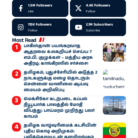
1.5M
Followers
4.4K
Followers
Like
Follow
115K
Followers
2.1M
Subscribers
Follow
Subscribe
Most Read
பாகிஸ்தான் பயங்கரவாத
ஆதரவை உலகறியச் செய்ய 7
எம்.பி. குழுக்கள் – மத்திய அரசு
அதிரடி; காங்கிரஸில் சர்ச்சை!
தமிழகம், புதுச்சேரியில் அடுத்த 2
நாட்களுக்கு மழை தொடரும்:
சென்னை வானிலை ஆய்வு
மையம் அறிவிப்பு
மெக்சிகோ கடற்படை கப்பல்
நியூயார்க் பாலத்தில் மோதி
விபத்து: பாய்மரம் முறிந்து பலர்
காயம்
தமிழக வாழ்வுரிமைக் கட்சியின்
புதிய கொடி அறிமுகம்:
புலிக்கொடியுடன் களமிறங்கும்