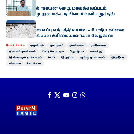
தமிழகம்
ஆவின் பாலில் ரசாயன நெடி, மாவுக்கலப்படம்:
உயர்மட்டக் குழு அமைக்க நயினார் வலியுறுத்தல்
தமிழகம்
ராமநாதபுரத்தில் உப்பு உற்பத்தி உயர்வு – போதிய விலை
இல்லாததால் உப்பள உரிமையாளர்கள் வேதனை
Quick Links:
அரசியல்
தமிழகம்
ராசிபலன்
ராசிபலன்
தினசரி ராசிபலன்
Daily Horoscope
ஜோதிடம்
astrology
இன்றைய ராசிபலன்
India
இந்தியா
தமிழ் ராசிபலன்
இந்தியா
சினிமா
Rasi Palan