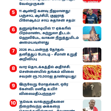
வேல்முருகன்
11 ஆண்டு கனவு நிஜமானது!
பஞ்சாப், ஆர்சிபி, குஜராத்
பிளேஆஃப்! சாய் சுதர்சன் சதம்!
தனுஷ்கோடியில் 17 ஏக்கரில்
பிரம்மாண்ட சுற்றுலா திட்டம்:
ஹெலிபேட், வாகன நிறுத்துமிடம்
அமையவுள்ளது
2026 சட்டமன்றத் தேர்தல்:
தனித்துப் போட்டி – சீமான் உறுதி
அறிவிப்பு
வார தொடக்கத்தில் அதிர்ச்சி:
சென்னையில் தங்கம் விலை
சவரன் ரூ.70,000ஐ தாண்டியது!
இருவேறு மோதல்கள், ஒரே
கேள்வி: மனித உயிர்
விலைமதிப்பற்றதா?
‘தவெக வாக்குறுதிகளை
நிறைவேற்ற அக்கறை