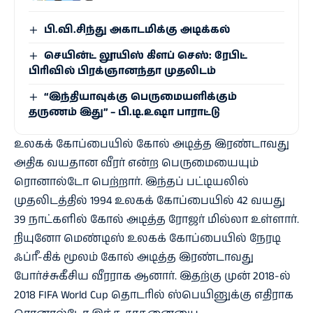
பி.வி.சிந்து அகாடமிக்கு அடிக்கல்
செயின்ட் லூயிஸ் கிளப் செஸ்: ரேபிட்
பிரிவில் பிரக்ஞானந்தா முதலிடம்
“இந்​தி​யா​வுக்கு பெருமையளிக்கும்
தருணம் இது” – பி.டி.உஷா பாராட்டு
உலகக் கோப்பையில் கோல் அடித்த இரண்டாவது
அதிக வயதான வீரர் என்ற பெருமையையும்
ரொனால்டோ பெற்றார். இந்தப் பட்டியலில்
முதலிடத்தில் 1994 உலகக் கோப்பையில் 42 வயது
39 நாட்களில் கோல் அடித்த ரோஜர் மில்லா உள்ளார்.
நியுனோ மெண்டிஸ் உலகக் கோப்பையில் நேரடி
ஃப்ரீ-கிக் மூலம் கோல் அடித்த இரண்டாவது
போர்ச்சுகீசிய வீரராக ஆனார். இதற்கு முன் 2018-ல்
2018 FIFA World Cup தொடரில் ஸ்பெயினுக்கு எதிராக