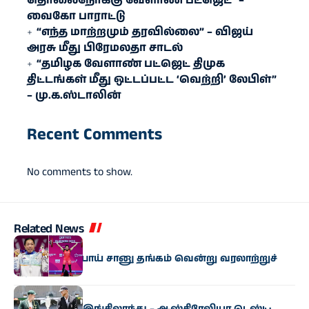
தொலைநோக்கு வேளாண் பட்ஜெட்” –
வைகோ பாராட்டு
“எந்த மாற்றமும் தரவில்லை” – விஜய்
அரசு மீது பிரேமலதா சாடல்
“தமிழக வேளாண் பட்ஜெட் திமுக
திட்டங்கள் மீது ஒட்டப்பட்ட ‘வெற்றி’ லேபிள்”
– மு.க.ஸ்டாலின்
Recent Comments
No comments to show.
Related News
விளையாட்டு
CWG 2026: மீராபாய் சானு தங்கம் வென்று வரலாற்​றுச்
சாதனை!
விளையாட்டு
இந்தியாவில் இங்கிலாந்து – ஆஸ்திரேலியா டெஸ்ட்: