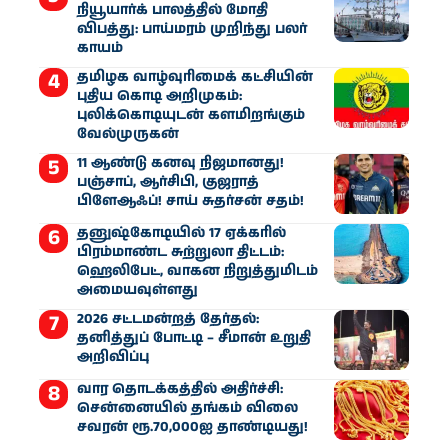
நியூயார்க் பாலத்தில் மோதி
விபத்து: பாய்மரம் முறிந்து பலர்
காயம்
தமிழக வாழ்வுரிமைக் கட்சியின்
புதிய கொடி அறிமுகம்:
புலிக்கொடியுடன் களமிறங்கும்
வேல்முருகன்
11 ஆண்டு கனவு நிஜமானது!
பஞ்சாப், ஆர்சிபி, குஜராத்
பிளேஆஃப்! சாய் சுதர்சன் சதம்!
தனுஷ்கோடியில் 17 ஏக்கரில்
பிரம்மாண்ட சுற்றுலா திட்டம்:
ஹெலிபேட், வாகன நிறுத்துமிடம்
அமையவுள்ளது
2026 சட்டமன்றத் தேர்தல்:
தனித்துப் போட்டி – சீமான் உறுதி
அறிவிப்பு
வார தொடக்கத்தில் அதிர்ச்சி:
சென்னையில் தங்கம் விலை
சவரன் ரூ.70,000ஐ தாண்டியது!