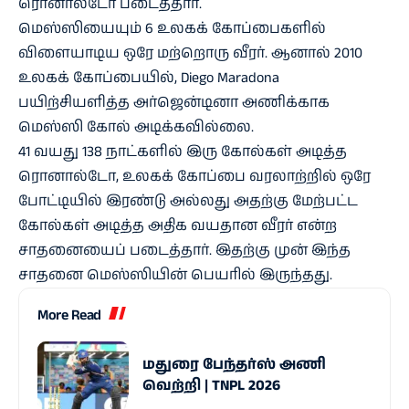
ரொனால்டோ படைத்தார்.
மெஸ்ஸியையும் 6 உலகக் கோப்பைகளில்
விளையாடிய ஒரே மற்றொரு வீரர். ஆனால் 2010
உலகக் கோப்பையில், Diego Maradona
பயிற்சியளித்த அர்ஜென்டினா அணிக்காக
மெஸ்ஸி கோல் அடிக்கவில்லை.
41 வயது 138 நாட்களில் இரு கோல்கள் அடித்த
ரொனால்டோ, உலகக் கோப்பை வரலாற்றில் ஒரே
போட்டியில் இரண்டு அல்லது அதற்கு மேற்பட்ட
கோல்கள் அடித்த அதிக வயதான வீரர் என்ற
சாதனையைப் படைத்தார். இதற்கு முன் இந்த
சாதனை மெஸ்ஸியின் பெயரில் இருந்தது.
More Read
மதுரை பேந்தர்ஸ் அணி
வெற்றி | TNPL 2026