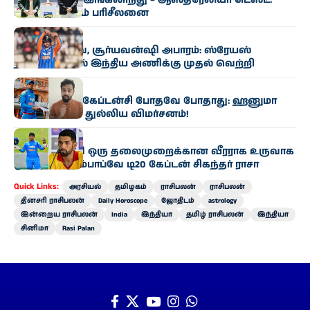
ஆஸி. வாரியம் பரிசீலனை
விளையாட்டு
மயங்க் யாதவ், சூர்யவன்ஷி அபாரம்: ஸ்ரேயஸ்
தலைமையில் இந்திய அணிக்கு முதல் வெற்றி
விளையாட்டு
ஷுப்மன் கில் கேப்டன்சி போதவே போதாது: ஹனுமா
விஹாரியின் துல்லிய விமர்சனம்!
விளையாட்டு
“சூர்யவன்ஷி ஒரு தலைமுறைக்கான வீரராக உருவாக
முடியும்” – ஜிம்பாப்வே டி20 கேப்டன் சிகந்தர் ராசா
Quick Links:
அரசியல்
தமிழகம்
ராசிபலன்
ராசிபலன்
தினசரி ராசிபலன்
Daily Horoscope
ஜோதிடம்
astrology
இன்றைய ராசிபலன்
India
இந்தியா
தமிழ் ராசிபலன்
இந்தியா
சினிமா
Rasi Palan