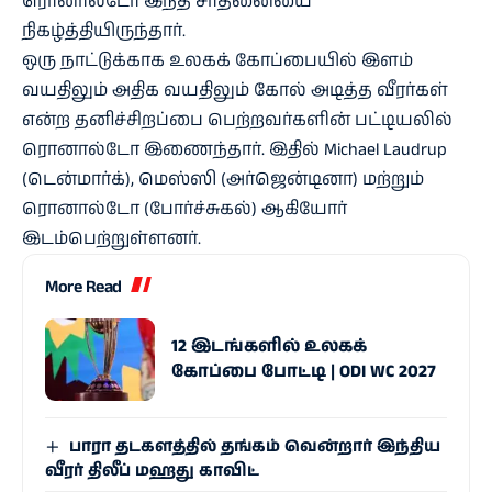
ரொனால்டோ இந்த சாதனையை
நிகழ்த்தியிருந்தார்.
ஒரு நாட்டுக்காக உலகக் கோப்பையில் இளம்
வயதிலும் அதிக வயதிலும் கோல் அடித்த வீரர்கள்
என்ற தனிச்சிறப்பை பெற்றவர்களின் பட்டியலில்
ரொனால்டோ இணைந்தார். இதில் Michael Laudrup
(டென்மார்க்), மெஸ்ஸி (அர்ஜென்டினா) மற்றும்
ரொனால்டோ (போர்ச்சுகல்) ஆகியோர்
இடம்பெற்றுள்ளனர்.
More Read
12 இடங்களில் உலகக்
கோப்பை போட்டி | ODI WC 2027
பாரா தடகளத்தில் தங்கம் வென்றார் இந்திய
வீரர் திலீப் மஹது காவிட்