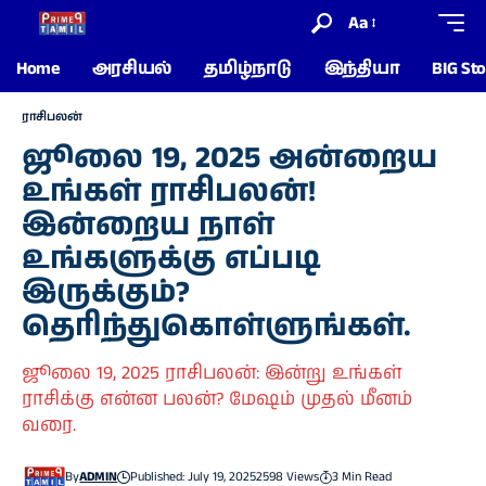
Aa
Home
அரசியல்
தமிழ்நாடு
இந்தியா
BIG Sto
ராசிபலன்
ஜூலை 19, 2025 அன்றைய
உங்கள் ராசிபலன்!
இன்றைய நாள்
உங்களுக்கு எப்படி
இருக்கும்?
தெரிந்துகொள்ளுங்கள்.
ஜூலை 19, 2025 ராசிபலன்: இன்று உங்கள்
ராசிக்கு என்ன பலன்? மேஷம் முதல் மீனம்
வரை.
By
ADMIN
Published: July 19, 2025
2598 Views
3 Min Read