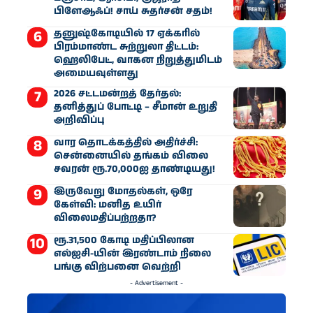
பிளேஆஃப்! சாய் சுதர்சன் சதம்!
தனுஷ்கோடியில் 17 ஏக்கரில்
பிரம்மாண்ட சுற்றுலா திட்டம்:
ஹெலிபேட், வாகன நிறுத்துமிடம்
அமையவுள்ளது
2026 சட்டமன்றத் தேர்தல்:
தனித்துப் போட்டி – சீமான் உறுதி
அறிவிப்பு
வார தொடக்கத்தில் அதிர்ச்சி:
சென்னையில் தங்கம் விலை
சவரன் ரூ.70,000ஐ தாண்டியது!
இருவேறு மோதல்கள், ஒரே
கேள்வி: மனித உயிர்
விலைமதிப்பற்றதா?
ரூ.31,500 கோடி மதிப்பிலான
எல்ஐசி-​யின் இரண்​டாம் நிலை
பங்கு விற்பனை வெற்றி
- Advertisement -