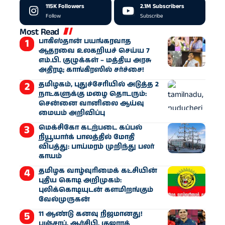
115K
Followers
2.1M
Subscribers
Follow
Subscribe
Most Read
பாகிஸ்தான் பயங்கரவாத
ஆதரவை உலகறியச் செய்ய 7
எம்.பி. குழுக்கள் – மத்திய அரசு
அதிரடி; காங்கிரஸில் சர்ச்சை!
தமிழகம், புதுச்சேரியில் அடுத்த 2
நாட்களுக்கு மழை தொடரும்:
சென்னை வானிலை ஆய்வு
மையம் அறிவிப்பு
மெக்சிகோ கடற்படை கப்பல்
நியூயார்க் பாலத்தில் மோதி
விபத்து: பாய்மரம் முறிந்து பலர்
காயம்
தமிழக வாழ்வுரிமைக் கட்சியின்
புதிய கொடி அறிமுகம்:
புலிக்கொடியுடன் களமிறங்கும்
வேல்முருகன்
11 ஆண்டு கனவு நிஜமானது!
பஞ்சாப், ஆர்சிபி, குஜராத்