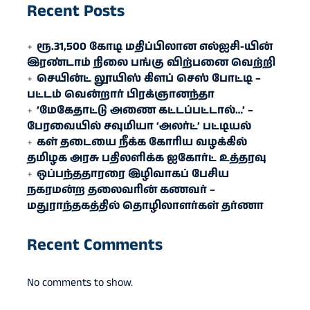
Recent Posts
ரூ.31,500 கோடி மதிப்பிலான எல்ஐசி-​யின்
இரண்​டாம் நிலை பங்கு விற்பனை வெற்றி
செயின்ட் லூயிஸ் கிளப் செஸ் போட்டி –
பட்டம் வென்றார் பிரக்ஞானந்தா
‘மேகேதாட்டு அணை கட்டப்பட்டால்…’ –
பேரவையில் சவுமியா ‘அலர்ட்’ பட்டியல்
கள் தடையை நீக்க கோரிய வழக்கில்
தமிழக அரசு பதிலளிக்க ஐகோர்ட் உத்தரவு
ஒப்பந்ததாரரை இழிவாகப் பேசிய
நகரமன்ற தலைவரின் கணவர் –
மதுராந்தகத்தில் தொழிலாளர்கள் தர்ணா
Recent Comments
No comments to show.