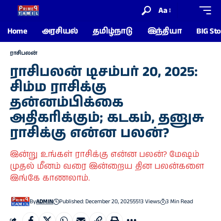
Aa
Home
அரசியல்
தமிழ்நாடு
இந்தியா
BIG Sto
ராசிபலன்
ராசிபலன் டிசம்பர் 20, 2025:
சிம்ம ராசிக்கு
தன்னம்பிக்கை
அதிகரிக்கும்; கடகம், தனுசு
ராசிக்கு என்ன பலன்?
இன்று உங்கள் ராசிக்கு என்ன பலன்? மேஷம்
முதல் மீனம் வரை இன்றைய தின பலன்களை
இங்கே காணலாம்.
By
ADMIN
Published: December 20, 2025
5513 Views
3 Min Read