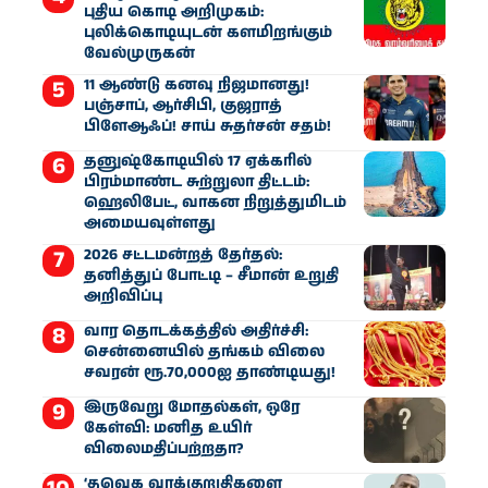
புதிய கொடி அறிமுகம்:
புலிக்கொடியுடன் களமிறங்கும்
வேல்முருகன்
11 ஆண்டு கனவு நிஜமானது!
பஞ்சாப், ஆர்சிபி, குஜராத்
பிளேஆஃப்! சாய் சுதர்சன் சதம்!
தனுஷ்கோடியில் 17 ஏக்கரில்
பிரம்மாண்ட சுற்றுலா திட்டம்:
ஹெலிபேட், வாகன நிறுத்துமிடம்
அமையவுள்ளது
2026 சட்டமன்றத் தேர்தல்:
தனித்துப் போட்டி – சீமான் உறுதி
அறிவிப்பு
வார தொடக்கத்தில் அதிர்ச்சி:
சென்னையில் தங்கம் விலை
சவரன் ரூ.70,000ஐ தாண்டியது!
இருவேறு மோதல்கள், ஒரே
கேள்வி: மனித உயிர்
விலைமதிப்பற்றதா?
‘தவெக வாக்குறுதிகளை