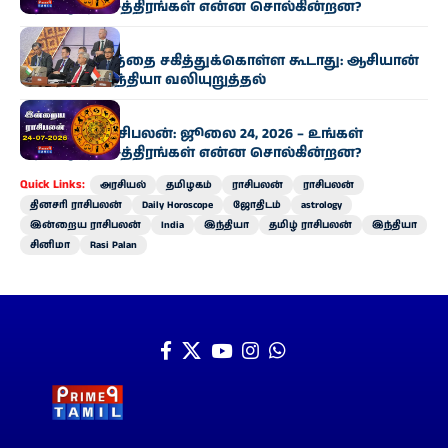
அதிர்ஷ்ட நட்சத்திரங்கள் என்ன சொல்கின்றன?
இந்தியா
பயங்கரவாதத்தை சகித்துக்கொள்ள கூடாது: ஆசியான்
கூட்டத்தில் இந்தியா வலியுறுத்தல்
ராசிபலன்
இன்றைய ராசிபலன்: ஜூலை 24, 2026 – உங்கள்
அதிர்ஷ்ட நட்சத்திரங்கள் என்ன சொல்கின்றன?
Quick Links:
அரசியல்
தமிழகம்
ராசிபலன்
ராசிபலன்
தினசரி ராசிபலன்
Daily Horoscope
ஜோதிடம்
astrology
இன்றைய ராசிபலன்
India
இந்தியா
தமிழ் ராசிபலன்
இந்தியா
சினிமா
Rasi Palan