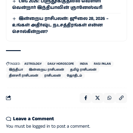
CWG 2026: பளுதூக்குதலில் வெள்ளி
வென்றார் இந்தியாவின் ஞானேஸ்வரி
இன்றைய ராசிபலன்: ஜூலை 28, 2026 –
உங்கள் அதிர்ஷ்ட நட்சத்திரங்கள் என்ன
சொல்கின்றன?
TAGGED:
ASTROLOGY
DAILY HOROSCOPE
INDIA
RASI PALAN
இந்தியா
இன்றைய ராசிபலன்
தமிழ் ராசிபலன்
தினசரி ராசிபலன்
ராசிபலன்
ஜோதிடம்
Leave a Comment
You must be
logged in
to post a comment.