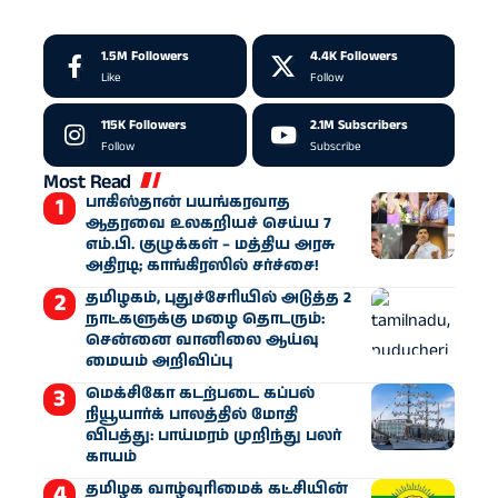
1.5M
Followers
4.4K
Followers
Like
Follow
115K
Followers
2.1M
Subscribers
Follow
Subscribe
Most Read
பாகிஸ்தான் பயங்கரவாத
ஆதரவை உலகறியச் செய்ய 7
எம்.பி. குழுக்கள் – மத்திய அரசு
அதிரடி; காங்கிரஸில் சர்ச்சை!
தமிழகம், புதுச்சேரியில் அடுத்த 2
நாட்களுக்கு மழை தொடரும்:
சென்னை வானிலை ஆய்வு
மையம் அறிவிப்பு
மெக்சிகோ கடற்படை கப்பல்
நியூயார்க் பாலத்தில் மோதி
விபத்து: பாய்மரம் முறிந்து பலர்
காயம்
தமிழக வாழ்வுரிமைக் கட்சியின்